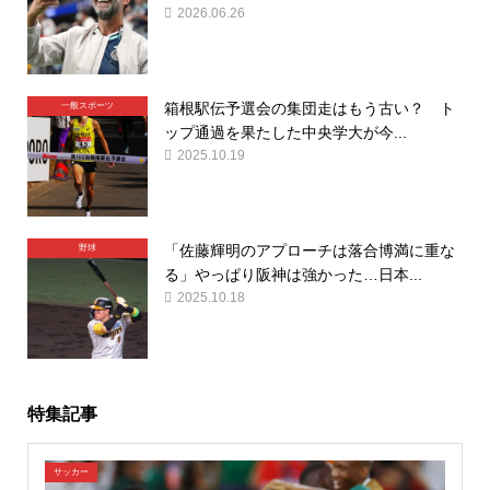
2026.06.26
箱根駅伝予選会の集団走はもう古い？ ト
一般スポーツ
ップ通過を果たした中央学大が今...
2025.10.19
「佐藤輝明のアプローチは落合博満に重な
野球
る」やっぱり阪神は強かった…日本...
2025.10.18
特集記事
サッカー