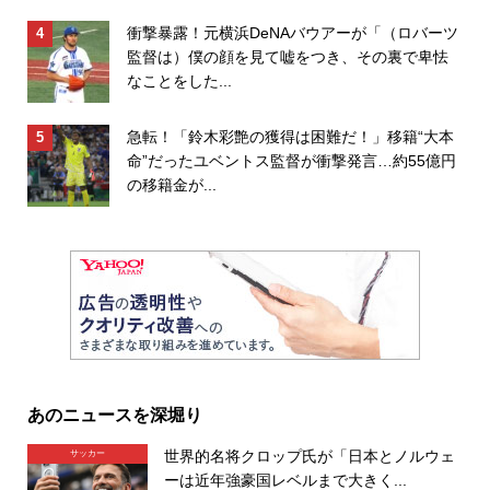
衝撃暴露！元横浜DeNAバウアーが「（ロバーツ
監督は）僕の顔を見て嘘をつき、その裏で卑怯
なことをした...
急転！「鈴木彩艶の獲得は困難だ！」移籍“大本
命”だったユベントス監督が衝撃発言…約55億円
の移籍金が...
あのニュースを深堀り
世界的名将クロップ氏が「日本とノルウェ
サッカー
ーは近年強豪国レベルまで大きく...