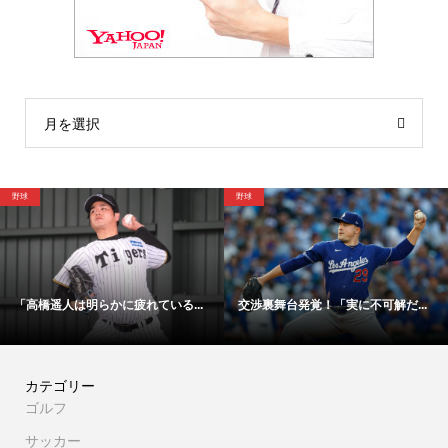
月を選択
野球
サッカー
ている...
交渉裏舞台発覚！「実に不可解だ...
「48時間以内にサイン！」
カテゴリー
ゴルフ
サッカー