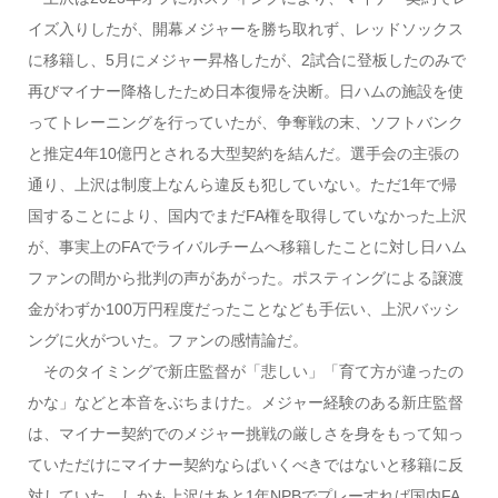
イズ入りしたが、開幕メジャーを勝ち取れず、レッドソックス
に移籍し、5月にメジャー昇格したが、2試合に登板したのみで
再びマイナー降格したため日本復帰を決断。日ハムの施設を使
ってトレーニングを行っていたが、争奪戦の末、ソフトバンク
と推定4年10億円とされる大型契約を結んだ。選手会の主張の
通り、上沢は制度上なんら違反も犯していない。ただ1年で帰
国することにより、国内でまだFA権を取得していなかった上沢
が、事実上のFAでライバルチームへ移籍したことに対し日ハム
ファンの間から批判の声があがった。ポスティングによる譲渡
金がわずか100万円程度だったことなども手伝い、上沢バッシ
ングに火がついた。ファンの感情論だ。
そのタイミングで新庄監督が「悲しい」「育て方が違ったの
かな」などと本音をぶちまけた。メジャー経験のある新庄監督
は、マイナー契約でのメジャー挑戦の厳しさを身をもって知っ
ていただけにマイナー契約ならばいくべきではないと移籍に反
対していた。しかも上沢はあと1年NPBでプレーすれば国内FA