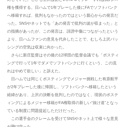
権を獲得する。日ハムで1年プレーした後にFAでソフトバンク
へ移籍すれば、批判もなかったのではという親心からの発言だ
った。SNSやネットでも「あの発言で批判の波が収まった」と
の指摘があったが、この発言は、誹謗中傷につながったという
より、日ハムファンの意見を代弁したことで、むしろ上沢バッ
シングの空気は収束に向かった。
さらに新庄監督はその後の12球団の監督会議でも「ポスティ
ングで行って1年でダメでソフトバンクに行くという、この流
れはやめて欲しい」と訴えた。
日ハムでは同じくポスティングでメジャー挑戦した有原航平
が2年プレーした後に帰国し、ソフトバンクへ移籍したという
経緯があり、上沢の決断を批判したのではなく、現状のポステ
ィングによるメジャー移籍がFA権取得の新しい“抜け道”となっ
ている制度に問題提起しただけだった。
この選手会のクレームを受けてSNSやネット上で様々な意見
が飛び交った。