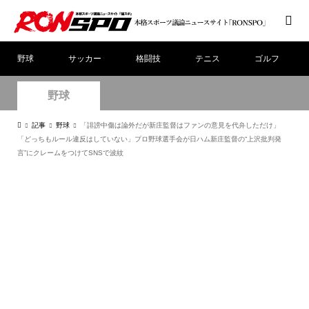
野球
サッカー
格闘技
テニス
ゴルフ
野球
記事
野球
「誹謗中傷は論外だが新庄監督はファンの意見を代弁しただけ」
「どっちもルール違反はしていない」プロ野球選手会が日ハム新庄監督の“上沢批判発
言”にクレームをつけてSNSで波紋