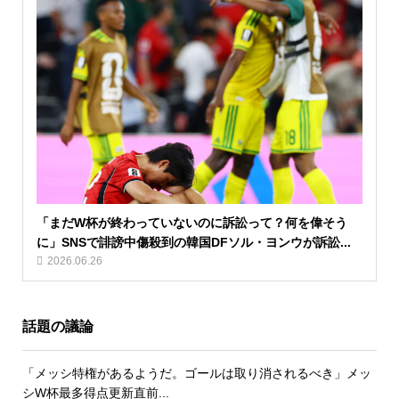
「まだW杯が終わっていないのに訴訟って？何を偉そう
に」SNSで誹謗中傷殺到の韓国DFソル・ヨンウが訴訟...
2026.06.26
話題の議論
「メッシ特権があるようだ。ゴールは取り消されるべき」メッ
シW杯最多得点更新直前...