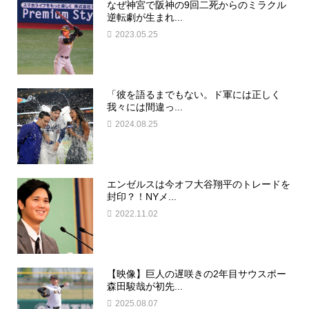
なぜ神宮で阪神の9回二死からのミラクル
逆転劇が生まれ...
2023.05.25
「彼を語るまでもない。ド軍には正しく
我々には間違っ...
2024.08.25
エンゼルスは今オフ大谷翔平のトレードを
封印？！NYメ...
2022.11.02
【映像】巨人の遅咲きの2年目サウスポー
森田駿哉が初先...
2025.08.07