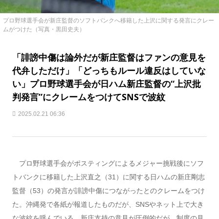
プロ野球選手会が新庄監督のソフトバンクへ移籍した上沢に関する発言にクレー
ムがつけた（写真・黒田史夫）
「誹謗中傷は論外だが新庄監督はファンの意見を
代弁しただけ」「どっちもルール違反はしていな
い」プロ野球選手会が日ハム新庄監督の“上沢批
判発言”にクレームをつけてSNSで波紋
2025.02.21 06:36
プロ野球選手会がポスティングによるメジャー挑戦後にソフ
トバンクに移籍した上沢直之（31）に関する日ハムの新庄剛志
監督（53）の発言が誹謗中傷につながったとのクレームをつけ
た。沖縄発で各紙が報道したものだが、SNSやネット上で大き
な波紋を呼んでいる。新庄支持の意見が圧倒的だが、制度の見