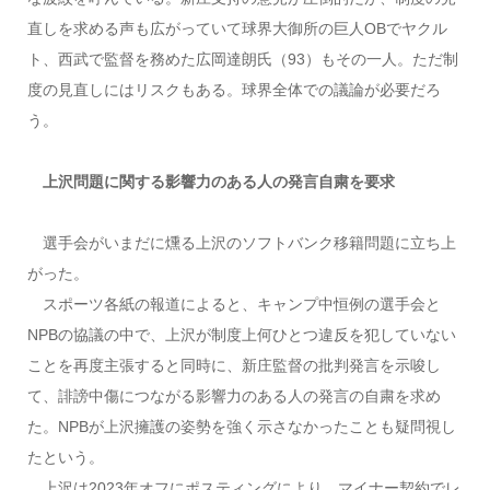
直しを求める声も広がっていて球界大御所の巨人OBでヤクル
ト、西武で監督を務めた広岡達朗氏（93）もその一人。ただ制
度の見直しにはリスクもある。球界全体での議論が必要だろ
う。
上沢問題に関する影響力のある人の発言自粛を要求
選手会がいまだに燻る上沢のソフトバンク移籍問題に立ち上
がった。
スポーツ各紙の報道によると、キャンプ中恒例の選手会と
NPBの協議の中で、上沢が制度上何ひとつ違反を犯していない
ことを再度主張すると同時に、新庄監督の批判発言を示唆し
て、誹謗中傷につながる影響力のある人の発言の自粛を求め
た。NPBが上沢擁護の姿勢を強く示さなかったことも疑問視し
たという。
上沢は2023年オフにポスティングにより、マイナー契約でレ