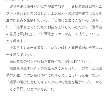
「誹謗中傷は論外だが批判が出て当然」「新庄監督は日本ハム
ファンを代表して発言した。上沢個人への誹謗中傷ではなく制
度の問題点を指摘している」「自由に発言できないのはおかし
い」「選手会は自分たちの利益を主張しているだけ」「選手会
の意見は正論だが、プロ野球はファンがあって成立しているこ
とを考えよ」
「上沢選手もルール違反していないけれど新庄監督の発言もル
ール違反ではない」
新庄監督の発言や行動を支持する声が圧倒的だった。
「制度を見直すべき」の意見も多くみられた。一方で「上沢選
手の人生。その決断について周りがどうこういう必要はない」
「選手の選択肢としてキャリアの中で最適な場所でプレーする
ことが重要」などの声もあった。