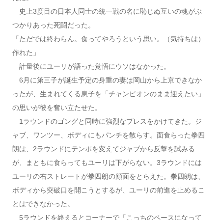
史上3度目の日本人同士の統一戦の名に恥じぬ互いの魂がぶ
つかりあった死闘だった。
「ただでは終わらん。食ってやろうという思い。（気持ちは）
作れた」
計量後にユーリが語った覚悟にウソはなかった。
6月に第三子が誕生予定の身重の妻は岡山から上京できなか
ったが、生まれてくる息子を「チャンピオンのまま迎えたい」
の思いが彼を奮い立たせた。
1ラウンドのゴングと同時に強烈なプレスをかけてきた。ジ
ャブ、ワンツー、ボディにもパンチを散らす。面食らった拳四
朗は、2ラウンドにテンポを変えてジャブから反撃を試みる
が、まともに食らってもユーリは下がらない。3ラウンドには
ユーリの右ストレートが拳四朗の顔面をとらえた。拳四朗は、
ボディから突破口を開こうとするが、ユーリの前進を止めるこ
とはできなかった。
5ラウンドを終えるとコーナーで「こっちのペースになって