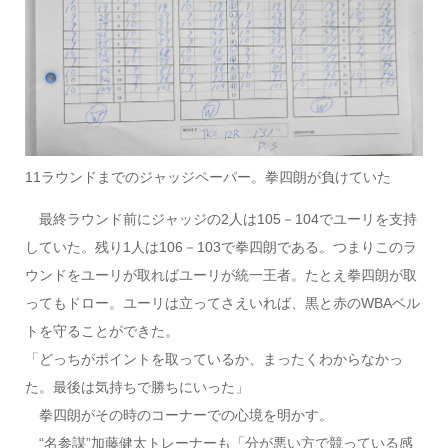
11ラウンドまでのジャッジペーパー。拳四朗が負けていた
最終ラウンド前にジャッジの2人は105－104でユーリを支持
していた。残り1人は106－103で拳四朗である。つまりこのラ
ウンドをユーリが取ればユーリが統一王者。たとえ拳四朗が取
ってもドロー。ユーリは立ってさえいれば、黒と赤のWBAベル
トを守ることができた。
「どっちがポイントを取っているか、まったくわからなかっ
た。最後は気持ちで勝ちにいった」
拳四朗がその時のコーナーでの心境を明かす。
“名参謀”加藤健太トレーナーも「分が悪い方で競っている感