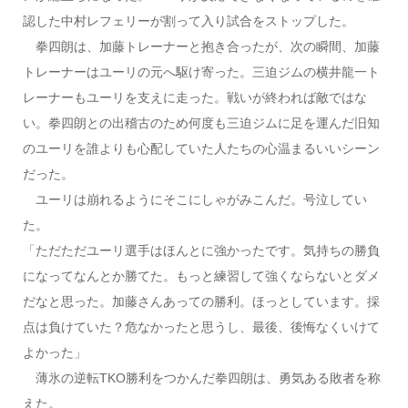
認した中村レフェリーが割って入り試合をストップした。
拳四朗は、加藤トレーナーと抱き合ったが、次の瞬間、加藤
トレーナーはユーリの元へ駆け寄った。三迫ジムの横井龍一ト
レーナーもユーリを支えに走った。戦いが終われば敵ではな
い。拳四朗との出稽古のため何度も三迫ジムに足を運んだ旧知
のユーリを誰よりも心配していた人たちの心温まるいいシーン
だった。
ユーリは崩れるようにそこにしゃがみこんだ。号泣してい
た。
「ただただユーリ選手はほんとに強かったです。気持ちの勝負
になってなんとか勝てた。もっと練習して強くならないとダメ
だなと思った。加藤さんあっての勝利。ほっとしています。採
点は負けていた？危なかったと思うし、最後、後悔なくいけて
よかった」
薄氷の逆転TKO勝利をつかんだ拳四朗は、勇気ある敗者を称
えた。