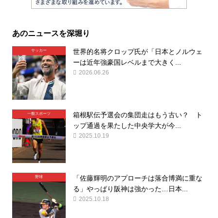
あのニュースを深堀り
世界的名将クロップ氏が「日本とノルウェ
サッカー
ーは近年強豪国レベルまで大きく...
2026.06.26
箱根駅伝予選会の集団走はもう古い？ ト
一般スポーツ
ップ通過を果たした中央学大が今...
2025.10.19
「佐藤輝明のアプローチは落合博満に重な
野球
る」やっぱり阪神は強かった…日本...
2025.10.18