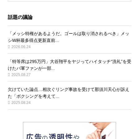
話題の議論
「メッシ特権があるようだ。ゴールは取り消されるべき」メッ
シW杯最多得点更新直前...
2026.06.24
「特等席は295万円」大谷翔平をヤジってハイタッチ“洗礼”を受
けたパ軍ファンが一部...
2025.08.27
欠けていた論点…相次ぐリング事故を受けて那須川天心が訴え
た「ボクシングを考えて...
2025.08.24