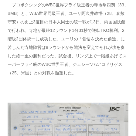
プロボクシングのWBC世界フライ級王者の寺地拳四朗（33、
BMB）と、WBA世界同級王者、ユーリ阿久井政悟（28、倉敷
守安）の史上3度目の日本人同士の統一戦が13日、両国国技館
で行われ、寺地が最終12ラウンド1分31秒で逆転TKO勝利。2
階級2団体統一に成功した。ユーリの「覚悟を決めた前進」に
苦しんだ寺地陣営は8ラウンドから戦法を変えてそれが功を奏
した紙一重の勝利だった。試合後、リング上で一階級あげてス
ーパーフライ級のWBC世界王者、ジェシー“バム”ロドリゲス
（25、米国）との対戦を熱望した。