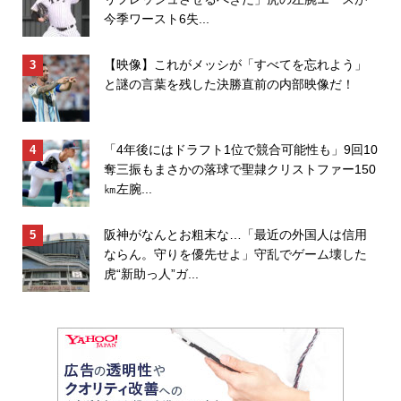
今季ワースト6失...
【映像】これがメッシが「すべてを忘れよう」
と謎の言葉を残した決勝直前の内部映像だ！
「4年後にはドラフト1位で競合可能性も」9回10
奪三振もまさかの落球で聖隷クリストファー150
㎞左腕...
阪神がなんとお粗末な…「最近の外国人は信用
ならん。守りを優先せよ」守乱でゲーム壊した
虎“新助っ人”ガ...