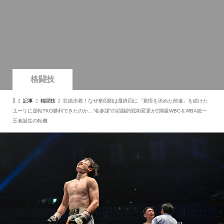
格闘技
記事
格闘技
壮絶決着！なぜ拳四朗は最終回に「覚悟を決めた前進」を続けた
ユーリに逆転TKO勝利できたのか…“名参謀”の頭脳的戦術変更が2階級WBC＆WBA統一
王者誕生の転機