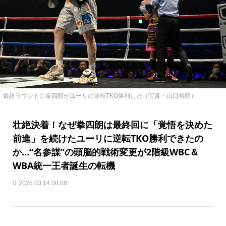
最終ラウンドに拳四朗がユーリに逆転TKO勝利した（写真・山口裕朗）
壮絶決着！なぜ拳四朗は最終回に「覚悟を決めた
前進」を続けたユーリに逆転TKO勝利できたの
か…“名参謀”の頭脳的戦術変更が2階級WBC＆
WBA統一王者誕生の転機
2025.03.14 08:08