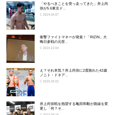
「やるべきことを突っ走ってきた」井上尚
弥が5.6東京ド...
2024.04.07
衝撃ファイトマネーが発覚！「RIZIN」大
晦日参戦の元世...
2024.12.04
え？それ本気？井上尚弥に2度敗れた42歳
ノニト・ドネア...
2025.04.02
井上尚弥戦を熱望する亀田和毅が路線を変
更し「何？そ...
2023.09.16