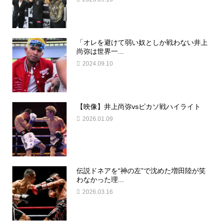
「オレを避けて弱い奴としか戦わない井上
尚弥は世界一...
2024.09.10
【映像】井上尚弥vsピカソ戦ハイライト
2026.01.09
伝説ドネアを“神の左”で沈めた増田陸が笑
わなかった理...
2026.03.16