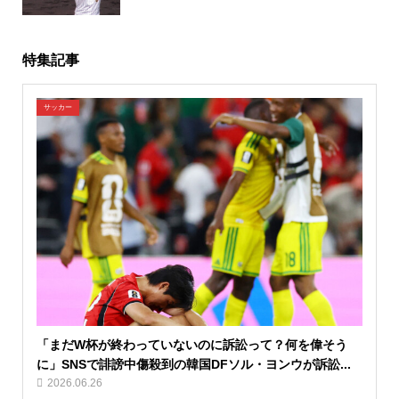
特集記事
サッカー
「まだW杯が終わっていないのに訴訟って？何を偉そう
に」SNSで誹謗中傷殺到の韓国DFソル・ヨンウが訴訟...
2026.06.26