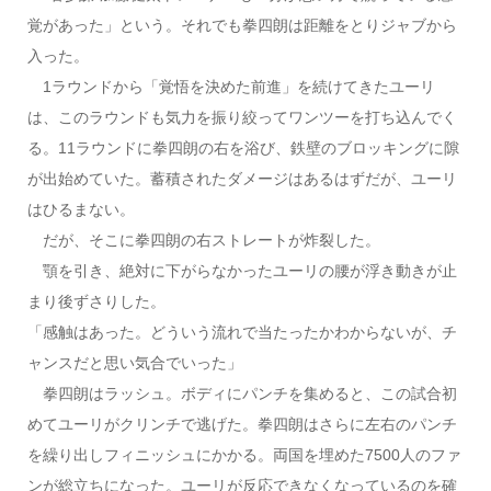
覚があった」という。それでも拳四朗は距離をとりジャブから
入った。
1ラウンドから「覚悟を決めた前進」を続けてきたユーリ
は、このラウンドも気力を振り絞ってワンツーを打ち込んでく
る。11ラウンドに拳四朗の右を浴び、鉄壁のブロッキングに隙
が出始めていた。蓄積されたダメージはあるはずだが、ユーリ
はひるまない。
だが、そこに拳四朗の右ストレートが炸裂した。
顎を引き、絶対に下がらなかったユーリの腰が浮き動きが止
まり後ずさりした。
「感触はあった。どういう流れで当たったかわからないが、チ
ャンスだと思い気合でいった」
拳四朗はラッシュ。ボディにパンチを集めると、この試合初
めてユーリがクリンチで逃げた。拳四朗はさらに左右のパンチ
を繰り出しフィニッシュにかかる。両国を埋めた7500人のファ
ンが総立ちになった。ユーリが反応できなくなっているのを確