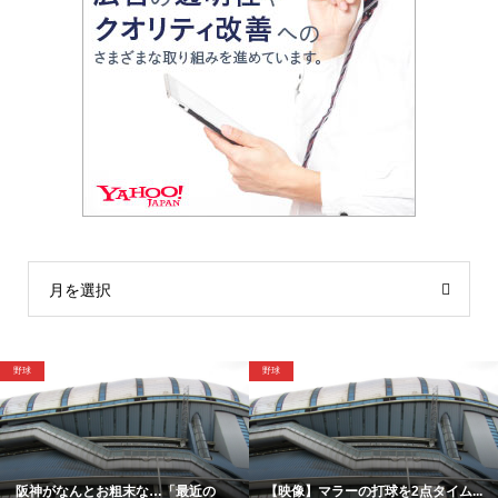
月を選択
球
格闘技
野
【映像】マラーの打球を2点タイム...
「僕は厳しい親父の承認を必要と...