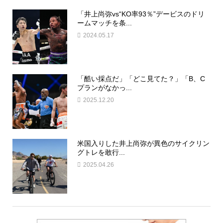
「井上尚弥vs“KO率93％”デービスのドリ
ームマッチを条...
2024.05.17
「酷い採点だ」「どこ見てた？」「B、C
プランがなかっ...
2025.12.20
米国入りした井上尚弥が異色のサイクリン
グトレを敢行...
2025.04.26