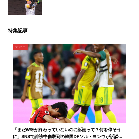
特集記事
サッカー
「まだW杯が終わっていないのに訴訟って？何を偉そう
に」SNSで誹謗中傷殺到の韓国DFソル・ヨンウが訴訟...