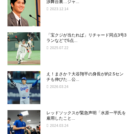
渉舞台裏…ジャ...
2023.12.14
「宝クジが当たれば」リチャード同点3号3
ランなどで5点...
2025.07.22
え！まさか？大谷翔平の身長が約2.5セン
チも伸びた…公...
2026.03.24
レッドソックスが緊急声明「水原一平氏を
雇用したこと...
2024.03.24