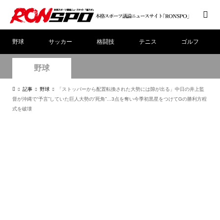
野球
サッカー
格闘技
テニス
ゴルフ
野球
記事
野球
「ストッパーから配置転換された大勢には隙が出る」中日の井上監
督が沖縄で“予言”していた巨人大勢の“死角”…3点を奪い今季初黒星をつけてGの勝利方程
式を破壊