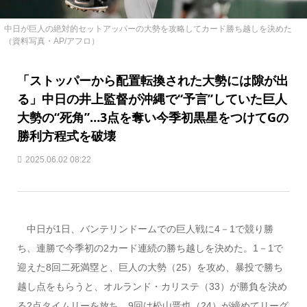
中日が巨人の絶対的セットアッパーの大勢を攻略してカード勝ち越しを決めた
（資料写真・AP/アフロ）
「ストッパーから配置転換された大勢には隙が出
る」中日の井上監督が沖縄で“予言”していた巨人
大勢の“死角”…3点を奪い今季初黒星をつけてGの
勝利方程式を破壊
2025.06.02 08:22
中日が1日、バンテリンドームでの巨人戦に4－1で競り勝
ち、連勝で今季初の2カード連続の勝ち越しを決めた。1－1で
迎えた8回二死満塁と、巨人の大勢（25）を攻め、暴投で勝ち
越し点をもらうと、オルランド・カリステ（33）が勝負を決め
る2点タイムリーを放ち、9回は松山晋也（24）が締めてリーグ