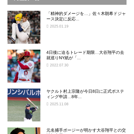
「精神的ダメージを…」佐々木朗希ドジャ
ース決定に反応...
2025.01.19
4日後に迫るトレード期限…大谷翔平の去
就巡りNY紙が「...
2022.07.30
ヤクルト村上宗隆が今日8日に正式ポステ
ィング申請…8年...
2025.11.08
元名捕手ポージーが明かす大谷翔平との交