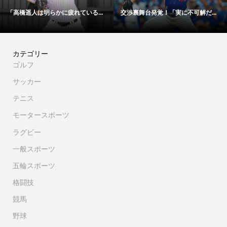
る...
交渉裏舞台発覚！「実に不可解だ...
「48時間以内にサイン！」冨安
カテゴリー
ゴルフ
サッカー
テニス
モータースポーツ
ラグビー
一般スポーツ
五輪スポーツ
格闘技
競馬
野球