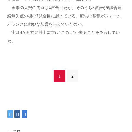
今季の大勢の失点は4試合目だが、そのうち3試合が6試合連
続無失点の後の7試合目に起きている。疲労の蓄積がフォーム
バランスに微妙な影響を与えていたのか。
実は4か月前に井上監督は“この日”が来ることを予言してい
た。
1
2
野球