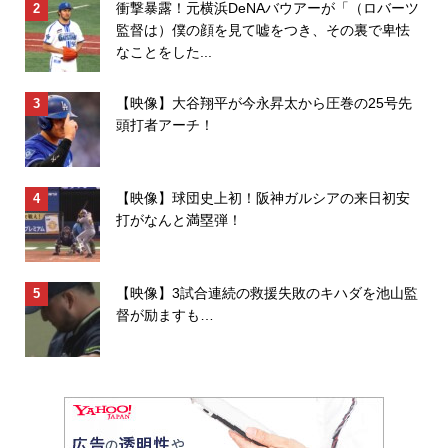
衝撃暴露！元横浜DeNAバウアーが「（ロバーツ
監督は）僕の顔を見て嘘をつき、その裏で卑怯
なことをした...
【映像】大谷翔平が今永昇太から圧巻の25号先
頭打者アーチ！
【映像】球団史上初！阪神ガルシアの来日初安
打がなんと満塁弾！
【映像】3試合連続の救援失敗のキハダを池山監
督が励ますも…