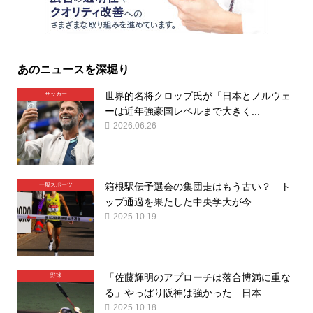
あのニュースを深堀り
世界的名将クロップ氏が「日本とノルウェ
サッカー
ーは近年強豪国レベルまで大きく...
2026.06.26
箱根駅伝予選会の集団走はもう古い？ ト
一般スポーツ
ップ通過を果たした中央学大が今...
2025.10.19
「佐藤輝明のアプローチは落合博満に重な
野球
る」やっぱり阪神は強かった…日本...
2025.10.18