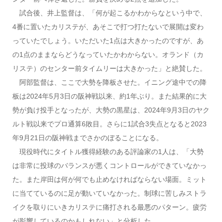
試合後、井上監督は、「何が起こるかわからなという中で、
4番に置いたカリステが、あそこで打つ打たないで展開は変わ
っていたでしょう。いただいた1点は大きかったのですが、あ
の1点のままならどうなっていたかわからない。オランド（カ
リステ）のセンター前タイムリーは大きかった」と絶賛した。
阿部監督は、ここで大勢を降板させた。イニング途中での降
板は2024年5月3日の阪神戦以来、約1年ぶり。また結果的に大
勢が負け投手となったが、大勢の黒星は、2024年9月3日のヤク
ルト戦以来でプロ通算6敗目。さらに1試合3失点となると2023
年9月21日の阪神戦までさかのぼることになる。
現役時代にタイトル獲得経験のある評論家の1人は、「大勢
は非常に投球のバランスが悪くコントロールができていなかっ
た。また岸田は何が何でも止めなければならない場面。ミット
に当てているのに足が動いていなかった。制球に苦しみストラ
イクを取りにいきカリステに痛打される最悪のパターン。疲労
が影響しているのかもしれない」と分析した。