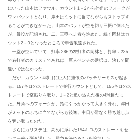
にいった山本はファウル。カウント1－2から外角のフォークが
ワンバウントとなり、岸田はミットに当てながらもストップす
ることができなかった。山本のバットが空を切り三振に倒れた
が、暴投が記録され、二、三塁へ走者を進めた。続く岡林はカ
ウント2－0となったところで申告敬遠された。
一塁が空いていて、打率.286の左打者の岡林と、打率．235
で右打者のカリステであれば、巨人ベンチの選択は、決して間
違いではなかった。
だが、カウント4球目に巨人に痛恨のバッテリーミスが起き
る。157キロのストレートで並行カウントとして、155キロのス
トレートで空振りを取り、1－2と追い込んだ後の4球目だっ
た。外角へのフォークが、指に引っかかって大きく外れ、岸田
がミットのふちに当てながらも後逸。中日が難なく勝ち越し点
を奪い取ったのだ。
さらにカリステは、高めに浮いた154キロのストレートをセ
ンター前へ弾き返した。勝負を決める2点を追加した。