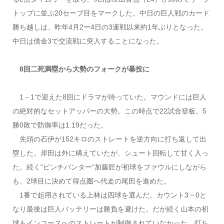
トップに並ぶ20セーブ目をマークした。中日の巨人戦のカード
勝ち越しは、昨年4月2ー4日の3連戦以来約1年ぶりとなった。
中日は借金3で交流戦に突入することになった。
8回二死満塁から大勢のフォークが暴投に
1－1で迎えた8回にドラマが待っていた。マウンドには巨人
の絶対的なセットアッパーの大勢。この時点で22試合登板、5
勝0敗で防御率は1.19だった。
先頭の石伊が152キロのストレートを逆方向に打ち返して出
塁した。岸田は外に構えていたが、シュート回転して甘く入っ
た。続く“ピンチバンター”加藤匠が初球をファウルにしながら
も、2球目に決めて得点圏へ代走の尾田を進めた。
1番で起用されている上林は四球を選んだ。カウント3－0と
なり最後は巨人バッテリーは勝負を避けた。だが続く山本の初
球もインコースへのストレートが制御されていなかった。打ち