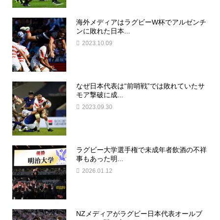
海外メディアはラグビーW杯でアルゼンチ
ンに敗れた日本...
2023.10.09
なぜ日本代表は“前哨戦”では敗れていたサ
モア撃破に成...
2023.09.30
ラグビー大学選手権で未成年者飲酒の不祥
事もあった明...
2026.01.12
NZメディアがラグビー日本代表オールブ