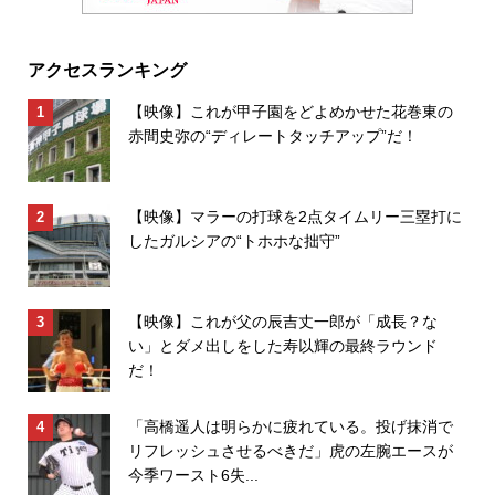
アクセスランキング
【映像】これが甲子園をどよめかせた花巻東の
赤間史弥の“ディレートタッチアップ”だ！
【映像】マラーの打球を2点タイムリー三塁打に
したガルシアの“トホホな拙守”
【映像】これが父の辰吉丈一郎が「成長？な
い」とダメ出しをした寿以輝の最終ラウンド
だ！
「高橋遥人は明らかに疲れている。投げ抹消で
リフレッシュさせるべきだ」虎の左腕エースが
今季ワースト6失...