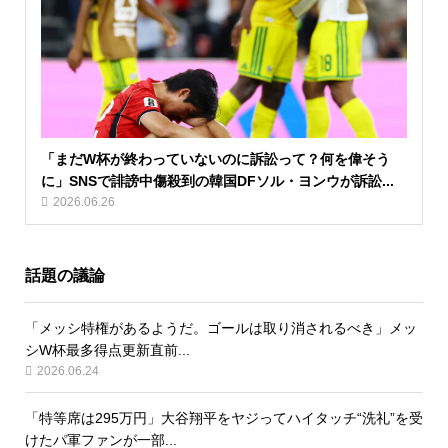
「まだW杯が終わっていないのに訴訟って？何を偉そう
に」SNSで誹謗中傷殺到の韓国DFソル・ヨンウが訴訟...
2026.06.26
話題の議論
「メッシ特権があるようだ。ゴールは取り消されるべき」メッ
シW杯最多得点更新直前...
2026.06.24
「特等席は295万円」大谷翔平をヤジってハイタッチ“洗礼”を受
けたパ軍ファンが一部...