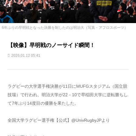
6年ぶりの早明戦となった決勝を制したのは明治大（写真・アフロスポーツ）
【映像】早明戦のノーサイド瞬間！
2026.01.12 05:41
ラグビーの大学選手権決勝が11日にMUFGスタジアム（国立競
技場）で行われ、明治大学が22－10で早稲田大学に逆転勝ちし
て7年ぶり14度目の優勝を果たした。
全国大学ラグビー選手権【公式】@UnivRugbyJPより