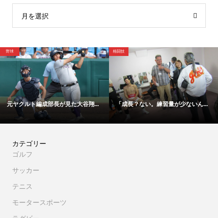
月を選択
野球
格闘技
元ヤクルト編成部長が見た大谷翔...
「成長？ない。練習量が少ないん...
カテゴリー
ゴルフ
サッカー
テニス
モータースポーツ