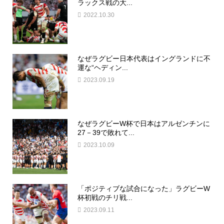
ラックス戦の大...
2022.10.30
なぜラグビー日本代表はイングランドに不
運な“ヘディン...
2023.09.19
なぜラグビーW杯で日本はアルゼンチンに
27－39で敗れて...
2023.10.09
「ポジティブな試合になった」ラグビーW
杯初戦のチリ戦...
2023.09.11