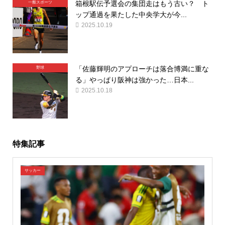
箱根駅伝予選会の集団走はもう古い？ ト
一般スポーツ
ップ通過を果たした中央学大が今...
2025.10.19
「佐藤輝明のアプローチは落合博満に重な
野球
る」やっぱり阪神は強かった…日本...
2025.10.18
特集記事
サッカー