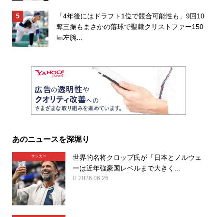
「4年後にはドラフト1位で競合可能性も」9回10
奪三振もまさかの落球で聖隷クリストファー150
㎞左腕...
あのニュースを深堀り
世界的名将クロップ氏が「日本とノルウェ
サッカー
ーは近年強豪国レベルまで大きく...
2026.06.26