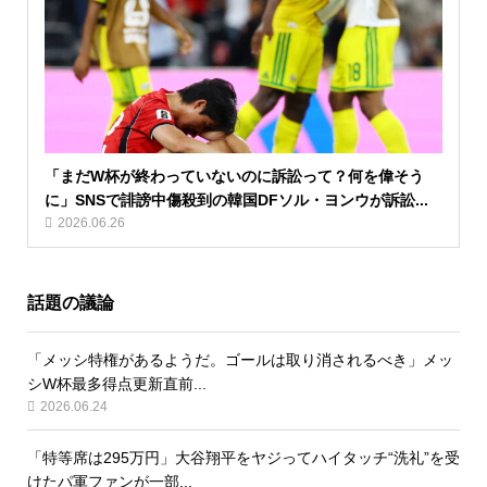
「まだW杯が終わっていないのに訴訟って？何を偉そう
に」SNSで誹謗中傷殺到の韓国DFソル・ヨンウが訴訟...
2026.06.26
話題の議論
「メッシ特権があるようだ。ゴールは取り消されるべき」メッ
シW杯最多得点更新直前...
2026.06.24
「特等席は295万円」大谷翔平をヤジってハイタッチ“洗礼”を受
けたパ軍ファンが一部...