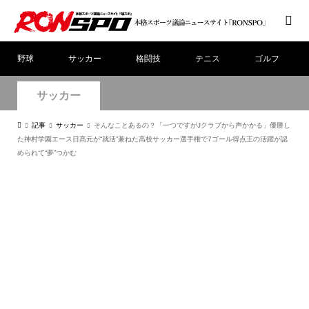
野球
サッカー
格闘技
テニス
ゴルフ
サッカー
記事
サッカー
そんなことあるの？「一つですがJクラブから声かかる」優勝し
た神村学園エース日髙元が“就活”兼ねた高校サッカー選手権で7ゴール得点王の活躍が認
められて“夢”つかむ