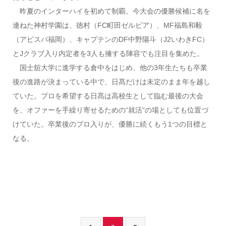
昨夏のインターハイを初めて制覇。今大会の優勝候補に名を
連ねた神村学園は、徳村（FC町田ゼルビア）、MF福島和毅
（アビスパ福岡）、キャプテンのDF中野陽斗（J2いわきFC）
とJクラブ入り内定者を3人も擁する陣容でも注目を集めた。
国士舘大学に進学する倉中をはじめ、他の3年生たちも卒業
後の進路が決まっている中で、日髙だけは未定のまま年を越し
ていた。プロを希望する日髙は高校生として臨む最後の大会
を、オファーを手繰り寄せるための“就活”の場としても位置づ
けていた。卒業後のプロ入りが、優勝に続くもう1つの目標と
なる。