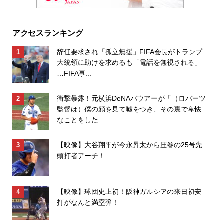
アクセスランキング
辞任要求され「孤立無援」FIFA会長がトランプ
大統領に助けを求めるも「電話を無視される」
…FIFA事...
衝撃暴露！元横浜DeNAバウアーが「（ロバーツ
監督は）僕の顔を見て嘘をつき、その裏で卑怯
なことをした...
【映像】大谷翔平が今永昇太から圧巻の25号先
頭打者アーチ！
【映像】球団史上初！阪神ガルシアの来日初安
打がなんと満塁弾！