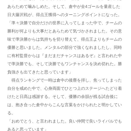
あらためて噛みしめた。そして、倉中が全4ゴールを量産した
日大藤沢戦が、得点王獲得へのターニングポイントになった。
「準々決勝で自分だけの世界に入ってしまった中で、チームの
勝利が何よりも大事だとあらためて気づかされました。その意
味で準決勝からは気持ちを切り替えて、得点王よりもチームの
優勝と思いました。メンタルの部分で強くなれましたし、同時
に有村監督からは『まだまだチャンスはあるぞ』と言われた中
で準決勝でも、そして決勝でもワンチャンスを決め切れた。勝
負強さも出てきたと思っています」
得点ランキングで一時は倉中の後塵を拝し、焦ってしまった
自分を戒めた中で、心身両面でひとつ上のステージへたどり着
けたと日髙は感謝する。そして、優勝の余韻が残る試合後に
は、抱き合った倉中からこんな言葉をかけられたと明かしてい
る。
「おめでとう、と言われました。良い仲間で良いライバルでも
あると思っています」