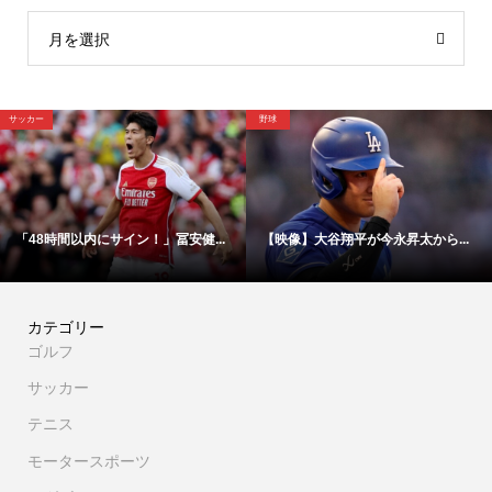
月を選択
サッカー
野球
「48時間以内にサイン！」冨安健...
【映像】大谷翔平が今永昇太から...
カテゴリー
ゴルフ
サッカー
テニス
モータースポーツ