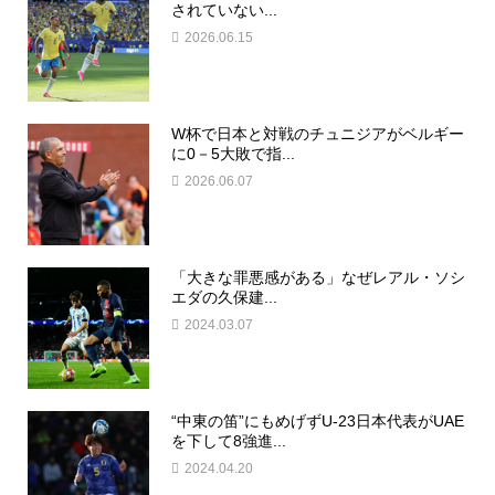
されていない...
2026.06.15
W杯で日本と対戦のチュニジアがベルギー
に0－5大敗で指...
2026.06.07
「大きな罪悪感がある」なぜレアル・ソシ
エダの久保建...
2024.03.07
“中東の笛”にもめげずU-23日本代表がUAE
を下して8強進...
2024.04.20