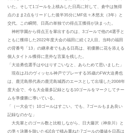
いた。そして1ゴールを上積みした日髙に対して、倉中は無得
点のまま2点をリードした後半35分にMF佐々木悠太（3年）と
交代。この瞬間、日髙の単独での得点王獲得が決まった。
神村学園から得点王を輩出するのは、3ゴールで他の4選手と
ともに獲得した2022年度大会の福田に続く2人目。当時の福田
の背番号「13」の継承者でもある日髙は、初優勝に花を添える
個人タイトル獲得に意外な言葉を残した。
「大迫勇也選手はやはりすごいなと、あらためて思いました」
現在はJ1のヴィッセル神戸でプレーする35歳のFW大迫勇也
は、鹿児島県代表の鹿児島城西のエースとして出場した2008年
度大会で、今も大会最多記録となる10ゴールをマークしてチー
ムを準優勝に導いている。
「（一大会で）10ゴールはすごい。でも、7ゴールもまあ良い
記録なのかな」
大先輩とのゴール数と比較しながら、日大藤沢（神奈川）と
の準々決勝を除いた4試合で積み重ねた7ゴールの価値を日髙は