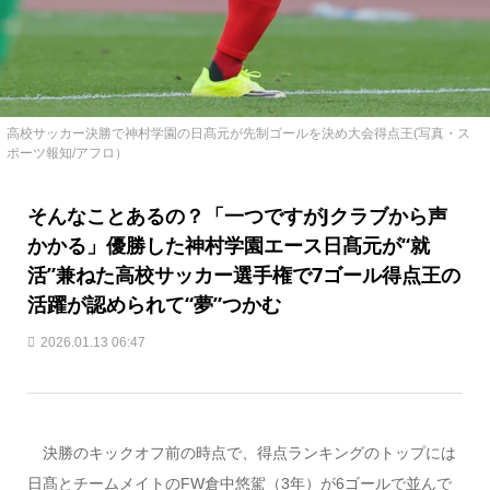
高校サッカー決勝で神村学園の日髙元が先制ゴールを決め大会得点王(写真・ス
ポーツ報知/アフロ）
そんなことあるの？「一つですがJクラブから声
かかる」優勝した神村学園エース日髙元が“就
活”兼ねた高校サッカー選手権で7ゴール得点王の
活躍が認められて“夢”つかむ
2026.01.13 06:47
決勝のキックオフ前の時点で、得点ランキングのトップには
日髙とチームメイトのFW倉中悠駕（3年）が6ゴールで並んで