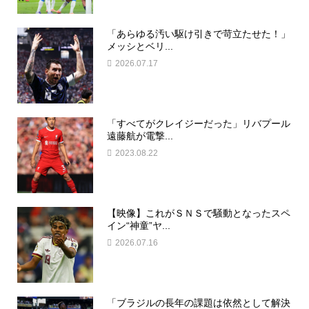
「あらゆる汚い駆け引きで苛立たせた！」
メッシとベリ...
2026.07.17
「すべてがクレイジーだった」リバプール
遠藤航が電撃...
2023.08.22
【映像】これがＳＮＳで騒動となったスペ
イン“神童”ヤ...
2026.07.16
「ブラジルの長年の課題は依然として解決