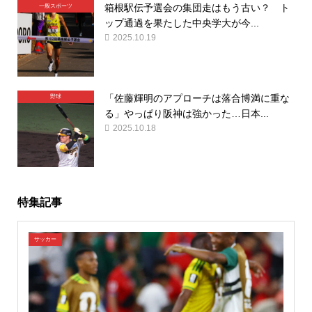
箱根駅伝予選会の集団走はもう古い？ ト
一般スポーツ
ップ通過を果たした中央学大が今...
2025.10.19
「佐藤輝明のアプローチは落合博満に重な
野球
る」やっぱり阪神は強かった…日本...
2025.10.18
特集記事
サッカー