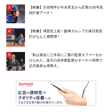
【映像】大谷翔平が今永昇太から圧巻の25号先
頭打者アーチ！
【映像】球団史上初！阪神ガルシアの来日初安
打がなんと満塁弾！
「私は過去に三木谷に二股の監督オファーをか
けられた」楽天の吉井新監督がオーナー同席で
正式発表も球界大...