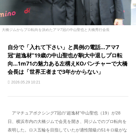
大橋ジムからプロ転向を決めたアマ7冠の中山聖也と大橋秀行会長
自分で「入れて下さい」と異例の電話…アマ7
冠“超逸材”19歳の中山聖也が駒大中退しプロ転
向…1m71の魅力ある左構えKOパンチャーで大橋
会長は「世界王者まで3年かからない」
2026.05.29 10:21
アマチュアボクシング7冠の“超逸材”中山聖也（19）が28
日、横浜市内の大橋ジムで会見を開き、同ジムでのプロ転向を
表明した。ロス五輪を目指していたが適性階級の51キロ級がな