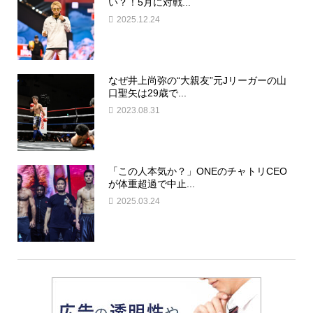
い？！5月に対戦...
2025.12.24
なぜ井上尚弥の“大親友”元Jリーガーの山
口聖矢は29歳で...
2023.08.31
「この人本気か？」ONEのチャトリCEO
が体重超過で中止...
2025.03.24