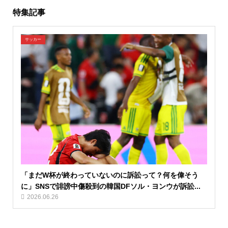
特集記事
サッカー
「まだW杯が終わっていないのに訴訟って？何を偉そう
に」SNSで誹謗中傷殺到の韓国DFソル・ヨンウが訴訟...
2026.06.26