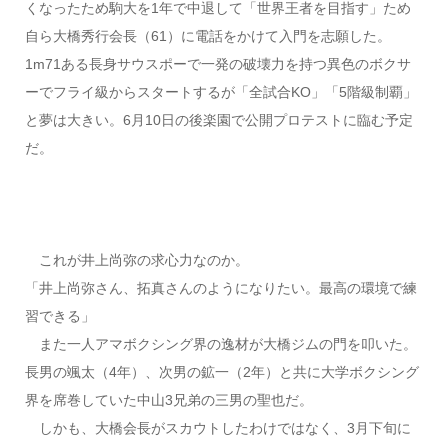
くなったため駒大を1年で中退して「世界王者を目指す」ため
自ら大橋秀行会長（61）に電話をかけて入門を志願した。
1m71ある長身サウスポーで一発の破壊力を持つ異色のボクサ
ーでフライ級からスタートするが「全試合KO」「5階級制覇」
と夢は大きい。6月10日の後楽園で公開プロテストに臨む予定
だ。
これが井上尚弥の求心力なのか。
「井上尚弥さん、拓真さんのようになりたい。最高の環境で練
習できる」
また一人アマボクシング界の逸材が大橋ジムの門を叩いた。
長男の颯太（4年）、次男の鉱一（2年）と共に大学ボクシング
界を席巻していた中山3兄弟の三男の聖也だ。
しかも、大橋会長がスカウトしたわけではなく、3月下旬に