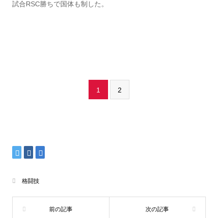
試合RSC勝ちで国体も制した。
1
2
格闘技