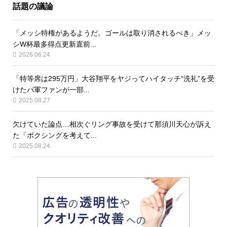
話題の議論
「メッシ特権があるようだ。ゴールは取り消されるべき」メッ
シW杯最多得点更新直前...
2026.06.24
「特等席は295万円」大谷翔平をヤジってハイタッチ“洗礼”を受
けたパ軍ファンが一部...
2025.08.27
欠けていた論点…相次ぐリング事故を受けて那須川天心が訴え
た「ボクシングを考えて...
2025.08.24