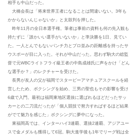
相手も中山だった。
大橋会長は「将来世界王者になることは間違いない。3年も
かからないんじゃないか」と太鼓判を押した。
昨年11月の全日本選手権。筆者は事前の資料も何の先入観も
持たずに「誰かいい選手がいないか」と準決勝を1日、見てい
た。一人とんでもないパンチ力とプロ並みの距離感を持ったサ
ウスポーが目に入った。それが中山だった。思わず駒大の総監
督で元WBCライトフライ級王者の中島成雄氏に声をかけ「どん
な選手か？」のレクチャーを受けた。
長男が友人の父が福岡でスタービーアマチュアスクールを経
営したため、ボクシングを始め、三男の聖也もその影響を受け
6歳で入門。最初は福岡東地区選抜に選ばれるほどだったサッ
カーとの二刀流だったが「個人競技で努力すればするほど結果
がでて魅力を感じた」ボクシングに夢中になった。
東福岡高では、インターハイ3連覇、選抜2連覇、アジアユー
スで金メダルも獲得して6冠。駒大進学後も1年でリーグ戦は全