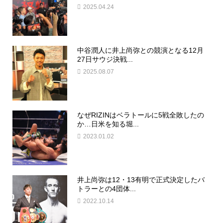
2025.04.24
中谷潤人に井上尚弥との競演となる12月
27日サウジ決戦...
2025.08.07
なぜRIZINはベラトールに5戦全敗したの
か…日米を知る堀...
2023.01.02
井上尚弥は12・13有明で正式決定したバ
トラーとの4団体...
2022.10.14