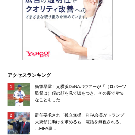
アクセスランキング
衝撃暴露！元横浜DeNAバウアーが「（ロバーツ
監督は）僕の顔を見て嘘をつき、その裏で卑怯
なことをした...
辞任要求され「孤立無援」FIFA会長がトランプ
大統領に助けを求めるも「電話を無視される」
…FIFA事...