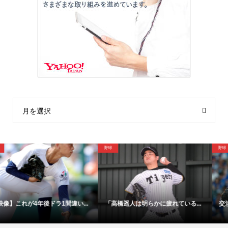
月を選択
野球
サッカー
交渉裏舞台発覚！「実に不可解だ...
「48時間以内にサイン！」冨安健...