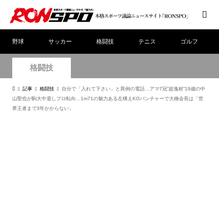
野球
サッカー
格闘技
テニス
ゴルフ
格闘技
記事
格闘技
自分で「入れて下さい」と異例の電話…アマ7冠“超逸材”19歳の中
山聖也が駒大中退しプロ転向…1m71の魅力ある左構えKOパンチャーで大橋会長は「世
界王者まで3年かからない」