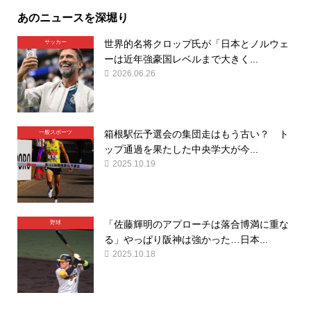
あのニュースを深堀り
世界的名将クロップ氏が「日本とノルウェ
サッカー
ーは近年強豪国レベルまで大きく...
2026.06.26
箱根駅伝予選会の集団走はもう古い？ ト
一般スポーツ
ップ通過を果たした中央学大が今...
2025.10.19
「佐藤輝明のアプローチは落合博満に重な
野球
る」やっぱり阪神は強かった…日本...
2025.10.18