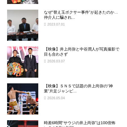
なぜ“替え玉ボクサー事件”が起きたのか…
仲介人に騙され...
2023.07.01
【映像】井上尚弥と中谷潤人が写真撮影で
目も合わさず
2026.03.07
【映像】ＳＮＳで話題の井上尚弥の“神
業”片足ジャンピ...
2026.05.04
時差6時間“サウジの井上尚弥”は100倍怖