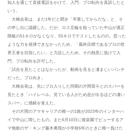
知人を通じて直接電話をかけて、入門、プロ転向を直訴したと
いう。
大橋会長は、まだ1年だと聞き「卒業してからだな」と、そ
の申し出に躊躇した。だが、ロス五輪を狙っていた中山が適正
階級の51キロがなくなり、55キロでテストしたものの。思った
ような力を発揮できなかったため、「最終目標であるプロの世
界王者を目指したい」と力説したため、その熱意に負けて入
門、プロ転向を許可した。
「試合を見たことはなかったが、動画を見ると凄まじいパンチ
だった。プロ向き」
大橋会長は、先にプロ入りした同期の片岡雷斗とのスパーを
見たとき「ハイレベル。見ている人がため息が出るほどの凄い
スパー」に感銘を覚えた。
その片岡のアマキャリアの唯一の1敗が2023年のインターハ
イで中山に喫したもの。また6月10日に後楽園でビューするア
マ無敗のザ・キング藤木勇我が小学校6年のときに唯一負けた