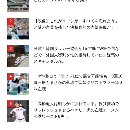
【映像】これがメッシが「すべてを忘れよう」
と謎の言葉を残した決勝直前の内部映像だ！
激震！韓国サッカー協会が15年前にW杯予選な
どで「外国人審判を性的接待していた」疑惑の
スキャンダルが...
「4年後にはドラフト1位で競合可能性も」9回10
奪三振もまさかの落球で聖隷クリストファー150
㎞左腕...
「高橋遥人は明らかに疲れている。投げ抹消で
リフレッシュさせるべきだ」虎の左腕エースが
今季ワースト6失...