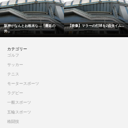
粗末な…「最近の
【映像】マラーの打球を2点タイム...
「僕は厳しい親父
カテゴリー
ゴルフ
サッカー
テニス
モータースポーツ
ラグビー
一般スポーツ
五輪スポーツ
格闘技