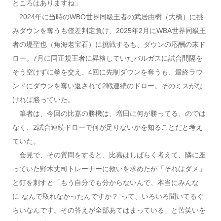
ところはありますね」
2024年に当時のWBO世界同級王者の武居由樹（大橋）に挑
みダウンを奪うも僅差判定負け、2025年2月にWBA世界同級王
者の堤聖也（角海老宝石）に挑戦するも、ダウンの応酬の末ド
ロー。7月に同正規王者に昇格していたバルガスに試合間隔を
そう空けずに拳を交え、4回に先制ダウンを奪うも、最終ラウ
ンドにダウンを奪い返されて2戦連続のドロー。そのミスがな
ければ勝っていた。
筆者は、今回の比嘉の勝機は、増田に何が勝ってる、のでは
なく、2試合連続ドローで何が足りないかを知ることだと考え
ていた。
会見で、その質問をすると、比嘉はしばらく考えて、隣に座
っていた野木丈司トレーナーに救いを求めたが「それはダメ」
と釘を刺すと「もう自分でも分からないんで、本当にみんな
に”なんで取れなかったんですか？”って、いろいろ聞いてるぐ
らいなんです。その答えが全部あてはまっている」と苦笑いを