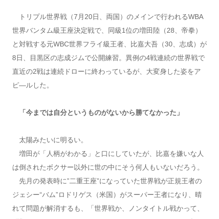
トリプル世界戦（7月20日、両国）のメインで行われるWBA
世界バンタム級王座決定戦で、同級1位の増田陸（28、帝拳）
と対戦する元WBC世界フライ級王者、比嘉大吾（30、志成）が
8日、目黒区の志成ジムで公開練習。異例の4戦連続の世界戦で
直近の2戦は連続ドローに終わっているが、大変身した姿をア
ピ―ルした。
「今までは自分というものがないから勝てなかった」
太陽みたいに明るい。
増田が「人柄がわかる」と口にしていたが、比嘉を嫌いな人
は倒されたボクサー以外に世の中にそう何人もいないだろう。
先月の発表時に”二重王座”になっていた世界戦が正規王者の
ジェシー“バム”ロドリゲス（米国）がスーパー王者になり、晴
れて問題が解消するも、「世界戦か、ノンタイトル戦かって、