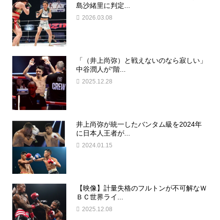
島沙緒里に判定...
2026.03.08
「（井上尚弥）と戦えないのなら寂しい」
中谷潤人が“階...
2025.12.28
井上尚弥が統一したバンタム級を2024年
に日本人王者が...
2024.01.15
【映像】計量失格のフルトンが不可解なＷ
ＢＣ世界ライ...
2025.12.08