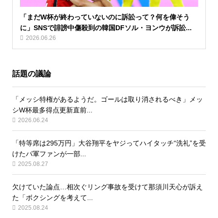
「まだW杯が終わっていないのに訴訟って？何を偉そう
に」SNSで誹謗中傷殺到の韓国DFソル・ヨンウが訴訟...
2026.06.26
話題の議論
「メッシ特権があるようだ。ゴールは取り消されるべき」メッ
シW杯最多得点更新直前...
2026.06.24
「特等席は295万円」大谷翔平をヤジってハイタッチ“洗礼”を受
けたパ軍ファンが一部...
2025.08.27
欠けていた論点…相次ぐリング事故を受けて那須川天心が訴え
た「ボクシングを考えて...
2025.08.24