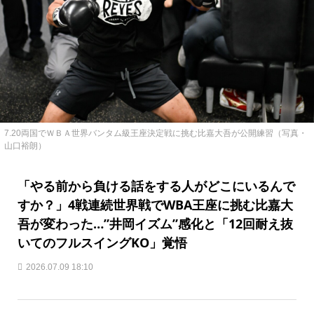
7.20両国でＷＢＡ世界バンタム級王座決定戦に挑む比嘉大吾が公開練習（写真・
山口裕朗）
「やる前から負ける話をする人がどこにいるんで
すか？」4戦連続世界戦でWBA王座に挑む比嘉大
吾が変わった…”井岡イズム”感化と「12回耐え抜
いてのフルスイングKO」覚悟
2026.07.09 18:10