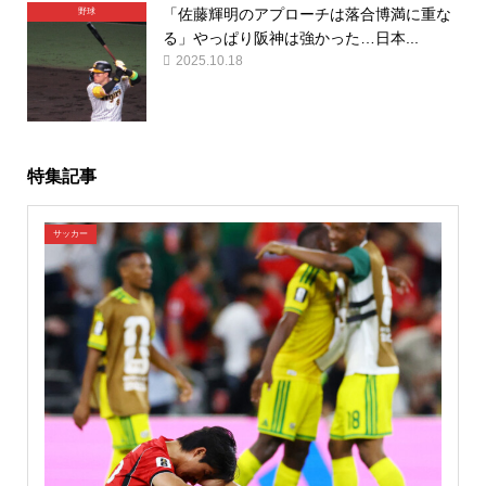
「佐藤輝明のアプローチは落合博満に重な
野球
る」やっぱり阪神は強かった…日本...
2025.10.18
特集記事
サッカー