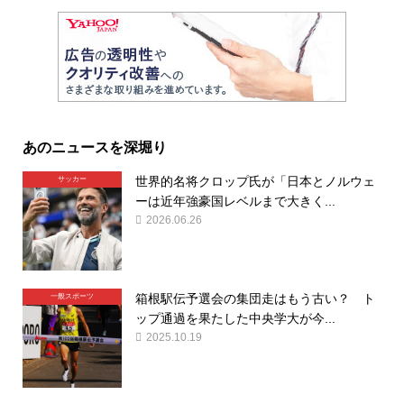
あのニュースを深堀り
世界的名将クロップ氏が「日本とノルウェ
サッカー
ーは近年強豪国レベルまで大きく...
2026.06.26
箱根駅伝予選会の集団走はもう古い？ ト
一般スポーツ
ップ通過を果たした中央学大が今...
2025.10.19