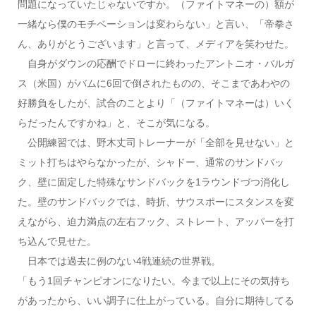
問題になっていたじゃないですか。（ファイトマネーの）額が
一緒なら僕のモチベーションは変わらない」と言い、「帝拳さ
ん、ありがとうございます」と言って、メディアを笑わせた。
自身がダウンの応酬でドローに終わったアントニオ・バルガ
ス（米国）がバムに6回で倒されたものの、そこまであわやの
好勝負をしたが、試合のことより「（ファイトマネーは）いく
らだったんですかね」と、そこが気になる。
公開練習では、野木丈司トレーナーが「全部を見せない」と
ミット打ちはやらなかったが、シャドー、通常のサンドバッ
ク、壁に固定した特殊なサンドバックを1ラウンドづつ消化し
た。壁のサンドバックでは、時折、サウスポーにスタンスを変
えながら、迫力満点の左右フック、ストレート、アッパーを打
ち込んで見せた。
日本では過去に例のない4戦連続の世界戦。
「もう1回チャンピオンになりたい。今まで以上にその気持ち
があったから、いい調子に仕上がっている。自分に期待してる