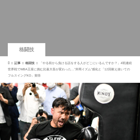
格闘技
記事
格闘技
「やる前から負ける話をする人がどこにいるんですか？」4戦連続
世界戦でWBA王座に挑む比嘉大吾が変わった…”井岡イズム”感化と「12回耐え抜いての
フルスイングKO」覚悟