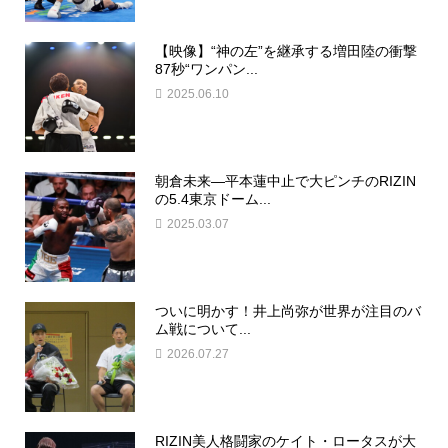
【映像】“神の左”を継承する増田陸の衝撃
87秒“ワンパン...
2025.06.10
朝倉未来―平本蓮中止で大ピンチのRIZIN
の5.4東京ドーム...
2025.03.07
ついに明かす！井上尚弥が世界が注目のバ
ム戦について...
2026.07.27
RIZIN美人格闘家のケイト・ロータスが大