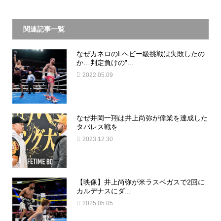
関連記事一覧
なぜカネロのLヘビー級挑戦は失敗したの
か…判定負けの”...
2022.05.09
なぜ井岡一翔は井上尚弥が偉業を達成した
タパレス戦を...
2023.12.30
【映像】井上尚弥が米ラスベガスで2回に
カルデナスにダ...
2025.05.05