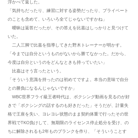
浮かべて返した。
「気持ちだったり、練習に対する姿勢だったり、プライベート
のことも含めて、いろいろ全てじゃないですかね」
曖昧は返答だったが、その答えを比嘉はしっかりと見つけて
いた。
二人三脚で比嘉を指導してきた野木トレーナーが明かす。
「今までは自分というものがないから勝てなかった。だから、
今度は自分というのをどんなときも持っていたい」
比嘉はそう言ったという。
「そういう意識を持ったのは初めてですよ。本当の意味で自分
との勝負になるんじゃないですか」
WBC世界フライ級王者時代は、ボクシング動画を見るのが好
きで「ボクシングの話するのも好きだった」そうだが、計量失
格で王座を失い、ヨレヨレ状態のまま契約体重で行ったその世
界戦でTKO負けして、無期限のライセンス停止処分を受け、の
ちに解除されるも2年ものブランクを作り、「そういうことす