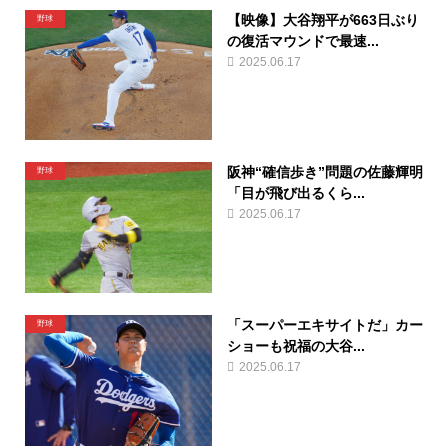
【映像】大谷翔平が663日ぶり
野球
の復活マウンドで最速...
2025.06.17
阪神“確信歩き”問題の佐藤輝明
野球
「目が飛び出るくら...
2025.06.17
「スーパーエキサイトだ」カー
野球
ショーも祝福の大谷...
2025.06.17