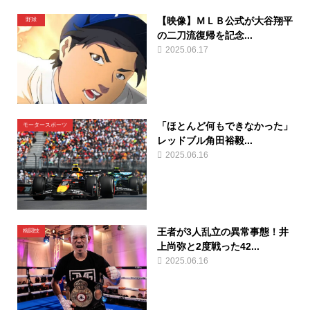
【映像】ＭＬＢ公式が大谷翔平
野球
の二刀流復帰を記念...
2025.06.17
「ほとんど何もできなかった」
モータースポーツ
レッドブル角田裕毅...
2025.06.16
王者が3人乱立の異常事態！井
格闘技
上尚弥と2度戦った42...
2025.06.16