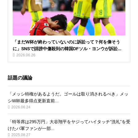
「まだW杯が終わっていないのに訴訟って？何を偉そう
に」SNSで誹謗中傷殺到の韓国DFソル・ヨンウが訴訟...
2026.06.26
話題の議論
「メッシ特権があるようだ。ゴールは取り消されるべき」メッ
シW杯最多得点更新直前...
2026.06.24
「特等席は295万円」大谷翔平をヤジってハイタッチ“洗礼”を受
けたパ軍ファンが一部...
2025.08.27