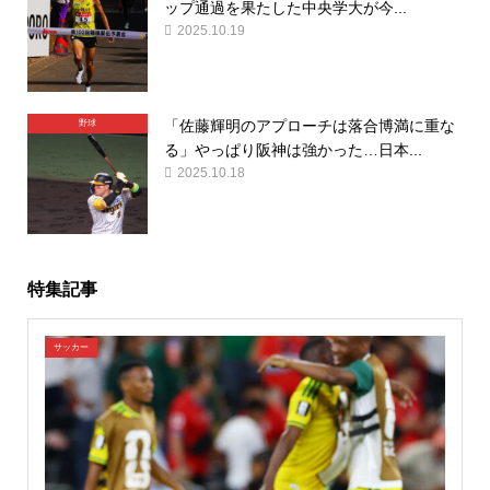
ップ通過を果たした中央学大が今...
2025.10.19
「佐藤輝明のアプローチは落合博満に重な
野球
る」やっぱり阪神は強かった…日本...
2025.10.18
特集記事
サッカー