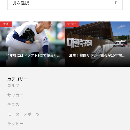
月を選択
野球
サッカー
「4年後にはドラフト1位で競合可...
激震！韓国サッカー協会が15年前...
カテゴリー
ゴルフ
サッカー
テニス
モータースポーツ
ラグビー