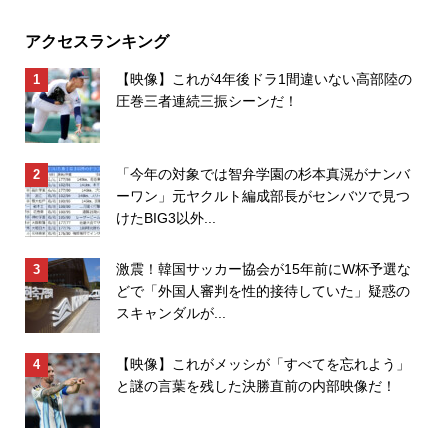
アクセスランキング
【映像】これが4年後ドラ1間違いない高部陸の
圧巻三者連続三振シーンだ！
「今年の対象では智弁学園の杉本真滉がナンバ
ーワン」元ヤクルト編成部長がセンバツで見つ
けたBIG3以外...
激震！韓国サッカー協会が15年前にW杯予選な
どで「外国人審判を性的接待していた」疑惑の
スキャンダルが...
【映像】これがメッシが「すべてを忘れよう」
と謎の言葉を残した決勝直前の内部映像だ！