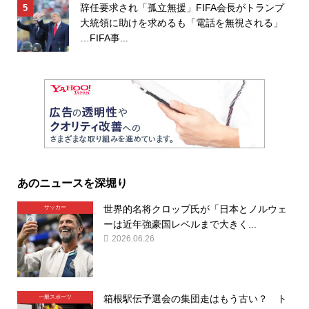
辞任要求され「孤立無援」FIFA会長がトランプ
大統領に助けを求めるも「電話を無視される」
…FIFA事...
あのニュースを深堀り
世界的名将クロップ氏が「日本とノルウェ
サッカー
ーは近年強豪国レベルまで大きく...
2026.06.26
箱根駅伝予選会の集団走はもう古い？ ト
一般スポーツ