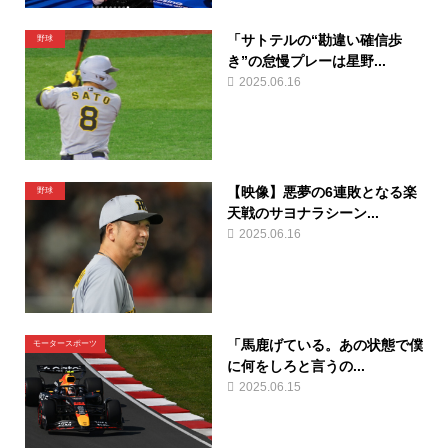
「サトテルの“勘違い確信歩
野球
き”の怠慢プレーは星野...
2025.06.16
【映像】悪夢の6連敗となる楽
野球
天戦のサヨナラシーン...
2025.06.16
「馬鹿げている。あの状態で僕
モータースポーツ
に何をしろと言うの...
2025.06.15