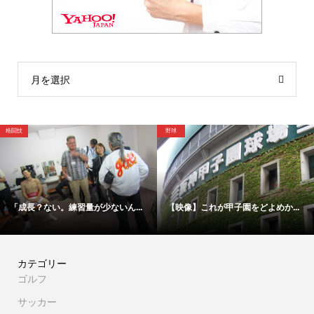
月を選択
野球
格闘技
ないん...
【映像】これが甲子園をどよめか...
【映像】これが父の辰吉丈
カテゴリー
ゴルフ
サッカー