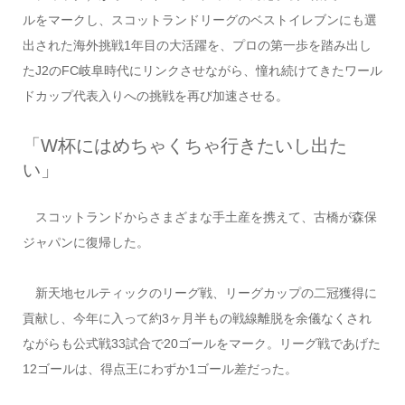
ルをマークし、スコットランドリーグのベストイレブンにも選
出された海外挑戦1年目の大活躍を、プロの第一歩を踏み出し
たJ2のFC岐阜時代にリンクさせながら、憧れ続けてきたワール
ドカップ代表入りへの挑戦を再び加速させる。
「W杯にはめちゃくちゃ行きたいし出た
い」
スコットランドからさまざまな手土産を携えて、古橋が森保
ジャパンに復帰した。
新天地セルティックのリーグ戦、リーグカップの二冠獲得に
貢献し、今年に入って約3ヶ月半もの戦線離脱を余儀なくされ
ながらも公式戦33試合で20ゴールをマーク。リーグ戦であげた
12ゴールは、得点王にわずか1ゴール差だった。