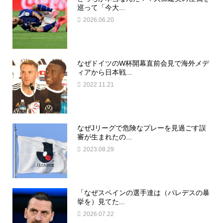
巡って「今大...
2026.06.20
なぜドイツのW杯開幕直前会見で海外メデ
ィアから日本戦...
2022.11.21
なぜJリーグで危険なプレーを見過ごす誤
審が生まれたの...
2023.08.29
「なぜスペインの選手達は（パレデスの暴
挙を）見てた...
2026.07.22