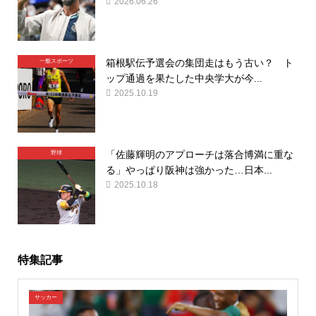
2026.06.26
箱根駅伝予選会の集団走はもう古い？ ト
一般スポーツ
ップ通過を果たした中央学大が今...
2025.10.19
「佐藤輝明のアプローチは落合博満に重な
野球
る」やっぱり阪神は強かった…日本...
2025.10.18
特集記事
サッカー