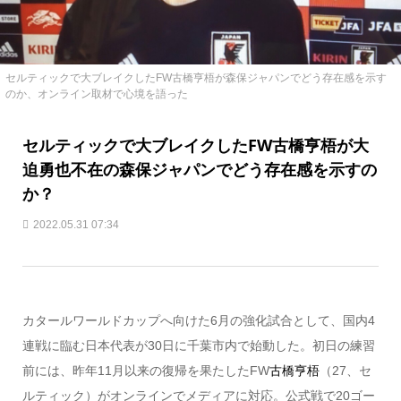
セルティックで大ブレイクしたFW古橋亨梧が森保ジャパンでどう存在感を示す
のか、オンライン取材で心境を語った
セルティックで大ブレイクしたFW古橋亨梧が大
迫勇也不在の森保ジャパンでどう存在感を示すの
か？
2022.05.31 07:34
カタールワールドカップへ向けた6月の強化試合として、国内4
連戦に臨む日本代表が30日に千葉市内で始動した。初日の練習
前には、昨年11月以来の復帰を果たしたFW
古橋亨梧
（27、セ
ルティック）がオンラインでメディアに対応。公式戦で20ゴー