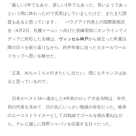
「厳しい1年でもあり、楽しい1年でもあった。長いようであっ
という間に終わったので充実はしていましたけど、まだまだ課
題もあると思っています」 パラグアイ代表との国際親善試
合（6月2日、札幌ドーム）へ向けた初練習前にオンラインでメ
ディアに対応した古橋は、
ヴィッセル神戸
から旅立った昨夏以
降の日々を振り返りながら、約半年後に迫ったカタールワール
ドカップへ思いを馳せた。
「正直、めちゃくちゃ行きたいし出たい。僕にもチャンスはあ
ると思っているので」
日本がベスト16へ進出した4年前のロシア大会当時は、年代
別の代表を含めて、日の丸にいっさい無縁の存在だった。岐阜
のエースストライカーとしてJ2戦線でゴールを積み重ねなが
ら、テレビ越しに西野ジャパンを応援する日々だった。