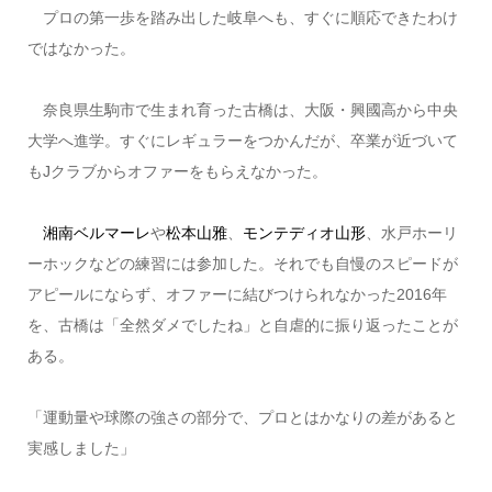
プロの第一歩を踏み出した岐阜へも、すぐに順応できたわけ
ではなかった。
奈良県生駒市で生まれ育った古橋は、大阪・興國高から中央
大学へ進学。すぐにレギュラーをつかんだが、卒業が近づいて
もJクラブからオファーをもらえなかった。
湘南ベルマーレ
や
松本山雅
、
モンテディオ山形
、水戸ホーリ
ーホックなどの練習には参加した。それでも自慢のスピードが
アピールにならず、オファーに結びつけられなかった2016年
を、古橋は「全然ダメでしたね」と自虐的に振り返ったことが
ある。
「運動量や球際の強さの部分で、プロとはかなりの差があると
実感しました」