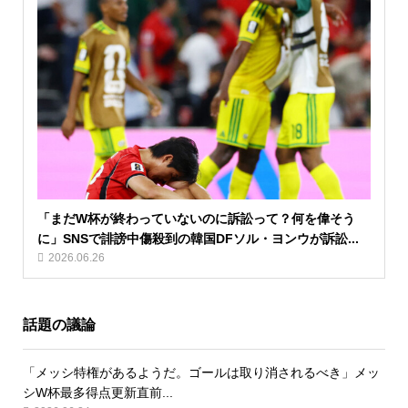
「まだW杯が終わっていないのに訴訟って？何を偉そう
に」SNSで誹謗中傷殺到の韓国DFソル・ヨンウが訴訟...
2026.06.26
話題の議論
「メッシ特権があるようだ。ゴールは取り消されるべき」メッ
シW杯最多得点更新直前...