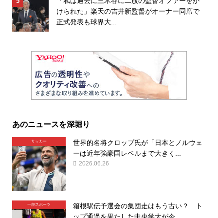
「私は過去に三木谷に二股の監督オファーをか
けられた」楽天の吉井新監督がオーナー同席で
正式発表も球界大...
あのニュースを深堀り
世界的名将クロップ氏が「日本とノルウェ
サッカー
ーは近年強豪国レベルまで大きく...
2026.06.26
箱根駅伝予選会の集団走はもう古い？ ト
一般スポーツ
ップ通過を果たした中央学大が今...