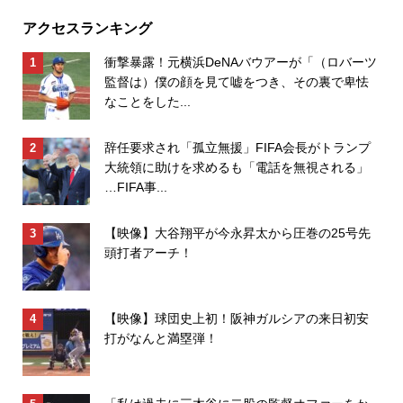
アクセスランキング
衝撃暴露！元横浜DeNAバウアーが「（ロバーツ
監督は）僕の顔を見て嘘をつき、その裏で卑怯
なことをした...
辞任要求され「孤立無援」FIFA会長がトランプ
大統領に助けを求めるも「電話を無視される」
…FIFA事...
【映像】大谷翔平が今永昇太から圧巻の25号先
頭打者アーチ！
【映像】球団史上初！阪神ガルシアの来日初安
打がなんと満塁弾！