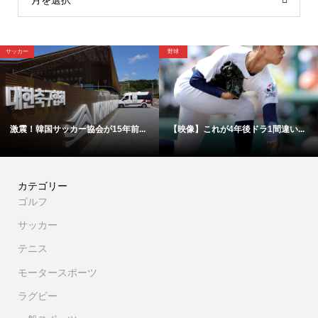
月を選択
サッカー
野球
激震！韓国サッカー協会が15年前...
【映像】これが4年後ドラ1間違い...
カテゴリー
ゴルフ
サッカー
テニス
モータースポーツ
ラグビー