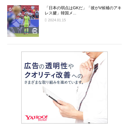
「日本の弱点はGKだ」「彼がV候補のアキ
レス腱」韓国メ...
2024.01.15