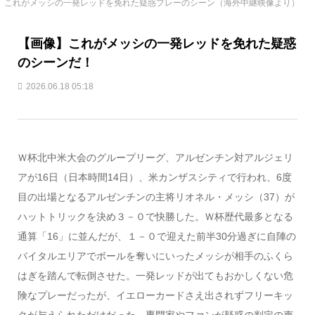
これがメッシの一発レッドを免れた疑惑プレーのシーン（海外中継映像より）
【画像】これがメッシの一発レッドを免れた疑惑
のシーンだ！
2026.06.18 05:18
Ｗ杯北中米大会のグループリーグ、アルゼンチン対アルジェリ
アが16日（日本時間14日）、米カンザスシティで行われ、6度
目の出場となるアルゼンチンの主将リオネル・メッシ（37）が
ハットトリックを決め３－０で快勝した。Ｗ杯歴代最多となる
通算「16」に並んだが、１－０で迎えた前半30分過ぎに自陣の
バイタルエリアでボールを奪いにいったメッシが相手のふくら
はぎを踏んで転倒させた。一発レッドが出てもおかしくない危
険なプレーだったが、イエローカードさえ出されずフリーキッ
クが与えられただけだった。専門家やファンが疑惑の判定の声