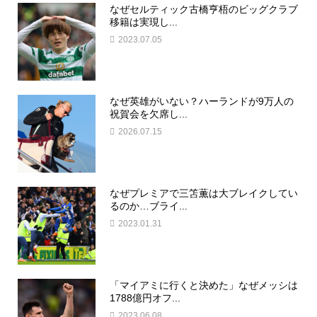
なぜセルティック古橋亨梧のビッグクラブ
移籍は実現し...
2023.07.05
なぜ英雄がいない？ハーランドが9万人の
祝賀会を欠席し...
2026.07.15
なぜプレミアで三笘薫は大ブレイクしてい
るのか…ブライ...
2023.01.31
「マイアミに行くと決めた」なぜメッシは
1788億円オフ...
2023.06.08