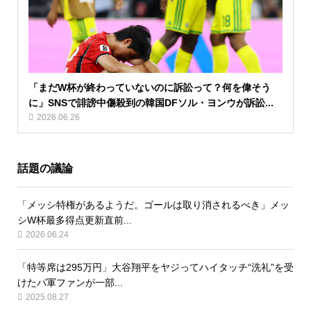
「まだW杯が終わっていないのに訴訟って？何を偉そう
に」SNSで誹謗中傷殺到の韓国DFソル・ヨンウが訴訟...
2026.06.26
話題の議論
「メッシ特権があるようだ。ゴールは取り消されるべき」メッ
シW杯最多得点更新直前...
2026.06.24
「特等席は295万円」大谷翔平をヤジってハイタッチ“洗礼”を受
けたパ軍ファンが一部...
2025.08.27