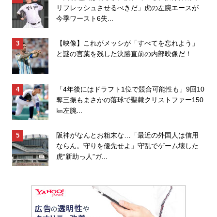
リフレッシュさせるべきだ」虎の左腕エースが
今季ワースト6失...
【映像】これがメッシが「すべてを忘れよう」
と謎の言葉を残した決勝直前の内部映像だ！
「4年後にはドラフト1位で競合可能性も」9回10
奪三振もまさかの落球で聖隷クリストファー150
㎞左腕...
阪神がなんとお粗末な…「最近の外国人は信用
ならん。守りを優先せよ」守乱でゲーム壊した
虎“新助っ人”ガ...