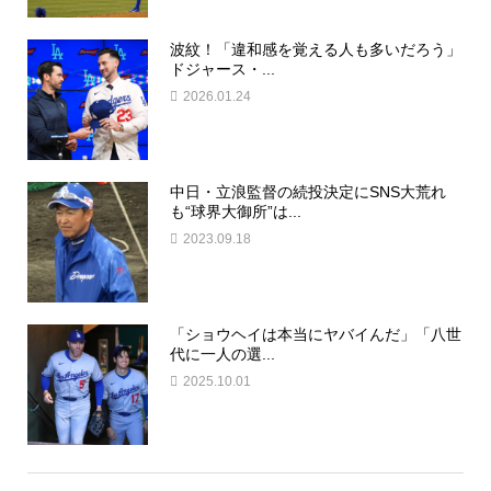
波紋！「違和感を覚える人も多いだろう」
ドジャース・...
2026.01.24
中日・立浪監督の続投決定にSNS大荒れ
も“球界大御所”は...
2023.09.18
「ショウヘイは本当にヤバイんだ」「八世
代に一人の選...
2025.10.01