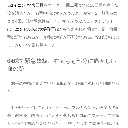
る
1イニング4奪三振
をマーク。4回二死までに10三振を奪う快
投を演じたが、右手中指のマメがつぶれ、被安打2、無失点の
まま4回64球で緊急降板した。マメがつぶれるアクシデント
は、
エンゼルス
の
大谷翔平
(27)も悩まされた“難敵”。超一流投
手の証でもあるが、今後の対処が不可欠である。なお試合はロ
ッテが6－4で逆転勝ちした。
64球で緊急降板。右太もも部分に痛々しい
血の跡
右手の中指に覚えていた違和感が、激痛に変わった瞬間だっ
た。
1点をリードして迎えた4回一死。フルカウントから楽天の5
番・銀次を、内角低目に大きく落ちる142kmのフォークで空振
り三振に仕留めた直後だった。 投げた反動で体を半回転させ