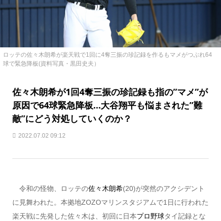
ロッテの佐々木朗希が楽天戦で1回に4奪三振の珍記録を作るもマメがつぶれ64
球で緊急降板(資料写真・黒田史夫）
佐々木朗希が1回4奪三振の珍記録も指の”マメ”が
原因で64球緊急降板…大谷翔平も悩まされた”難
敵”にどう対処していくのか？
2022.07.02 09:12
令和の怪物、ロッテの
佐々木朗希
(20)が突然のアクシデント
に見舞われた。本拠地ZOZOマリンスタジアムで1日に行われた
楽天戦に先発した佐々木は、初回に日本
プロ野球
タイ記録とな