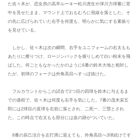
た佐々木が、恋女房の高卒ルーキー松川虎生や津川力球審に背
中を見せたまま、マウンド上でおもむろに視線を落とした。そ
の先に広げられていた右手を何度も、明らかに気にする素振り
を見せている。
しかし、佐々木は次の瞬間、右手をユニフォームの右太もも
あたりに擦りつけ、ロージンバックを握りしめて白い粉末を飛
ばした。何ごともなかったかのように6番の鈴木大地と相対し
たが、初球のフォークは外角高目へすっぽ抜けた。
フルカウントからこの試合で2つ目の四球を鈴木に与えるま
での過程で、佐々木は何度も右手を気にした。7番の茂木栄五
郎には2球目の直球を右前に落とされ、二死一、三塁とされ
た。この時点で右太もも部分には血の跡がついていた。
8番の辰己涼介を左打席に迎えても、外角高目へ3球続けてす