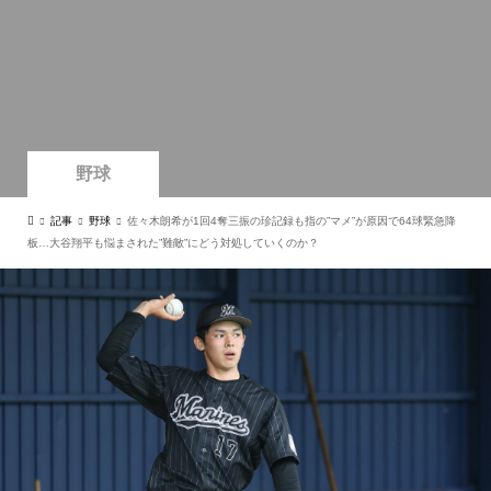
野球
記事
野球
佐々木朗希が1回4奪三振の珍記録も指の”マメ”が原因で64球緊急降
板…大谷翔平も悩まされた”難敵”にどう対処していくのか？