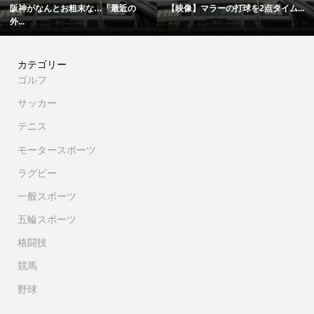
ム...
「僕は厳しい親父の承認を必要と...
追悼…「血に染まったタオル」2
カテゴリー
ゴルフ
サッカー
テニス
モータースポーツ
ラグビー
一般スポーツ
五輪スポーツ
格闘技
競馬
野球