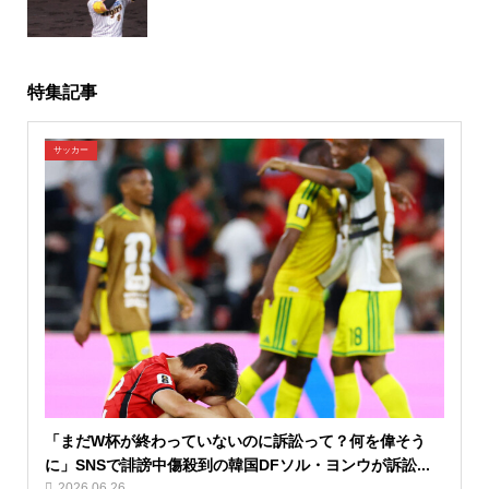
特集記事
サッカー
「まだW杯が終わっていないのに訴訟って？何を偉そう
に」SNSで誹謗中傷殺到の韓国DFソル・ヨンウが訴訟...
2026.06.26