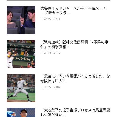
大谷翔平らドジャースが今日午後来日！
「12時間のフラ...
2025.03.13
【緊急連載】阪神の佐藤輝明「2軍降格事
件」の衝撃真相...
2023.09.16
「最後にそういう展開がくると感じた」な
ぜ阪神は巨人“...
2025.07.04
「大谷翔平の投手復帰プロセスは馬鹿馬鹿
しいほど遅い...