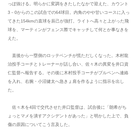
っぽ抜ける。明らかに変調をきたしたなかで迎えた、カウント
3－0からのこの試合での64球目。内角のやや甘いコースに入っ
てきた154kmの直球を辰己が強打。ライトへ高々と上がった飛
球を、マーティンがフェンス際でキャッチして何とか事なきを
えた。
直後から一塁側のロッテベンチが慌ただしくなった。木村龍
治投手コーチとトレーナーが話し合い、佐々木の異変を井口資
仁監督へ報告する。その後に木村投手コーチがブルペンへ連絡
を入れ、右腕・小沼健太へ急きょ肩を作るように指示を出し
た。
佐々木を4回で交代させた井口監督は、試合後に「朗希がち
ょっとマメを潰すアクシデントがあった」と明かした上で、負
傷の原因についてこう言及した。