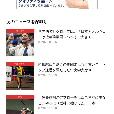
あのニュースを深堀り
世界的名将クロップ氏が「日本とノルウェ
サッカー
ーは近年強豪国レベルまで大きく...
2026.06.26
箱根駅伝予選会の集団走はもう古い？ ト
一般スポーツ
ップ通過を果たした中央学大が今...
2025.10.19
「佐藤輝明のアプローチは落合博満に重な
野球
る」やっぱり阪神は強かった…日本...
2025.10.18