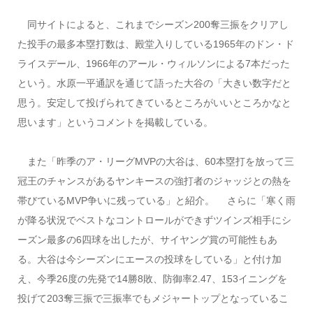
同サイトによると、これまでシーズン200奪三振をクリアし
た投手の最多本塁打数は、殿堂入りしている1965年のドン・ド
ライスデール、1966年のアール・ウィルソンによる7本だった
という。水原一平通訳を通じて語った大谷の「大きい数字だと
思う。安定して投げられてきているところがいいところかなと
思います」というコメントを掲載している。
また「昨季のア・リーグMVPの大谷は、60本塁打を放って三
冠王のチャンスがあるヤンキースの強打者のジャッジとの熱を
帯びているMVP争いに残っている」と紹介。 さらに「寒く雨
が降る状況でベストなコントロールができずツインズ相手にシ
ーズン最多の6四球を出したが、サイヤング賞の可能性もあ
る。大谷は今シーズンにエースの投球をしている」と付け加
え、今季26度の先発で14勝8敗、防御率2.47、153イニングを
投げて203奪三振で三振率でもメジャートップとなっているこ