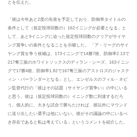
とを伝えた。
「彼は今年あと2度の先発を予定しており、防御率タイトルの
条件として（規定投球回数の）162イニングが必要となる」と
して、あと9イニングに迫った規定投球回数のクリアがサイヤ
ング賞争いの条件となることを示唆した。 「ア・リーグのサイ
ヤング賞を争う候補は、173イニングで14勝7敗、防御率2.13で
217奪三振のホワイトソックスのディラン・シーズ、163イニン
グで17勝4敗、防御率1.82で167奪三振のアストロズのジャステ
ィン・バーランダーとなる」とし、エンゼルスのフィル・ネビ
ン監督代行の「彼はその話題（サイヤング賞争い）の中にいる
と思う。彼は（規定投球回数の）イニング数に到達するだろ
う。個人的に、大きな試合で勝ちたければ、彼以外にマウンド
に送り出したい選手は他にいない。彼がその議論の中にいるべ
き存在であると私は考えている」というコメントを紹介した。