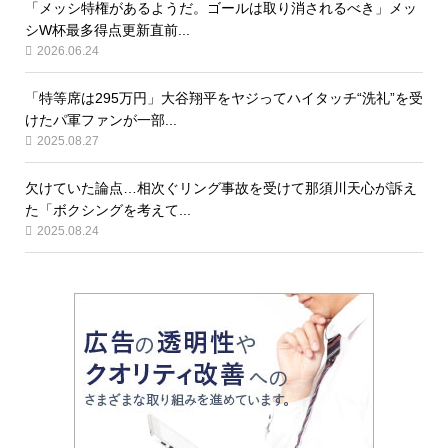
「メッシ特権があるようだ。ゴールは取り消されるべき」メッ
シW杯最多得点更新直前...
2026.06.24
「特等席は295万円」大谷翔平をヤジってハイタッチ“洗礼”を受
けたパ軍ファンが一部...
2025.08.27
欠けていた論点…相次ぐリング事故を受けて那須川天心が訴え
た「ボクシングを考えて...
2025.08.24