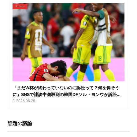
サッカー
「まだW杯が終わっていないのに訴訟って？何を偉そう
に」SNSで誹謗中傷殺到の韓国DFソル・ヨンウが訴訟...
2026.06.26
話題の議論