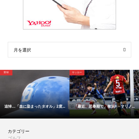
月を選択
サッカー
サッカー
2度...
「最近、思春期で」横浜F・マリノ...
【映像】これが横浜Ｆ・マリノ
カテゴリー
ゴルフ