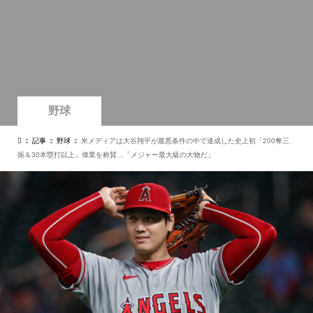
野球
記事
野球
米メディアは大谷翔平が最悪条件の中で達成した史上初「200奪三
振＆30本塁打以上」偉業を称賛…「メジャー最大級の大物だ」