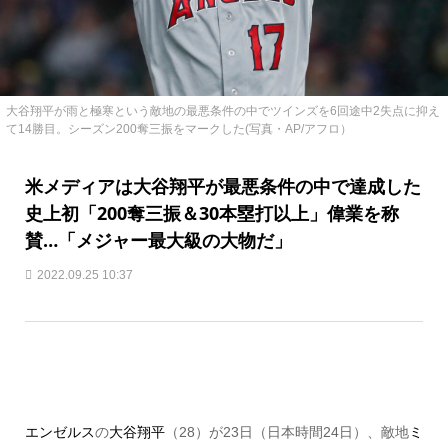
大谷翔平が雨と極寒という敵地の最悪条件の中でツインズを6回途中2失点に抑え
て14勝目。シーズン200奪三振をマークした(写真・AP/アフロ）
米メディアは大谷翔平が最悪条件の中で達成した
史上初「200奪三振＆30本塁打以上」偉業を称
賛…「メジャー最大級の大物だ」
2022.09.25 10:37
エンゼルス
の
大谷翔平
（28）が23日（日本時間24日）、敵地
ミ