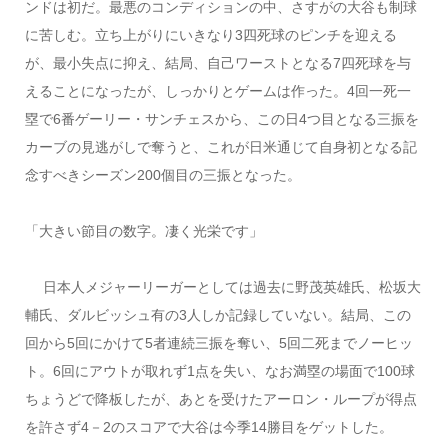
ンドは初だ。最悪のコンディションの中、さすがの大谷も制球
に苦しむ。立ち上がりにいきなり3四死球のピンチを迎える
が、最小失点に抑え、結局、自己ワーストとなる7四死球を与
えることになったが、しっかりとゲームは作った。4回一死一
塁で6番ゲーリー・サンチェスから、この日4つ目となる三振を
カーブの見逃がしで奪うと、これが日米通じて自身初となる記
念すべきシーズン200個目の三振となった。
「大きい節目の数字。凄く光栄です」
日本人メジャーリーガーとしては過去に野茂英雄氏、松坂大
輔氏、ダルビッシュ有の3人しか記録していない。結局、この
回から5回にかけて5者連続三振を奪い、5回二死までノーヒッ
ト。6回にアウトが取れず1点を失い、なお満塁の場面で100球
ちょうどで降板したが、あとを受けたアーロン・ループが得点
を許さず4－2のスコアで大谷は今季14勝目をゲットした。