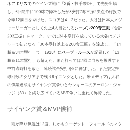
ネアポリス
でのツインズ戦に「3番・投手兼DH」で先発出場
し、6回途中に100球で降板したが3安打7奪三振2失点の好投で
今季12勝目を挙げた。スコアは4―2だった。大谷は日本人メジ
ャーリーガーとして史上4人目となる
シーズン200奪三振
（合計
203三振）をマーク。すでに34本塁打を放っている大谷はメジ
ャーで初となる「30本塁打以上＆200奪三振」を達成し、「14
勝＆34本塁打」で、1918年に
ベーブ・ルース
が記録した「13
勝＆11本塁打」も超えた。また打っては7回に自らを援護する
中前適時打を放ち、連続試合安打を9に伸ばした。また規定投
球回数のクリアまで残り9イニングとした。米メディアは大谷
の偉業達成をサイヤング賞争いとヤンキースのアーロン・ジャ
ッジ（30）と繰り広げているMVP争いに重ねて称賛した。
サイヤング賞＆MVP候補
雨が降り気温は12度。しかもターゲット・フィールドのマウ