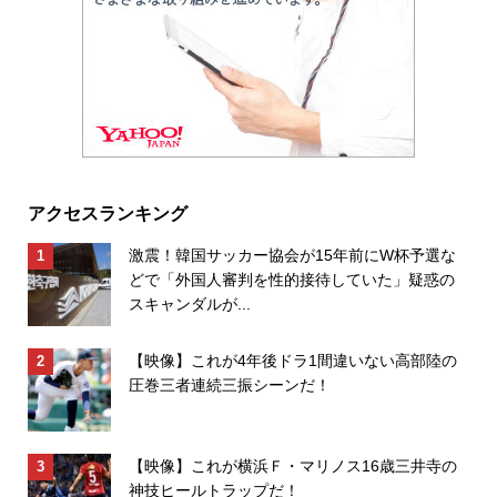
アクセスランキング
激震！韓国サッカー協会が15年前にW杯予選な
どで「外国人審判を性的接待していた」疑惑の
スキャンダルが...
【映像】これが4年後ドラ1間違いない高部陸の
圧巻三者連続三振シーンだ！
【映像】これが横浜Ｆ・マリノス16歳三井寺の
神技ヒールトラップだ！