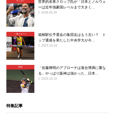
世界的名将クロップ氏が「日本とノルウェ
サッカー
ーは近年強豪国レベルまで大きく...
2026.06.26
箱根駅伝予選会の集団走はもう古い？ ト
一般スポーツ
ップ通過を果たした中央学大が今...
2025.10.19
「佐藤輝明のアプローチは落合博満に重な
野球
る」やっぱり阪神は強かった…日本...
2025.10.18
特集記事