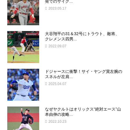
発でのサイク...
2023.05.17
大谷翔平の31＆32号にトラウト、敵将、
クレメンス四男...
2022.09.07
ドジャースに衝撃！サイ・ヤング賞左腕の
スネルが左肩...
2025.04.07
なぜヤクルトはオリックス“絶対エース”山
本由伸の攻略...
2022.10.23