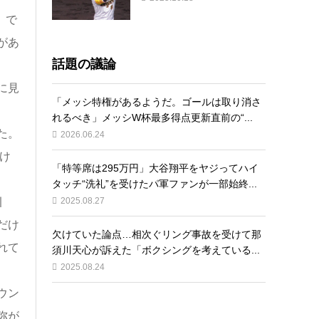
）で
があ
話題の議論
に見
「メッシ特権があるようだ。ゴールは取り消さ
れるべき」メッシW杯最多得点更新直前の“...
た。
2026.06.24
け
「特等席は295万円」大谷翔平をヤジってハイ
タッチ“洗礼”を受けたパ軍ファンが一部始終...
引
2025.08.27
だけ
欠けていた論点…相次ぐリング事故を受けて那
れて
須川天心が訴えた「ボクシングを考えている...
2025.08.24
ウン
弥が