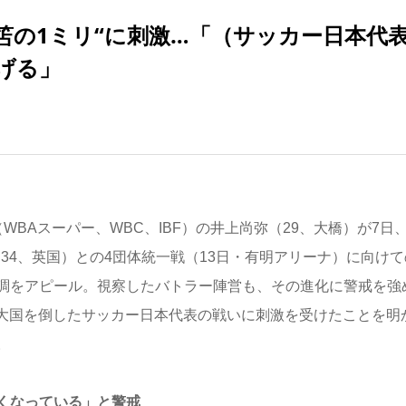
笘の1ミリ“に刺激…「（サッカー日本代
げる」
Aスーパー、WBC、IBF）の井上尚弥（29、大橋）が7日、
34、英国）との4団体統一戦（13日・有明アリーナ）に向けて
調をアピール。視察したバトラー陣営も、その進化に警戒を強
大国を倒したサッカー日本代表の戦いに刺激を受けたことを明
。
くなっている」と警戒