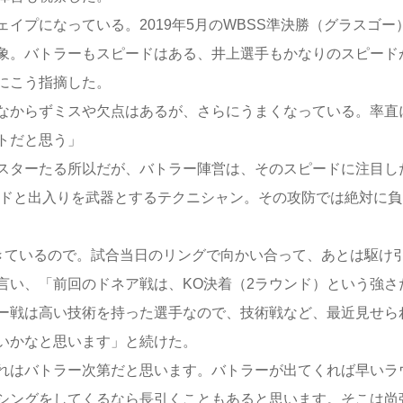
プになっている。2019年5月のWBSS準決勝（グラスゴー
象。バトラーもスピードはある、井上選手もかなりのスピード
にこう指摘した。
なからずミスや欠点はあるが、さらにうまくなっている。率直
トだと思う」
スターたる所以だが、バトラー陣営は、そのスピードに注目し
ピードと出入りを武器とするテクニシャン。その攻防では絶対に負
きているので。試合当日のリングで向かい合って、あとは駆け
言い、「前回のドネア戦は、KO決着（2ラウンド）という強さ
ー戦は高い技術を持った選手なので、技術戦など、最近見せら
いかなと思います」と続けた。
れはバトラー次第だと思います。バトラーが出てくれば早いラ
シングをしてくるなら長引くこともあると思います。そこは尚