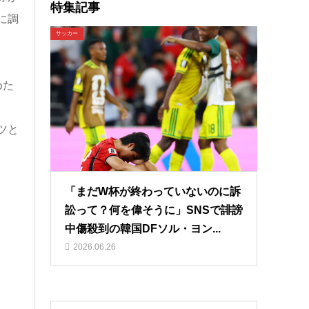
特集記事
に調
サッカー
めた
ツと
「まだW杯が終わっていないのに訴
訟って？何を偉そうに」SNSで誹謗
中傷殺到の韓国DFソル・ヨン...
2026.06.26