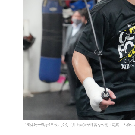
4団体統一戦を6日後に控えて井上尚弥が練習を公開（写真・大橋ジ