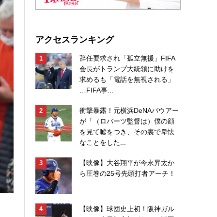
アクセスランキング
辞任要求され「孤立無援」FIFA
会長がトランプ大統領に助けを
求めるも「電話を無視される」
…FIFA事...
衝撃暴露！元横浜DeNAバウアー
が「（ロバーツ監督は）僕の顔
を見て嘘をつき、その裏で卑怯
なことをした...
【映像】大谷翔平が今永昇太か
ら圧巻の25号先頭打者アーチ！
【映像】球団史上初！阪神ガル