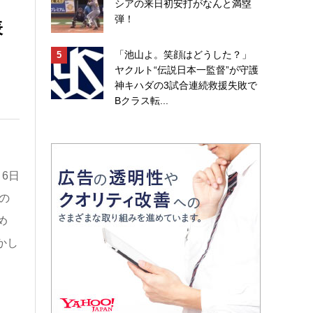
シアの来日初安打がなんと満塁
弾！
表
「池山よ。笑顔はどうした？」
ヤクルト“伝説日本一監督”が守護
神キハダの3試合連続救援失敗で
Bクラス転...
6日
の
め
かし