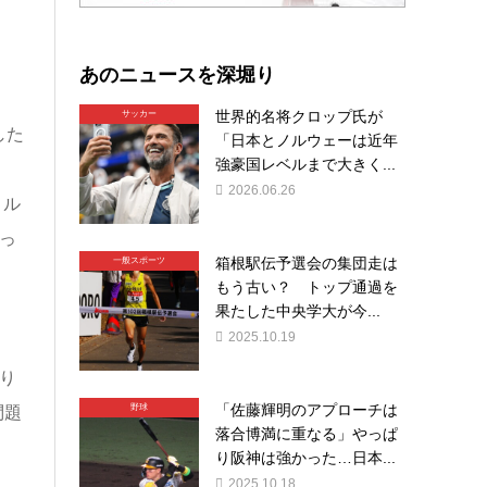
あのニュースを深堀り
世界的名将クロップ氏が
サッカー
した
「日本とノルウェーは近年
強豪国レベルまで大きく...
2026.06.26
トル
っ
箱根駅伝予選会の集団走は
一般スポーツ
もう古い？ トップ通過を
果たした中央学大が今...
2025.10.19
り
「佐藤輝明のアプローチは
野球
問題
落合博満に重なる」やっぱ
り阪神は強かった…日本...
2025.10.18