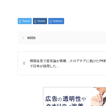
Tweet
Share
Hatena
格闘技
帰国会見で是非論が再燃…クロアチアに負けたPK
で日本が採用した...