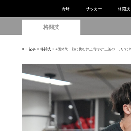
野球
サッカー
格闘技
格闘技
記事
格闘技
4団体統一戦に挑む井上尚弥が“三笘の1ミリ“