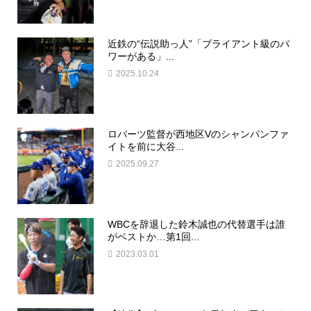
近鉄の“伝説助っ人”「ブライアント級のパ
ワーがある」...
2025.10.24
ロバーツ監督が西地区Vのシャンパンファ
イトを前に大谷...
2025.09.27
WBCを辞退した鈴木誠也の代替選手は誰
がベストか…第1回...
2023.03.01