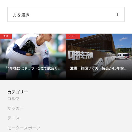
月を選択
野球
サッカー
「4年後にはドラフト1位で競合可...
激震！韓国サッカー協会が15年前...
カテゴリー
ゴルフ
サッカー
テニス
モータースポーツ