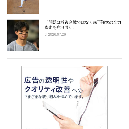
「問題は報復合戦ではなく森下翔太の全力
疾走を怠り“野...
2026.07.26