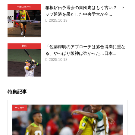
箱根駅伝予選会の集団走はもう古い？ ト
一般スポーツ
ップ通過を果たした中央学大が今...
2025.10.19
「佐藤輝明のアプローチは落合博満に重な
野球
る」やっぱり阪神は強かった…日本...
2025.10.18
特集記事
サッカー