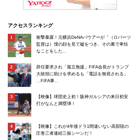
アクセスランキング
衝撃暴露！元横浜DeNAバウアーが「（ロバーツ
監督は）僕の顔を見て嘘をつき、その裏で卑怯
なことをした...
辞任要求され「孤立無援」FIFA会長がトランプ
大統領に助けを求めるも「電話を無視される」
…FIFA事...
【映像】球団史上初！阪神ガルシアの来日初安
打がなんと満塁弾！
【映像】これが4年後ドラ1間違いない高部陸の
圧巻三者連続三振シーンだ！