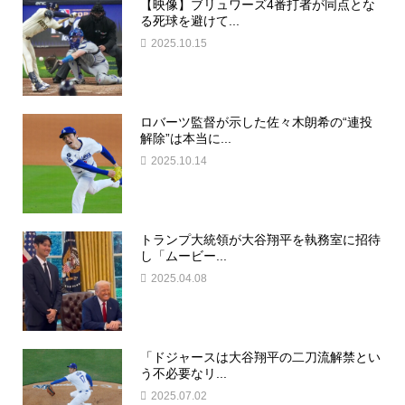
【映像】ブリュワーズ4番打者が同点とな
る死球を避けて...
2025.10.15
ロバーツ監督が示した佐々木朗希の“連投
解除”は本当に...
2025.10.14
トランプ大統領が大谷翔平を執務室に招待
し「ムービー...
2025.04.08
「ドジャースは大谷翔平の二刀流解禁とい
う不必要なリ...
2025.07.02