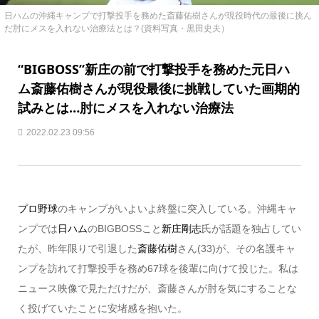
日ハムの沖縄キャンプで打撃投手を務めた斎藤佑樹さんが現役時代の最後に挑ん
だ肘にメスを入れない治療法とは？(資料写真・黒田史夫）
“BIGBOSS”新庄の前で打撃投手を務めた元日ハ
ム斎藤佑樹さんが現役最後に挑戦していた画期的
試みとは…肘にメスを入れない治療法
2022.02.23 09:56
プロ野球
のキャンプがいよいよ終盤に突入している。沖縄キャ
ンプでは
日ハム
のBIGBOSSこと
新庄剛志
氏が話題を独占してい
たが、昨年限りで引退した
斎藤佑樹
さん(33)が、その名護キャ
ンプを訪れて打撃投手を務め67球を後輩に向けて投じた。私は
ニュース映像で見ただけだが、斎藤さんが肘を気にすることな
く投げていたことに安堵感を抱いた。