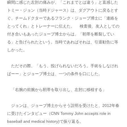
瞬間に感じた左肘の痛みが、「これまでとは違う」と直感した
トミー・ジョン（当時ドジャース）は、ダグアウトに戻るとす
ぐ、チームドクターであるフランク・ジョーブ博士に「連絡を
とってくれ」とトレーナーに伝えた。 検査後、友人としての
付き合いもあったジョーブ博士からは、「靭帯を断裂してい
る」と告げられたという。当時であればそれは、引退勧告に等
しかった。
ただその際、「もう、投げられないだろう。手術をしなけれ
ばーー」とジョーブ博士は、一つの条件を口にした。
「右腕の前腕から靭帯を取り出し、左肘に移植する」
ジョンは、ジョーブ博士からそう説明を受けたと、2012年春
に受けたインタビュー（CNN Tommy John accepts role in
baseball and medical history)で振り返る。