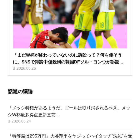
「まだW杯が終わっていないのに訴訟って？何を偉そう
に」SNSで誹謗中傷殺到の韓国DFソル・ヨンウが訴訟...
2026.06.26
話題の議論
「メッシ特権があるようだ。ゴールは取り消されるべき」メッ
シW杯最多得点更新直前...
2026.06.24
「特等席は295万円」大谷翔平をヤジってハイタッチ“洗礼”を受