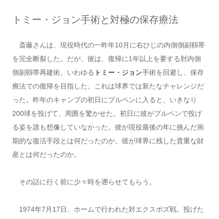
トミー・ジョン手術と対極の保存療法
斎藤さんは、現役時代の一昨年10月に右ひじの内側側副靱帯
を完全断裂した。だが、彼は、復帰に1年以上を要する肘内側
側副靱帯再建術、いわゆる
トミー・ジョン
手術を回避し、保存
療法での復帰を目指した。これは球界では新たなチャレンジだ
った。昨年のキャンプの初日にブルペンに入ると、いきなり
200球を投げて、周囲を驚かせた。初日に彼がブルペンで投げ
る姿を誰も想像していなかった。彼が現役最後の年に挑んだ画
期的な復活手段とは何だったのか。彼が球界に残した貴重な財
産とは何だったのか。
その話に行く前に少々時を遡らせてもらう。
1974年7月17日、ホームで行われた対エクスポズ戦。投げた