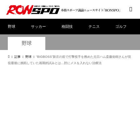
野球
サッカー
格闘技
テニス
ゴルフ
野球
記事
野球
“BIGBOSS”新庄の前で打撃投手を務めた元日ハム斎藤佑樹さんが現
役最後に挑戦していた画期的試みとは…肘にメスを入れない治療法