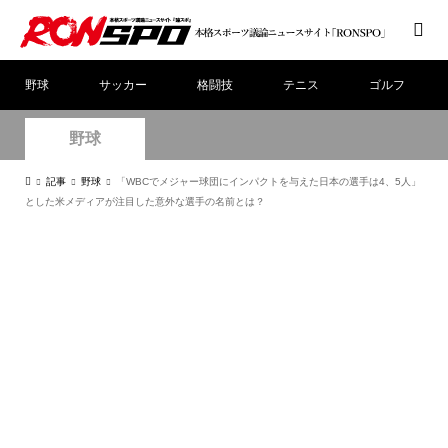
野球
サッカー
格闘技
テニス
ゴルフ
野球
記事
野球
「WBCでメジャー球団にインパクトを与えた日本の選手は4、5人」
とした米メディアが注目した意外な選手の名前とは？