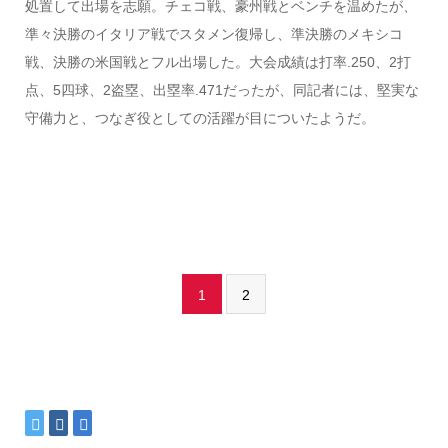
処置して出場を志願。チェコ戦、豪州戦とベンチを温めたが、
準々決勝のイタリア戦でスタメン復帰し、準決勝のメキシコ
戦、決勝の米国戦とフル出場した。大会成績は打率.250、2打
点、5四球、2盗塁、出塁率.471だったが、同記者には、堅実な
守備力と、つなぎ役としての活躍が目についたようだ。
1
2