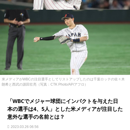
米メディアがWBCの注目選手としてリストアップしたのは千葉ロッテの佐々木
朗希と西武の源田壮亮（写真：CTK Photo/AP/アフロ）
「WBCでメジャー球団にインパクトを与えた日
本の選手は4、5人」とした米メディアが注目した
意外な選手の名前とは？
2023.03.26 06:56