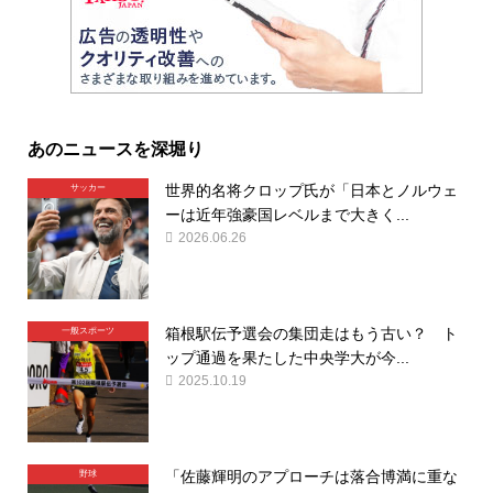
あのニュースを深堀り
世界的名将クロップ氏が「日本とノルウェ
サッカー
ーは近年強豪国レベルまで大きく...
2026.06.26
箱根駅伝予選会の集団走はもう古い？ ト
一般スポーツ
ップ通過を果たした中央学大が今...
2025.10.19
「佐藤輝明のアプローチは落合博満に重な
野球