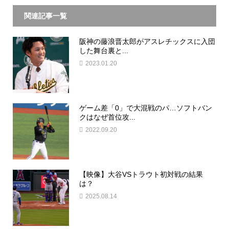
関連記事一覧
阪神の藤浪晋太郎がアスレチックスに入団
した舞台裏と...
2023.01.20
ゲーム差「0」で大混戦のパ…ソフトバン
クはなぜ首位攻...
2022.09.20
【映像】大谷VSトラウト初対戦の結果
は？
2025.08.14