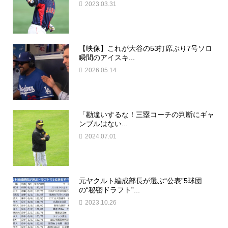
2023.03.31
【映像】これが大谷の53打席ぶり7号ソロ
瞬間のアイスキ...
2026.05.14
「勘違いするな！三塁コーチの判断にギャ
ンブルはない...
2024.07.01
元ヤクルト編成部長が選ぶ“公表”5球団
の“秘密ドラフト”...
2023.10.26