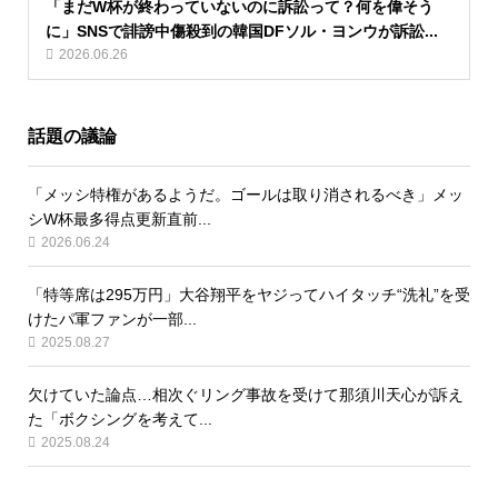
「まだW杯が終わっていないのに訴訟って？何を偉そう
に」SNSで誹謗中傷殺到の韓国DFソル・ヨンウが訴訟...
2026.06.26
話題の議論
「メッシ特権があるようだ。ゴールは取り消されるべき」メッ
シW杯最多得点更新直前...
2026.06.24
「特等席は295万円」大谷翔平をヤジってハイタッチ“洗礼”を受
けたパ軍ファンが一部...
2025.08.27
欠けていた論点…相次ぐリング事故を受けて那須川天心が訴え
た「ボクシングを考えて...
2025.08.24