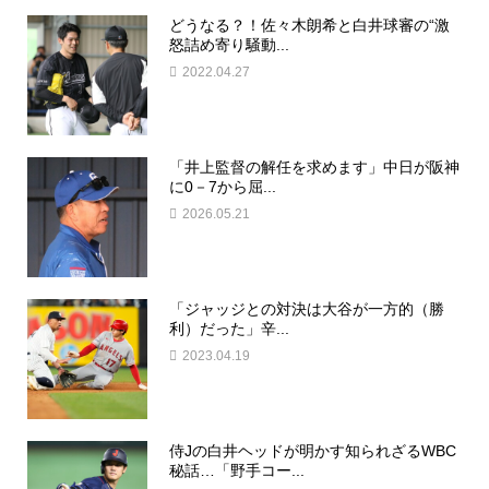
どうなる？！佐々木朗希と白井球審の“激
怒詰め寄り騒動...
2022.04.27
「井上監督の解任を求めます」中日が阪神
に0－7から屈...
2026.05.21
「ジャッジとの対決は大谷が一方的（勝
利）だった」辛...
2023.04.19
侍Jの白井ヘッドが明かす知られざるWBC
秘話…「野手コー...