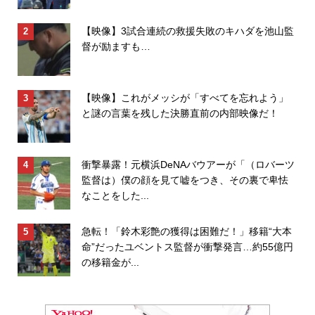
【映像】3試合連続の救援失敗のキハダを池山監
督が励ますも…
【映像】これがメッシが「すべてを忘れよう」
と謎の言葉を残した決勝直前の内部映像だ！
衝撃暴露！元横浜DeNAバウアーが「（ロバーツ
監督は）僕の顔を見て嘘をつき、その裏で卑怯
なことをした...
急転！「鈴木彩艶の獲得は困難だ！」移籍“大本
命”だったユベントス監督が衝撃発言…約55億円
の移籍金が...