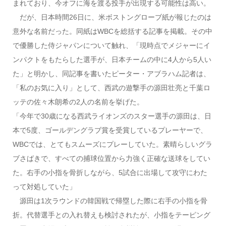
まれており、今オフに海を渡る投手が出現する可能性は高い。
だが、日本時間26日に、米ボストングローブ紙が報じたのは
意外な名前だった。同紙はWBCを総括する記事を掲載。その中
で優勝した侍ジャパンについて触れ、「現時点でメジャーにイ
ンパクトをもたらした選手が、日本チームの中に4人から5人い
た」と明かし、同記事を書いたピーター・アブラハム記者は、
「私のお気に入り」として、西武の遊撃手の源田壮亮と千葉ロ
ッテの佐々木朗希の2人の名前を挙げた。
「今年で30歳になる西武ライオンズのスター選手の源田は、日
本で5度、ゴールデングラブ賞を受賞しているプレーヤーで、
WBCでは、とてもスムーズにプレーしていた。素晴らしいグラ
ブさばきで、すべての捕球位置から力強く正確な送球をしてい
た。右手の小指を骨折しながら、5試合に出場して攻守にわた
って対処していた」
源田は1次ラウンドの韓国戦で帰塁した際に右手の小指を骨
折。代替選手との入れ替えも検討されたが、小指をテーピング