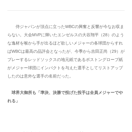
侍ジャパンが頂点に立ったWBCの興奮と反響が今なお収ま
らない。大会MVPに輝いたエンゼルスの大谷翔平（28）のよう
な逸材を喉から手が出るほど欲しいメジャーの各球団からすれ
ばWBCは最高の品評会となったが、今季から吉田正尚（29）が
プレーするレッドソックスの地元紙であるボストングローブ紙
がメジャー球団にインパクトを与えた選手としてリストアップ
したのは意外な選手の名前だった。
球界大御所も「準決、決勝で投げた投手は全員メジャーでや
れる」