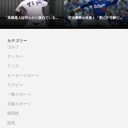
「48時間以内にサイン！」冨安健...
【映像】大谷翔平が今永昇太から...
カテゴリー
ゴルフ
サッカー
テニス
モータースポーツ
ラグビー
一般スポーツ
五輪スポーツ
格闘技
競馬