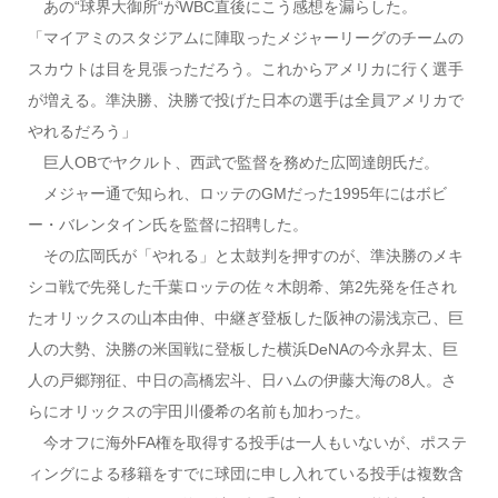
あの“球界大御所“がWBC直後にこう感想を漏らした。
「マイアミのスタジアムに陣取ったメジャーリーグのチームの
スカウトは目を見張っただろう。これからアメリカに行く選手
が増える。準決勝、決勝で投げた日本の選手は全員アメリカで
やれるだろう」
巨人OBでヤクルト、西武で監督を務めた広岡達朗氏だ。
メジャー通で知られ、ロッテのGMだった1995年にはボビ
ー・バレンタイン氏を監督に招聘した。
その広岡氏が「やれる」と太鼓判を押すのが、準決勝のメキ
シコ戦で先発した千葉ロッテの佐々木朗希、第2先発を任され
たオリックスの山本由伸、中継ぎ登板した阪神の湯浅京己、巨
人の大勢、決勝の米国戦に登板した横浜DeNAの今永昇太、巨
人の戸郷翔征、中日の高橋宏斗、日ハムの伊藤大海の8人。さ
らにオリックスの宇田川優希の名前も加わった。
今オフに海外FA権を取得する投手は一人もいないが、ポステ
ィングによる移籍をすでに球団に申し入れている投手は複数含