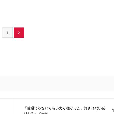
1
2
「普通じゃないくらい力が強かった。許されない反
則やろ」ドーピ...