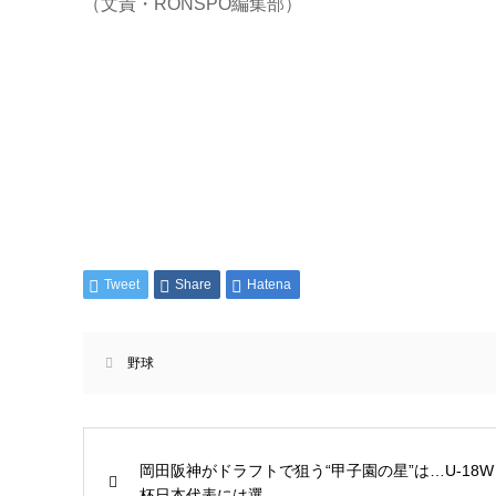
（文責・RONSPO編集部）
Tweet
Share
Hatena
野球
岡田阪神がドラフトで狙う“甲子園の星”は…U-18W
杯日本代表には選...