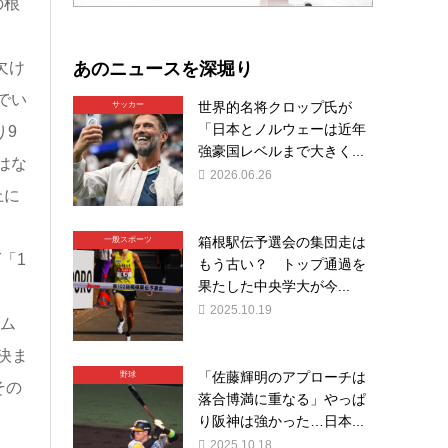
の根
あのニュースを深堀り
欠け
でい
世界的名将クロップ氏が
サッカー
「日本とノルウェーは近年
り9
強豪国レベルまで大きく...
はな
2026.06.26
上に
箱根駅伝予選会の集団走は
一般スポーツ
「1
もう古い？ トップ通過を
果たした中央学大が今...
2025.10.19
ム
決ま
「佐藤輝明のアプローチは
野球
その
落合博満に重なる」やっぱ
り阪神は強かった…日本...
2025.10.18