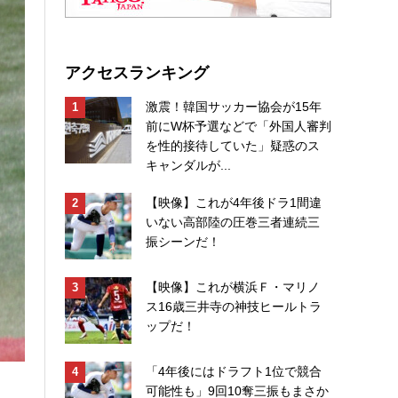
アクセスランキング
激震！韓国サッカー協会が15年
前にW杯予選などで「外国人審判
を性的接待していた」疑惑のス
キャンダルが...
【映像】これが4年後ドラ1間違
いない高部陸の圧巻三者連続三
振シーンだ！
【映像】これが横浜Ｆ・マリノ
ス16歳三井寺の神技ヒールトラ
ップだ！
「4年後にはドラフト1位で競合
可能性も」9回10奪三振もまさか