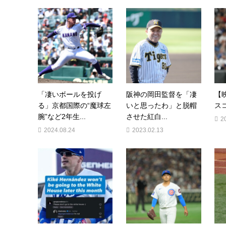
「凄いボールを投げ
阪神の岡田監督を「凄
【
る」京都国際の“魔球左
いと思ったわ」と脱帽
ス
腕”など2年生...
させた紅白...
2
2024.08.24
2023.02.13