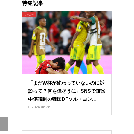
特集記事
サッカー
「まだW杯が終わっていないのに訴
訟って？何を偉そうに」SNSで誹謗
中傷殺到の韓国DFソル・ヨン...
2026.06.26