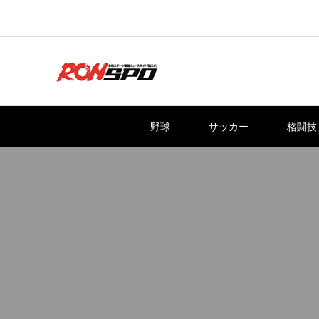
野球
サッカー
格闘技