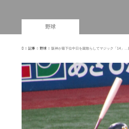
野球
記事
野球
阪神が最下位中日を蹴散らしてマジック「14」…