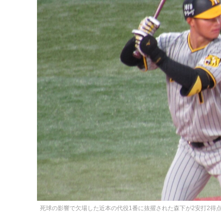
死球の影響で欠場した近本の代役1番に抜擢された森下が2安打2得