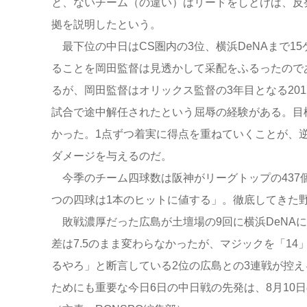
と、ないチーム（の違い）はリードをしとけば、反
拠を説明したという。
最下位の中日はCS圏内の3位、横浜DeNAまで1
ることを岡田監督は見透かして采配をふるったので
るが、岡田監督はオリックス監督の3年目となる20
試合で途中解任されたという屈辱の経験がある。目
かった。1点ずつ着実に得点を重ねていくことが、
ダメージを与えるのだ。
今季のチーム四球数は阪神がリーグトップの437個
つの四球は1本のヒットに値する」。徹底してきた
敗戦濃厚だった広島が土壇場の9回に横浜DeNA
差は7.5のまま変わらなかったが、マジックを「1
るやろ」と断言している2位の広島との3連戦が控
ためにも重要な今日6日の中日戦の先発は、8月10