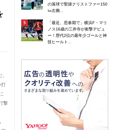
の落球で聖隷クリストファー150
㎞左腕...
を
「最近、思春期で」横浜F・マリ
ノス16歳の三井寺が衝撃デビュ
ー！歴代2位の最年少ゴールと神
技ヒールト...
だ。
い打
に
打撃
ム