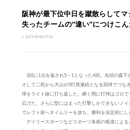
阪神が最下位中日を蹴散らしてマ
失ったチームの“違い”につけこ
2023.09.06 07:03
3回に1点を返され5－1となった4回。先頭の森
そして二死から大山が3打席連続となる四球でつな
球をライト線に打ち返した。瞬く間に打球はゴロで
広げた。さらに型にはまった打撃しかできないノイ
でレフト前へタイムリーを放ち、勝利を決定的にし
デイリースポーツなどスポーツ各紙の報道によると