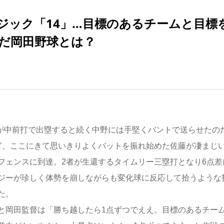
ジック「14」…目標のあるチームと目標
んだ岡田野球とは？
下が中前打で出塁すると続く中野には手堅くバントで送らせたの
ぎ、ここにきて思いきりよくバットを振れ始めた佐藤が凄まじ
フェンスに到達。2者が生還するタイムリー三塁打となり6点差
ジーが珍しく体勢を崩しながらも変化球に反応して拾うような
た。
岡田監督は「勝ち越したら1点ずつでええ。目標のあるチー