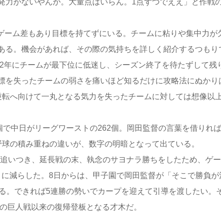
発力がないやんか。大量点はいらん。1点ずつでええ」と作戦
5ゲーム差もあり目標を持てずにいる。チームに粘りや集中力が
ある。機会があれば、その際の気持ちを詳しく紹介するつもり
12年にチームが最下位に低迷し、シーズン終了を待たずして残
標を失ったチームの弱さを痛いほど知るだけに攻略法にぬかり
逆転へ向けて一丸となる気力を失ったチームに対しては想像以
で中日がリーグワーストの262個。岡田監督の言葉を借りれば
野球の積み重ねの違いが、数字の明暗となって出ている。
に追いつき、延長戦の末、執念のサヨナラ勝ちをしたため、ゲー
4」に減らした。8日からは、甲子園で岡田監督が「そこで勝負が
える。できれば5連勝の勢いでカープを迎えて引導を渡したい。
日の巨人戦以来の復帰登板となる才木だ。