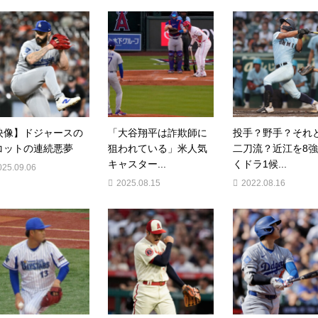
映像】ドジャースの
「大谷翔平は詐欺師に
投手？野手？それ
コットの連続悪夢
狙われている」米人気
二刀流？近江を8
キャスター...
くドラ1候...
025.09.06
2025.08.15
2022.08.16