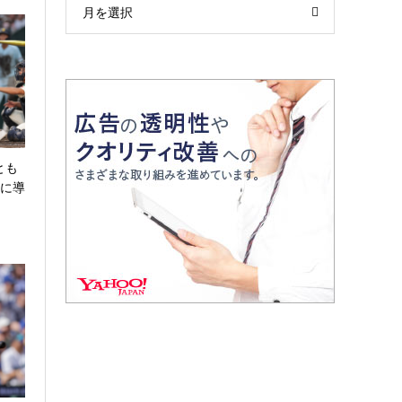
月を選択
とも
強に導