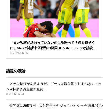
「まだW杯が終わっていないのに訴訟って？何を偉そう
に」SNSで誹謗中傷殺到の韓国DFソル・ヨンウが訴訟...
2026.06.26
話題の議論
「メッシ特権があるようだ。ゴールは取り消されるべき」メッ
シW杯最多得点更新直前...
2026.06.24
「特等席は295万円」大谷翔平をヤジってハイタッチ“洗礼”を受