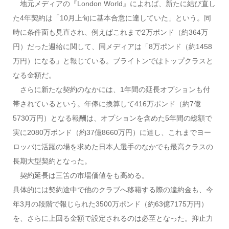
地元メディアの『London World』によれば、新たに結び直し
た4年契約は「10月上旬に基本合意に達していた」という。同
時に条件面も見直され、例えばこれまで2万ポンド（約364万
円）だった週給に関して、同メディアは「8万ポンド（約1458
万円）になる」と報じている。ブライトンではトップクラスと
なる金額だ。
さらに新たな契約のなかには、1年間の延長オプションも付
帯されているという。年俸に換算して416万ポンド（約7億
5730万円）となる報酬は、オプションを含めた5年間の総額で
実に2080万ポンド（約37億8660万円）に達し、これまでヨー
ロッパに活躍の場を求めた日本人選手のなかでも最高クラスの
長期大型契約となった。
契約延長は三笘の市場価値をも高める。
具体的には契約途中で他のクラブへ移籍する際の違約金も、今
年3月の段階で報じられた3500万ポンド（約63億7175万円）
を、さらに上回る金額で設定されるのは必至となった。抑止力