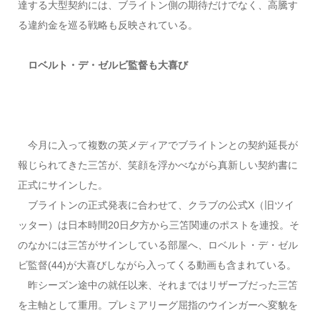
達する大型契約には、ブライトン側の期待だけでなく、高騰す
る違約金を巡る戦略も反映されている。
ロベルト・デ・ゼルビ監督も大喜び
今月に入って複数の英メディアでブライトンとの契約延長が
報じられてきた三笘が、笑顔を浮かべながら真新しい契約書に
正式にサインした。
ブライトンの正式発表に合わせて、クラブの公式X（旧ツイ
ッター）は日本時間20日夕方から三笘関連のポストを連投。そ
のなかには三笘がサインしている部屋へ、ロベルト・デ・ゼル
ビ監督(44)が大喜びしながら入ってくる動画も含まれている。
昨シーズン途中の就任以来、それまではリザーブだった三笘
を主軸として重用。プレミアリーグ屈指のウインガーへ変貌を