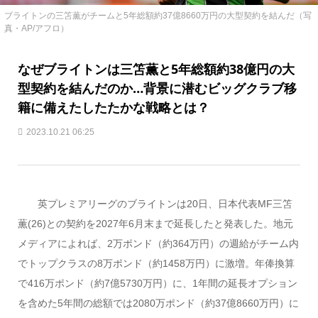
ブライトンの三笘薫がチームと5年総額約37億8660万円の大型契約を結んだ（写
真・AP/アフロ）
なぜブライトンは三笘薫と5年総額約38億円の大
型契約を結んだのか…背景に潜むビッグクラブ移
籍に備えたしたたかな戦略とは？
2023.10.21 06:25
英プレミアリーグのブライトンは20日、日本代表MF三笘
薫(26)との契約を2027年6月末まで延長したと発表した。地元
メディアによれば、2万ポンド（約364万円）の週給がチーム内
でトップクラスの8万ポンド（約1458万円）に激増。年俸換算
で416万ポンド（約7億5730万円）に、1年間の延長オプション
を含めた5年間の総額では2080万ポンド（約37億8660万円）に