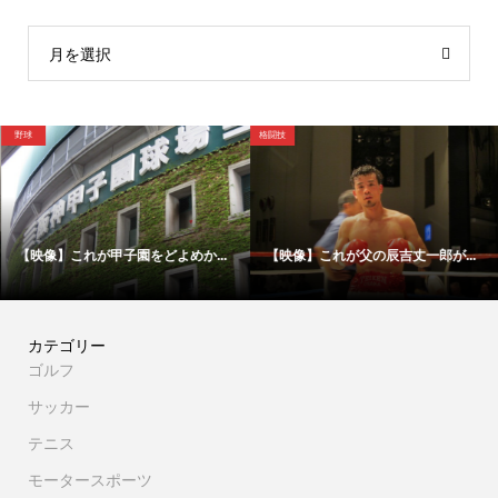
月を選択
野球
格闘技
【映像】これが甲子園をどよめか...
【映像】これが父の辰吉丈一郎が...
カテゴリー
ゴルフ
サッカー
テニス
モータースポーツ