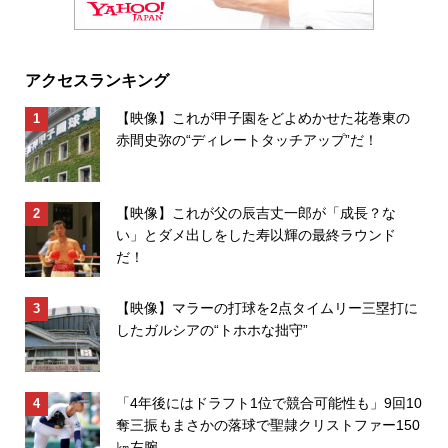
アクセスランキング
【映像】これが甲子園をどよめかせた花巻東の
赤間史弥の“ディレートタッチアップ”だ！
【映像】これが父の辰吉丈一郎が「成長？な
い」とダメ出しをした寿以輝の最終ラウンド
だ！
【映像】マラーの打球を2点タイムリー三塁打に
したガルシアの“トホホな拙守”
「4年後にはドラフト1位で競合可能性も」9回10
奪三振もまさかの落球で聖隷クリストファー150
㎞左腕...