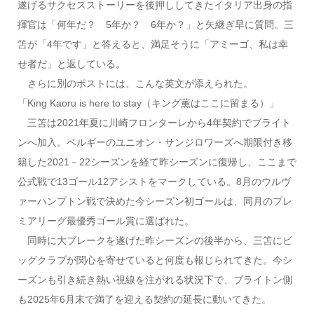
遂げるサクセスストーリーを後押ししてきたイタリア出身の指
揮官は「何年だ？ 5年か？ 6年か？」と矢継ぎ早に質問。三
笘が「4年です」と答えると、満足そうに「アミーゴ、私は幸
せ者だ」と返している。
さらに別のポストには、こんな英文が添えられた。
「King Kaoru is here to stay（キング薫はここに留まる）」
三笘は2021年夏に川崎フロンターレから4年契約でブライト
ンへ加入。ベルギーのユニオン・サンジロワーズへ期限付き移
籍した2021－22シーズンを経て昨シーズンに復帰し、ここまで
公式戦で13ゴール12アシストをマークしている。8月のウルヴ
ァーハンプトン戦で決めた今シーズン初ゴールは、同月のプレ
ミアリーグ最優秀ゴール賞に選ばれた。
同時に大ブレークを遂げた昨シーズンの後半から、三笘にビ
ッグクラブが関心を寄せていると何度も報じられてきた。今シ
ーズンも引き続き熱い視線を注がれる状況下で、ブライトン側
も2025年6月末で満了を迎える契約の延長に動いてきた。