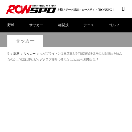
野球
サッカー
格闘技
テニス
ゴルフ
サッカー
記事
サッカー
なぜブライトンは三笘薫と5年総額約38億円の大型契約を結ん
だのか…背景に潜むビッグクラブ移籍に備えたしたたかな戦略とは？