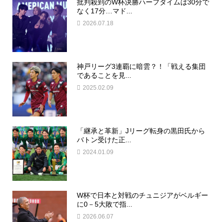
批判殺到のW杯決勝ハーフタイムは30分で
なく17分…マド...
2026.07.18
神戸リーグ3連覇に暗雲？！「戦える集団
であることを見...
2025.02.09
「継承と革新」Jリーグ転身の黒田氏から
バトン受けた正...
2024.01.09
W杯で日本と対戦のチュニジアがベルギー
に0－5大敗で指...
2026.06.07