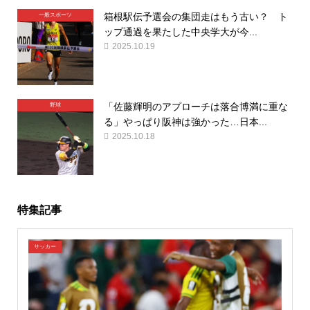
箱根駅伝予選会の集団走はもう古い？ ト
一般スポーツ
ップ通過を果たした中央学大が今...
2025.10.19
「佐藤輝明のアプローチは落合博満に重な
野球
る」やっぱり阪神は強かった…日本...
2025.10.18
特集記事
サッカー