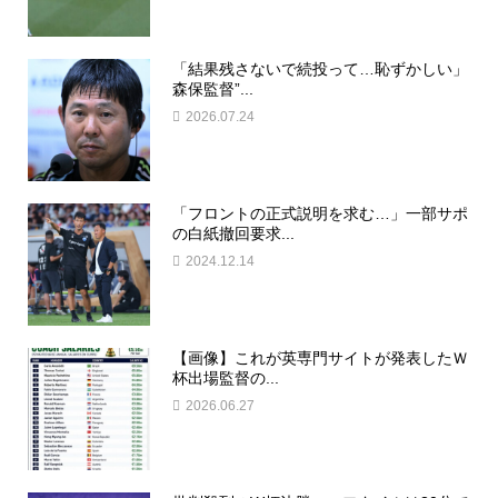
「結果残さないで続投って…恥ずかしい」
森保監督”...
2026.07.24
「フロントの正式説明を求む…」一部サポ
の白紙撤回要求...
2024.12.14
【画像】これが英専門サイトが発表したＷ
杯出場監督の...
2026.06.27