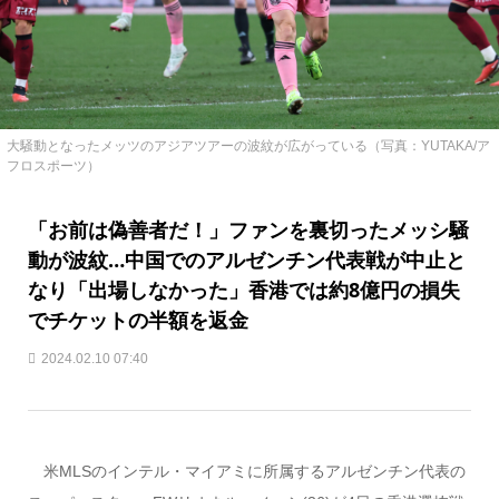
大騒動となったメッツのアジアツアーの波紋が広がっている（写真：YUTAKA/ア
フロスポーツ）
「お前は偽善者だ！」ファンを裏切ったメッシ騒
動が波紋…中国でのアルゼンチン代表戦が中止と
なり「出場しなかった」香港では約8億円の損失
でチケットの半額を返金
2024.02.10 07:40
米MLSのインテル・マイアミに所属するアルゼンチン代表の