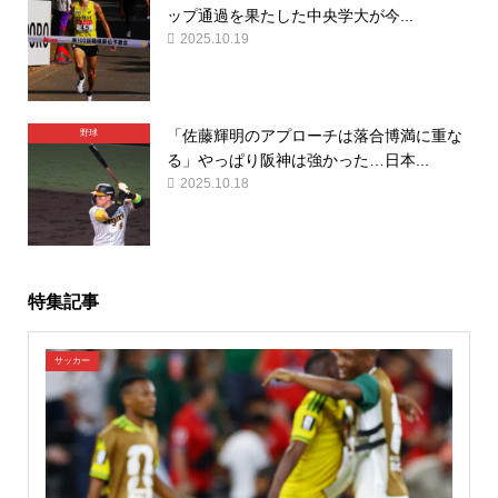
ップ通過を果たした中央学大が今...
2025.10.19
「佐藤輝明のアプローチは落合博満に重な
野球
る」やっぱり阪神は強かった…日本...
2025.10.18
特集記事
サッカー