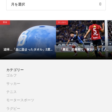
月を選択
球
サッカー
サ
追悼…「血に染まったタオル」2度...
「最近、思春期で」横浜F・マリノ...
カテゴリー
ゴルフ
サッカー
テニス
モータースポーツ
ラグビー