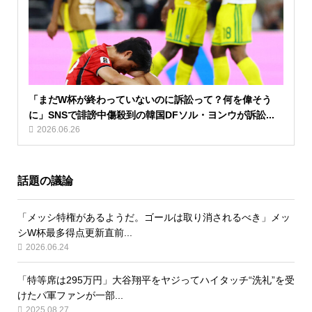
「まだW杯が終わっていないのに訴訟って？何を偉そう
に」SNSで誹謗中傷殺到の韓国DFソル・ヨンウが訴訟...
2026.06.26
話題の議論
「メッシ特権があるようだ。ゴールは取り消されるべき」メッ
シW杯最多得点更新直前...
2026.06.24
「特等席は295万円」大谷翔平をヤジってハイタッチ“洗礼”を受
けたパ軍ファンが一部...
2025.08.27