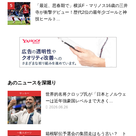
「最近、思春期で」横浜F・マリノス16歳の三井
寺が衝撃デビュー！歴代2位の最年少ゴールと神
技ヒールト...
あのニュースを深堀り
世界的名将クロップ氏が「日本とノルウェ
サッカー
ーは近年強豪国レベルまで大きく...
2026.06.26
箱根駅伝予選会の集団走はもう古い？ ト
一般スポーツ