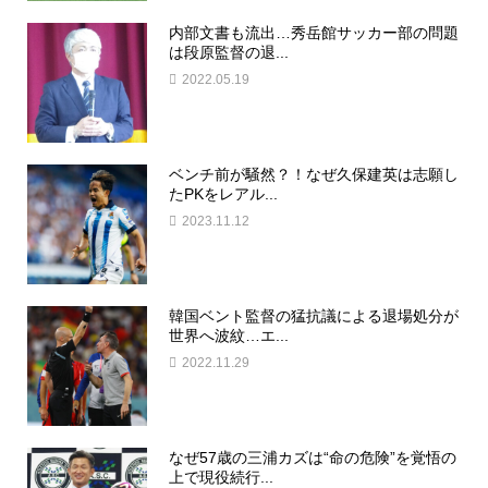
内部文書も流出…秀岳館サッカー部の問題
は段原監督の退...
2022.05.19
ベンチ前が騒然？！なぜ久保建英は志願し
たPKをレアル...
2023.11.12
韓国ベント監督の猛抗議による退場処分が
世界へ波紋…エ...
2022.11.29
なぜ57歳の三浦カズは“命の危険”を覚悟の
上で現役続行...