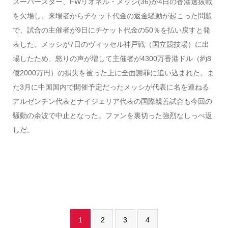
スーパースター、FWリオネル・メッシ(36)が4日の香港選抜戦
を欠場し、来場者からチケット代金の返金騒動が起こった問題
で、試合の主催者が9日にチケット代金の50％を払い戻すと発
表した。メッシが7日のヴィッセル神戸戦（国立競技場）に出
場したため、怒りの声が増して主催者が4300万香港ドル（約8
億2000万円）の損失を被った上に全面謝罪に追い込まれた。ま
た3月に中国国内で開催予定だったメッシが代表に名を連ねる
アルゼンチン代表とナイジェリア代表の国際親善試合も今回の
騒動の余波で中止となった。ファンを裏切った強烈なしっぺ返
しだ。
1
2
3
4