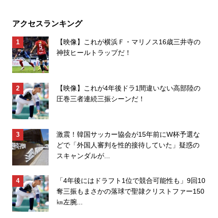
アクセスランキング
【映像】これが横浜Ｆ・マリノス16歳三井寺の
神技ヒールトラップだ！
【映像】これが4年後ドラ1間違いない高部陸の
圧巻三者連続三振シーンだ！
激震！韓国サッカー協会が15年前にW杯予選な
どで「外国人審判を性的接待していた」疑惑の
スキャンダルが...
「4年後にはドラフト1位で競合可能性も」9回10
奪三振もまさかの落球で聖隷クリストファー150
㎞左腕...