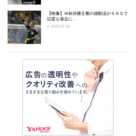
【映像】Ｗ杯決勝主審の感動涙がＳＮＳで
話題も過去に...
2026.07.18