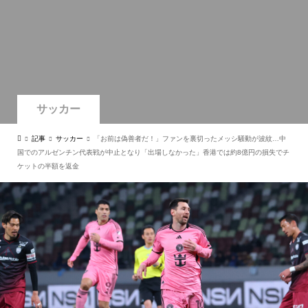
サッカー
記事
サッカー
「お前は偽善者だ！」ファンを裏切ったメッシ騒動が波紋…中
国でのアルゼンチン代表戦が中止となり「出場しなかった」香港では約8億円の損失でチ
ケットの半額を返金