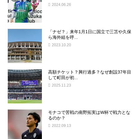
2024.06.26
「ナゼ？」来年1月1日に国立で三笘や久保
ら海外組を呼...
2023.10.20
高額チケット？興行過多？なぜ創設37年目
して町田が初...
2025.11.23
モナコで苦戦の南野拓実はW杯で戦力とな
るのか？
2022.09.13