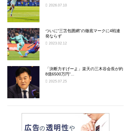
2026.07.10
ついに“三笘包囲網”の徹底マークに4戦連
発ならず
2023.02.12
「決断力すげーよ」楽天の三木谷会長が約
8億6500万円“...
2025.07.25