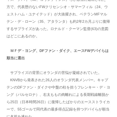
方で、代表歴のないFWクリセンシオ・サマーフィル（24、ウ
ェストハム・ユナイテッド）が大抜擢され、ベテランMFマル
テン・デ・ローン（35、アタランタ）も約2年2カ月ぶりに復帰
するサプライズがあった。ロナルド・クーマン監督(63)の意図
はどこにあるのか。
ＭＦデ・ヨング、DFファン・ダイク、エースFWデパイらは
順当に選出
サプライズの背景にオランダの苦悩が凝縮されていた。
KNVBから発表された26人のオランダ代表メンバー。キャプ
テンのDFファン・ダイクや中盤の柱を担うフレンキー・デ・ヨ
ング（バルセロナ）、右太ももの肉離れによる長期戦線離脱か
ら25日（日本時間26日）に復帰したばかりのエースストライカ
ーで、55ゴールで同代表の最多得点記録を持つデパイらが順当
に名前を連ねた。