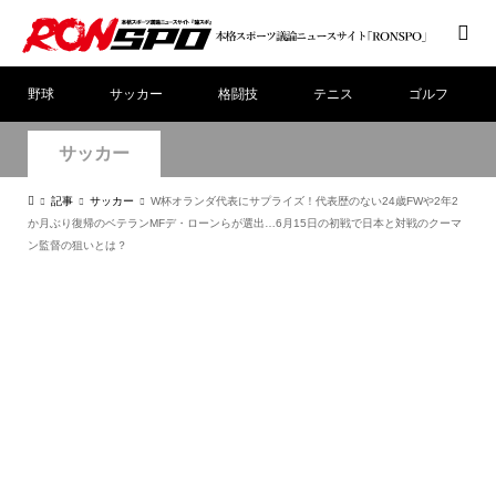
野球
サッカー
格闘技
テニス
ゴルフ
サッカー
記事
サッカー
W杯オランダ代表にサプライズ！代表歴のない24歳FWや2年2
か月ぶり復帰のベテランMFデ・ローンらが選出…6月15日の初戦で日本と対戦のクーマ
ン監督の狙いとは？