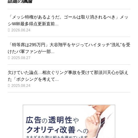
話題の議論
「メッシ特権があるようだ。ゴールは取り消されるべき」メッ
シW杯最多得点更新直前...
2026.06.24
「特等席は295万円」大谷翔平をヤジってハイタッチ“洗礼”を受
けたパ軍ファンが一部...
2025.08.27
欠けていた論点…相次ぐリング事故を受けて那須川天心が訴え
た「ボクシングを考えて...
2025.08.24