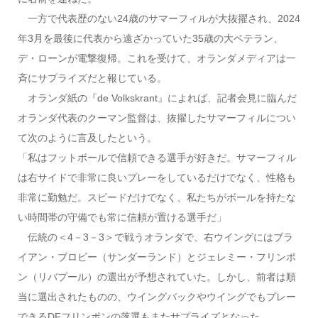
一方で代表歴のない24歳のサマーフィルが大抜擢され、2024
年3月を最後に代表から遠ざかっていた35歳の大ベテラン、
デ・ローンが電撃復帰。これを受けて、オランダメディアは一
斉にサプライズだと報じている。
オランダ紙の『de Volkskrant』によれば、記者会見に臨んだ
オランダ代表のクーマン監督は、抜擢したサマーフィルについ
て次のように言及したという。
「私はフットボールで信頼できる選手が好きだ。サマーフィル
は右サイドで非常に良いプレーをしているだけでなく、性格も
非常に勤勉だ。スピードだけでなく、私たちがボールを持たな
い時間帯の守備でも常に信頼が置ける選手だ」
伝統の＜4－3－3＞で戦うオランダで、右ウイングにはブラ
イアン・ブロビー（サンダーランド）とジェレミー・フリンポ
ン（リバプール）の選出が予想されていた。しかし、前者は順
当に選出されたものの、ウイングバックやウイングでもプレー
できるDFフリンポンの落選もまたサプライズとなった。