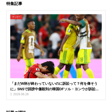
特集記事
サッカー
「まだW杯が終わっていないのに訴訟って？何を偉そう
に」SNSで誹謗中傷殺到の韓国DFソル・ヨンウが訴訟...
2026.06.26