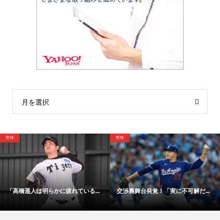
月を選択
サッカー
野球
舞台発覚！「実に不可解だ...
「48時間以内にサイン！」冨安健...
【映像