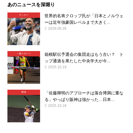
あのニュースを深堀り
世界的名将クロップ氏が「日本とノルウェ
サッカー
ーは近年強豪国レベルまで大きく...
2026.06.26
箱根駅伝予選会の集団走はもう古い？ ト
一般スポーツ
ップ通過を果たした中央学大が今...
2025.10.19
「佐藤輝明のアプローチは落合博満に重な
野球
る」やっぱり阪神は強かった…日本...
2025.10.18