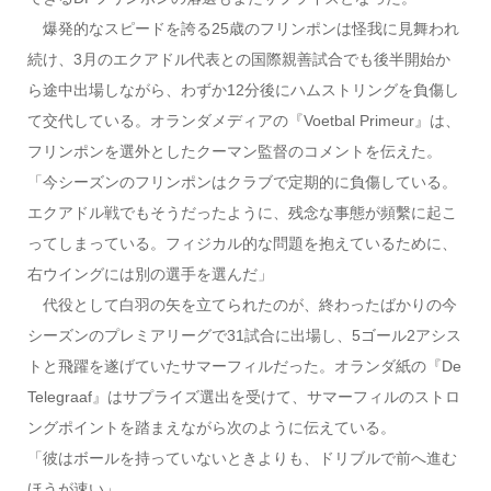
爆発的なスピードを誇る25歳のフリンポンは怪我に見舞われ
続け、3月のエクアドル代表との国際親善試合でも後半開始か
ら途中出場しながら、わずか12分後にハムストリングを負傷し
て交代している。オランダメディアの『Voetbal Primeur』は、
フリンポンを選外としたクーマン監督のコメントを伝えた。
「今シーズンのフリンポンはクラブで定期的に負傷している。
エクアドル戦でもそうだったように、残念な事態が頻繫に起こ
ってしまっている。フィジカル的な問題を抱えているために、
右ウイングには別の選手を選んだ」
代役として白羽の矢を立てられたのが、終わったばかりの今
シーズンのプレミアリーグで31試合に出場し、5ゴール2アシス
トと飛躍を遂げていたサマーフィルだった。オランダ紙の『De
Telegraaf』はサプライズ選出を受けて、サマーフィルのストロ
ングポイントを踏まえながら次のように伝えている。
「彼はボールを持っていないときよりも、ドリブルで前へ進む
ほうが速い」