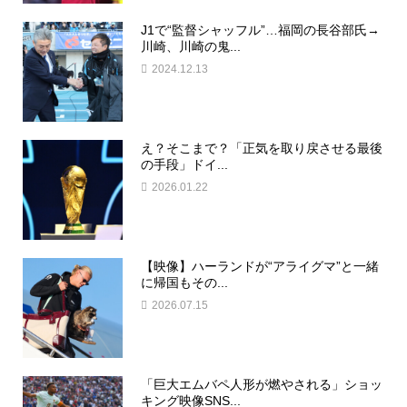
J1で“監督シャッフル”…福岡の長谷部氏→
川崎、川崎の鬼...
2024.12.13
え？そこまで？「正気を取り戻させる最後
の手段」ドイ...
2026.01.22
【映像】ハーランドが“アライグマ”と一緒
に帰国もその...
2026.07.15
「巨大エムバペ人形が燃やされる」ショッ
キング映像SNS...