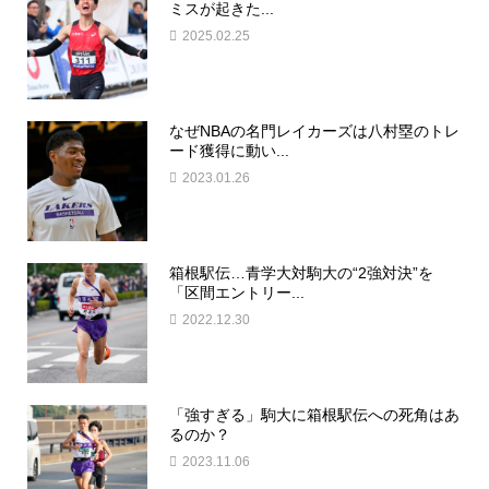
ミスが起きた...
2025.02.25
なぜNBAの名門レイカーズは八村塁のトレ
ード獲得に動い...
2023.01.26
箱根駅伝…青学大対駒大の“2強対決”を
「区間エントリー...
2022.12.30
「強すぎる」駒大に箱根駅伝への死角はあ
るのか？
2023.11.06