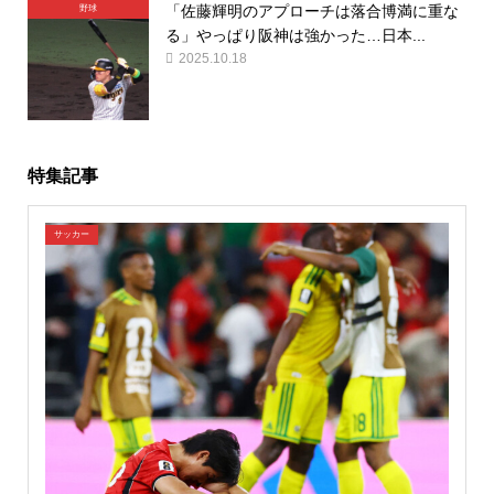
「佐藤輝明のアプローチは落合博満に重な
野球
る」やっぱり阪神は強かった…日本...
2025.10.18
特集記事
サッカー