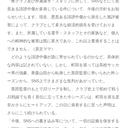
「弊クラブ及び所属選手・スタッフに対して、SNSなどにて悪
意ある誹謗中傷が多発している件について、今後の方針をお知
らせいたします。現在、悪意ある誹謗中傷から派生した風評被
害によって、クラブとして多大な経済的損失を受けておりま
す。また、所属している選手・スタッフとその家族など、個人
への精神的な被害は既に甚大であり、これ以上看過することは
できません」（原文ママ）
どのような誹謗中傷が誰に寄せられているのかなど、具体的
な内容は記されていない。しかし、町田を巡っては高校サッカ
ー界の強豪、青森山田から転身した黒田監督に率いられた昨シ
ーズンから、SNS上でさまざまな批判があがっていた。
黒田監督のもとでJ2リーグを制し、クラブ史上で初めて戦う
J1戦線でも長く首位に立ってきた今シーズンは、町田を巡る是
非がさらにヒートアップ。この日に発表するに至った声明は、
さらにこう続けられている。
「今後、SNSへの書き込み等について、一切の証拠を保全する