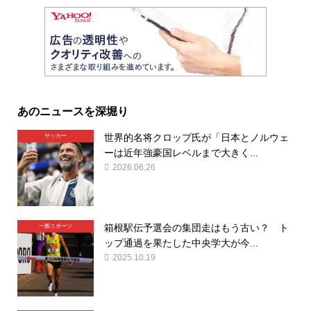
あのニュースを深堀り
世界的名将クロップ氏が「日本とノルウェ
サッカー
ーは近年強豪国レベルまで大きく...
2026.06.26
箱根駅伝予選会の集団走はもう古い？ ト
一般スポーツ
ップ通過を果たした中央学大が今...
2025.10.19