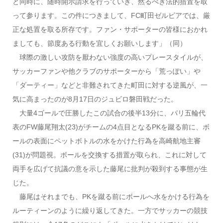
と同時に、随時開示請求を行っていき、然るべき法的措置を取
って参ります。この件につきまして、FC町田ゼルビアでは、厳
正な処置を取る所存です。ファン・サポーターの皆様におかれ
ましても、節度ある行動を宜しくお願いします」（同）
球際の激しい攻防を厭わない強度の高いプレースタイルが、
サッカーファンや他クラブのサポーターから「荒っぽい」や
「ダーティー」などと非難されてきた町田に対する逆風が、一
気に高まったのが8月17日のジュビロ磐田戦だった。
大量4ゴールで圧勝したこの試合の後半13分に、パリ五輪代
表のFW藤尾翔太(23)がチームの4点目となるPKを蹴る前に、ボ
ールの表面にペットボトルの水をかけた行為を高崎航地主審
(31)が問題視。ボールを交換する措置が取られ、これに対して
両手を広げて抗議の意を示した藤尾に批判が殺到する事態が生
じた。
藤尾はそれまでも、PKを蹴る前にボールへ水をかける行為を
ルーティーンのように繰り返してきた。一方でサッカーの競技