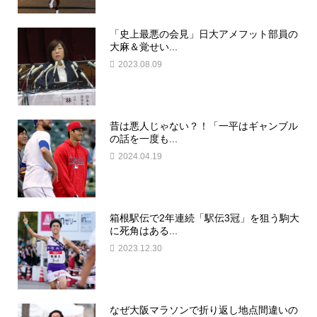
「史上最悪の会見」日大アメフット部員の
大麻＆覚せい...
2023.08.09
昔は悪人じゃない？！「一平はギャンブル
の話を一度も...
2024.04.19
箱根駅伝で2年連続「駅伝3冠」を狙う駒大
に死角はある...
2023.12.30
なぜ大阪マラソンで折り返し地点間違いの