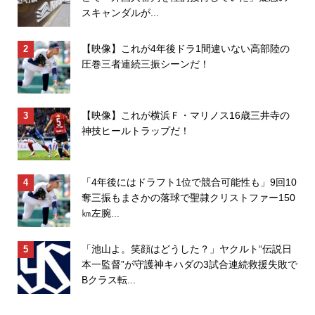
スキャンダルが...
【映像】これが4年後ドラ1間違いない高部陸の
圧巻三者連続三振シーンだ！
【映像】これが横浜Ｆ・マリノス16歳三井寺の
神技ヒールトラップだ！
「4年後にはドラフト1位で競合可能性も」9回10
奪三振もまさかの落球で聖隷クリストファー150
㎞左腕...
「池山よ。笑顔はどうした？」ヤクルト“伝説日
本一監督”が守護神キハダの3試合連続救援失敗で
Bクラス転...