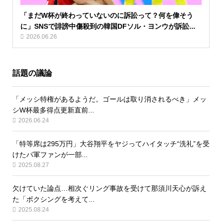
「まだW杯が終わっていないのに訴訟って？何を偉そう
に」SNSで誹謗中傷殺到の韓国DFソル・ヨンウが訴訟...
2026.06.26
話題の議論
「メッシ特権があるようだ。ゴールは取り消されるべき」メッ
シW杯最多得点更新直前...
2026.06.24
「特等席は295万円」大谷翔平をヤジってハイタッチ“洗礼”を受
けたパ軍ファンが一部...
2025.08.27
欠けていた論点…相次ぐリング事故を受けて那須川天心が訴え
た「ボクシングを考えて...
2025.08.24