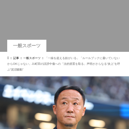
一般スポーツ
記事
一般スポーツ
「一線を超える奴がいる」「ルールブックに書いていない
からOKじゃない」J1町田の誹謗中傷への「法的措置を取る」声明がさらなる“炎上”を呼
ぶ“泥沼騒動”