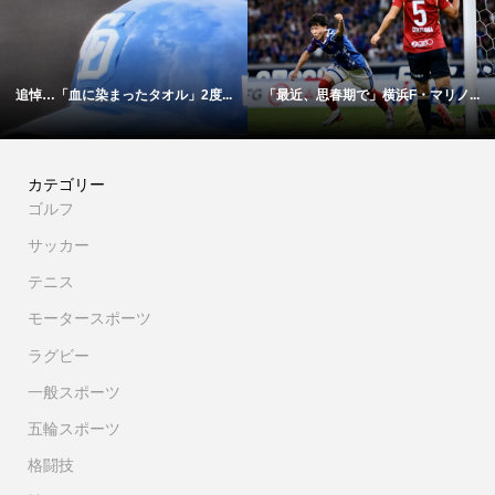
に染まったタオル」2度...
「最近、思春期で」横浜F・マリノ...
【映像】こ
カテゴリー
ゴルフ
サッカー
テニス
モータースポーツ
ラグビー
一般スポーツ
五輪スポーツ
格闘技