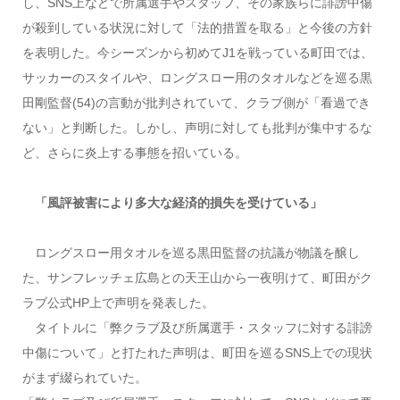
し、SNS上などで所属選手やスタッフ、その家族らに誹謗中傷
が殺到している状況に対して「法的措置を取る」と今後の方針
を表明した。今シーズンから初めてJ1を戦っている町田では、
サッカーのスタイルや、ロングスロー用のタオルなどを巡る黒
田剛監督(54)の言動が批判されていて、クラブ側が「看過でき
ない」と判断した。しかし、声明に対しても批判が集中するな
ど、さらに炎上する事態を招いている。
「風評被害により多大な経済的損失を受けている」
ロングスロー用タオルを巡る黒田監督の抗議が物議を醸し
た、サンフレッチェ広島との天王山から一夜明けて、町田がク
ラブ公式HP上で声明を発表した。
タイトルに「弊クラブ及び所属選手・スタッフに対する誹謗
中傷について」と打たれた声明は、町田を巡るSNS上での現状
がまず綴られていた。