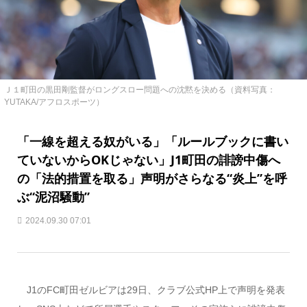
Ｊ１町田の黒田剛監督がロングスロー問題への沈黙を決める（資料写真：
YUTAKA/アフロスポーツ）
「一線を超える奴がいる」「ルールブックに書い
ていないからOKじゃない」J1町田の誹謗中傷へ
の「法的措置を取る」声明がさらなる“炎上”を呼
ぶ“泥沼騒動”
2024.09.30 07:01
J1のFC町田ゼルビアは29日、クラブ公式HP上で声明を発表