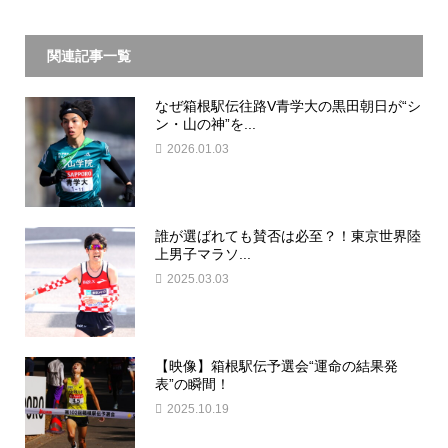
関連記事一覧
なぜ箱根駅伝往路V青学大の黒田朝日が“シ
ン・山の神”を...
2026.01.03
誰が選ばれても賛否は必至？！東京世界陸
上男子マラソ...
2025.03.03
【映像】箱根駅伝予選会“運命の結果発
表”の瞬間！
2025.10.19