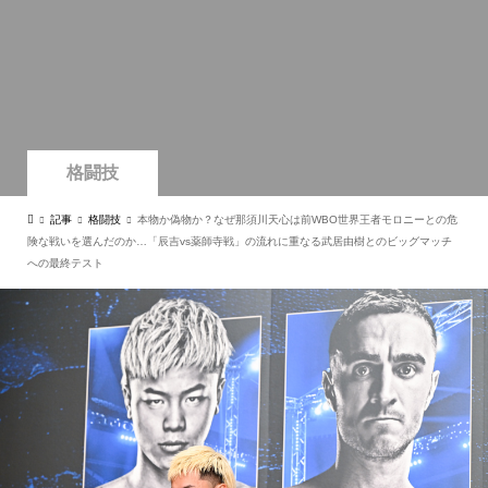
格闘技
記事
格闘技
本物か偽物か？なぜ那須川天心は前WBO世界王者モロニーとの危
険な戦いを選んだのか…「辰吉vs薬師寺戦」の流れに重なる武居由樹とのビッグマッチ
への最終テスト