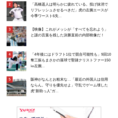
「高橋遥人は明らかに疲れている。投げ抹消で
リフレッシュさせるべきだ」虎の左腕エースが
今季ワースト6失...
【映像】これがメッシが「すべてを忘れよう」
と謎の言葉を残した決勝直前の内部映像だ！
「4年後にはドラフト1位で競合可能性も」9回10
奪三振もまさかの落球で聖隷クリストファー150
㎞左腕...
阪神がなんとお粗末な…「最近の外国人は信用
ならん。守りを優先せよ」守乱でゲーム壊した
虎“新助っ人”ガ...