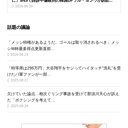
に」SNSで誹謗中傷殺到の韓国DFソル・ヨンウが訴訟...
2026.06.26
話題の議論
「メッシ特権があるようだ。ゴールは取り消されるべき」メッ
シW杯最多得点更新直前...
2026.06.24
「特等席は295万円」大谷翔平をヤジってハイタッチ“洗礼”を受
けたパ軍ファンが一部...
2025.08.27
欠けていた論点…相次ぐリング事故を受けて那須川天心が訴え
た「ボクシングを考えて...
2025.08.24