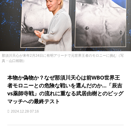
那須川天心が来年2月24日に有明アリーナで元世界王者のモロニーに挑む（写
真・山口裕朗）
本物か偽物か？なぜ那須川天心は前WBO世界王
者モロニーとの危険な戦いを選んだのか…「辰吉
vs薬師寺戦」の流れに重なる武居由樹とのビッグ
マッチへの最終テスト
2024.12.28 07:16