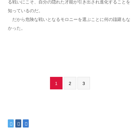
る戦いにこそ、自分の隠れた才能が引き出され進化することを
知っているのだ。
だから危険な戦いとなるモロニーを選ぶことに何の躊躇もな
かった。
1
2
3