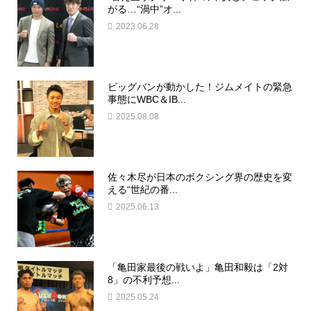
がる…“渦中”オ...
2023.06.28
ビッグバンが動かした！ジムメイトの緊急
事態にWBC＆IB...
2025.08.08
佐々木尽が日本のボクシング界の歴史を変
える“世紀の番...
2025.06.13
「亀田家最後の戦いよ」亀田和毅は「2対
8」の不利予想...
2025.05.24