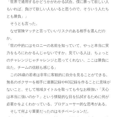
「世界で通用するかどうかがわかる試合。僕に勝って欲しい人
もいれば、負けて欲しい人もいると思うので、そういう人たち
とも勝負」」
そうとも言った。
なぜ冒険マッチと言っていいリスクのある相手を選んだの
か。
「世の中的にはモロニーの名前を知っていて、やっと本当に実
力をもろにわかるんじゃないですか。見ている人は、ちょっと
のチャレンジじゃチャレンジと思ってくれない。ここは勝負に
出た。チームの信頼も感じる」
この26歳の若者は非常に客観的に自分を見ることができる。
無名のボクサーを相手に連勝記録やKO記録を作ることに意味が
ないこと、そして地域タイトルを取っても今なお根強い「天心
は本当に強いのか？」という懐疑的な目を払拭するために何が
必要かをよくわかっている。プロデューサー的な思考がある。
そして何より重要だったのはモチベーションだ。