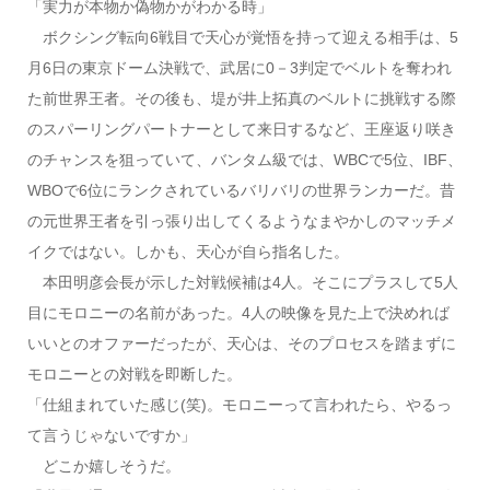
「実力が本物か偽物かがわかる時」
ボクシング転向6戦目で天心が覚悟を持って迎える相手は、5
月6日の東京ドーム決戦で、武居に0－3判定でベルトを奪われ
た前世界王者。その後も、堤が井上拓真のベルトに挑戦する際
のスパーリングパートナーとして来日するなど、王座返り咲き
のチャンスを狙っていて、バンタム級では、WBCで5位、IBF、
WBOで6位にランクされているバリバリの世界ランカーだ。昔
の元世界王者を引っ張り出してくるようなまやかしのマッチメ
イクではない。しかも、天心が自ら指名した。
本田明彦会長が示した対戦候補は4人。そこにプラスして5人
目にモロニーの名前があった。4人の映像を見た上で決めれば
いいとのオファーだったが、天心は、そのプロセスを踏まずに
モロニーとの対戦を即断した。
「仕組まれていた感じ(笑)。モロニーって言われたら、やるっ
て言うじゃないですか」
どこか嬉しそうだ。