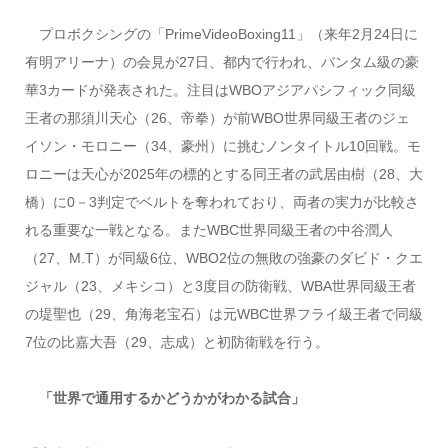
プロボクシングの「PrimeVideoBoxing11」（来年2月24日に
有明アリーナ）の会見が27日、都内で行われ、バンタム級の豪
華3カードが発表された。注目はWBOアジアパシフィック同級
王者の那須川天心（26、帝拳）が前WBO世界同級王者のジェ
イソン・モロニー（34、豪州）に挑むノンタイトル10回戦。モ
ロニーは天心が2025年の標的とする同王者の武居由樹（28、大
橋）に0－3判定でベルトを奪われており、両者の実力が比較さ
れる重要な一戦となる。またWBC世界同級王者の中谷潤人
（27、M.T）が同級6位、WBO2位の無敗の強豪のダビド・クエ
ジャル（23、メキシコ）と3度目の防衛戦、WBA世界同級王者
の堤聖也（29、角海老宝石）は元WBC世界フライ級王者で同級
7位の比嘉大吾（29、志成）と初防衛戦を行う。
「世界で通用するかどうかがわかる試合」