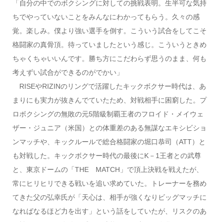
「自分の中でのボクシングに対しての挑戦表明。生半可な気持
ちでやっていないことをみんなにわかってもらう。久々の感
覚。楽しみ。僕より強い選手を倒す。こういう試合をしてこそ
格闘家の真骨頂。待っていましたという感じ。こういうときめ
ちゃくちゃいいんです。勝ち方にこだわらず思うのまま、何も
考えずい試合ができるのがでかい」
RISEやRIZINのリングで活躍したキックボクサー時代は、あ
まりにも実力が抜きんでていたため、対戦相手に困窮した。プ
ロボクシングの無敗の元5階級制覇王者のフロイド・メイウェ
ザー・ジュニア（米国）との体重差のある無謀なエキシビショ
ンマッチや、キックルールで総合格闘家の堀口恭司（ATT）と
も対戦した。キックボクサー時代の最後にK－1王者との武尊
と、東京ドームの「THE MATCH」で頂上決戦を戦えたが、
常にヒリヒリできる戦いを追い求めていた。トレーナーを務め
てきた父の弘幸氏が「天心は、相手が強くなりビッグマッチに
なればなるほど力を出す」という話をしていたが、リスクのあ