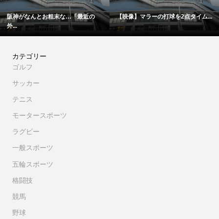
タイム...
「僕は厳しい親父の承認を必要と...
追悼…「血に染まったタオル
カテゴリー
ゴルフ
サッカー
テニス
モータースポーツ
ラグビー
一般スポーツ
五輪スポーツ
格闘技
競馬
野球