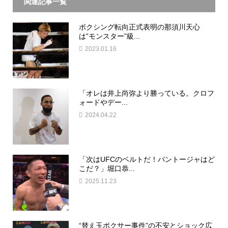
関連記事一覧
ボクシング転向正式表明の那須川天心
は”モンスター”級...
2023.01.16
「オレは井上尚弥より勝っている。クロフ
ォードやデー...
2024.04.22
「次はUFCのベルトだ！パントージャはど
こだ？」堀口恭...
2025.11.23
“替え玉ボクサー事件”の不安とショック広