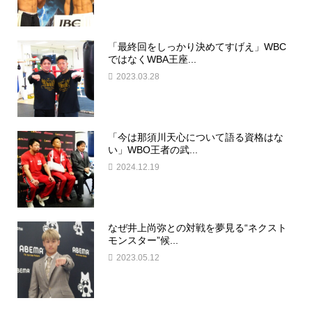
「最終回をしっかり決めてすげえ」WBC
ではなくWBA王座...
2023.03.28
「今は那須川天心について語る資格はな
い」WBO王者の武...
2024.12.19
なぜ井上尚弥との対戦を夢見る“ネクスト
モンスター”候...
2023.05.12