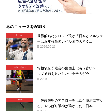
あのニュースを深堀り
世界的名将クロップ氏が「日本とノルウェ
サッカー
ーは近年強豪国レベルまで大きく...
2026.06.26
箱根駅伝予選会の集団走はもう古い？ ト
一般スポーツ
ップ通過を果たした中央学大が今...
2025.10.19
「佐藤輝明のアプローチは落合博満に重な
野球
る」やっぱり阪神は強かった…日本...