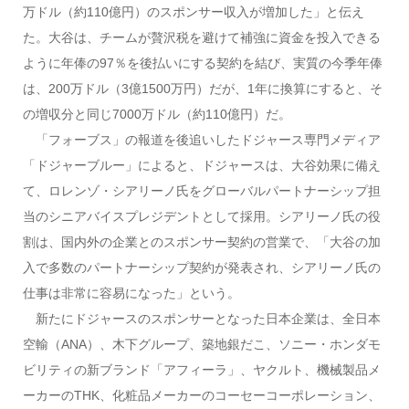
万ドル（約110億円）のスポンサー収入が増加した」と伝え
た。大谷は、チームが贅沢税を避けて補強に資金を投入できる
ように年俸の97％を後払いにする契約を結び、実質の今季年俸
は、200万ドル（3億1500万円）だが、1年に換算にすると、そ
の増収分と同じ7000万ドル（約110億円）だ。
「フォーブス」の報道を後追いしたドジャース専門メディア
「ドジャーブルー」によると、ドジャースは、大谷効果に備え
て、ロレンゾ・シアリーノ氏をグローバルパートナーシップ担
当のシニアバイスプレジデントとして採用。シアリーノ氏の役
割は、国内外の企業とのスポンサー契約の営業で、「大谷の加
入で多数のパートナーシップ契約が発表され、シアリーノ氏の
仕事は非常に容易になった」という。
新たにドジャースのスポンサーとなった日本企業は、全日本
空輸（ANA）、木下グループ、築地銀だこ、ソニー・ホンダモ
ビリティの新ブランド「アフィーラ」、ヤクルト、機械製品メ
ーカーのTHK、化粧品メーカーのコーセーコーポレーション、