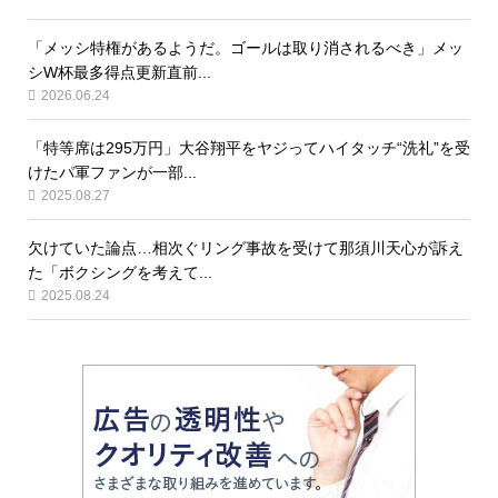
「メッシ特権があるようだ。ゴールは取り消されるべき」メッ
シW杯最多得点更新直前...
2026.06.24
「特等席は295万円」大谷翔平をヤジってハイタッチ“洗礼”を受
けたパ軍ファンが一部...
2025.08.27
欠けていた論点…相次ぐリング事故を受けて那須川天心が訴え
た「ボクシングを考えて...
2025.08.24