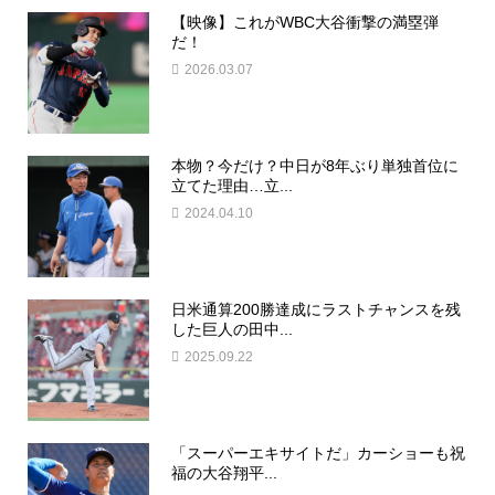
【映像】これがWBC大谷衝撃の満塁弾
だ！
2026.03.07
本物？今だけ？中日が8年ぶり単独首位に
立てた理由…立...
2024.04.10
日米通算200勝達成にラストチャンスを残
した巨人の田中...
2025.09.22
「スーパーエキサイトだ」カーショーも祝
福の大谷翔平...