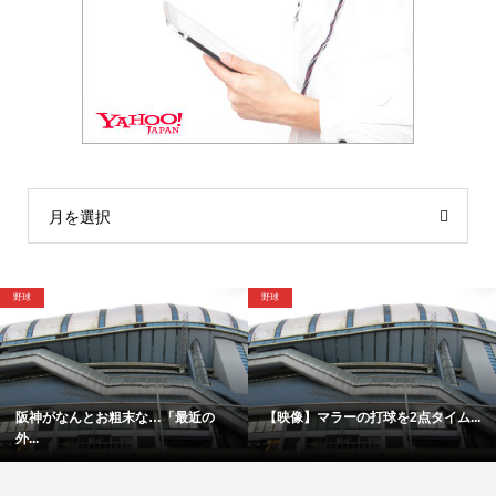
月を選択
野球
野球
阪神がなんとお粗末な…「最近の
【映像】マラーの打球を2点タイム...
外...