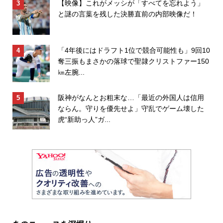
【映像】これがメッシが「すべてを忘れよう」
と謎の言葉を残した決勝直前の内部映像だ！
「4年後にはドラフト1位で競合可能性も」9回10
奪三振もまさかの落球で聖隷クリストファー150
㎞左腕...
阪神がなんとお粗末な…「最近の外国人は信用
ならん。守りを優先せよ」守乱でゲーム壊した
虎“新助っ人”ガ...