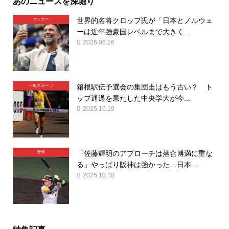
あのニュースを深堀り
世界的名将クロップ氏が「日本とノルウェ
サッカー
ーは近年強豪国レベルまで大きく...
2026.06.26
箱根駅伝予選会の集団走はもう古い？ ト
一般スポーツ
ップ通過を果たした中央学大が今...
2025.10.19
「佐藤輝明のアプローチは落合博満に重な
野球
る」やっぱり阪神は強かった…日本...
2025.10.18