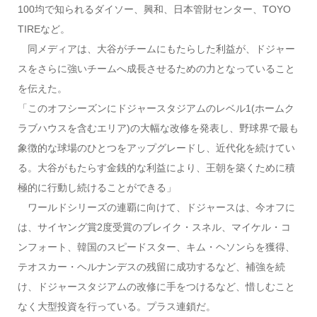
100均で知られるダイソー、興和、日本管財センター、TOYO
TIREなど。
同メディアは、大谷がチームにもたらした利益が、ドジャー
スをさらに強いチームへ成長させるための力となっていること
を伝えた。
「このオフシーズンにドジャースタジアムのレベル1(ホームク
ラブハウスを含むエリア)の大幅な改修を発表し、野球界で最も
象徴的な球場のひとつをアップグレードし、近代化を続けてい
る。大谷がもたらす金銭的な利益により、王朝を築くために積
極的に行動し続けることができる」
ワールドシリーズの連覇に向けて、ドジャースは、今オフに
は、サイヤング賞2度受賞のブレイク・スネル、マイケル・コ
ンフォート、韓国のスピードスター、キム・ヘソンらを獲得、
テオスカー・ヘルナンデスの残留に成功するなど、補強を続
け、ドジャースタジアムの改修に手をつけるなど、惜しむこと
なく大型投資を行っている。プラス連鎖だ。