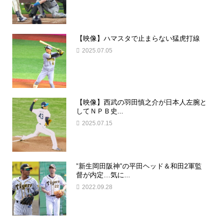
【映像】ハマスタで止まらない猛虎打線
2025.07.05
【映像】西武の羽田慎之介が日本人左腕と
してＮＰＢ史...
2025.07.15
”新生岡田阪神”の平田ヘッド＆和田2軍監
督が内定…気に...
2022.09.28