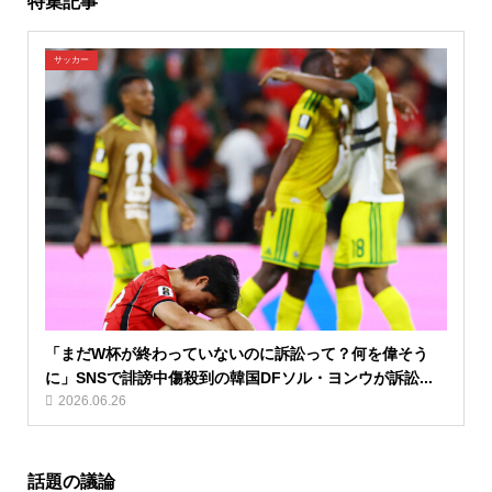
特集記事
サッカー
「まだW杯が終わっていないのに訴訟って？何を偉そう
に」SNSで誹謗中傷殺到の韓国DFソル・ヨンウが訴訟...
2026.06.26
話題の議論