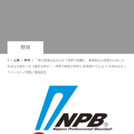
野球
記事
野球
「罪の意識はあるのか？球界の危機だ。再発防止の啓発のためにも
氏名は公表すべきで厳罰を科せ！」球界大御所がNPBと各球団が“だんまり”を決めるオン
ラインカジノ問題に緊急提言