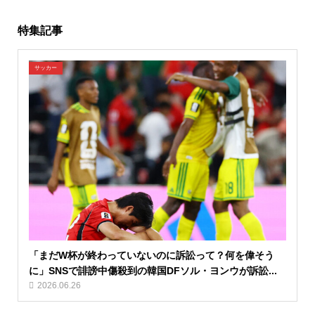
特集記事
サッカー
「まだW杯が終わっていないのに訴訟って？何を偉そう
に」SNSで誹謗中傷殺到の韓国DFソル・ヨンウが訴訟...
2026.06.26