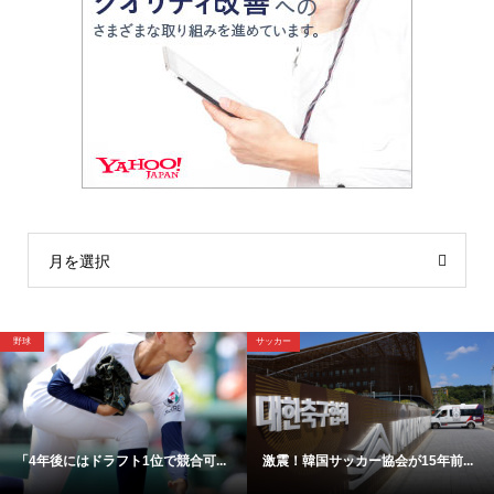
月を選択
サッカー
野球
可...
激震！韓国サッカー協会が15年前...
【映像】これが4年後ドラ1間違