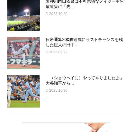
阪神の岡田監督は不可思議なノイジー申告
敬遠策に「先...
2023.10.20
日米通算200勝達成にラストチャンスを残
した巨人の田中...
2025.09.22
「（ショウヘイに）やってやりましたよ」
大谷翔平から...
2025.10.30