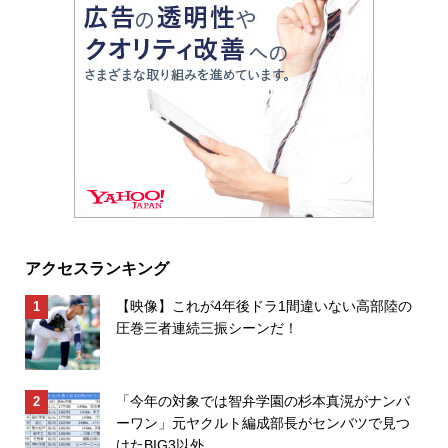
アクセスランキング
【映像】これが4年後ドラ1間違いない高部陸の
圧巻三者連続三振シーンだ！
「今年の対象では智弁学園の杉本真滉がナンバ
ーワン」元ヤクルト編成部長がセンバツで見つ
けたBIG3以外...