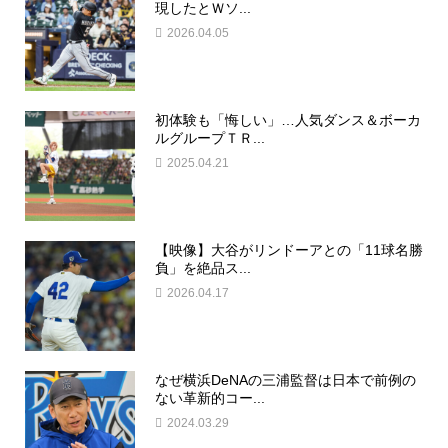
現したとＷソ...
2026.04.05
初体験も「悔しい」…人気ダンス＆ボーカ
ルグループＴＲ...
2025.04.21
【映像】大谷がリンドーアとの「11球名勝
負」を絶品ス...
2026.04.17
なぜ横浜DeNAの三浦監督は日本で前例の
ない革新的コー...
2024.03.29