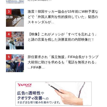
激震！韓国サッカー協会が15年前にW杯予選な
どで「外国人審判を性的接待していた」疑惑の
スキャンダルが...
【映像】これがメッシが「すべてを忘れよう」
と謎の言葉を残した決勝直前の内部映像だ！
辞任要求され「孤立無援」FIFA会長がトランプ
大統領に助けを求めるも「電話を無視される」
…FIFA事...