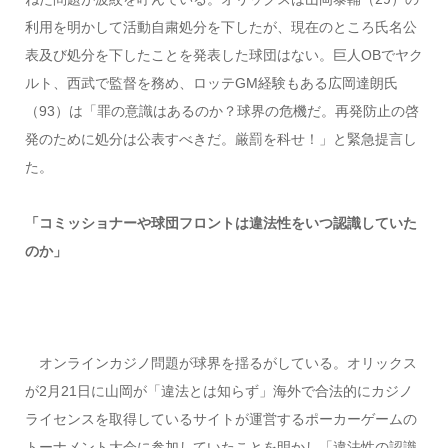
利用を明かして活動自粛処分を下したが、現在のところ氏名公
表及び処分を下したことを発表した球団はない。巨人OBでヤク
ルト、西武で監督を務め、ロッテGM経験もある広岡達朗氏
（93）は「罪の意識はあるのか？球界の危機だ。再発防止の啓
発のために処分は公表すべきだ。厳罰を科せ！」と緊急提言し
た。
「コミッショナーや球団フロントは違法性をいつ認識していた
のか」
オンラインカジノ問題が球界を揺るがしている。オリックス
が2月21日に山岡が「違法とは知らず」海外で合法的にカジノ
ライセンスを取得しているサイトが運営するポーカーゲームの
トーナメント大会に参加していたことを明かし「違法性の認識