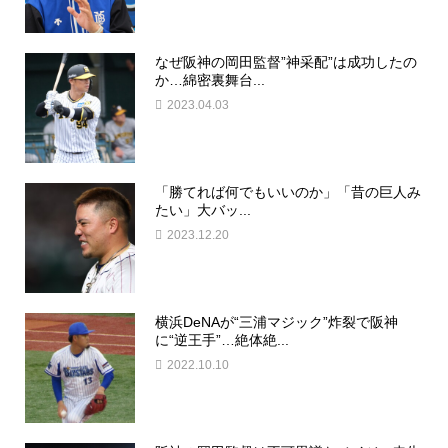
なぜ阪神の岡田監督”神采配”は成功したの
か…綿密裏舞台...
2023.04.03
「勝てれば何でもいいのか」「昔の巨人み
たい」大バッ...
2023.12.20
横浜DeNAが“三浦マジック”炸裂で阪神
に“逆王手”…絶体絶...
2022.10.10