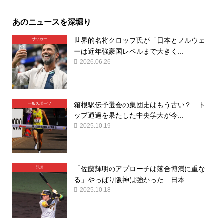
あのニュースを深堀り
世界的名将クロップ氏が「日本とノルウェ
サッカー
ーは近年強豪国レベルまで大きく...
2026.06.26
箱根駅伝予選会の集団走はもう古い？ ト
一般スポーツ
ップ通過を果たした中央学大が今...
2025.10.19
「佐藤輝明のアプローチは落合博満に重な
野球
る」やっぱり阪神は強かった…日本...
2025.10.18