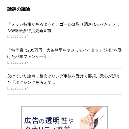
話題の議論
「メッシ特権があるようだ。ゴールは取り消されるべき」メッ
シW杯最多得点更新直前...
2026.06.24
「特等席は295万円」大谷翔平をヤジってハイタッチ“洗礼”を受
けたパ軍ファンが一部...
2025.08.27
欠けていた論点…相次ぐリング事故を受けて那須川天心が訴え
た「ボクシングを考えて...
2025.08.24