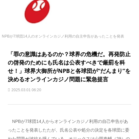
NPBが7球団14人のオンラインカジノ利用の自主申告があったことを発表
「罪の意識はあるのか？球界の危機だ。再発防止
の啓発のためにも氏名は公表すべきで厳罰を科
せ！」球界大御所がNPBと各球団が“だんまり”を
決めるオンラインカジノ問題に緊急提言
2025.03.01 06:20
NPBが7球団14人からオンラインカジノ利用の自己申告があ
ったことを発表したたが、氏名公表や処分の決定を各球団に委
ねた問題が波紋を呼んでいる。オリックスは山岡泰輔（29）の