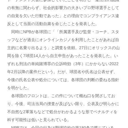
の有無に関わらず、社会的影響力の大きいプロ野球選手として
の自覚を欠いた行動であった」との理由でコンプライアンス違
反として当面の活動自粛を命じたことを発表した。
同時にNPBが各球団に「「所属選手及び監督・コーチ、スタ
ッフなどが過去にオンラインカジノを利用したことがあれば自
主的に名乗り出るよう」と調査を依頼。27日にオリックスの山
岡を除く7球団14人から自主申告があったことを発表した。い
ずれも刑法の単純賭博罪の公訴時効（3年）にかからない2022
年2月以降の案件だという。だが、球団名や氏名は公表せず、
今後の氏名公表や処分については、各球団の判断の委ねる指針
を明かした。
各球団のフロントは、この件について概ね口を閉ざしてお
り、今後、司法当局の捜査が及ばない限り、公表及び明らかに
不自然な2軍落ちなどで処分がわかるような形でペナルティを
科す可能性は低いと見られている。
NPBでは、今回の行為は野球協約の第180条で禁じている