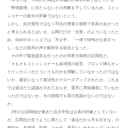
「野球賭博」に当たらないとの判断を下しているため、コミッ
ショナーの処分の対象ではないという。
しかし、自主報告ではなく司法の捜査の過程で名前があがった
と考えられるとはいえ、山岡だけが「生贄」のようになったた
め、SNSやネット上では「不公平」「一律でNPBが公表すべ
し」などの批判の声が殺到する状況となった。
その中で緊急提言を行ったのが球界大御所の広岡氏だ。
「そもそもコミッショナーも各球団の経営、フロント陣もオン
ラインカジノがどういうものかを理解していなかったのではな
いか。最近になって違法性がクローズアップされたが、これま
では違法だと認識がされておらず、選手に周知徹底していなか
ったのではないか。今の段階でも罪の意識がないのではない
か」
3年の公訴時効が過ぎた自主申告は公表の対象としていない
が、広岡氏が言うように果たして「違法だから手を出すな」の
周知が、各球団、監督、コーチ、選手にいきわたっていたかは