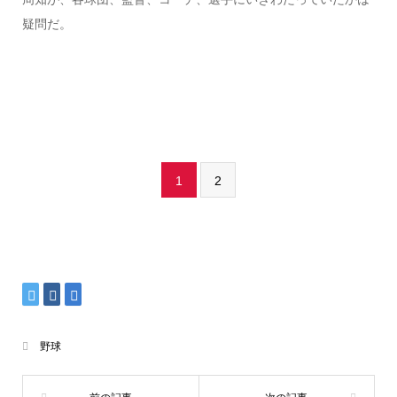
疑問だ。
1
2
野球