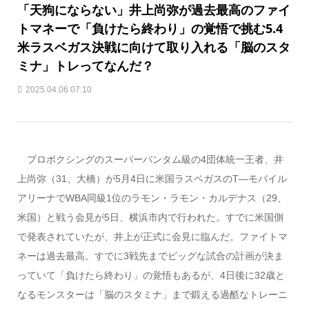
「天狗にならない」井上尚弥が過去最高のファイ
トマネーで「負けたら終わり」の覚悟で挑む5.4
米ラスベガス決戦に向けて取り入れる「脳のスタ
ミナ」トレってなんだ？
2025.04.06 07:10
プロボクシングのスーパーバンタム級の4団体統一王者、井
上尚弥（31、大橋）が5月4日に米国ラスベガスのT―モバイル
アリーナでWBA同級1位のラモン・ラモン・カルデナス（29、
米国）と戦う会見が5日、横浜市内で行われた。すでに米国側
で発表されていたが、井上が正式に会見に臨んだ。ファイトマ
ネーは過去最高。すでに3戦先までビッグな試合の計画が決ま
っていて「負けたら終わり」の覚悟もあるが、4日後に32歳と
なるモンスターは「脳のスタミナ」まで鍛える過酷なトレーニ