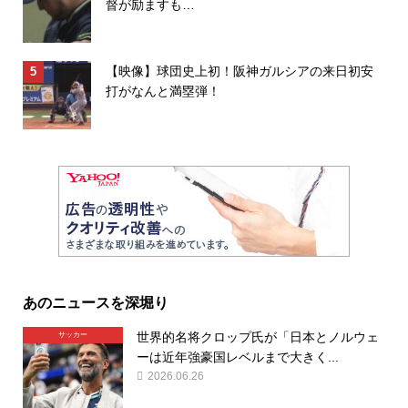
督が励ますも…
【映像】球団史上初！阪神ガルシアの来日初安
打がなんと満塁弾！
あのニュースを深堀り
世界的名将クロップ氏が「日本とノルウェ
サッカー
ーは近年強豪国レベルまで大きく...
2026.06.26