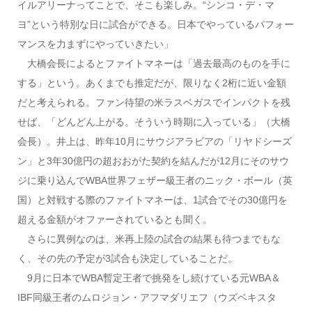
イルアリーナってことで、そこも楽しみ。“シンコ・デ・マ
ヨ”という特別な日に試合ができる。日本でやっているパフォー
マンスを力まずにやっていきたい」
大橋会長によるとファイトマネーは「過去最高のものを手に
する」という。あくまでも推定だが、限りなく2桁に近い金額
だと考えられる。ファン待望の米ラスベガスでインパクトを残
せば、「どんどん上がる。そういう時期に入っている」（大橋
会長）。井上は、昨年10月にサウジアラビアの「リヤドシーズ
ン」と3年30億円の超おおがた契約を結んだが12月にそのサウ
ジに乗り込んでWBA世界フェザー級王者のニック・ボール（英
国）と対戦する際のファイトマネーは、1試合でその30億円を
超える金額がオファーされているとも聞く。
さらに異例なのは、米再上陸の試合の結果も待つまでもな
く、その先の予定が3試合も決定していることだ。
9月に日本でWBA暫定王者で挑発をし続けている元WBA＆
IBF同級王者のムロジョン・アフマダリエフ（ウズベキスタ