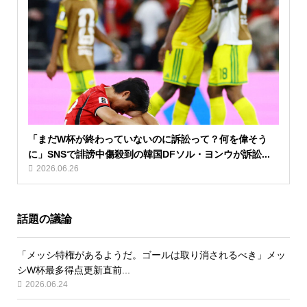
「まだW杯が終わっていないのに訴訟って？何を偉そう
に」SNSで誹謗中傷殺到の韓国DFソル・ヨンウが訴訟...
2026.06.26
話題の議論
「メッシ特権があるようだ。ゴールは取り消されるべき」メッ
シW杯最多得点更新直前...
2026.06.24