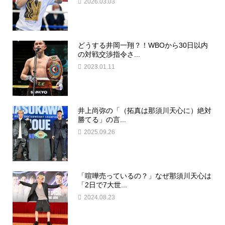
2026.03.03
どうする井岡一翔？！WBOから30日以内
の対戦交渉指令さ...
2023.01.11
井上尚弥の「（拓真は那須川天心に）絶対
勝てる」の言...
2025.09.26
「喧嘩売っているの？」なぜ那須川天心は
「2日で7大世...
2024.08.23