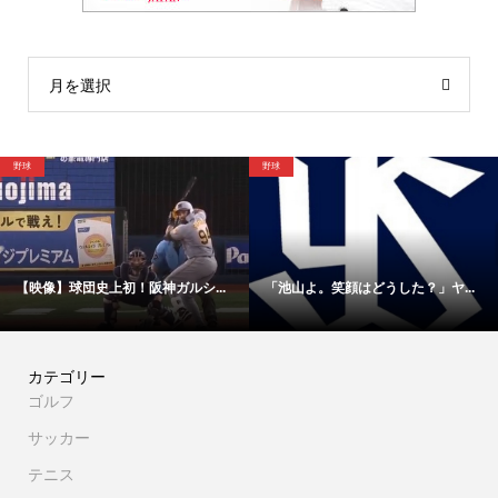
月を選択
野球
野球
【映像】球団史上初！阪神ガルシ...
「池山よ。笑顔はどうした？」ヤ...
カテゴリー
ゴルフ
サッカー
テニス