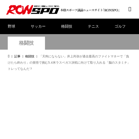
野球
サッカー
格闘技
テニス
ゴルフ
格闘技
記事
格闘技
「天狗にならない」井上尚弥が過去最高のファイトマネーで「負
けたら終わり」の覚悟で挑む5.4米ラスベガス決戦に向けて取り入れる「脳のスタミナ」
トレってなんだ？