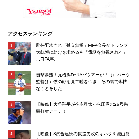
アクセスランキング
辞任要求され「孤立無援」FIFA会長がトランプ
大統領に助けを求めるも「電話を無視される」
…FIFA事...
衝撃暴露！元横浜DeNAバウアーが「（ロバーツ
監督は）僕の顔を見て嘘をつき、その裏で卑怯
なことをした...
【映像】大谷翔平が今永昇太から圧巻の25号先
頭打者アーチ！
【映像】3試合連続の救援失敗のキハダを池山監