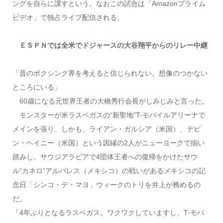
ングを自らに課すという。なおこの試合は「Amazonプライム
ビデオ」で独占ライブ配信される。
ＥＳＰＮでは全米でドジャースの大谷翔平からのリレー中継
「昔のボクシング界を考えると信じられない。想像のつかない
ところにいる」
60歳になる元世界王者の大橋秀行会長がしみじみと言った。
モンスターが米ラスベガスの“新聖地”T-モバイルアリーナで
メインを張り、しかも、ライアン・ガルシア（米国）、デビ
ン・ヘイニー（米国）という因縁の2人がニューヨークで揃い
踏みし、サウジアラビアで4団体王者への復帰をかけたサウ
ル“カネロ”アルバレス（メキシコ）の戦いがあるメキシコの記
念日「シンコ・デ・マヨ」ウィークのトリを井上が務めるの
だ。
「4年ぶりとなるラスベガス。ワクワクしていますし、T-モバ