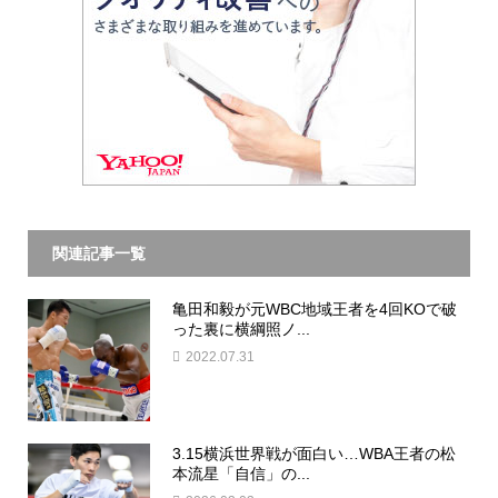
関連記事一覧
亀田和毅が元WBC地域王者を4回KOで破
った裏に横綱照ノ...
2022.07.31
3.15横浜世界戦が面白い…WBA王者の松
本流星「自信」の...