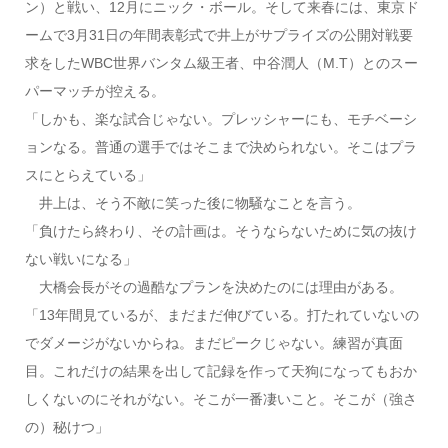
ン）と戦い、12月にニック・ボール。そして来春には、東京ド
ームで3月31日の年間表彰式で井上がサプライズの公開対戦要
求をしたWBC世界バンタム級王者、中谷潤人（M.T）とのスー
パーマッチが控える。
「しかも、楽な試合じゃない。プレッシャーにも、モチベーシ
ョンなる。普通の選手ではそこまで決められない。そこはプラ
スにとらえている」
井上は、そう不敵に笑った後に物騒なことを言う。
「負けたら終わり、その計画は。そうならないために気の抜け
ない戦いになる」
大橋会長がその過酷なプランを決めたのには理由がある。
「13年間見ているが、まだまだ伸びている。打たれていないの
でダメージがないからね。まだピークじゃない。練習が真面
目。これだけの結果を出して記録を作って天狗になってもおか
しくないのにそれがない。そこが一番凄いこと。そこが（強さ
の）秘けつ」