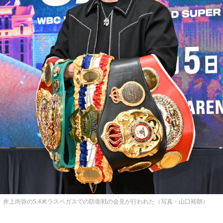
井上尚弥の5.4米ラスベガスでの防衛戦の会見が行われた（写真・山口裕朗）