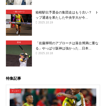
箱根駅伝予選会の集団走はもう古い？ ト
一般スポーツ
ップ通過を果たした中央学大が今...
2025.10.19
「佐藤輝明のアプローチは落合博満に重な
野球
る」やっぱり阪神は強かった…日本...
2025.10.18
特集記事
サッカー