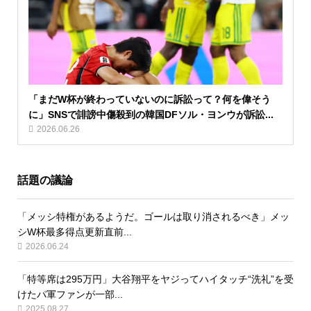
「まだW杯が終わっていないのに訴訟って？何を偉そう
に」SNSで誹謗中傷殺到の韓国DFソル・ヨンウが訴訟...
2026.06.26
話題の議論
「メッシ特権があるようだ。ゴールは取り消されるべき」メッ
シW杯最多得点更新直前...
2026.06.24
「特等席は295万円」大谷翔平をヤジってハイタッチ“洗礼”を受
けたパ軍ファンが一部...
2025.08.27