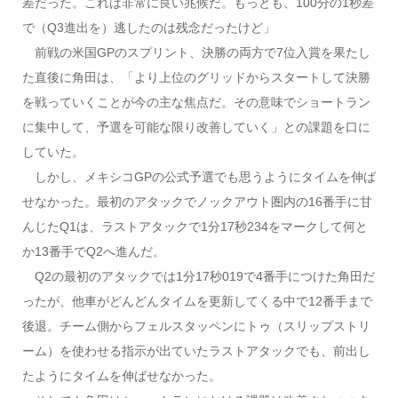
差だった。これは非常に良い兆候だ。もっとも、100分の1秒差
で（Q3進出を）逃したのは残念だったけど」
前戦の米国GPのスプリント、決勝の両方で7位入賞を果たし
た直後に角田は、「より上位のグリッドからスタートして決勝
を戦っていくことが今の主な焦点だ。その意味でショートラン
に集中して、予選を可能な限り改善していく」との課題を口に
していた。
しかし、メキシコGPの公式予選でも思うようにタイムを伸ば
せなかった。最初のアタックでノックアウト圏内の16番手に甘
んじたQ1は、ラストアタックで1分17秒234をマークして何と
か13番手でQ2へ進んだ。
Q2の最初のアタックでは1分17秒019で4番手につけた角田だ
ったが、他車がどんどんタイムを更新してくる中で12番手まで
後退。チーム側からフェルスタッペンにトゥ（スリップストリ
ーム）を使わせる指示が出ていたラストアタックでも、前出し
たようにタイムを伸ばせなかった。