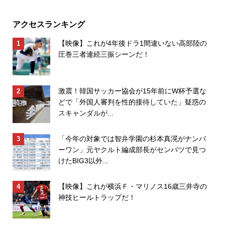
アクセスランキング
【映像】これが4年後ドラ1間違いない高部陸の
圧巻三者連続三振シーンだ！
激震！韓国サッカー協会が15年前にW杯予選な
どで「外国人審判を性的接待していた」疑惑の
スキャンダルが...
「今年の対象では智弁学園の杉本真滉がナンバ
ーワン」元ヤクルト編成部長がセンバツで見つ
けたBIG3以外...
【映像】これが横浜Ｆ・マリノス16歳三井寺の
神技ヒールトラップだ！