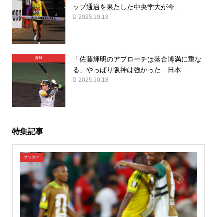
ップ通過を果たした中央学大が今...
2025.10.19
「佐藤輝明のアプローチは落合博満に重な
野球
る」やっぱり阪神は強かった…日本...
2025.10.18
特集記事
サッカー