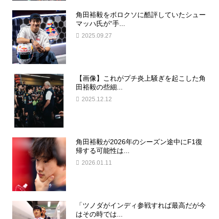
角田裕毅をボロクソに酷評していたシュー
マッハ氏が“手...
2025.09.27
【画像】これがプチ炎上騒ぎを起こした角
田裕毅の些細...
2025.12.12
角田裕毅が2026年のシーズン途中にF1復
帰する可能性は...
2026.01.11
「ツノダがインディ参戦すれば最高だが今
はその時では...