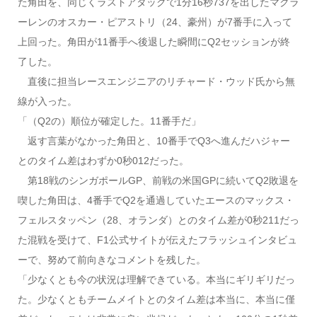
た角田を、同じくラストアタックで1分16秒737を出したマクラ
ーレンのオスカー・ピアストリ（24、豪州）が7番手に入って
上回った。角田が11番手へ後退した瞬間にQ2セッションが終
了した。
直後に担当レースエンジニアのリチャード・ウッド氏から無
線が入った。
「（Q2の）順位が確定した。11番手だ」
返す言葉がなかった角田と、10番手でQ3へ進んだハジャー
とのタイム差はわずか0秒012だった。
第18戦のシンガポールGP、前戦の米国GPに続いてQ2敗退を
喫した角田は、4番手でQ2を通過していたエースのマックス・
フェルスタッペン（28、オランダ）とのタイム差が0秒211だっ
た混戦を受けて、F1公式サイトが伝えたフラッシュインタビュ
ーで、努めて前向きなコメントを残した。
「少なくとも今の状況は理解できている。本当にギリギリだっ
た。少なくともチームメイトとのタイム差は本当に、本当に僅