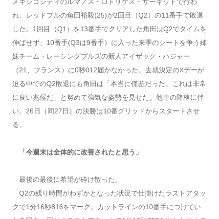
メキシコシティのルマノス・ロドリゲス・サーキットで行わ
れ、レッドブルの角田裕毅(25)が2回目（Q2）の11番手で敗退
した。1回目（Q1）を13番手でクリアした角田はQ2でタイムを
伸ばせず、10番手(Q3は9番手）に入った来季のシートを争う姉
妹チーム・レーシングブルズの新人アイザック・ハジャー
（21、フランス）に0秒012届かなかった。去就決定のXデーが
迫る中でのQ2敗退にも角田は「本当に僅差だった。これは非常
に良い兆候だ」と努めて強気な姿勢を見せた。他車の降格に伴
い、26日（同27日）の決勝は10番グリッドからスタートさせ
る。
「今週末は全体的に改善されたと思う」
最後の最後に希望が砕け散った。
Q2の残り時間がわずかとなった状況で仕掛けたラストアタッ
クで1分16秒816をマーク。カットラインの10番手につけてい