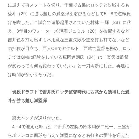
に迎えて再スタートを切り、千葉で古巣のロッテと対戦するも
愛斗（29）に勝ち越しの満塁弾を浴びるなどして5－8で逆転負
けを喫した。全試合で遊撃起用されていた村林 一輝（28）に代
え、3年目のワォーターズ 璃海ジュミル（20）を抜擢するなど
吉井色を打ち出すも不用意な三盗失敗や進塁打も打てないなど
の拙攻が目立ち、巨人OBでヤクルト、西武で監督を務め、ロッ
テではGMの経験をしている広岡達朗氏（94）は「楽天は監督
が変わっても何も変わっていない」と一刀両断にした。再建に
は時間がかかりそうだ。
現役ドラフトで吉井氏ロッテ監督時代に西武から獲得した愛
斗が勝ち越し満塁弾
楽天ベンチが凍り付いた。
4－4で迎えた6回だ。2番手の左腕の鈴木翔が二死一、三塁か
らポランコに四球を与えて満塁になると右打者の愛斗を迎えた