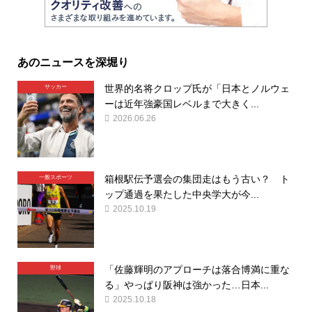
あのニュースを深堀り
世界的名将クロップ氏が「日本とノルウェ
サッカー
ーは近年強豪国レベルまで大きく...
2026.06.26
箱根駅伝予選会の集団走はもう古い？ ト
一般スポーツ
ップ通過を果たした中央学大が今...
2025.10.19
「佐藤輝明のアプローチは落合博満に重な
野球
る」やっぱり阪神は強かった…日本...
2025.10.18