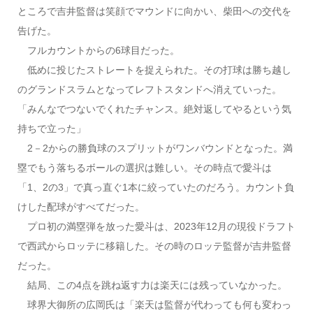
ところで吉井監督は笑顔でマウンドに向かい、柴田への交代を
告げた。
フルカウントからの6球目だった。
低めに投じたストレートを捉えられた。その打球は勝ち越し
のグランドスラムとなってレフトスタンドへ消えていった。
「みんなでつないでくれたチャンス。絶対返してやるという気
持ちで立った」
2－2からの勝負球のスプリットがワンバウンドとなった。満
塁でもう落ちるボールの選択は難しい。その時点で愛斗は
「1、2の3」で真っ直ぐ1本に絞っていたのだろう。カウント負
けした配球がすべてだった。
プロ初の満塁弾を放った愛斗は、2023年12月の現役ドラフト
で西武からロッテに移籍した。その時のロッテ監督が吉井監督
だった。
結局、この4点を跳ね返す力は楽天には残っていなかった。
球界大御所の広岡氏は「楽天は監督が代わっても何も変わっ