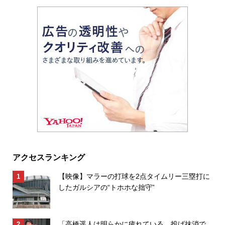
アクセスランキング
【映像】マラーの打球を2点タイムリー三塁打に
したガルシアの“トホホな拙守”
「高橋遥人は明らかに疲れている。投げ抹消で