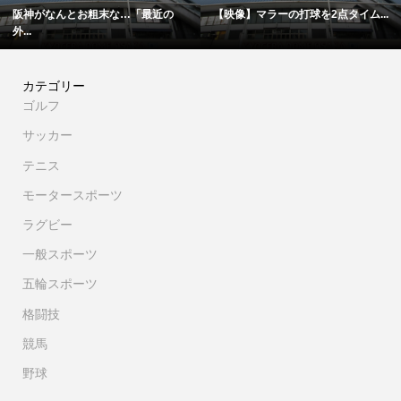
最近の
【映像】マラーの打球を2点タイム...
「僕は厳しい親父の承認を必要
カテゴリー
ゴルフ
サッカー
テニス
モータースポーツ
ラグビー
一般スポーツ
五輪スポーツ
格闘技
競馬
野球