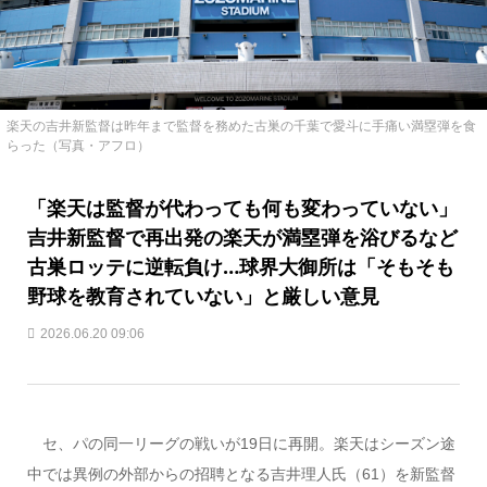
楽天の吉井新監督は昨年まで監督を務めた古巣の千葉で愛斗に手痛い満塁弾を食
らった（写真・アフロ）
「楽天は監督が代わっても何も変わっていない」
吉井新監督で再出発の楽天が満塁弾を浴びるなど
古巣ロッテに逆転負け…球界大御所は「そもそも
野球を教育されていない」と厳しい意見
2026.06.20 09:06
セ、パの同一リーグの戦いが19日に再開。楽天はシーズン途
中では異例の外部からの招聘となる吉井理人氏（61）を新監督