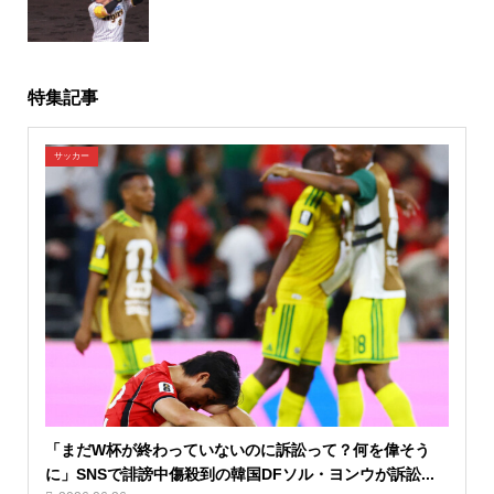
特集記事
サッカー
「まだW杯が終わっていないのに訴訟って？何を偉そう
に」SNSで誹謗中傷殺到の韓国DFソル・ヨンウが訴訟...