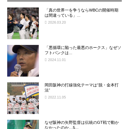
「真の世界一を争うならWBCの開催時期
は間違っている」...
2026.03.20
「悪循環に陥った最悪のホークス」なぜソ
フトバンクは...
2024.11.01
岡田阪神の打線強化テーマは“脱・金本打
法”
2022.11.05
なぜ阪神の矢野監督は伝統のGT戦で動か
なかったのか…5...