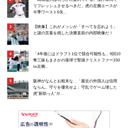
リフレッシュさせるべきだ」虎の左腕エースが
今季ワースト6失...
【映像】これがメッシが「すべてを忘れよう」
と謎の言葉を残した決勝直前の内部映像だ！
「4年後にはドラフト1位で競合可能性も」9回10
奪三振もまさかの落球で聖隷クリストファー150
㎞左腕...
阪神がなんとお粗末な…「最近の外国人は信用
ならん。守りを優先せよ」守乱でゲーム壊した
虎“新助っ人”ガ...