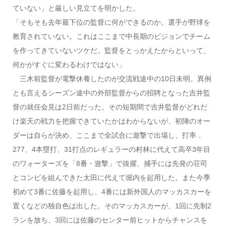
ていない」と厳しい見立てを明かした。
「そもそも去年最下位の監督に何ができるのか。選手が野球を
教育されていない。これはここまで中長期のビジョンでチーム
を作ってきていないツケだ。監督をとっかえたからといって、
何かがすぐに変わるわけではない」
三木前監督が電撃休養したのが交流戦途中の10日未明。異例
とも言えるシーズン途中の外部監督からの招聘となった吉井監
督の就任会見は2日前だった。その短期間で吉井監督がどれだ
け楽天の戦力を把握できていたかはわからないが、初陣のオー
ダーは自らが決め、ここまで全試合に遊撃で出場し、打率．
277、4本塁打、31打点のレギュラーの村林に代えて高卒3年目
のワォーターズを「8番・遊撃」で抜擢、捕手には先発の荘司
とコンビを組んできた太田に代えて堀内を起用した。また今季
初めて3番に佐藤を起用し、4番には新外国人のマッカスカーを
置くなどの独自色は出した。そのマッカスカーが、1回に先制2
ランを放ち、3回には佐藤のセンター前ヒットからチャンスを