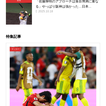
「佐藤輝明のアプローチは落合博満に重な
野球
る」やっぱり阪神は強かった…日本...
2025.10.18
特集記事
サッカー