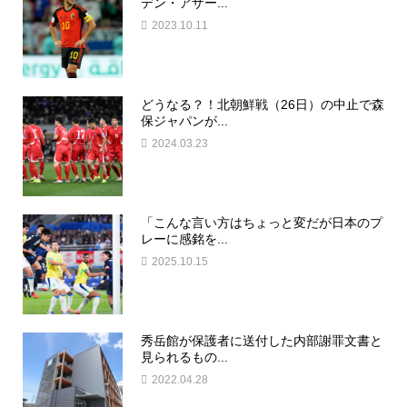
デン・アザー...
2023.10.11
どうなる？！北朝鮮戦（26日）の中止で森
保ジャパンが...
2024.03.23
「こんな言い方はちょっと変だが日本のプ
レーに感銘を...
2025.10.15
秀岳館が保護者に送付した内部謝罪文書と
見られるもの...
2022.04.28