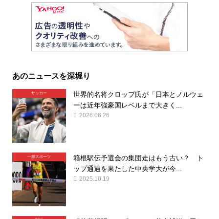
あのニュースを深堀り
世界的名将クロップ氏が「日本とノルウェ
サッカー
ーは近年強豪国レベルまで大きく...
2026.06.26
箱根駅伝予選会の集団走はもう古い？ ト
一般スポーツ
ップ通過を果たした中央学大が今...
2025.10.19