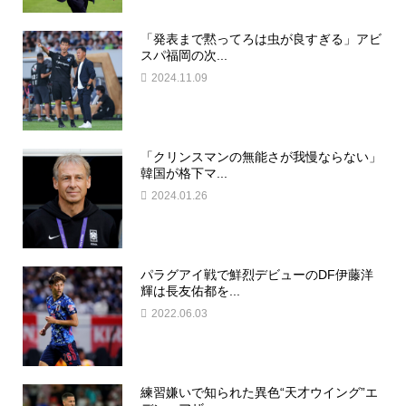
「発表まで黙ってろは虫が良すぎる」アビ
スパ福岡の次...
2024.11.09
「クリンスマンの無能さが我慢ならない」
韓国が格下マ...
2024.01.26
パラグアイ戦で鮮烈デビューのDF伊藤洋
輝は長友佑都を...
2022.06.03
練習嫌いで知られた異色“天才ウイング”エ