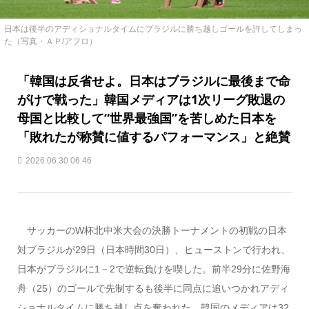
日本は後半のアディショナルタイムにブラジルに勝ち越しゴールを許してしまっ
た（写真・ＡＰ/アフロ）
「韓国は反省せよ。日本はブラジルに最後まで命
がけで戦った」韓国メディアは1次リーグ敗退の
母国と比較して“世界最強国”を苦しめた日本を
「敗れたが称賛に値するパフォーマンス」と絶賛
2026.06.30 06:46
サッカーのW杯北中米大会の決勝トーナメントの初戦の日本
対ブラジルが29日（日本時間30日）、ヒューストンで行われ、
日本がブラジルに1－2で逆転負けを喫した。前半29分に佐野海
舟（25）のゴールで先制するも後半に同点に追いつかれアディ
ショナルタイムに勝ち越し点を奪われた。韓国のメディアは32