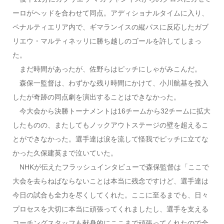
ーロがヘッドを合わせて同点。アディショナルタイムに入り、
ペナルティエリア内で、ギマランイスの縦パスに反応したガブ
リエウ・マルティネッリに勝ち越しのゴールを許してしまっ
た。
まだ時間があったが、佐野らはピッチにしゃがみこんだ。
森保一監督は、わずかな残り時間にかけて、小川航基を投入
したが奇跡の同点劇を演出することはできなかった。
今大会から決勝トーナメントは16チームから32チームに拡大
したものの、またしてもノックアウトステージの壁を超えるこ
とができなかった。選手達は涙を流して怪我でピッチに立てな
かった久保建英まで泣いていた。
NHKが伝えたフラッシュインタビューで森保監督は「ここで
大会を去らねばならないことは本当に残念ですけど、選手達は
今日の試合も全力を尽くしてくれた。ここに至るまでも、日々
プロセスを大切に本当に頑張ってくれましたし、選手を支える
コーチングスタッフも献身的にここまで頑張ってくれたので全