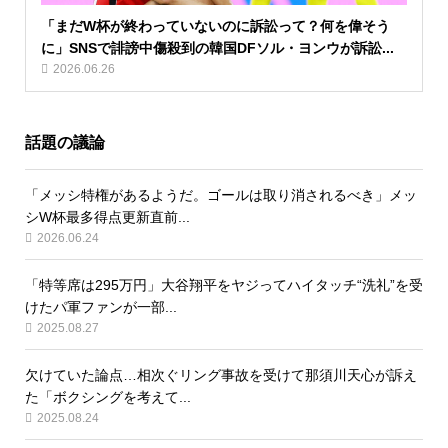
「まだW杯が終わっていないのに訴訟って？何を偉そう
に」SNSで誹謗中傷殺到の韓国DFソル・ヨンウが訴訟...
2026.06.26
話題の議論
「メッシ特権があるようだ。ゴールは取り消されるべき」メッ
シW杯最多得点更新直前...
2026.06.24
「特等席は295万円」大谷翔平をヤジってハイタッチ“洗礼”を受
けたパ軍ファンが一部...
2025.08.27
欠けていた論点…相次ぐリング事故を受けて那須川天心が訴え
た「ボクシングを考えて...
2025.08.24