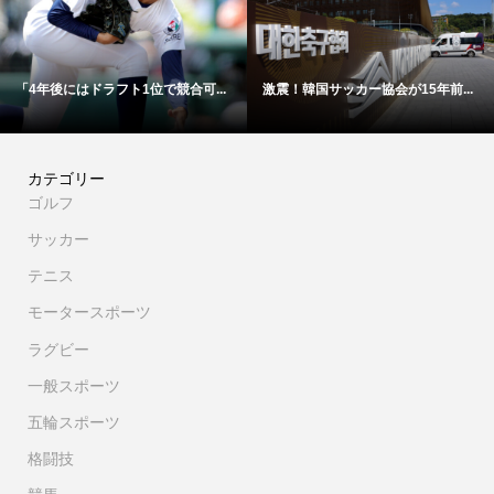
「4年後にはドラフト1位で競合可...
激震！韓国サッカー協会が15年前...
カテゴリー
ゴルフ
サッカー
テニス
モータースポーツ
ラグビー
一般スポーツ
五輪スポーツ
格闘技