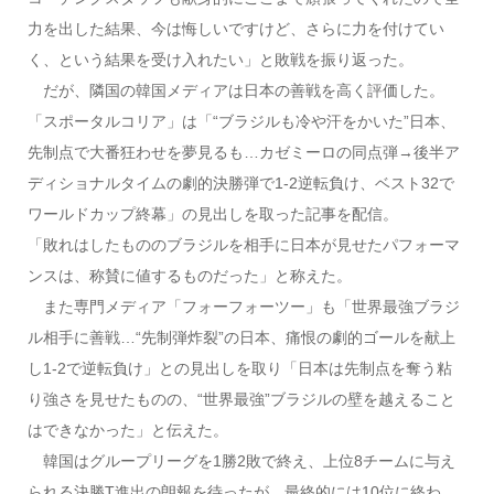
力を出した結果、今は悔しいですけど、さらに力を付けてい
く、という結果を受け入れたい」と敗戦を振り返った。
だが、隣国の韓国メディアは日本の善戦を高く評価した。
「スポータルコリア」は「“ブラジルも冷や汗をかいた”日本、
先制点で大番狂わせを夢見るも…カゼミーロの同点弾→後半ア
ディショナルタイムの劇的決勝弾で1-2逆転負け、ベスト32で
ワールドカップ終幕」の見出しを取った記事を配信。
「敗れはしたもののブラジルを相手に日本が見せたパフォーマ
ンスは、称賛に値するものだった」と称えた。
また専門メディア「フォーフォーツー」も「世界最強ブラジ
ル相手に善戦…“先制弾炸裂”の日本、痛恨の劇的ゴールを献上
し1-2で逆転負け」との見出しを取り「日本は先制点を奪う粘
り強さを見せたものの、“世界最強”ブラジルの壁を越えること
はできなかった」と伝えた。
韓国はグループリーグを1勝2敗で終え、上位8チームに与え
られる決勝T進出の朗報を待ったが、最終的には10位に終わ