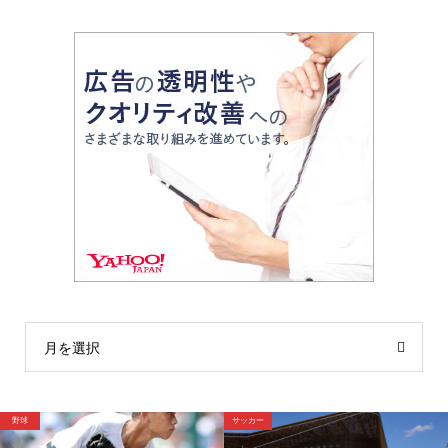
月を選択
球
サッカー
野