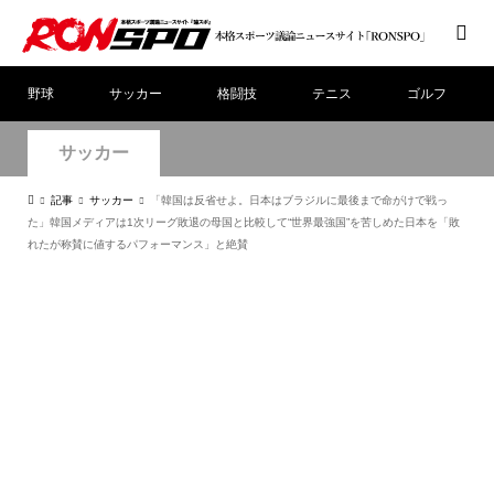
野球
サッカー
格闘技
テニス
ゴルフ
サッカー
記事
サッカー
「韓国は反省せよ。日本はブラジルに最後まで命がけで戦っ
た」韓国メディアは1次リーグ敗退の母国と比較して“世界最強国”を苦しめた日本を「敗
れたが称賛に値するパフォーマンス」と絶賛