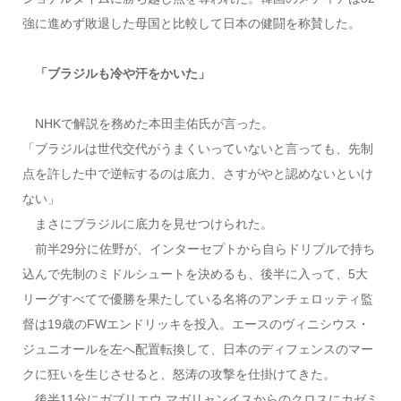
強に進めず敗退した母国と比較して日本の健闘を称賛した。
「ブラジルも冷や汗をかいた」
NHKで解説を務めた本田圭佑氏が言った。
「ブラジルは世代交代がうまくいっていないと言っても、先制
点を許した中で逆転するのは底力、さすがやと認めないといけ
ない」
まさにブラジルに底力を見せつけられた。
前半29分に佐野が、インターセプトから自らドリブルで持ち
込んで先制のミドルシュートを決めるも、後半に入って、5大
リーグすべてで優勝を果たしている名将のアンチェロッティ監
督は19歳のFWエンドリッキを投入。エースのヴィニシウス・
ジュニオールを左へ配置転換して、日本のディフェンスのマー
クに狂いを生じさせると、怒涛の攻撃を仕掛けてきた。
後半11分にガブリエウ マガリャンイスからのクロスにカゼミ