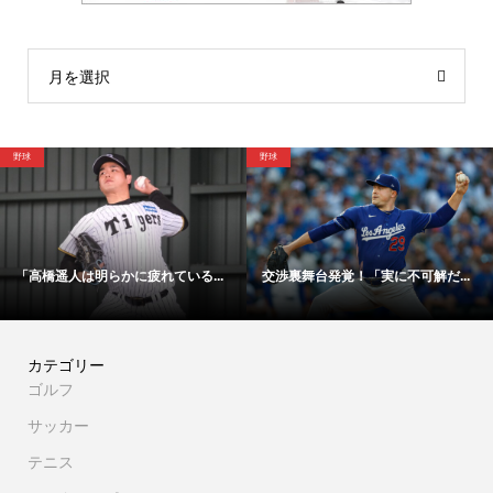
月を選択
野球
野球
「高橋遥人は明らかに疲れている...
交渉裏舞台発覚！「実に不可解だ...
カテゴリー
ゴルフ
サッカー
テニス