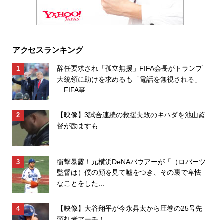
アクセスランキング
辞任要求され「孤立無援」FIFA会長がトランプ
大統領に助けを求めるも「電話を無視される」
…FIFA事...
【映像】3試合連続の救援失敗のキハダを池山監
督が励ますも…
衝撃暴露！元横浜DeNAバウアーが「（ロバーツ
監督は）僕の顔を見て嘘をつき、その裏で卑怯
なことをした...
【映像】大谷翔平が今永昇太から圧巻の25号先
頭打者アーチ！