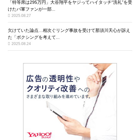
「特等席は295万円」大谷翔平をヤジってハイタッチ“洗礼”を受
けたパ軍ファンが一部...
2025.08.27
欠けていた論点…相次ぐリング事故を受けて那須川天心が訴え
た「ボクシングを考えて...
2025.08.24