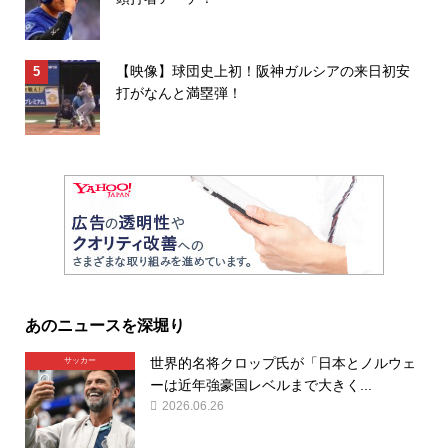
【映像】球団史上初！阪神ガルシアの来日初安
打がなんと満塁弾！
あのニュースを深堀り
世界的名将クロップ氏が「日本とノルウェ
サッカー
ーは近年強豪国レベルまで大きく...
2026.06.26