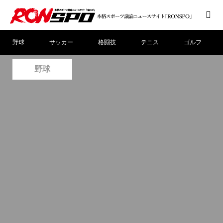
野球
サッカー
格闘技
テニス
ゴルフ
野球