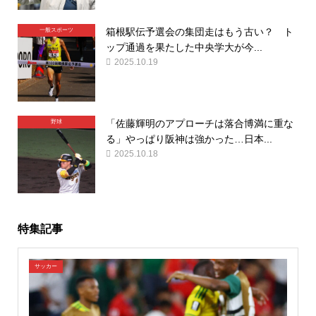
箱根駅伝予選会の集団走はもう古い？ ト
一般スポーツ
ップ通過を果たした中央学大が今...
2025.10.19
「佐藤輝明のアプローチは落合博満に重な
野球
る」やっぱり阪神は強かった…日本...
2025.10.18
特集記事
サッカー