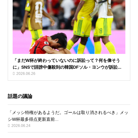
「まだW杯が終わっていないのに訴訟って？何を偉そう
に」SNSで誹謗中傷殺到の韓国DFソル・ヨンウが訴訟...
2026.06.26
話題の議論
「メッシ特権があるようだ。ゴールは取り消されるべき」メッ
シW杯最多得点更新直前...
2026.06.24