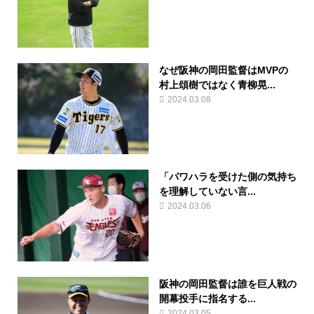
なぜ阪神の岡田監督はMVPの
村上頌樹ではなく青柳晃...
2024.03.08
「パワハラを受けた側の気持ち
を理解していない言...
2024.03.06
阪神の岡田監督は誰を巨人戦の
開幕投手に指名する...
2024.03.05