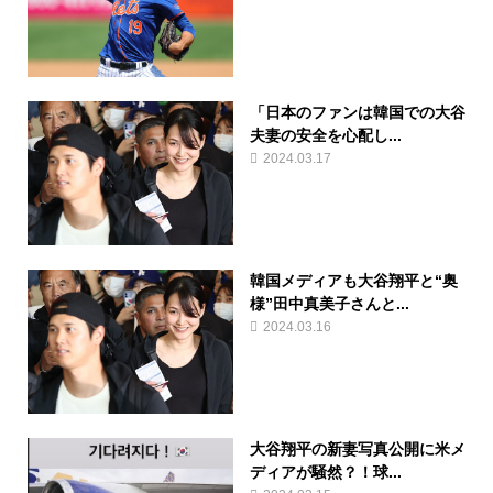
「日本のファンは韓国での大谷
夫妻の安全を心配し...
2024.03.17
韓国メディアも大谷翔平と“奥
様”田中真美子さんと...
2024.03.16
大谷翔平の新妻写真公開に米メ
ディアが騒然？！球...