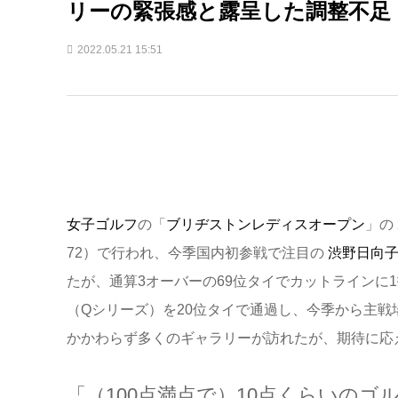
リーの緊張感と露呈した調整不足
2022.05.21 15:51
女子ゴルフ
の「
ブリヂストンレディスオープン
」の
72）で行われ、今季国内初参戦で注目の
渋野日向
たが、通算3オーバーの69位タイでカットラインに
（Qシリーズ）を20位タイで通過し、今季から主戦
かかわらず多くのギャラリーが訪れたが、期待に応
「（100点満点で）10点くらいのゴ