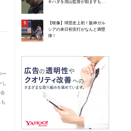
キハダを池山監督が励ますも…
【映像】球団史上初！阪神ガル
シアの来日初安打がなんと満塁
弾！
パー
ーし
選会
にも