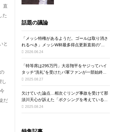
。直
した
話題の議論
「メッシ特権があるようだ。ゴールは取り消さ
いと
れるべき」メッシW杯最多得点更新直前の“...
2026.06.24
「特等席は295万円」大谷翔平をヤジってハイ
の
タッチ“洗礼”を受けたパ軍ファンが一部始終...
2025.08.27
喫し
今
欠けていた論点…相次ぐリング事故を受けて那
須川天心が訴えた「ボクシングを考えている...
旋だ
2025.08.24
特集記事