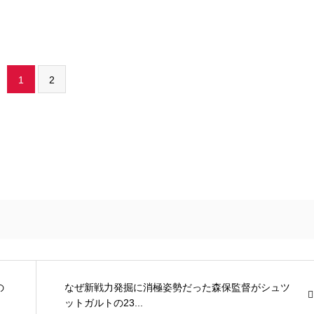
1
2
の
なぜ新戦力発掘に消極姿勢だった森保監督がシュツ
ットガルトの23...