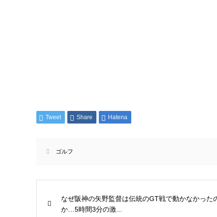
Tweet
Share
Hatena
ゴルフ
なぜ阪神の矢野監督は伝統のGT戦で動かなかった
か…5時間3分の激...