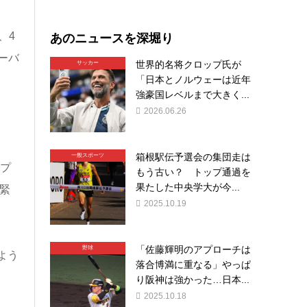
あのニュースを深堀り
、4
ーバ
世界的名将クロップ氏が
サッカー
「日本とノルウェーは近年
強豪国レベルまで大きく...
2026.06.26
箱根駅伝予選会の集団走は
一般スポーツ
プ
もう古い？ トップ通過を
果たした中央学大が今...
緊
2025.10.19
「佐藤輝明のアプローチは
野球
よう
落合博満に重なる」やっぱ
り阪神は強かった…日本...
2025.10.18