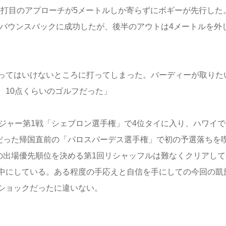
3打目のアプローチが5メートルしか寄らずにボギーが先行した
るバウンスバックに成功したが、後半のアウトは4メートルを外
ってはいけないところに打ってしまった。バーディーが取りた
、10点くらいのゴルフだった」
ジャー第1戦「シェブロン選手権」で4位タイに入り、ハワイで
日だった帰国直前の「パロスバーデス選手権」で初の予選落ちを
の出場優先順位を決める第1回リシャッフルは難なくクリアして
中にしている。ある程度の手応えと自信を手にしての今回の凱
ショックだったに違いない。