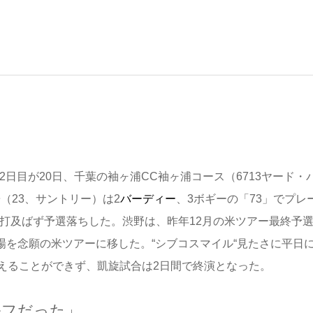
 2日目が20日、千葉の袖ヶ浦CC袖ヶ浦コース（6713ヤード・
子
（23、サントリー）は2
バーディー
、3ボギーの「73」でプレ
1打及ばず予選落ちした。渋野は、昨年12月の米ツアー最終予
場を念願の米ツアーに移した。“シブコスマイル“見たさに平日
えることができず、凱旋試合は2日間で終演となった。
ルフだった」