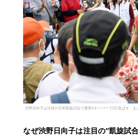
渋野日向子は注目の日本凱旋試合で通算3オーバーで1打及ばす、ま
なぜ渋野日向子は注目の”凱旋試