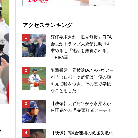
アクセスランキング
辞任要求され「孤立無援」FIFA
会長がトランプ大統領に助けを
求めるも「電話を無視される」
…FIFA事...
衝撃暴露！元横浜DeNAバウアー
が「（ロバーツ監督は）僕の顔
を見て嘘をつき、その裏で卑怯
なことをした...
【映像】大谷翔平が今永昇太か
ら圧巻の25号先頭打者アーチ！
ラ
【映像】3試合連続の救援失敗の