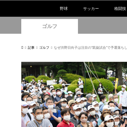
野球
サッカー
格闘技
ゴルフ
記事
ゴルフ
なぜ渋野日向子は注目の”凱旋試合”で予選落ち