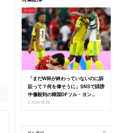
サッカー
「まだW杯が終わっていないのに訴
訟って？何を偉そうに」SNSで誹謗
中傷殺到の韓国DFソル・ヨン...
2026.06.26