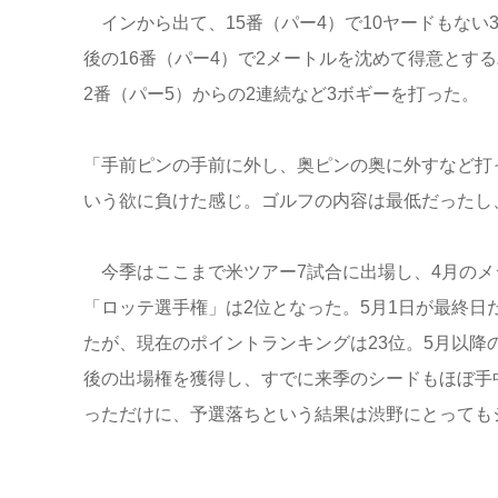
インから出て、15番（パー4）で10ヤードもない
後の16番（パー4）で2メートルを沈めて得意とす
2番（パー5）からの2連続など3ボギーを打った。
「手前ピンの手前に外し、奥ピンの奥に外すなど打
いう欲に負けた感じ。ゴルフの内容は最低だったし
今季はここまで米ツアー7試合に出場し、4月のメ
「ロッテ選手権」は2位となった。5月1日が最終
たが、現在のポイントランキングは23位。5月以降
後の出場権を獲得し、すでに来季のシードもほぼ手
っただけに、予選落ちという結果は渋野にとっても