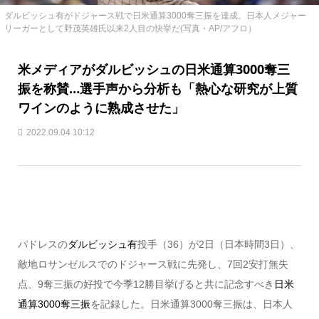
ダルビッシュ有がドジャース戦で日米通算3000奪三振を達成。日本人メジャー
リーガーとして野茂英雄氏以来2人目の快挙だ(写真・AP/アフロ）
米メディアがダルビッシュの日米通算3000奪三
振を称賛…選手声から分析も「熱心な研究が上質
ワインのように熟成させた」
2022.09.04 10:12
パドレスの
ダルビッシュ有
投手（36）が2日（日本時間3日）、
敵地ロサンゼルスでのドジャース戦に先発し、7回2安打無失
点、9奪三振の好投で今季12勝目挙げると共に記念すべき
日米
通算3000奪三振
を記録した。日米通算3000奪三振は、日本人