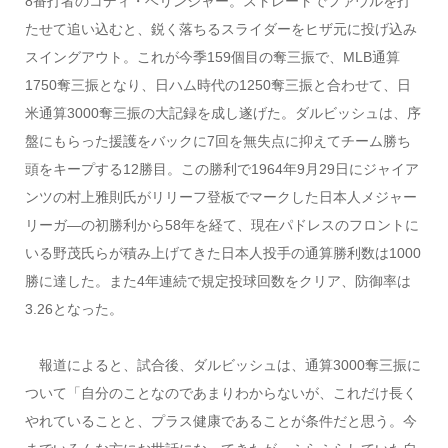
8番打者のコディ・ベリンジャー。ストレートでファウルを打
たせて追い込むと、鋭く落ちるスライダーをヒザ元に投げ込み
スイングアウト。これが今季159個目の奪三振で、MLB通算
1750奪三振となり、日ハム時代の1250奪三振と合わせて、日
米通算3000奪三振の大記録を成し遂げた。ダルビッシュは、序
盤にもらった援護をバックに7回を無失点に抑えてチーム勝ち
頭をキープする12勝目。この勝利で1964年9月29日にジャイア
ンツの村上雅則氏がリリーフ登板でマークした日本人メジャー
リーガ―の初勝利から58年を経て、現在パドレスのフロントに
いる野茂氏らが積み上げてきた日本人投手の通算勝利数は1000
勝に達した。また4年連続で規定投球回数をクリア、防御率は
3.26となった。
報道によると、試合後、ダルビッシュは、通算3000奪三振に
ついて「自分のことなのであまりわからないが、これだけ長く
やれていることと、プラス健康であることが条件だと思う。今