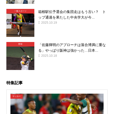
箱根駅伝予選会の集団走はもう古い？ ト
一般スポーツ
ップ通過を果たした中央学大が今...
2025.10.19
「佐藤輝明のアプローチは落合博満に重な
野球
る」やっぱり阪神は強かった…日本...
2025.10.18
特集記事
サッカー