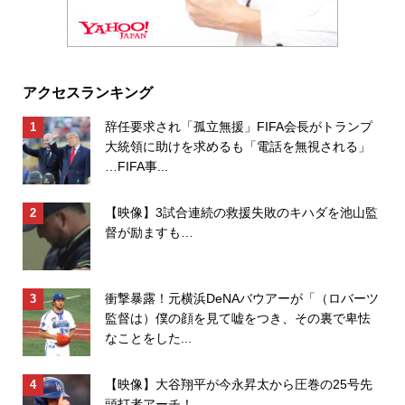
アクセスランキング
辞任要求され「孤立無援」FIFA会長がトランプ
大統領に助けを求めるも「電話を無視される」
…FIFA事...
【映像】3試合連続の救援失敗のキハダを池山監
督が励ますも…
衝撃暴露！元横浜DeNAバウアーが「（ロバーツ
監督は）僕の顔を見て嘘をつき、その裏で卑怯
なことをした...
【映像】大谷翔平が今永昇太から圧巻の25号先
頭打者アーチ！