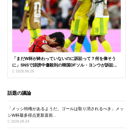
「まだW杯が終わっていないのに訴訟って？何を偉そう
に」SNSで誹謗中傷殺到の韓国DFソル・ヨンウが訴訟...
2026.06.26
話題の議論
「メッシ特権があるようだ。ゴールは取り消されるべき」メッ
シW杯最多得点更新直前...
2026.06.24