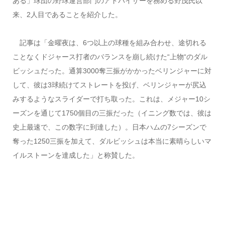
ある」球団の野球運営部門のアドバイザーを務める野茂氏以
来、2人目であることを紹介した。
記事は「金曜夜は、6つ以上の球種を組み合わせ、途切れる
ことなくドジャース打者のバランスを崩し続けた“上物“のダル
ビッシュだった。通算3000奪三振がかかったベリンジャーに対
して、彼は3球続けてストレートを投げ、ベリンジャーが尻込
みするようなスライダーで打ち取った。これは、メジャー10シ
ーズンを通じて1750個目の三振だった（イニング数では、彼は
史上最速で、この数字に到達した）。日本ハムの7シーズンで
奪った1250三振を加えて、ダルビッシュは本当に素晴らしいマ
イルストーンを達成した」と称賛した。