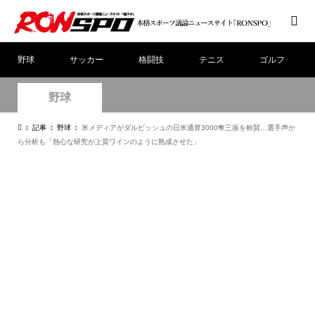
野球
サッカー
格闘技
テニス
ゴルフ
野球
記事
野球
米メディアがダルビッシュの日米通算3000奪三振を称賛…選手声か
ら分析も「熱心な研究が上質ワインのように熟成させた」