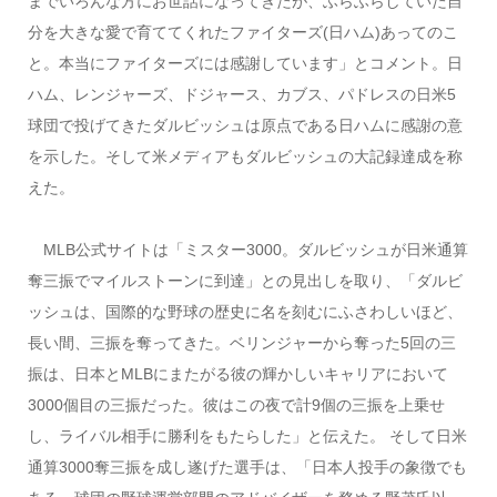
までいろんな方にお世話になってきたが、ふらふらしていた自
分を大きな愛で育ててくれたファイターズ(日ハム)あってのこ
と。本当にファイターズには感謝しています」とコメント。日
ハム、レンジャーズ、ドジャース、カブス、パドレスの日米5
球団で投げてきたダルビッシュは原点である日ハムに感謝の意
を示した。そして米メディアもダルビッシュの大記録達成を称
えた。
MLB公式サイトは「ミスター3000。ダルビッシュが日米通算
奪三振でマイルストーンに到達」との見出しを取り、「ダルビ
ッシュは、国際的な野球の歴史に名を刻むにふさわしいほど、
長い間、三振を奪ってきた。ベリンジャーから奪った5回の三
振は、日本とMLBにまたがる彼の輝かしいキャリアにおいて
3000個目の三振だった。彼はこの夜で計9個の三振を上乗せ
し、ライバル相手に勝利をもたらした」と伝えた。 そして日米
通算3000奪三振を成し遂げた選手は、「日本人投手の象徴でも