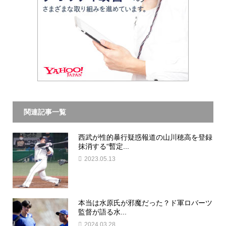
関連記事一覧
西武が性的暴行疑惑報道の山川穂高を登録
抹消する“暫定...
2023.05.13
本当は水原氏が邪魔だった？ド軍ロバーツ
監督が語る水...
2024.03.28