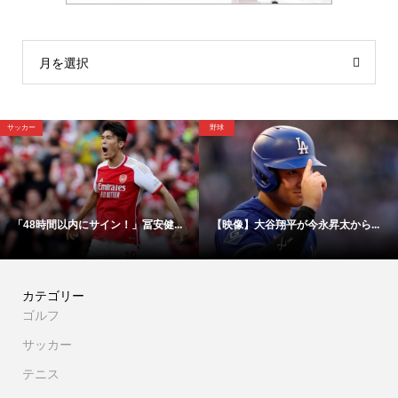
月を選択
野球
野球
【映像】球団史上初！阪神ガルシ...
「池山よ。笑顔はどうした？」ヤ...
カテゴリー
ゴルフ
サッカー
テニス