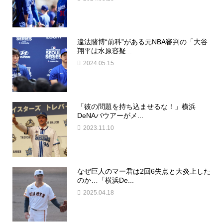
違法賭博“前科”がある元NBA審判の「大谷
翔平は水原容疑...
2024.05.15
「彼の問題を持ち込ませるな！」横浜
DeNAバウアーがメ...
2023.11.10
なぜ巨人のマー君は2回6失点と大炎上した
のか…「横浜De...
2025.04.18