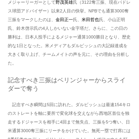
メジャーリーガーとして
野茂英雄
氏（3122奪三振、現在パドレ
ス球団アドバイザー）以来2人目の快挙。NPBでも通算3000奪
三振をマークしたのは、
金田正一
氏、
米田哲也
氏、小山正明
氏、鈴木啓示氏の4人しかいない金字塔だ。さらに、この日の
勝利は、日本人投手によるメジャー通算1000勝目となり、歴史
的な1日となった。米メディアもダルビッシュの大記録達成を
大きく取り上げ、チームメイトの声を元に、その理由を分析し
た。
記念すべき三振はベリンジャーからスライ
ダーで奪う
記念すべき瞬間は5回に訪れた。ダルビッシュは最速154キロ
のストレートを軸に要所で変化球を交えながら西地区首位を独
走するドジャースを相手に4回まで無失点、三振を5つ奪い、日
米通算3000奪三振にリーチをかけていた。無死一塁で打席には