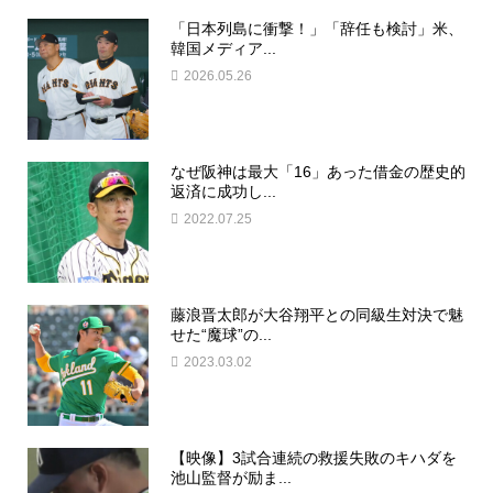
「日本列島に衝撃！」「辞任も検討」米、
韓国メディア...
2026.05.26
なぜ阪神は最大「16」あった借金の歴史的
返済に成功し...
2022.07.25
藤浪晋太郎が大谷翔平との同級生対決で魅
せた“魔球”の...
2023.03.02
【映像】3試合連続の救援失敗のキハダを
池山監督が励ま...