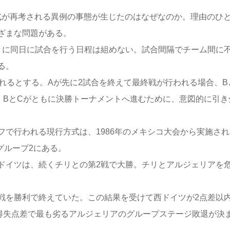
が再考される異例の事態が生じたのはなぜなのか。理由のひ
ざまな問題がある。
に同日に試合を行う日程は組めない。試合間隔でチーム間に
る。
れるとする。Aが先に2試合を終えて最終戦が行われる場合、B
、BとCがともに決勝トーナメントへ進むために、意図的に引き
で行われる現行方式は、1986年のメキシコ大会から実施され
グループ2にある。
イツは、続くチリとの第2戦で大勝。チリとアルジェリアを
。
を勝利で終えていた。この結果を受けて西ドイツが2点差以
、得失点差で最も劣るアルジェリアのグループステージ敗退が決