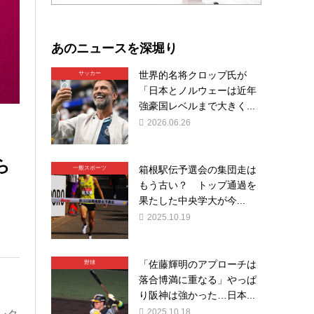
あのニュースを深堀り
世界的名将クロップ氏が
サッカー
「日本とノルウェーは近年
強豪国レベルまで大きく...
2026.06.26
ら
箱根駅伝予選会の集団走は
一般スポーツ
もう古い？ トップ通過を
果たした中央学大が今...
2025.10.19
「佐藤輝明のアプローチは
野球
落合博満に重なる」やっぱ
り阪神は強かった…日本...
2025.10.18