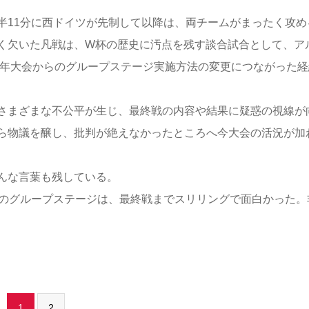
11分に西ドイツが先制して以降は、両チームがまったく攻め
く欠いた凡戦は、W杯の歴史に汚点を残す談合試合として、ア
6年大会からのグループステージ実施方法の変更につながった経
さまざまな不公平が生じ、最終戦の内容や結果に疑惑の視線が
ら物議を醸し、批判が絶えなかったところへ今大会の活況が加
んな言葉も残している。
会のグループステージは、最終戦までスリリングで面白かった。
1
2