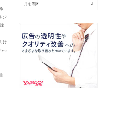
月を選択
る
ルジ
緯
向け
わっ
非