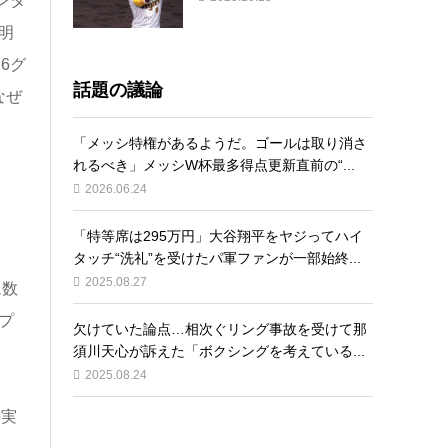
ンタ
明
6グ
話題の議論
なぜ
「メッシ特権があるようだ。ゴールは取り消さ
れるべき」メッシW杯最多得点更新直前の“...
2026.06.24
「特等席は295万円」大谷翔平をヤジってハイ
タッチ“洗礼”を受けたパ軍ファンが一部始終...
2025.08.27
ム数
プ
欠けていた論点…相次ぐリング事故を受けて那
須川天心が訴えた「ボクシングを考えている...
2025.08.24
の実