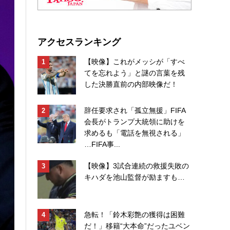
アクセスランキング
【映像】これがメッシが「すべ
てを忘れよう」と謎の言葉を残
した決勝直前の内部映像だ！
辞任要求され「孤立無援」FIFA
会長がトランプ大統領に助けを
求めるも「電話を無視される」
…FIFA事...
【映像】3試合連続の救援失敗の
キハダを池山監督が励ますも…
急転！「鈴木彩艶の獲得は困難
だ！」移籍“大本命”だったユベン