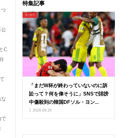
特集記事
とつ
サッカー
不公
とC
分
て
「まだW杯が終わっていないのに訴
訟って？何を偉そうに」SNSで誹謗
危な
中傷殺到の韓国DFソル・ヨン...
2026.06.26
内で
ま