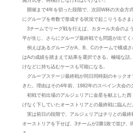
施方式を、再検討しなければいけない」
開催まで4年を切った段階で、次回W杯の大会方式
にグループを奇数で形成する状況で起こりうるさま
3チームでリーグ戦を行えば、カタール大会のよう
平が生じ、さらにグループ最終戦でも問題が出てく
例えばあるグループがA、B、Cのチームで構成さ
はAの成績を踏まえて結果を選択できる。極端な話
けなどに持ち込むケースも可能になる。
グループステージ最終戦が同日同時刻のキックオフ
きた。理由はその4年前、1982年のスペイン大会の
初戦で初出場のアルジェリアに金星を献上した西ド
げなく下していたオーストリアとの最終戦に臨んだ
実は前日の段階で、アルジェリアはチリとの最終戦
オーストリアを下せば、3チームが2勝1敗で並び