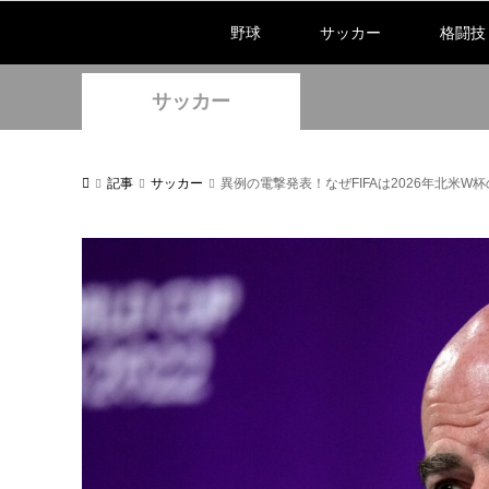
野球
サッカー
格闘技
サッカー
記事
サッカー
異例の電撃発表！なぜFIFAは2026年北米W