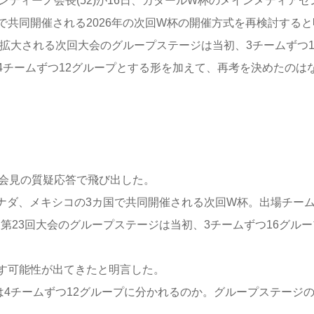
ティーノ会長(52)が16日、カタールW杯のメインメディアセ
共同開催される2026年の次回W杯の開催方式を再検討すると
に拡大される次回大会のグループステージは当初、3チームずつ1
4チームずつ12グループとする形を加えて、再考を決めたのは
者会見の質疑応答で飛び出した。
カナダ、メキシコの3カ国で共同開催される次回W杯。出場チー
る第23回大会のグループステージは当初、3チームずつ16グルー
す可能性が出てきたと明言した。
は4チームずつ12グループに分かれるのか。グループステージ