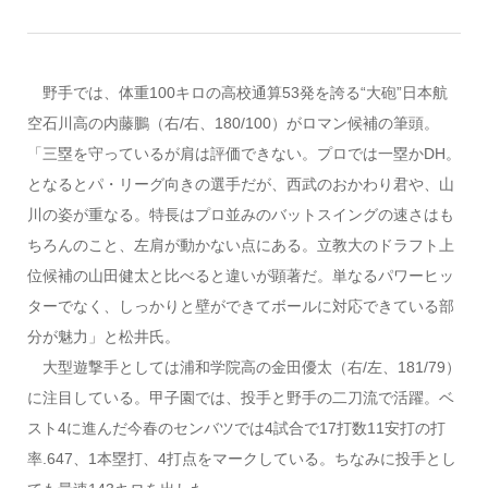
野手では、体重100キロの高校通算53発を誇る“大砲”日本航
空石川高の内藤鵬（右/右、180/100）がロマン候補の筆頭。
「三塁を守っているが肩は評価できない。プロでは一塁かDH。
となるとパ・リーグ向きの選手だが、西武のおかわり君や、山
川の姿が重なる。特長はプロ並みのバットスイングの速さはも
ちろんのこと、左肩が動かない点にある。立教大のドラフト上
位候補の山田健太と比べると違いが顕著だ。単なるパワーヒッ
ターでなく、しっかりと壁ができてボールに対応できている部
分が魅力」と松井氏。
大型遊撃手としては浦和学院高の金田優太（右/左、181/79）
に注目している。甲子園では、投手と野手の二刀流で活躍。ベ
スト4に進んだ今春のセンバツでは4試合で17打数11安打の打
率.647、1本塁打、4打点をマークしている。ちなみに投手とし