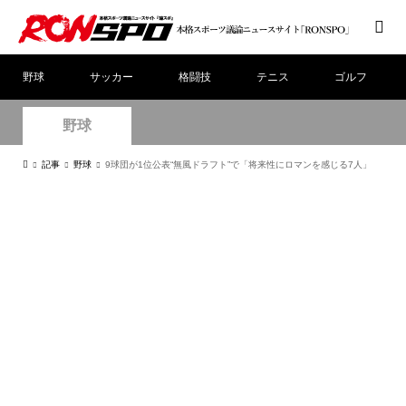
野球
サッカー
格闘技
テニス
ゴルフ
野球
記事
野球
9球団が1位公表“無風ドラフト”で「将来性にロマンを感じる7人」