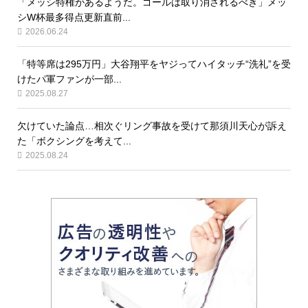
「メッシ特権があるようだ。ゴールは取り消されるべき」メッ
シW杯最多得点更新直前...
2026.06.24
「特等席は295万円」大谷翔平をヤジってハイタッチ“洗礼”を受
けたパ軍ファンが一部...
2025.08.27
欠けていた論点…相次ぐリング事故を受けて那須川天心が訴え
た「ボクシングを考えて...
2025.08.24