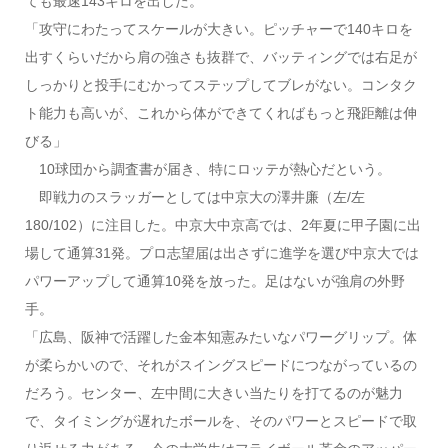
ても最速143キロを出した。
「攻守にわたってスケールが大きい。ピッチャーで140キロを
出すくらいだから肩の強さも抜群で、バッティングでは右足が
しっかりと投手にむかってステップしてブレがない。コンタク
ト能力も高いが、これから体ができてくればもっと飛距離は伸
びる」
10球団から調査書が届き、特にロッテが熱心だという。
即戦力のスラッガーとしては中京大の澤井廉（左/左
180/102）に注目した。中京大中京高では、2年夏に甲子園に出
場して通算31発。プロ志望届は出さずに進学を選び中京大では
パワーアップして通算10発を放った。足はないが強肩の外野
手。
「広島、阪神で活躍した金本知憲みたいなパワーグリップ。体
が柔らかいので、それがスイングスピードにつながっているの
だろう。センター、左中間に大きい当たりを打てるのが魅力
で、タイミングが遅れたボールを、そのパワーとスピードで取