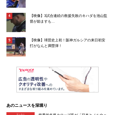
【映像】3試合連続の救援失敗のキハダを池山監
督が励ますも…
【映像】球団史上初！阪神ガルシアの来日初安
打がなんと満塁弾！
あのニュースを深堀り
サッカー