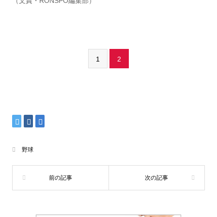
（文責・RONSPO編集部）
1
2
野球