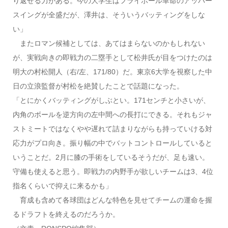
り返せる力がある。今の大学生はフライボール革命のアッパー
スイングが全盛だが、澤井は、そういうバッティングをしな
い」
またロマン候補としては、あてはまらないのかもしれない
が、実戦向きの即戦力の二塁手として松井氏が目をつけたのは
明大の村松開人（右/左、171/80）だ。東京6大学を視察した中
日の立浪監督が村松を絶賛したことで話題になった。
「とにかくバッティングがしぶとい。171センチと小さいが、
内角のボールを逆方向の左中間への長打にできる。それもジャ
ストミートではなくやや遅れて詰まりながらも持っていける対
応力がプロ向き。振り幅の中でバットコントロールしていると
いうことだ。2月に膝の手術をしているそうだが、足も速い。
守備も使えると思う。即戦力の内野手が欲しいチームは3、4位
指名くらいで抑えに来るかも」
育成も含めて各球団はどんな特色を見せてチームの運命を握
るドラフトを終えるのだろうか。