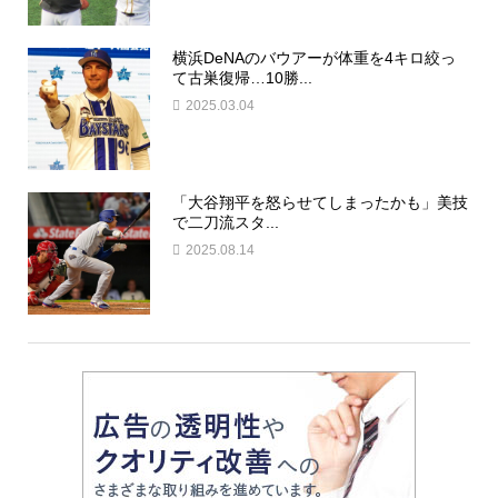
横浜DeNAのバウアーが体重を4キロ絞っ
て古巣復帰…10勝...
2025.03.04
「大谷翔平を怒らせてしまったかも」美技
で二刀流スタ...
2025.08.14