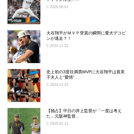
2026.06.01
大谷翔平がＭＶＰ受賞の瞬間に愛犬デコピ
ンが逃走？！
2024.11.22
史上初の3度目満票MVPに大谷翔平は真美
子夫人と“愛情”...
2024.11.22
【独占】中日の井上監督が「一度は考え
た」元阪神監督...
2025.02.11