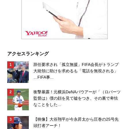
アクセスランキング
辞任要求され「孤立無援」FIFA会長がトランプ
大統領に助けを求めるも「電話を無視される」
…FIFA事...
衝撃暴露！元横浜DeNAバウアーが「（ロバーツ
監督は）僕の顔を見て嘘をつき、その裏で卑怯
なことをした...
【映像】大谷翔平が今永昇太から圧巻の25号先
頭打者アーチ！