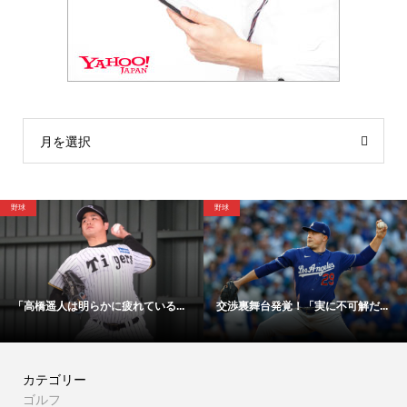
月を選択
野球
野球
「高橋遥人は明らかに疲れている...
交渉裏舞台発覚！「実に不可解だ...
カテゴリー
ゴルフ