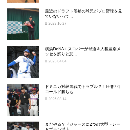
最近のドラフト候補の球児がプロ野球を見
ていないって...
2023.10.27
横浜DeNAエスコバーが脅迫＆人種差別メ
ッセを怒りと悲...
2023.04.04
ドミニカ対韓国戦でトラブル？！圧巻7回
コールド勝ちも...
2026.03.14
まだやる？ドジャースに2つの大型トレー
ドプラン浮上…...