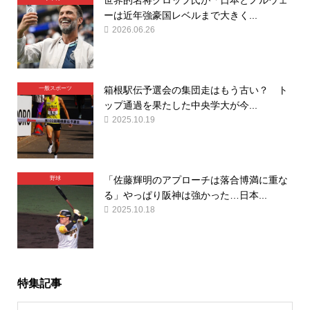
世界的名将クロップ氏が「日本とノルウェ
ーは近年強豪国レベルまで大きく...
2026.06.26
箱根駅伝予選会の集団走はもう古い？ ト
一般スポーツ
ップ通過を果たした中央学大が今...
2025.10.19
「佐藤輝明のアプローチは落合博満に重な
野球
る」やっぱり阪神は強かった…日本...
2025.10.18
特集記事