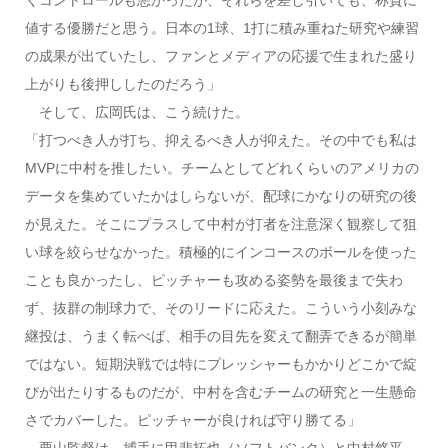
値する優勝だと思う。日本の1球、1打に積み重ねた研究や練習
の成果が出ていたし、ファンとメディアの応援で生まれた盛り
上がりも後押ししたのだろう」
そして、広岡氏は、こう続けた。
「打つべき人が打ち、抑えるべき人が抑えた。その中でも私は
MVPに中村を推したい。チームとしてどれくらいのアメリカの
データを集めていたかはしらないが、配球にかなりの研究の後
が見えた。そこにプラスして中村が打者を注意深く観察して狙
い球を絞らせなかった。積極的にインコースのボールを使った
ことも良かったし、ピッチャーも攻める姿勢を最後まで失わ
ず、抜群の制球力で、そのリードに応えた。こういう小刻みな
継投は、うまく転べば、相手の目先を変えて翻弄できるが簡単
ではない。短期決戦では特にプレッシャーもかかりどこかで綻
びが出たりするものだが、中村を含むチームの研究と一生懸命
さでカバーした。ピッチャーが良ければ守り勝てる」
栗山監督は、捕手に甲斐拓也（ソフトバンク）と中村悠平