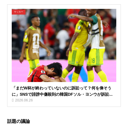
サッカー
「まだW杯が終わっていないのに訴訟って？何を偉そう
に」SNSで誹謗中傷殺到の韓国DFソル・ヨンウが訴訟...
2026.06.26
話題の議論