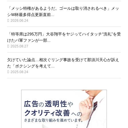
「メッシ特権があるようだ。ゴールは取り消されるべき」メッ
シW杯最多得点更新直前...
2026.06.24
「特等席は295万円」大谷翔平をヤジってハイタッチ“洗礼”を受
けたパ軍ファンが一部...
2025.08.27
欠けていた論点…相次ぐリング事故を受けて那須川天心が訴え
た「ボクシングを考えて...
2025.08.24