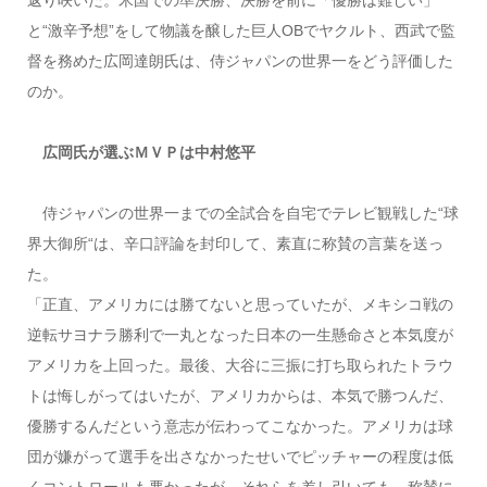
と“激辛予想”をして物議を醸した巨人OBでヤクルト、西武で監
督を務めた広岡達朗氏は、侍ジャパンの世界一をどう評価した
のか。
広岡氏が選ぶＭＶＰは中村悠平
侍ジャパンの世界一までの全試合を自宅でテレビ観戦した“球
界大御所“は、辛口評論を封印して、素直に称賛の言葉を送っ
た。
「正直、アメリカには勝てないと思っていたが、メキシコ戦の
逆転サヨナラ勝利で一丸となった日本の一生懸命さと本気度が
アメリカを上回った。最後、大谷に三振に打ち取られたトラウ
トは悔しがってはいたが、アメリカからは、本気で勝つんだ、
優勝するんだという意志が伝わってこなかった。アメリカは球
団が嫌がって選手を出さなかったせいでピッチャーの程度は低
くコントロールも悪かったが、それらを差し引いても、称賛に