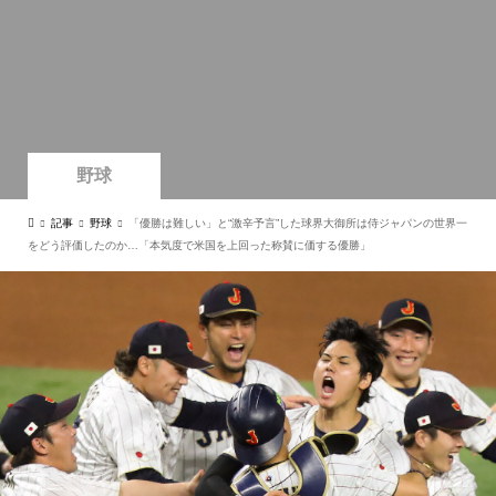
野球
記事
野球
「優勝は難しい」と“激辛予言”した球界大御所は侍ジャパンの世界一
をどう評価したのか…「本気度で米国を上回った称賛に価する優勝」