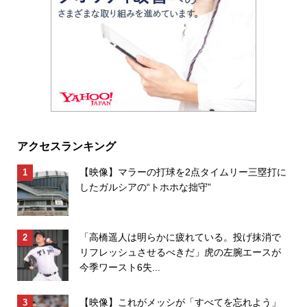
アクセスランキング
【映像】マラーの打球を2点タイムリー三塁打に
したガルシアの“トホホな拙守”
「高橋遥人は明らかに疲れている。投げ抹消で
リフレッシュさせるべきだ」虎の左腕エースが
今季ワースト6失...
【映像】これがメッシが「すべてを忘れよう」