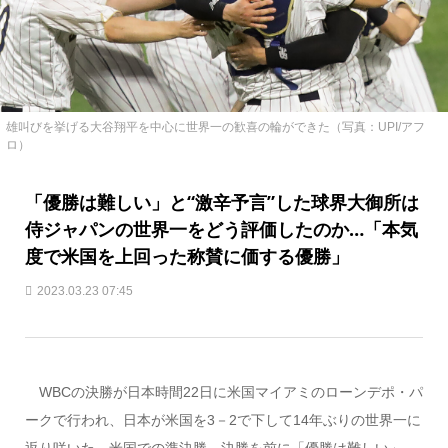
雄叫びを挙げる大谷翔平を中心に世界一の歓喜の輪ができた（写真：UPI/アフ
ロ）
「優勝は難しい」と“激辛予言”した球界大御所は
侍ジャパンの世界一をどう評価したのか…「本気
度で米国を上回った称賛に価する優勝」
2023.03.23 07:45
WBCの決勝が日本時間22日に米国マイアミのローンデポ・パ
ークで行われ、日本が米国を3－2で下して14年ぶりの世界一に
返り咲いた。米国での準決勝、決勝を前に「優勝は難しい」