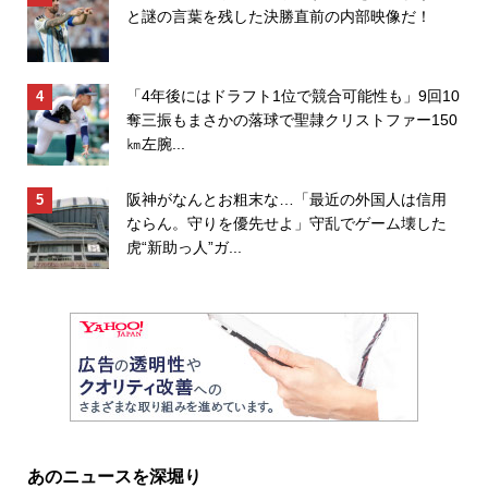
と謎の言葉を残した決勝直前の内部映像だ！
「4年後にはドラフト1位で競合可能性も」9回10
奪三振もまさかの落球で聖隷クリストファー150
㎞左腕...
阪神がなんとお粗末な…「最近の外国人は信用
ならん。守りを優先せよ」守乱でゲーム壊した
虎“新助っ人”ガ...
あのニュースを深堀り