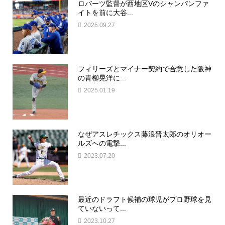
ロバーツ監督が西地区Vのシャンパンファ
イトを前に大谷...
2025.09.27
フィリーズとマイナー契約で合意した阪神
の青柳晃洋に...
2025.01.19
なぜアスレチックス藤浪晋太郎のオリオー
ルズへの電撃...
2023.07.20
最近のドラフト候補の球児がプロ野球を見
ていないって...
2023.10.27