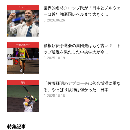
世界的名将クロップ氏が「日本とノルウェ
サッカー
ーは近年強豪国レベルまで大きく...
2026.06.26
箱根駅伝予選会の集団走はもう古い？ ト
一般スポーツ
ップ通過を果たした中央学大が今...
2025.10.19
「佐藤輝明のアプローチは落合博満に重な
野球
る」やっぱり阪神は強かった…日本...
2025.10.18
特集記事