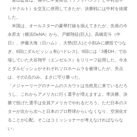
（ヤクルト）を交互に併用してきたが、決勝戦には中村を抜擢
した。
米国は、オールスターの豪華打線を揃えてきたが、先発の今
永昇太（横浜DeNA）から、戸郷翔征(巨人)、高橋宏斗（中
日）、伊藤大海（日ハム）、大勢(巨人)と小刻みに継投でつな
ぎ、8回にダルビッシュ有(パドレス)、9回には「3番DH」で出
場していた大谷翔平（エンゼルス）をリリーフ起用した。今永
とダルビッシュがそれぞれソロホームラを被弾したが、失点
は、その2点のみ。まさに守り勝った。
「メジャーリーグのチームのスカウトは当然見に来ているだろ
うし、これからアメリカに行く選手が増えますよ。準決勝、決
勝で投げた選手は全員アメリカでやれるだろう。ただ日本のス
ターが次から次へと日本のプロ野球からいなくなり、空洞化す
ることが心配。そこはコミッショナーが考えなければならな
い」