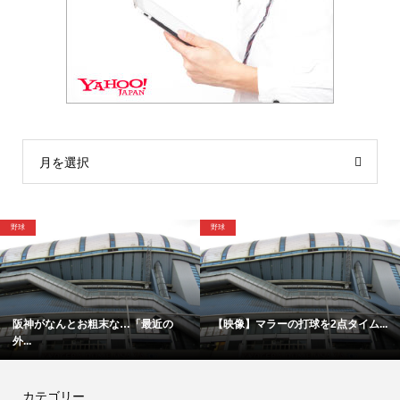
月を選択
野球
格闘技
最近の
【映像】マラーの打球を2点タイム...
「僕は厳しい親父の承認を必要
カテゴリー