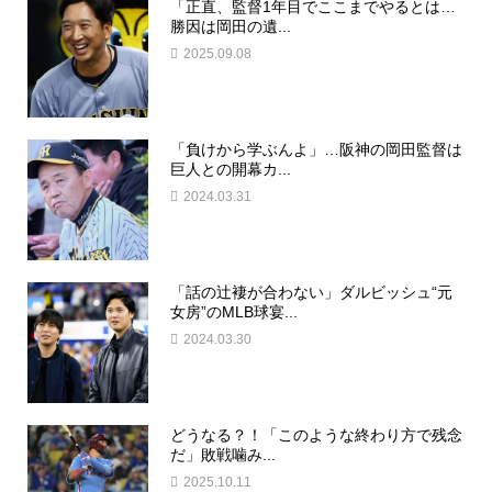
「正直、監督1年目でここまでやるとは…
勝因は岡田の遺...
2025.09.08
「負けから学ぶんよ」…阪神の岡田監督は
巨人との開幕カ...
2024.03.31
「話の辻褄が合わない」ダルビッシュ“元
女房”のMLB球宴...
2024.03.30
どうなる？！「このような終わり方で残念
だ」敗戦噛み...
2025.10.11