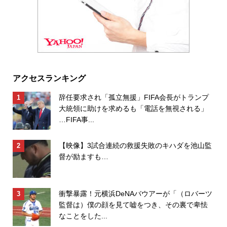
アクセスランキング
辞任要求され「孤立無援」FIFA会長がトランプ
大統領に助けを求めるも「電話を無視される」
…FIFA事...
【映像】3試合連続の救援失敗のキハダを池山監
督が励ますも…
衝撃暴露！元横浜DeNAバウアーが「（ロバーツ
監督は）僕の顔を見て嘘をつき、その裏で卑怯
なことをした...