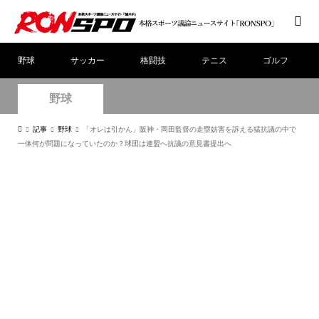
野球
サッカー
格闘技
テニス
ゴルフ
野球
記事
野球
「オレは引かん」阪神・岡田監督の走塁妨害を訴える猛抗議の中で
一体何が問題になっていたのか？球団は連盟へ抗議の意見書提出へ