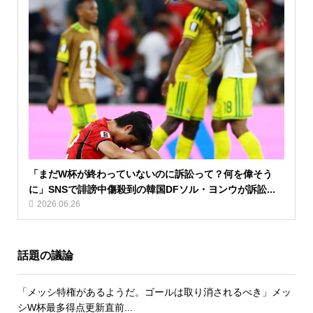
「まだW杯が終わっていないのに訴訟って？何を偉そう
に」SNSで誹謗中傷殺到の韓国DFソル・ヨンウが訴訟...
2026.06.26
話題の議論
「メッシ特権があるようだ。ゴールは取り消されるべき」メッ
シW杯最多得点更新直前...