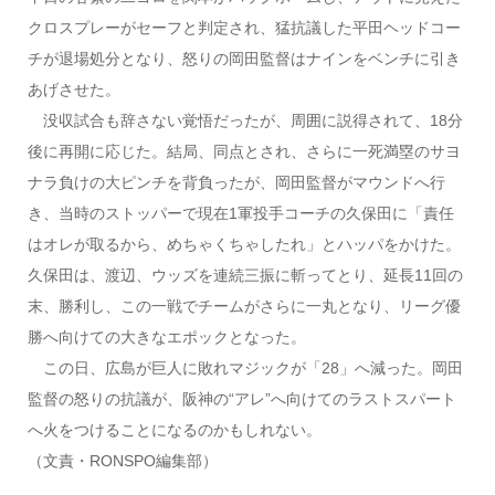
クロスプレーがセーフと判定され、猛抗議した平田ヘッドコー
チが退場処分となり、怒りの岡田監督はナインをベンチに引き
あげさせた。
没収試合も辞さない覚悟だったが、周囲に説得されて、18分
後に再開に応じた。結局、同点とされ、さらに一死満塁のサヨ
ナラ負けの大ピンチを背負ったが、岡田監督がマウンドへ行
き、当時のストッパーで現在1軍投手コーチの久保田に「責任
はオレが取るから、めちゃくちゃしたれ」とハッパをかけた。
久保田は、渡辺、ウッズを連続三振に斬ってとり、延長11回の
末、勝利し、この一戦でチームがさらに一丸となり、リーグ優
勝へ向けての大きなエポックとなった。
この日、広島が巨人に敗れマジックが「28」へ減った。岡田
監督の怒りの抗議が、阪神の“アレ”へ向けてのラストスパート
へ火をつけることになるのかもしれない。
（文責・RONSPO編集部）