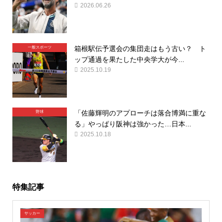
2026.06.26
箱根駅伝予選会の集団走はもう古い？ ト
一般スポーツ
ップ通過を果たした中央学大が今...
2025.10.19
「佐藤輝明のアプローチは落合博満に重な
野球
る」やっぱり阪神は強かった…日本...
2025.10.18
特集記事
サッカー