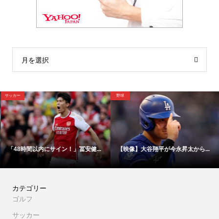
月を選択
サッカー
野球
「48時間以内にサイン！」冨安健...
【映像】大谷翔平が今永昇太から...
カテゴリー
ゴルフ
サッカー