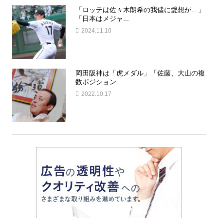
「ロッテは佐々木朗希の我儘に愛想が…」
「日本はメジャ...
2024.11.10
岡田阪神は「虎メダル」「佐藤、大山の複
数ポジション...
2022.10.17