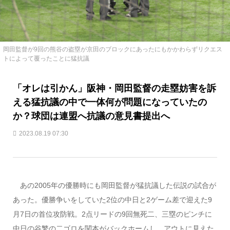
岡田監督が9回の熊谷の盗塁が京田のブロックにあったにもかかわらずリクエス
トによって覆ったことに猛抗議
「オレは引かん」阪神・岡田監督の走塁妨害を訴
える猛抗議の中で一体何が問題になっていたの
か？球団は連盟へ抗議の意見書提出へ
2023.08.19 07:30
あの2005年の優勝時にも岡田監督が猛抗議した伝説の試合が
あった。優勝争いをしていた2位の中日と2ゲーム差で迎えた9
月7日の首位攻防戦。2点リードの9回無死二、三塁のピンチに
中日の谷繁の二ゴロを関本がバックホームし、アウトに見えた