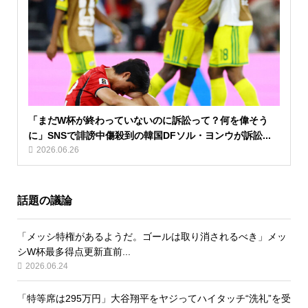
「まだW杯が終わっていないのに訴訟って？何を偉そう
に」SNSで誹謗中傷殺到の韓国DFソル・ヨンウが訴訟...
2026.06.26
話題の議論
「メッシ特権があるようだ。ゴールは取り消されるべき」メッ
シW杯最多得点更新直前...
2026.06.24
「特等席は295万円」大谷翔平をヤジってハイタッチ“洗礼”を受