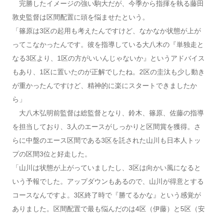
完勝したイメージの強い駒大だが、今季から指揮を執る藤田
敦史監督は区間配置に頭を悩ませたという。
「篠原は3区の起用も考えたんですけど、なかなか状態が上が
ってこなかったんです。彼を指導している大八木の『単独走と
なる3区より、1区の方がいいんじゃないか』というアドバイス
もあり、1区に置いたのが正解でしたね。2区の圭汰も少し動き
が重かったんですけど、精神的に楽にスタートできましたか
ら」
大八木弘明前監督は総監督となり、鈴木、篠原、佐藤の指導
を担当しており、3人のエースがしっかりと区間賞を獲得。さ
らに中盤のエース区間である3区を託された山川も日本人トッ
プの区間3位と好走した。
「山川は状態が上がっていましたし、3区は向かい風になると
いう予報でした。アップダウンもあるので、山川が得意とする
コースなんですよ。3区終了時で『勝てるかな』という感覚が
ありました。区間配置で最も悩んだのは4区（伊藤）と5区（安