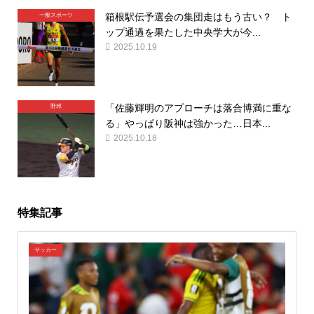
箱根駅伝予選会の集団走はもう古い？ ト
一般スポーツ
ップ通過を果たした中央学大が今...
2025.10.19
「佐藤輝明のアプローチは落合博満に重な
野球
る」やっぱり阪神は強かった…日本...
2025.10.18
特集記事
サッカー