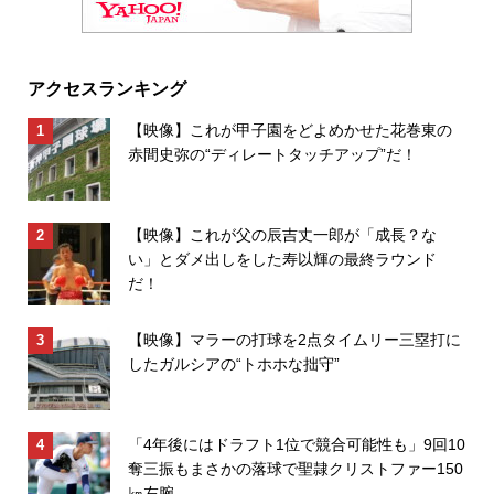
アクセスランキング
【映像】これが甲子園をどよめかせた花巻東の
赤間史弥の“ディレートタッチアップ”だ！
【映像】これが父の辰吉丈一郎が「成長？な
い」とダメ出しをした寿以輝の最終ラウンド
だ！
【映像】マラーの打球を2点タイムリー三塁打に
したガルシアの“トホホな拙守”
「4年後にはドラフト1位で競合可能性も」9回10
奪三振もまさかの落球で聖隷クリストファー150
㎞左腕...