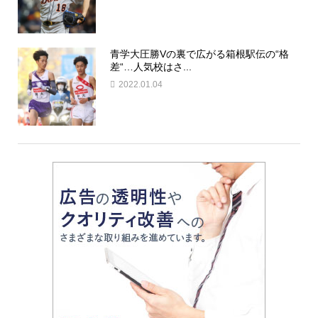
青学大圧勝Vの裏で広がる箱根駅伝の“格
差“…人気校はさ...
2022.01.04