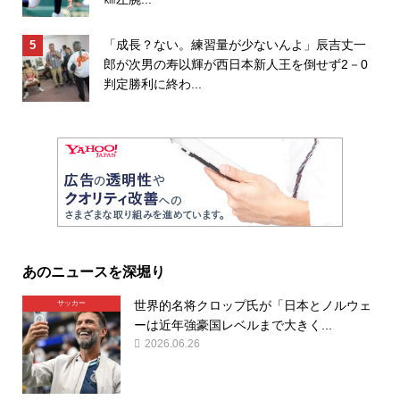
「成長？ない。練習量が少ないんよ」辰吉丈一
郎が次男の寿以輝が西日本新人王を倒せず2－0
判定勝利に終わ...
あのニュースを深堀り
世界的名将クロップ氏が「日本とノルウェ
サッカー
ーは近年強豪国レベルまで大きく...
2026.06.26