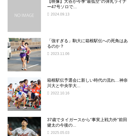
【映像】大谷が今季“最低空”の弾丸ライナ
ー47号ソロで...
2024.09.13
「強すぎる」駒大に箱根駅伝への死角はあ
るのか？
2023.11.06
箱根駅伝予選会に新しい時代の流れ…神奈
川大と中央学大...
2022.10.16
37歳でタイガースから“事実上戦力外”前田
健太の今後の...
2025.05.03