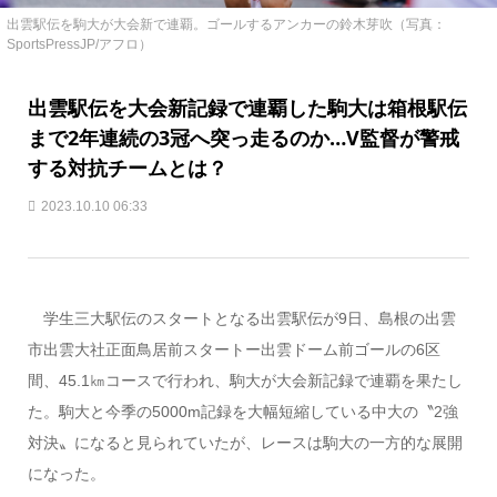
出雲駅伝を駒大が大会新で連覇。ゴールするアンカーの鈴木芽吹（写真：
SportsPressJP/アフロ）
出雲駅伝を大会新記録で連覇した駒大は箱根駅伝
まで2年連続の3冠へ突っ走るのか…V監督が警戒
する対抗チームとは？
2023.10.10 06:33
学生三大駅伝のスタートとなる出雲駅伝が9日、島根の出雲
市出雲大社正面鳥居前スタートー出雲ドーム前ゴールの6区
間、45.1㎞コースで行われ、駒大が大会新記録で連覇を果たし
た。駒大と今季の5000m記録を大幅短縮している中大の〝2強
対決〟になると見られていたが、レースは駒大の一方的な展開
になった。