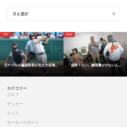
月を選択
格闘技
野球
た大谷翔...
「成長？ない。練習量が少ないん...
【映像】これが甲子園を
カテゴリー
ゴルフ
サッカー
テニス
モータースポーツ