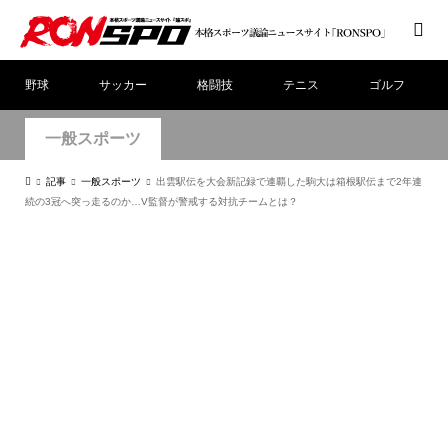
野球
サッカー
格闘技
テニス
ゴルフ
一般スポーツ
記事
一般スポーツ
出雲駅伝を大会新記録で連覇した駒大は箱根駅伝まで2年連
続の3冠へ突っ走るのか…V監督が警戒する対抗チームとは？