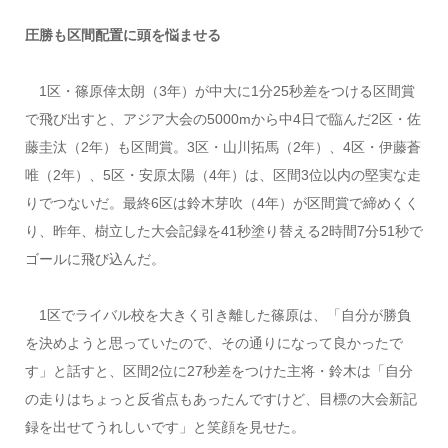
圧勝も区間配置に頭を悩ませる
1区・篠原倖太朗（3年）が中大に1分25秒差をつける区間賞
で飛び出すと、アジア大会の5000mから中4日で臨んだ2区・佐
藤圭汰（2年）も区間賞。3区・山川拓馬（2年）、4区・伊藤蒼
唯（2年）、5区・安原太陽（4年）は、区間3位以内の堅実な走
りでつないだ。最終6区は鈴木芽吹（4年）が区間賞で締めくく
り、昨年、樹立した大会記録を41秒塗り替える2時間7分51秒で
ゴールに飛び込んだ。
1区でライバル校を大きく引き離した篠原は、「自分が勝負
を決めようと思っていたので、その通りになって良かったで
す」と話すと、区間2位に27秒差をつけた主将・鈴木は「自分
の走りはちょっと反省点もあったんですけど、目標の大会新記
録を出せてうれしいです」と笑顔を見せた。