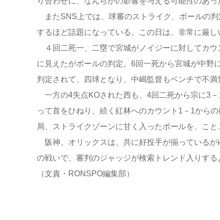
り合わせに、なんらかの影響を与える可能性のあっ
またSNS上では、球審のストライク、ボールの判
するほど話題になっている。この日は、非常に厳し
４回二死一、二塁で宮城がノイジーに対してカウン
に見えたがボールの判定。6回一死から宮城が中野
判定されて、四球となり、中嶋監督もベンチで不満
一方の4失点KOされた西も、4回二死から宗に3
って首をひねり、続く紅林へのカウント1－1から
局、ストライクゾーンに甘く入ったボールを、こと
阪神、オリックスは、共に好投手が揃っているが
の戦いで、審判のジャッジが検索トレンド入りする
（文責・RONSPO編集部）