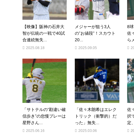
【映像】阪神の石井大
メジャーが狙う3人
8
智が伝統の一戦で40試
の”お値段”！スカウト
佐
合連続無失...
20...
らメ
2025.08.18
2025.09.05
2
「サトテルの“勘違い確
「佐々木朗希はエレク
佐
信歩き”の怠慢プレーは
トリック（衝撃的）だ
択
星野さん...
った」無失...
定、
2025.06.16
2025.03.06
2