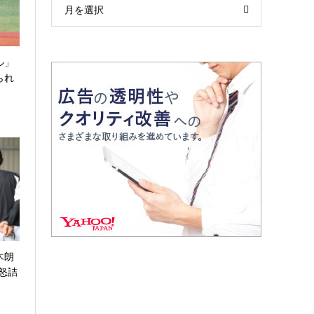
月を選択
ル」
られ
木朗
怒詰