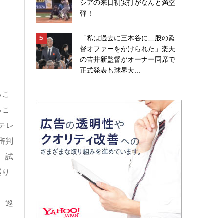
シアの来日初安打がなんと満塁
弾！
「私は過去に三木谷に二股の監
督オファーをかけられた」楽天
の吉井新監督がオーナー同席で
正式発表も球界大...
るこ
るこ
テレ
審判
、試
巡り
、巡