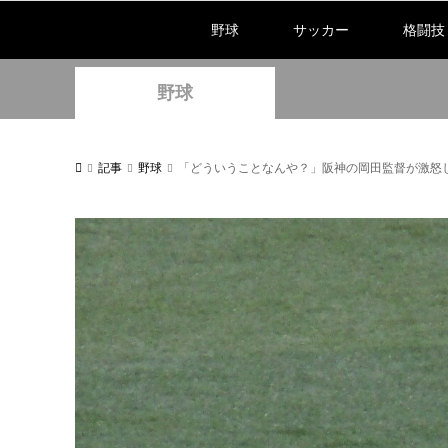
野球
サッカー
格闘技
野球
記事
野球
「どういうことなんや？」阪神の岡田監督が激怒