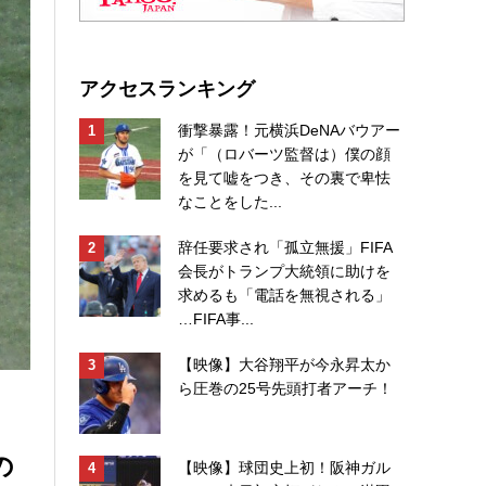
アクセスランキング
衝撃暴露！元横浜DeNAバウアー
が「（ロバーツ監督は）僕の顔
を見て嘘をつき、その裏で卑怯
なことをした...
辞任要求され「孤立無援」FIFA
会長がトランプ大統領に助けを
求めるも「電話を無視される」
…FIFA事...
【映像】大谷翔平が今永昇太か
ら圧巻の25号先頭打者アーチ！
の
【映像】球団史上初！阪神ガル