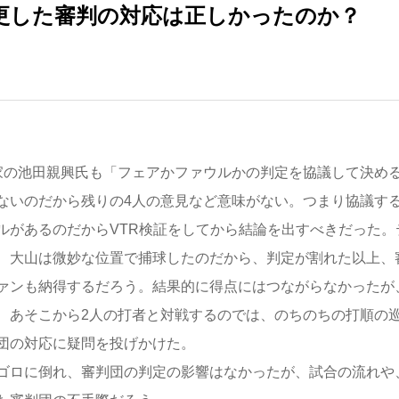
更した審判の対応は正しかったのか？
家の池田親興氏も「フェアかファウルかの判定を協議して決め
ないのだから残りの4人の意見など意味がない。つまり協議す
ルがあるのだからVTR検証をしてから結論を出すべきだった。
、大山は微妙な位置で捕球したのだから、判定が割れた以上、
ァンも納得するだろう。結果的に得点にはつながらなかったが
、あそこから2人の打者と対戦するのでは、のちのちの打順の
団の対応に疑問を投げかけた。
ゴロに倒れ、審判団の判定の影響はなかったが、試合の流れや