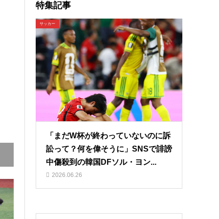
特集記事
サッカー
「まだW杯が終わっていないのに訴
訟って？何を偉そうに」SNSで誹謗
中傷殺到の韓国DFソル・ヨン...
2026.06.26