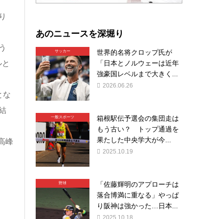
り
あのニュースを深堀り
う
世界的名将クロップ氏が
サッカー
ルと
「日本とノルウェーは近年
強豪国レベルまで大きく...
2026.06.26
とな
結
箱根駅伝予選会の集団走は
一般スポーツ
もう古い？ トップ通過を
果たした中央学大が今...
高峰
2025.10.19
「佐藤輝明のアプローチは
野球
落合博満に重なる」やっぱ
り阪神は強かった…日本...
2025.10.18