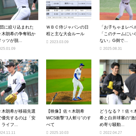
球団に絞り込まれた
ＷＢＣ侍ジャパンの日
「お子ちゃまレベ
々木朗希の争奪戦か
程と主な大会ルール
「このチームにい
ッツが脱...
ない」G倒で...
2023.03.09
025.01.09
2025.08.31
々木朗希が移籍先選
【映像】佐々木朗希
どうなる？！佐々
で優先するのは「安
WCS衝撃“3人斬り”のす
希と白井球審の“激
ライフ...
べて
め寄り騒動...
024.11.11
2025.10.03
2022.04.27