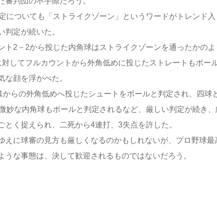
た審判団の不手際だろう。
定についても「ストライクゾーン」というワードがトレンド入
い判定が続いた。
ト2－2から投じた内角球はストライクゾーンを通ったかのよ
に対してフルカウントから外角低めに投じたストレートもボー
気な顔を浮かべた。
－1からの外角低めへ投じたシュートをボールと判定され、四球
の微妙な内角球もボールと判定されるなど、厳しい判定が続き、
ごとく捉えられ、二死から4連打、3失点を許した。
ゆえに球審の見方も厳しくなるのかもしれないが、プロ野球最
ような事態は、決して歓迎されるものではないだろう。