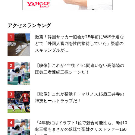
アクセスランキング
激震！韓国サッカー協会が15年前にW杯予選な
どで「外国人審判を性的接待していた」疑惑の
スキャンダルが...
【映像】これが4年後ドラ1間違いない高部陸の
圧巻三者連続三振シーンだ！
【映像】これが横浜Ｆ・マリノス16歳三井寺の
神技ヒールトラップだ！
「4年後にはドラフト1位で競合可能性も」9回10
奪三振もまさかの落球で聖隷クリストファー150