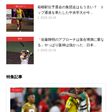
箱根駅伝予選会の集団走はもう古い？ ト
一般スポーツ
ップ通過を果たした中央学大が今...
2025.10.19
「佐藤輝明のアプローチは落合博満に重な
野球
る」やっぱり阪神は強かった…日本...
2025.10.18
特集記事
サッカー