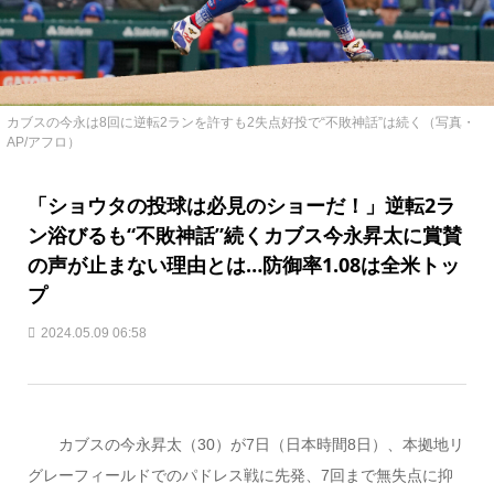
カブスの今永は8回に逆転2ランを許すも2失点好投で“不敗神話”は続く（写真・
AP/アフロ）
「ショウタの投球は必見のショーだ！」逆転2ラ
ン浴びるも“不敗神話”続くカブス今永昇太に賞賛
の声が止まない理由とは…防御率1.08は全米トッ
プ
2024.05.09 06:58
カブスの今永昇太（30）が7日（日本時間8日）、本拠地リ
グレーフィールドでのパドレス戦に先発、7回まで無失点に抑