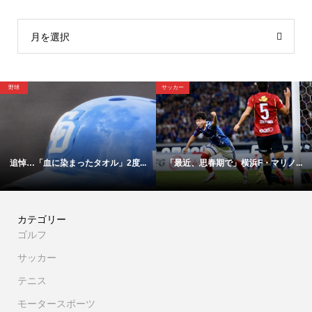
月を選択
サッカー
サッカー
ったタオル」2度...
「最近、思春期で」横浜F・マリノ...
【映像】これが横
カテゴリー
ゴルフ
サッカー
テニス
モータースポーツ