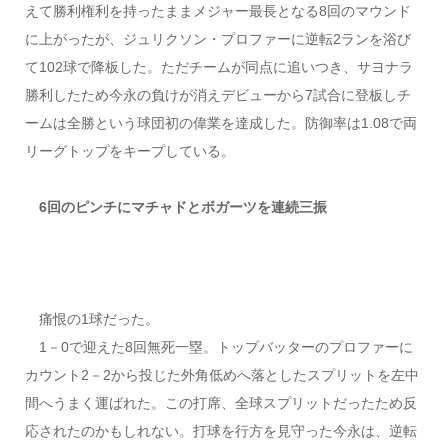
えて勝利権利を持ったままメジャー最長となる8回のマウンド
に上がったが、ジュリクソン・プロファーに逆転2ランを浴び
て102球で降板した。ただチームが同点に追いつき、サヨナラ
勝利したため今永の負けが消えデビューから7試合に登板しチ
ームは全勝という球団初の偉業を達成した。防御率は1.08で両
リーグトップをキープしている。
6回のピンチにマチャドとボガーツを連続三振
痛恨の1球だった。
1－0で迎えた8回無死一塁。トップバッターのプロファーに
カウント2－2から投じた外角低めへ落としたスプリットを左中
間へうまく運ばれた。この打席、全球スプリットだったため反
応されたのかもしれない。打球を行方を見守った今永は、逆転