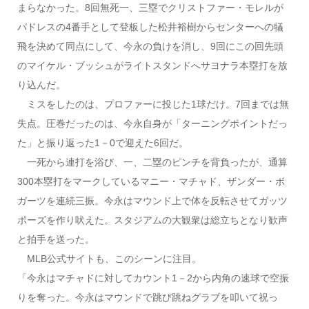
まらなかった。8回無死一、三塁でクリストファー・モレルが
パドレスの4番手として登板した松井裕樹からセンターへの犠
飛を決めて同点にして、今永の負けを消し、9回にこの回先頭
のマイケル・ブッシュがライトスタンドへサヨナラ本塁打を放
り込んだ。
ミスをしたのは、プロファーに投じた1球だけ。7回までは無
失点。圧巻だったのは、今永自身が「ターニングポイントだっ
た」と振り返った1－0で迎えた6回だ。
一死から連打を浴び、一、二塁のピンチを背負ったが、通算
300本塁打をマークしているマニー・マチャド、ザンダー・ボ
ガーツを連続三振。今永はマウンド上で体を反転させてガッツ
ポーズを作り吠えた。スタジアムの大観衆は総立ちとなり歓声
と拍手を送った。
MLB公式サイトも、このシーンに注目。
「今永はマチャドに対してカウント1－2から内角の速球で空振
りを奪った。今永はマウンドで跳び跳ねグラブを叩いて祝っ