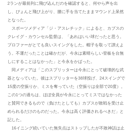
2ランが最前列に飛び込んだのを確認すると、何やら声を出
し、ぴょんと飛び上がり、腰に手を当てたままマウンド上呆然
となった。
スポーツメディア「ジ・アスレチック」によると、カブスの
クレイグ・カウンセル監督は、「あれはいい球だったと思う。
プロファーがとても良いスイングをした。帽子を取って讃えよ
う。不運だったことは確かだが、今永は素晴らしい登板を台無
しにすることはなかった」と今永をかばった。
同メディアは「このスプリッターは今永にとって破壊的な武
器となっていた。彼はスプリッターを38球投げ、24スイングで
15度の空振りか、ミスを奪っていた（空振りは全部で20度）。
この1つの過ちは、ほぼ全員が今永にとってミスではなかった
と賛同できるもので（負けたとしても）カブスが敗戦を受け止
められるだけのものだった。今永は高く評価されるべきだ」と
記した。
16イニング続いていた無失点はストップしたが不敗神話は止