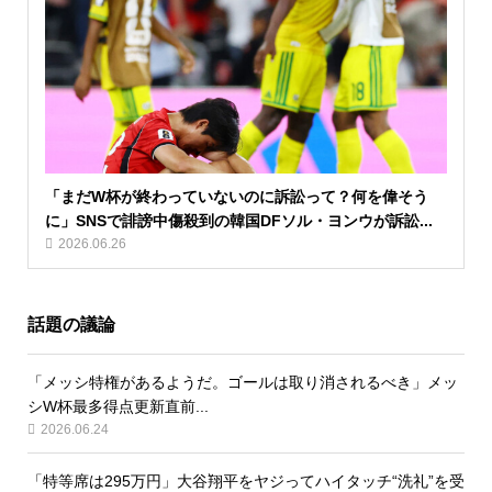
「まだW杯が終わっていないのに訴訟って？何を偉そう
に」SNSで誹謗中傷殺到の韓国DFソル・ヨンウが訴訟...
2026.06.26
話題の議論
「メッシ特権があるようだ。ゴールは取り消されるべき」メッ
シW杯最多得点更新直前...
2026.06.24
「特等席は295万円」大谷翔平をヤジってハイタッチ“洗礼”を受