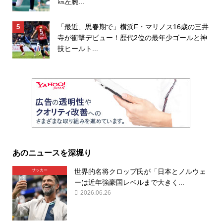
㎞左腕...
「最近、思春期で」横浜F・マリノス16歳の三井
寺が衝撃デビュー！歴代2位の最年少ゴールと神
技ヒールト...
あのニュースを深堀り
世界的名将クロップ氏が「日本とノルウェ
サッカー
ーは近年強豪国レベルまで大きく...
2026.06.26