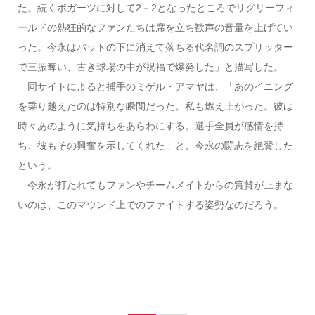
た。続くボガーツに対して2－2となったところでリグリーフィ
ールドの熱狂的なファンたちは席を立ち歓声の音量を上げてい
った。今永はバットの下に消えて落ちる代名詞のスプリッター
で三振奪い、古き球場の中が祝福で爆発した」と描写した。
同サイトによると捕手のミゲル・アマヤは、「あのイニング
を乗り越えたのは特別な瞬間だった。私も燃え上がった。彼は
時々あのように気持ちをあらわにする。選手全員が感情を持
ち、彼もその興奮を示してくれた」と、今永の闘志を絶賛した
という。
今永が打たれてもファンやチームメイトからの賞賛が止まな
いのは、このマウンド上でのファイトする姿勢なのだろう。