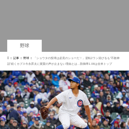
野球
記事
野球
「ショウタの投球は必見のショーだ！」逆転2ラン浴びるも“不敗神
話”続くカブス今永昇太に賞賛の声が止まない理由とは…防御率1.08は全米トップ