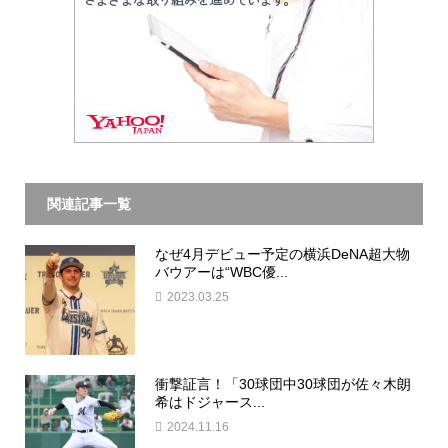
関連記事一覧
なぜ4月デビュー予定の横浜DeNA超大物
バウアーは“WBC優...
2023.03.25
衝撃証言！「30球団中30球団が佐々木朗
希はドジャース...
2024.11.16