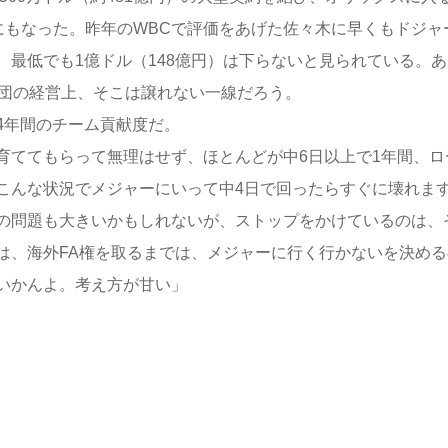
円）にもなった。昨年のWBCで評価をあげた佐々木に早くもドジャ
最低でも1億ドル（148億円）は下らないと見られている。あ
球団の経営上、そこは譲れない一線だろう。
4年間のチーム貢献度だ。
育ててもらって無理はせず、ほとんどが中6日以上で1年間、ロ
こんな状況でメジャーにいって中4日で回ったらすぐに壊れま
の問題も大きいかもしれないが、ストップをかけているのは、
は、海外FA権を取るまでは、メジャーに行く行かないを決める
いかんよ。考え方が甘い」