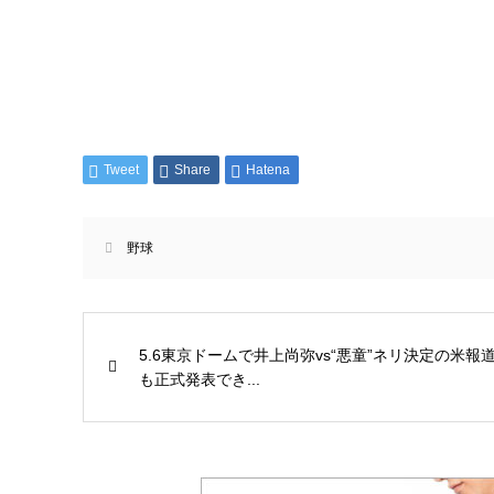
Tweet
Share
Hatena
野球
5.6東京ドームで井上尚弥vs“悪童”ネリ決定の米報
も正式発表でき...