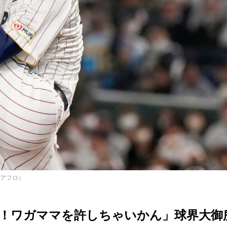
/アフロ）
！ワガママを許しちゃいかん」球界大御