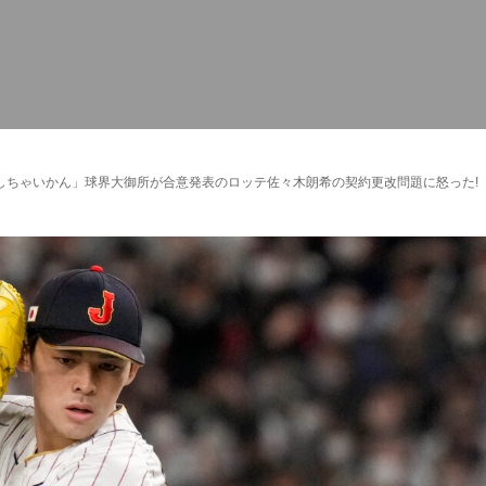
しちゃいかん」球界大御所が合意発表のロッテ佐々木朗希の契約更改問題に怒った!