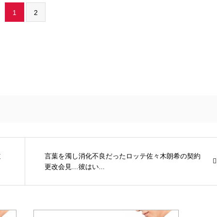
1
2
道
言葉を濁し消化不良だったロッテ佐々木朗希の契約
更改会見…彼はい...