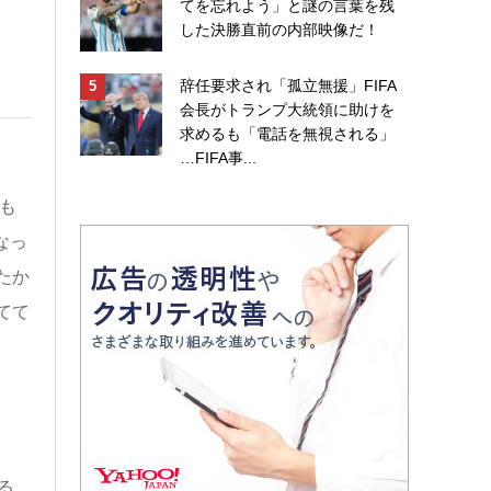
てを忘れよう」と謎の言葉を残
した決勝直前の内部映像だ！
辞任要求され「孤立無援」FIFA
会長がトランプ大統領に助けを
求めるも「電話を無視される」
…FIFA事...
も
なっ
たか
てて
る