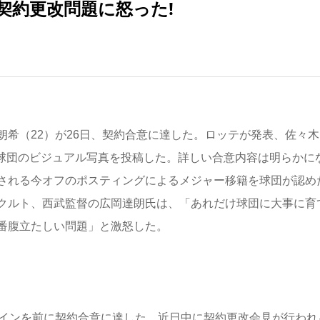
契約更改問題に怒った!
希（22）が26日、契約合意に達した。ロッテが発表、佐々木
た球団のビジュアル写真を投稿した。詳しい合意内容は明らかに
される今オフのポスティングによるメジャー移籍を球団が認め
ヤクルト、西武監督の広岡達朗氏は、「あれだけ球団に大事に育
番腹立たしい問題」と激怒した。
インを前に契約合意に達した。近日中に契約更改会見が行われ