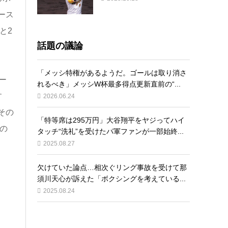
ース
と2
話題の議論
「メッシ特権があるようだ。ゴールは取り消さ
ー
れるべき」メッシW杯最多得点更新直前の“...
す
2026.06.24
その
「特等席は295万円」大谷翔平をヤジってハイ
の
タッチ“洗礼”を受けたパ軍ファンが一部始終...
2025.08.27
欠けていた論点…相次ぐリング事故を受けて那
須川天心が訴えた「ボクシングを考えている...
2025.08.24