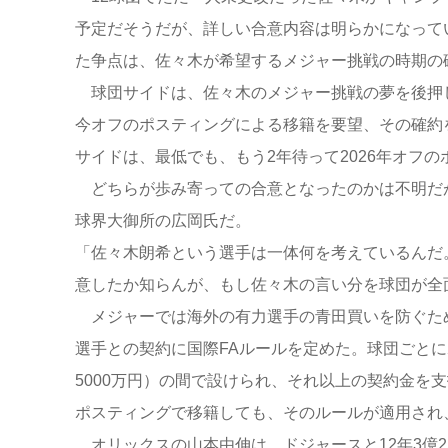
予定だそうだが、詳しい合意内容は明らかになって
た争点は、佐々木が希望するメジャー挑戦の時期の
球団サイドは、佐々木のメジャー挑戦の夢を後押
今オフのポスティングによる移籍を要望、その確約
サイドは、最低でも、もう2年待って2026年オフ
どちらが歩み寄っての合意となったのかは不明だ
球界大御所の広岡氏だ。
「佐々木朗希という選手は一体何を考えているんだ
意したか知らんが、もし佐々木の言い分を球団が全
メジャーでは海外の有力選手の青田買いを防ぐため
選手との契約に国際FAルールを定めた。球団ごとにボ
5000万円）の間で設けられ、それ以上の契約金を
ポスティングで移籍しても、そのルールが適用され
オリックスの山本由伸は、ドジャースと12年3億2