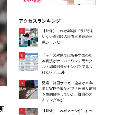
アクセスランキング
【映像】これが4年後ドラ1間違
いない高部陸の圧巻三者連続三
振シーンだ！
「今年の対象では智弁学園の杉
本真滉がナンバーワン」元ヤク
ルト編成部長がセンバツで見つ
けたBIG3以外...
激震！韓国サッカー協会が15年
前にW杯予選などで「外国人審判
を性的接待していた」疑惑のス
キャンダルが...
所
【映像】これがメッシが「すべ