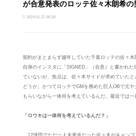
が合意発表のロッテ佐々木朗希の
2024.01.27 06:29
契約がまとまらず越年していた千葉ロッテの佐々木朗
自身のインスタに「SIGNED」（合意）と書かれ
ていないが、焦点は、佐々木サイドが求めていたと
どうか。かつてロッテでGMを務めた巨人OBで元
もらいながら一体何を考えているんだ。最近では一
「ロウキは一体何を考えているんだ？」
12球団でただ一人未更改だった佐々木がキャンプ