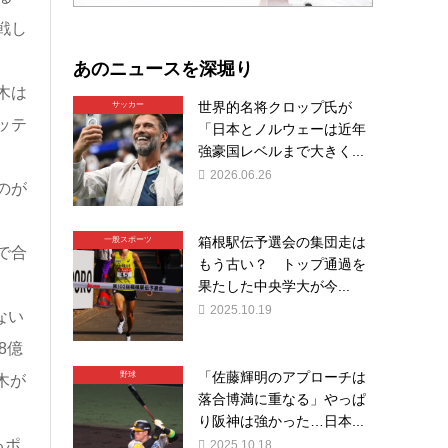
戦し
あのニュースを深堀り
木は
世界的名将クロップ氏が
サッカー
ッテ
「日本とノルウェーは近年
強豪国レベルまで大きく...
2026.06.26
のが
箱根駅伝予選会の集団走は
一般スポーツ
で合
もう古い？ トップ通過を
果たした中央学大が今...
2025.10.19
ない
8億
「佐藤輝明のアプローチは
野球
木が
落合博満に重なる」やっぱ
り阪神は強かった…日本...
るポ
2025.10.18