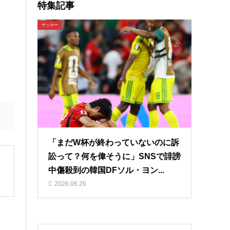
特集記事
サッカー
「まだW杯が終わっていないのに訴
訟って？何を偉そうに」SNSで誹謗
中傷殺到の韓国DFソル・ヨン...
2026.06.26