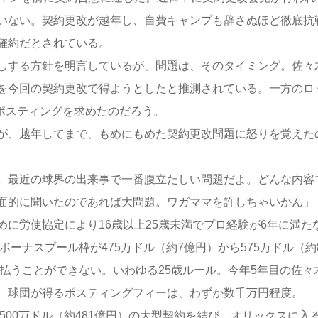
いない。契約更改が越年し、自費キャンプも辞さぬほど徹底抗
確約だとされている。
しする方針を明言しているが、問題は、そのタイミング。佐々
を今回の契約更改で得ようとしたと推測されている。一方のロ
のポスティングを求めたのだろう。
が、越年してまで、もめにもめた契約更改問題に怒りを覚えた
。最近の球界の出来事で一番腹立たしい問題だよ。どんな内容
面的に聞いたのであれば大問題。ワガママを許しちゃいかん」
に労使協定により16歳以上25歳未満でプロ経験が6年に満た
ーナスプール枠が475万ドル（約7億円）から575万ドル（約
支払うことができない。いわゆる25歳ルール。今年5年目の佐々
、球団が得るポスティングフィーは、わずか数千万円程度。
500万ドル（約481億円）の大型契約を結び、オリックスに入