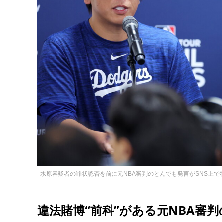
水原容疑者の罪状認否を前に元NBA審判のとんでも発言がSNS上で
違法賭博“前科”がある元NBA審