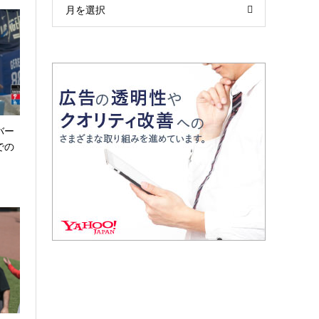
月を選択
バー
での