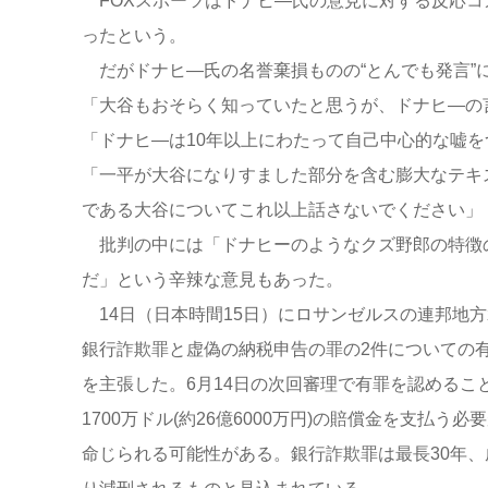
FOXスポーツはドナヒ―氏の意見に対する反応コ
ったという。
だがドナヒ―氏の名誉棄損ものの“とんでも発言”
「大谷もおそらく知っていたと思うが、ドナヒ―の
「ドナヒ―は10年以上にわたって自己中心的な嘘
「一平が大谷になりすました部分を含む膨大なテキ
である大谷についてこれ以上話さないでください」
批判の中には「ドナヒーのようなクズ野郎の特徴
だ」という辛辣な意見もあった。
14日（日本時間15日）にロサンゼルスの連邦地
銀行詐欺罪と虚偽の納税申告の罪の2件についての
を主張した。6月14日の次回審理で有罪を認める
1700万ドル(約26億6000万円)の賠償金を支払う必
命じられる可能性がある。銀行詐欺罪は最長30年