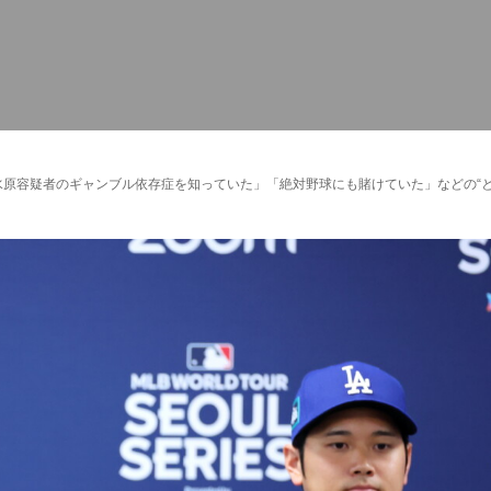
水原容疑者のギャンブル依存症を知っていた」「絶対野球にも賭けていた」などの“とん