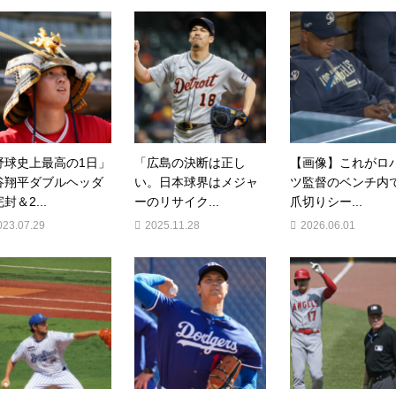
野球史上最高の1日」
「広島の決断は正し
【画像】これがロ
谷翔平ダブルヘッダ
い。日本球界はメジャ
ツ監督のベンチ内
封＆2...
ーのリサイク...
爪切りシー...
023.07.29
2025.11.28
2026.06.01