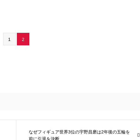
1
2
なぜフィギュア世界3位の宇野昌磨は2年後の五輪を
前に引退を決断...