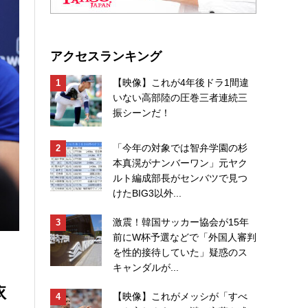
アクセスランキング
【映像】これが4年後ドラ1間違
いない高部陸の圧巻三者連続三
振シーンだ！
「今年の対象では智弁学園の杉
本真滉がナンバーワン」元ヤク
ルト編成部長がセンバツで見つ
けたBIG3以外...
激震！韓国サッカー協会が15年
前にW杯予選などで「外国人審判
を性的接待していた」疑惑のス
キャンダルが...
依
【映像】これがメッシが「すべ