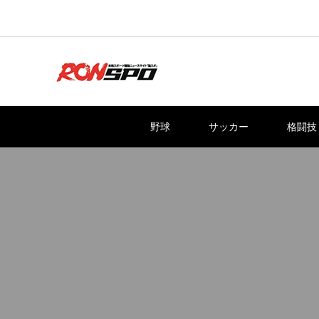
野球
サッカー
格闘技