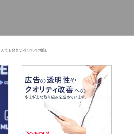
でも発言”が米SNSで“物議