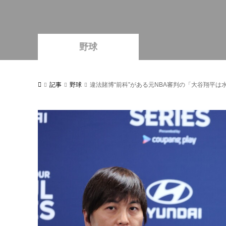
野球
記事
野球
違法賭博“前科”がある元NBA審判の「大谷翔平は