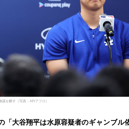
物議を醸す（写真・AP/アフロ）
判の「大谷翔平は水原容疑者のギャンブル