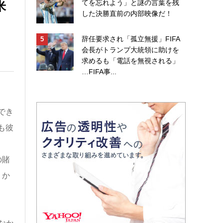
米
てを忘れよう」と謎の言葉を残
した決勝直前の内部映像だ！
辞任要求され「孤立無援」FIFA
会長がトランプ大統領に助けを
求めるも「電話を無視される」
…FIFA事...
でき
も彼
の賭
）か