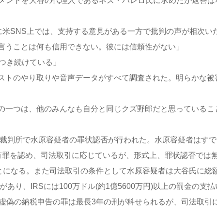
メントを大谷の代理人であるネズ・バレロ氏に求めたが返答は
に米SNS上では、支持する意見がある一方で批判の声が相次い
言うことは何も信用できない。彼には信頼性がない」
をつき続けている」
ストのやり取りや音声データがすべて調査された。明らかな被
の一つは、他のみんなも自分と同じクズ野郎だと思っているこ
方裁判所で水原容疑者の罪状認否が行われた。水原容疑者はすで
有罪を認め、司法取引に応じているが、形式上、罪状認否では
ことになる。また司法取引の条件として水原容疑者は大谷氏に総
要があり、IRSには100万ドル(約1億5600万円)以上の罰金の支
、虚偽の納税申告の罪は最長3年の刑が科せられるが、司法取引