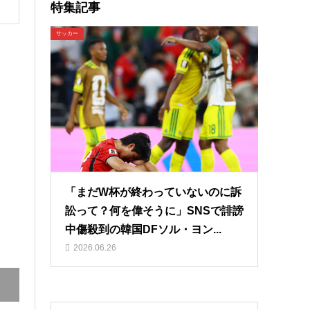
特集記事
サッカー
「まだW杯が終わっていないのに訴
訟って？何を偉そうに」SNSで誹謗
中傷殺到の韓国DFソル・ヨン...
2026.06.26