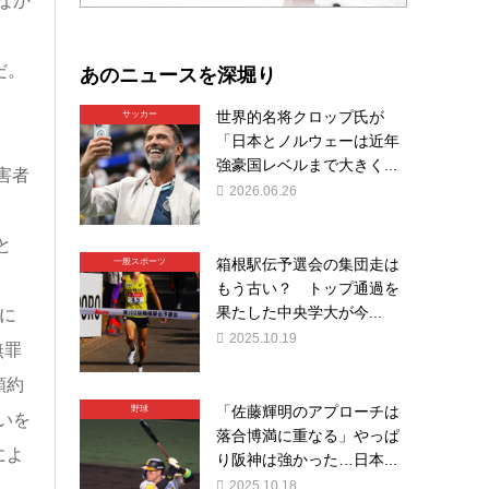
なか
あのニュースを深堀り
だ。
世界的名将クロップ氏が
サッカー
「日本とノルウェーは近年
強豪国レベルまで大きく...
害者
2026.06.26
と
箱根駅伝予選会の集団走は
一般スポーツ
もう古い？ トップ通過を
果たした中央学大が今...
に
2025.10.19
無罪
額約
「佐藤輝明のアプローチは
野球
払いを
落合博満に重なる」やっぱ
によ
り阪神は強かった…日本...
2025.10.18