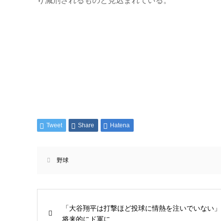
り減刑されるものと見込まれている。
Tweet
Share
Hatena
野球
「大谷翔平は打撃ほど投球に情熱を注いでいない」
将来的にド軍に...