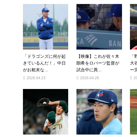
「ドラゴンズに何が起
【映像】これが佐々木
「
きているんだ！」中日
朗希をロバーツ監督が
大
がお粗末な...
試合中に異...
ー完
2026.04.23
2026.04.26
2