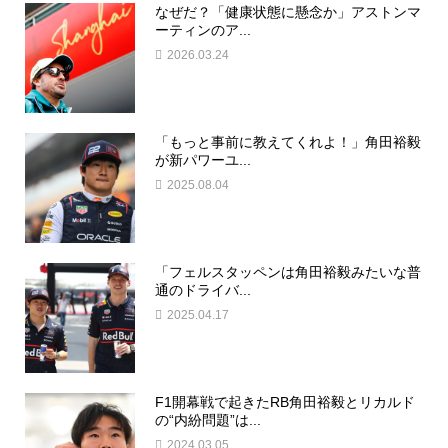
なぜだ？「健康状態に懸念か」アストンマ
ーティンのア...
2026.03.24
「もっと事前に教えてくれよ！」角田裕毅
が新パワーユ...
2025.08.04
「フェルスタッペンは角田裕毅みたいな普
通のドライバ...
2025.04.17
F1開幕戦で起きたRB角田裕毅とリカルド
の“内紛問題”は...
2024.03.05