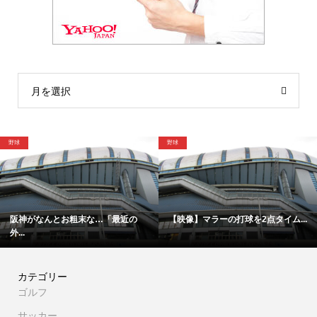
月を選択
野球
野球
阪神がなんとお粗末な…「最近の
【映像】マラーの打球を2点タイム...
外...
カテゴリー
ゴルフ
サッカー