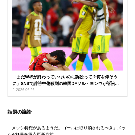
「まだW杯が終わっていないのに訴訟って？何を偉そう
に」SNSで誹謗中傷殺到の韓国DFソル・ヨンウが訴訟...
2026.06.26
話題の議論
「メッシ特権があるようだ。ゴールは取り消されるべき」メッ
シW杯最多得点更新直前...