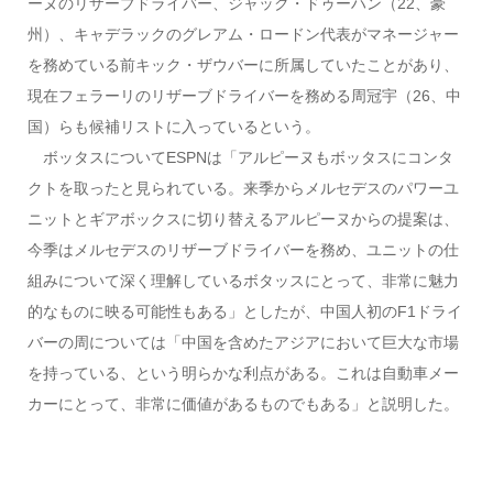
ーヌのリザーブドライバー、ジャック・ドゥーハン（22、豪
州）、キャデラックのグレアム・ロードン代表がマネージャー
を務めている前キック・ザウバーに所属していたことがあり、
現在フェラーリのリザーブドライバーを務める周冠宇（26、中
国）らも候補リストに入っているという。
ボッタスについてESPNは「アルピーヌもボッタスにコンタ
クトを取ったと見られている。来季からメルセデスのパワーユ
ニットとギアボックスに切り替えるアルピーヌからの提案は、
今季はメルセデスのリザーブドライバーを務め、ユニットの仕
組みについて深く理解しているボタッスにとって、非常に魅力
的なものに映る可能性もある」としたが、中国人初のF1ドライ
バーの周については「中国を含めたアジアにおいて巨大な市場
を持っている、という明らかな利点がある。これは自動車メー
カーにとって、非常に価値があるものでもある」と説明した。