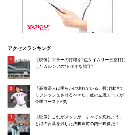
アクセスランキング
【映像】マラーの打球を2点タイムリー三塁打に
したガルシアの“トホホな拙守”
「高橋遥人は明らかに疲れている。投げ抹消で
リフレッシュさせるべきだ」虎の左腕エースが
今季ワースト6失...
【映像】これがメッシが「すべてを忘れよう」
と謎の言葉を残した決勝直前の内部映像だ！