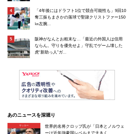
「4年後にはドラフト1位で競合可能性も」9回10
奪三振もまさかの落球で聖隷クリストファー150
㎞左腕...
阪神がなんとお粗末な…「最近の外国人は信用
ならん。守りを優先せよ」守乱でゲーム壊した
虎“新助っ人”ガ...
あのニュースを深堀り
世界的名将クロップ氏が「日本とノルウェ
サッカー
ーは近年強豪国レベルまで大きく...