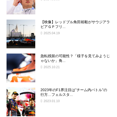
【映像】レッドブル角田裕毅がサウジアラ
ビアＧＰフリ...
2025.04.19
急転残留の可能性？「様子を見てみようじ
ゃないか」角...
2025.10.21
2023年のF1界注目は”チーム内バトル”の
行方…フェルスタ...
2023.01.10