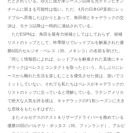
たとされている。ゆえに彼が来シーズン以降も元チャンピオン
チームに留まる可能性は低い。ただ、4月の日本GP直前にレッ
ドブルへ昇格したばかりとあって、角田側とキャデラックの交
渉は、モナコ以降は一時的に凍結されている」
ただESPNは、角田を最有力候補としてはしておらず、候補
リストのトップとして、昨季限りでレッドブルを解雇された優
勝6回のセルジオ・ペレス（35、メキシコ）の名前を挙げた。
「同じく情報筋によれば、レッドブルを解雇された直後にキャ
デラックはペレスとコンタクトを取ったという。久しぶりにレ
ースから離れた生活を楽しむことを優先させた彼は、急いでコ
ミットしていない。それでも私たちはペレスがキャデラックの
リストのトップに立っていると理解している。ラテンアメリカ
で絶大な人気を誇る彼は、キャデラックのF1初シーズンに大き
な意味をもたらすはずだ」
またメルセデスのテスト＆リザーブドライバーを務めている
優勝10回のバルテリ・ボッタス（35、フィンランド）、アルピ