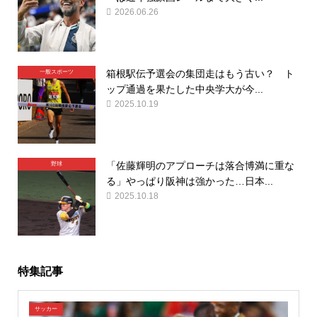
2026.06.26
箱根駅伝予選会の集団走はもう古い？ ト
一般スポーツ
ップ通過を果たした中央学大が今...
2025.10.19
「佐藤輝明のアプローチは落合博満に重な
野球
る」やっぱり阪神は強かった…日本...
2025.10.18
特集記事
サッカー