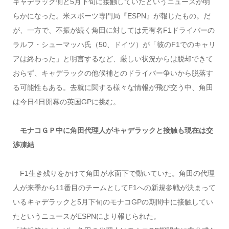
キャデラック側と5月下旬に接触していたというニュースが明
らかになった。米スポーツ専門局『ESPN』が報じたもの。だ
が、一方で、不振が続く角田に対しては元有名F1ドライバーの
ラルフ・シューマッハ氏（50、ドイツ）が「彼のF1でのキャリ
アは終わった」と明言するなど、厳しい状況からは脱却できて
おらず、キャデラックの他候補とのドライバー争いから脱落す
る可能性もある。去就に関する様々な情報が飛び交う中、角田
は今日4日開幕の英国GPに挑む。
モナコＧＰ中に角田代理人がキャデラックと接触も現在は交
渉凍結
F1生き残りをかけて角田が水面下で動いていた。角田の代理
人が来季から11番目のチームとしてF1への新規参戦が決まって
いるキャデラックと5月下旬のモナコGPの期間中に接触してい
たというニュースがESPNにより報じられた。