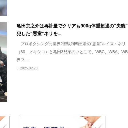
亀田京之介は再計量でクリアも900g体重超過の“失態
犯した“悪童”ネリを...
プロボクシング元世界2階級制覇王者の“悪童”ルイス・ネリ
（30、メキシコ）と亀田3兄弟のいとこで、WBC、WBA、WB
界フ...
2025.02.23