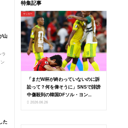
特集記事
サッカー
が山
ンラ
アン
「まだW杯が終わっていないのに訴
訟って？何を偉そうに」SNSで誹謗
中傷殺到の韓国DFソル・ヨン...
2026.06.26
した