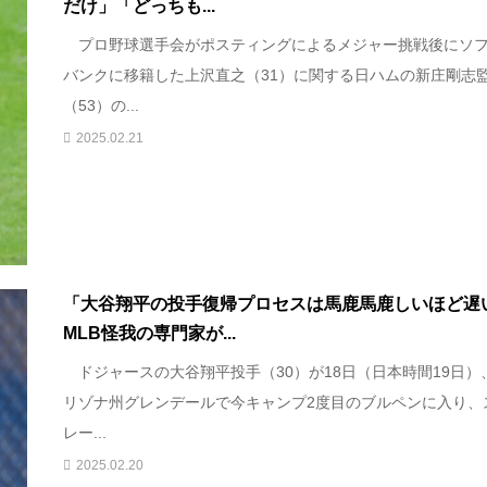
だけ」「どっちも...
プロ野球選手会がポスティングによるメジャー挑戦後にソ
バンクに移籍した上沢直之（31）に関する日ハムの新庄剛志
（53）の...
2025.02.21
「大谷翔平の投手復帰プロセスは馬鹿馬鹿しいほど遅
MLB怪我の専門家が...
ドジャースの大谷翔平投手（30）が18日（日本時間19日）
リゾナ州グレンデールで今キャンプ2度目のブルペンに入り、
レー...
2025.02.20