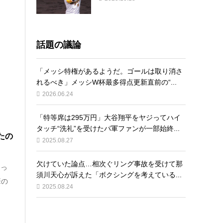
話題の議論
「メッシ特権があるようだ。ゴールは取り消さ
れるべき」メッシW杯最多得点更新直前の“...
2026.06.24
「特等席は295万円」大谷翔平をヤジってハイ
タッチ“洗礼”を受けたパ軍ファンが一部始終...
たの
2025.08.27
欠けていた論点…相次ぐリング事故を受けて那
なっ
須川天心が訴えた「ボクシングを考えている...
筆の
2025.08.24