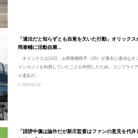
「違法だと知らずとも自覚を欠いた行動」オリックス
岡泰輔に活動自粛...
オリックスは21日、山岡泰輔投手（29）が過去に違法なオ
インカジノを利用していたことが判明したため、コンプライ
ス違反の...
2025.02.22
「誹謗中傷は論外だが新庄監督はファンの意見を代弁