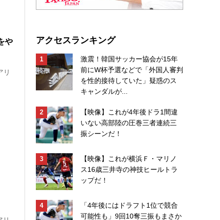
アクセスランキング
をや
激震！韓国サッカー協会が15年
前にW杯予選などで「外国人審判
明アリ
を性的接待していた」疑惑のス
キャンダルが...
【映像】これが4年後ドラ1間違
いない高部陸の圧巻三者連続三
振シーンだ！
【映像】これが横浜Ｆ・マリノ
ス16歳三井寺の神技ヒールトラ
ップだ！
「4年後にはドラフト1位で競合
可能性も」9回10奪三振もまさか
アリ