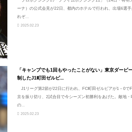
ーナ）の公式会見が22日、都内のホテルで行われ、出場6選手
れぞ...
2025.02.23
「キャンプでも1回もやったことがない」東京ダービ
制したJ1町田ゼルビ...
J1リーグ第2節が22日に行われ、FC町田ゼルビアが1－0で
京を振り切り、2試合目で今シーズン初勝利をあげた。敵地・
の...
2025.02.23