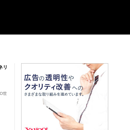
ネリ
O世