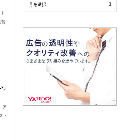
月を選択
フト
監督
い」
、ア
スト