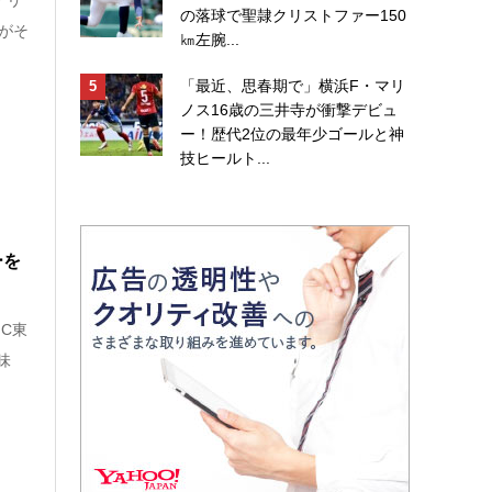
の落球で聖隷クリストファー150
がそ
㎞左腕...
「最近、思春期で」横浜F・マリ
ノス16歳の三井寺が衝撃デビュ
ー！歴代2位の最年少ゴールと神
技ヒールト...
ーを
FC東
味