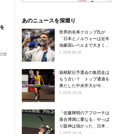
あのニュースを深堀り
”を
世界的名将クロップ氏が
「日本とノルウェーは近年
強豪国レベルまで大きく...
2026.06.26
O世
箱根駅伝予選会の集団走は
もう古い？ トップ通過を
果たした中央学大が今...
2025.10.19
「佐藤輝明のアプローチは
落合博満に重なる」やっぱ
り阪神は強かった…日本...
2025.10.18