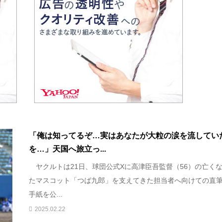
「俺は知ってるぞ…実はあなたが大粒の涙を流してい
を…」天国へ旅立っ...
ヤクルトは21日、球団公式Xに高津臣吾監督（56）の亡く
たマスコット「つば九郎」を支えてきた担当者へ向けての直
手紙を公...
2025.02.22