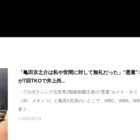
「亀田京之介は私や世間に対して無礼だった」“悪童”
が7回TKOで井上尚...
プロボクシング元世界2階級制覇王者の“悪童”ルイス・ネリ
（30、メキシコ）と亀田3兄弟のいとこで、WBC、WBA、WB
界フ...
2025.02.24