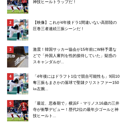
神技ヒールトラップだ！
【映像】これが4年後ドラ1間違いない高部陸の
圧巻三者連続三振シーンだ！
激震！韓国サッカー協会が15年前にW杯予選な
どで「外国人審判を性的接待していた」疑惑の
スキャンダルが...
「4年後にはドラフト1位で競合可能性も」9回10
奪三振もまさかの落球で聖隷クリストファー150
㎞左腕...
「最近、思春期で」横浜F・マリノス16歳の三井
寺が衝撃デビュー！歴代2位の最年少ゴールと神
技ヒールト...