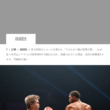
格闘技
記事
格闘技
井上尚弥がショックを受けた「ウエルター級の世界の壁」…なぜ
佐々木尽はノーマンに5回失神KOで敗れたのか…見破られていた弱点、当日の体重差5.6
キロ、巧緻性の違い