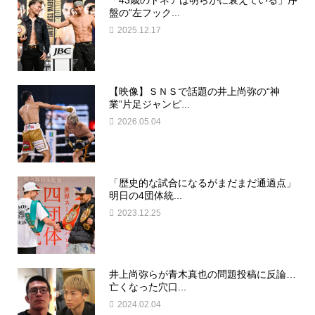
盤の“左フック...
2025.12.17
【映像】ＳＮＳで話題の井上尚弥の“神
業”片足ジャンピ...
2026.05.04
「歴史的な試合になるがまだまだ通過点」
明日の4団体統...
2023.12.25
井上尚弥らが青木真也の問題投稿に反論…
亡くなった穴口...
2024.02.04