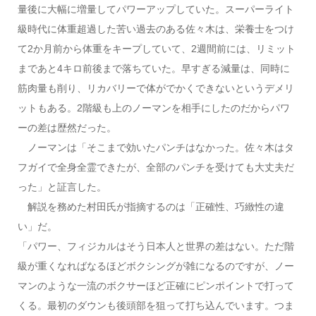
量後に大幅に増量してパワーアップしていた。スーパーライト
級時代に体重超過した苦い過去のある佐々木は、栄養士をつけ
て2か月前から体重をキープしていて、2週間前には、リミット
まであと4キロ前後まで落ちていた。早すぎる減量は、同時に
筋肉量も削り、リカバリーで体がでかくできないというデメリ
ットもある。2階級も上のノーマンを相手にしたのだからパワ
ーの差は歴然だった。
ノーマンは「そこまで効いたパンチはなかった。佐々木はタ
フガイで全身全霊できたが、全部のパンチを受けても大丈夫だ
った」と証言した。
解説を務めた村田氏が指摘するのは「正確性、巧緻性の違
い」だ。
「パワー、フィジカルはそう日本人と世界の差はない。ただ階
級が重くなればなるほどボクシングが雑になるのですが、ノー
マンのような一流のボクサーほど正確にピンポイントで打って
くる。最初のダウンも後頭部を狙って打ち込んでいます。つま