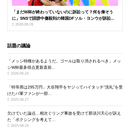
「まだW杯が終わっていないのに訴訟って？何を偉そう
に」SNSで誹謗中傷殺到の韓国DFソル・ヨンウが訴訟...
2026.06.26
話題の議論
「メッシ特権があるようだ。ゴールは取り消されるべき」メッ
シW杯最多得点更新直前...
2026.06.24
「特等席は295万円」大谷翔平をヤジってハイタッチ“洗礼”を受
けたパ軍ファンが一部...
2025.08.27
欠けていた論点…相次ぐリング事故を受けて那須川天心が訴え
た「ボクシングを考えて...
2025.08.24