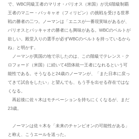
で、WBC同級王者のマリオ・バリオス（米国）が元6階級制覇
王者のマニー・パッキャオ（フィリピン）の挑戦を受ける世界
戦の勝者の二つ。ノーマンは「エニスが一番現実味があるが、
バリオスとパッキャオの勝者にも興味がある。WBCのベルトが
欲しい。殿堂入りの選手が必ずWBCのベルトを持っているから
ね」と明かす。
ノーマンが異国の地で示したのは、この階級でテレンス・ク
ロフォード（米国）に続いて4団体統一王者になれるという可
能性である。そうなると24歳のノーマンが、「また日本に戻っ
てきて試合をしたい」と望んでも、もう手を出せる存在ではな
くなる。
再起後に佐々木はモチベーションを持ちにくくなるが、まだ
23歳。
ノーマンは佐々木を「未来のチャンピオンの可能性がある」
と称え、こうエールを送った。