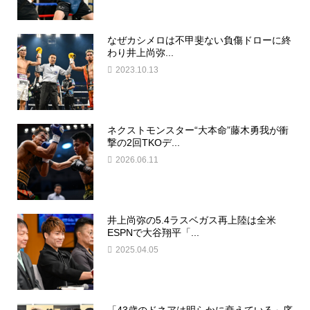
なぜカシメロは不甲斐ない負傷ドローに終
わり井上尚弥...
2023.10.13
ネクストモンスター“大本命”藤木勇我が衝
撃の2回TKOデ...
2026.06.11
井上尚弥の5.4ラスベガス再上陸は全米
ESPNで大谷翔平「...
2025.04.05
「43歳のドネアは明らかに衰えている」序