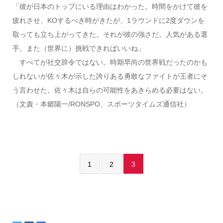
「彼が日本のトップにいる理由はわかった。時間をかけて彼を
疲れさせ、KOするべき時がきたが、1ラウンドに2度ダウンを
取っても立ち上がってきた。それが彼の強さだ。人気がある選
手。また（世界に）挑戦できればいいね」
すべてが社交辞令ではない。時期早尚の世界戦だったのかも
しれないが佐々木が示した誇りある勇敢なファイトが王者にそ
う言わせた。佐々木は自らの可能性をあきらめる必要はない。
（文責・本郷陽一/RONSPO、スポーツタイムズ通信社）
1
2
3