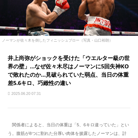
ノーマンが佐々木を倒したフィニッシュブロー（写真・山口裕朗）
井上尚弥がショックを受けた「ウエルター級の世
界の壁」…なぜ佐々木尽はノーマンに5回失神KO
で敗れたのか…見破られていた弱点、当日の体重
差5.6キロ、巧緻性の違い
2025.06.20 07:31
関係者によると、当日の体重は「5、6キロ違っていた」とい
う。腹筋が8つに割れた分厚い肉体を披露したノーマンは、計