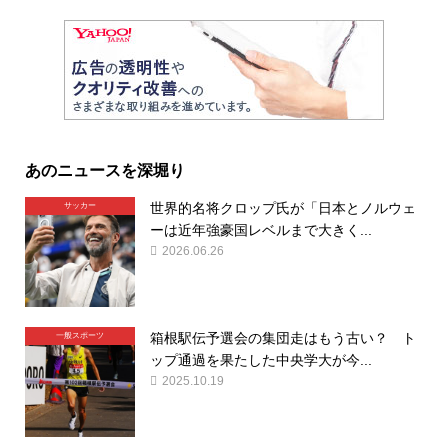
あのニュースを深堀り
世界的名将クロップ氏が「日本とノルウェ
サッカー
ーは近年強豪国レベルまで大きく...
2026.06.26
箱根駅伝予選会の集団走はもう古い？ ト
一般スポーツ
ップ通過を果たした中央学大が今...
2025.10.19