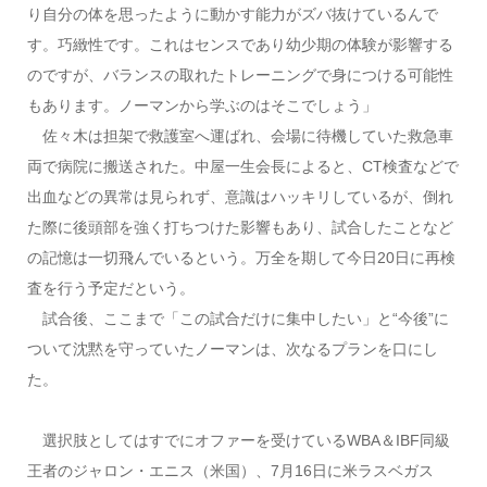
り自分の体を思ったように動かす能力がズバ抜けているんで
す。巧緻性です。これはセンスであり幼少期の体験が影響する
のですが、バランスの取れたトレーニングで身につける可能性
もあります。ノーマンから学ぶのはそこでしょう」
佐々木は担架で救護室へ運ばれ、会場に待機していた救急車
両で病院に搬送された。中屋一生会長によると、CT検査などで
出血などの異常は見られず、意識はハッキリしているが、倒れ
た際に後頭部を強く打ちつけた影響もあり、試合したことなど
の記憶は一切飛んでいるという。万全を期して今日20日に再検
査を行う予定だという。
試合後、ここまで「この試合だけに集中したい」と“今後”に
ついて沈黙を守っていたノーマンは、次なるプランを口にし
た。
選択肢としてはすでにオファーを受けているWBA＆IBF同級
王者のジャロン・エニス（米国）、7月16日に米ラスベガス