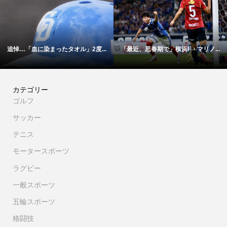
ったタオル」2度...
「最近、思春期で」横浜F・マリノ...
【映像】これが横
カテゴリー
ゴルフ
サッカー
テニス
モータースポーツ
ラグビー
一般スポーツ
五輪スポーツ
格闘技