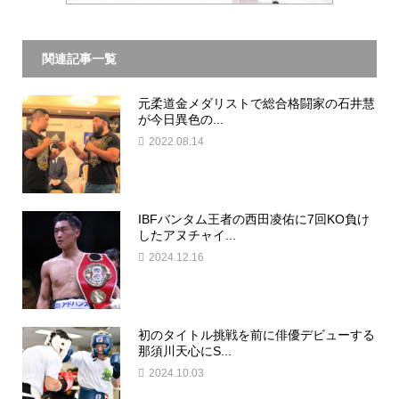
関連記事一覧
元柔道金メダリストで総合格闘家の石井慧
が今日異色の...
2022.08.14
IBFバンタム王者の西田凌佑に7回KO負け
したアヌチャイ...
2024.12.16
初のタイトル挑戦を前に俳優デビューする
那須川天心にS...
2024.10.03