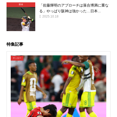
「佐藤輝明のアプローチは落合博満に重な
野球
る」やっぱり阪神は強かった…日本...
2025.10.18
特集記事
サッカー