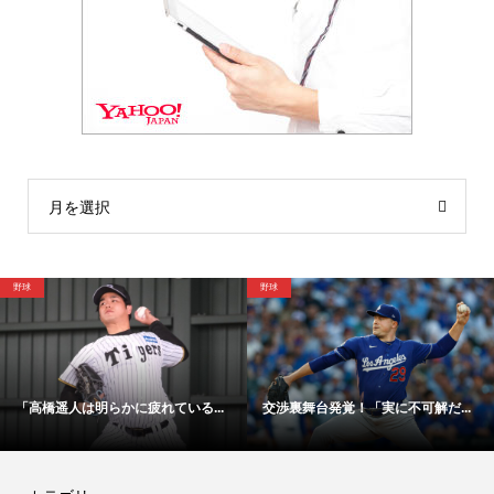
月を選択
野球
サッカー
交渉裏舞台発覚！「実に不可解だ...
「48時間以内にサイン！」冨安健...