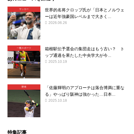
世界的名将クロップ氏が「日本とノルウェ
サッカー
ーは近年強豪国レベルまで大きく...
2026.06.26
箱根駅伝予選会の集団走はもう古い？ ト
一般スポーツ
ップ通過を果たした中央学大が今...
2025.10.19
「佐藤輝明のアプローチは落合博満に重な
野球
る」やっぱり阪神は強かった…日本...
2025.10.18
特集記事