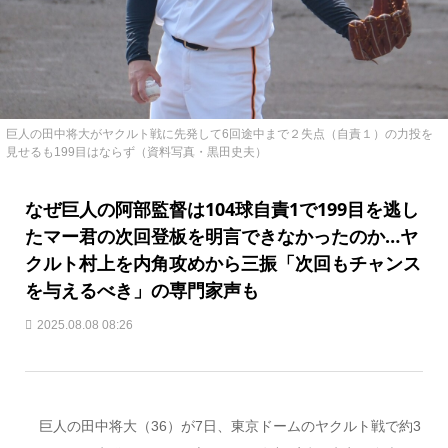
巨人の田中将大がヤクルト戦に先発して6回途中まで２失点（自責１）の力投を
見せるも199目はならず（資料写真・黒田史夫）
なぜ巨人の阿部監督は104球自責1で199目を逃し
たマー君の次回登板を明言できなかったのか…ヤ
クルト村上を内角攻めから三振「次回もチャンス
を与えるべき」の専門家声も
2025.08.08 08:26
巨人の田中将大（36）が7日、東京ドームのヤクルト戦で約3