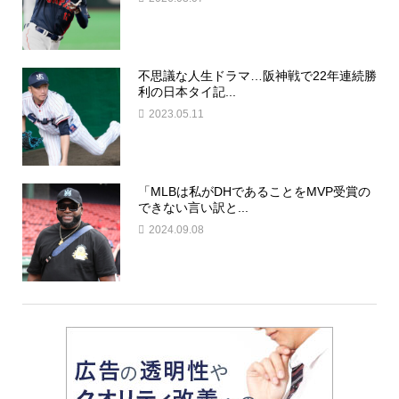
不思議な人生ドラマ…阪神戦で22年連続勝
利の日本タイ記...
2023.05.11
「MLBは私がDHであることをMVP受賞の
できない言い訳と...
2024.09.08