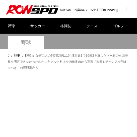
野球
サッカー
格闘技
テニス
ゴルフ
野球
記事
野球
なぜ巨人の阿部監督は104球自責1で199目を逃したマー君の次回登
板を明言できなかったのか…ヤクルト村上を内角攻めから三振「次回もチャンスを与え
るべき」の専門家声も