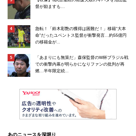
督が励ますも…
急転！「鈴木彩艶の獲得は困難だ！」移籍“大本
命”だったユベントス監督が衝撃発言…約55億円
の移籍金が...
「あまりにも無策だ」森保監督のW杯ブラジル戦
での衝撃内幕が明らかになりファンの批判が再
燃…半年限定続...
あのニュースを深堀り