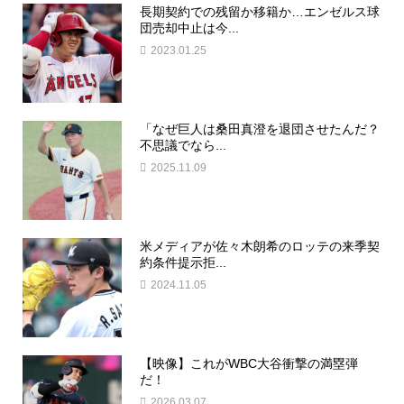
長期契約での残留か移籍か…エンゼルス球
団売却中止は今...
2023.01.25
「なぜ巨人は桑田真澄を退団させたんだ？
不思議でなら...
2025.11.09
米メディアが佐々木朗希のロッテの来季契
約条件提示拒...
2024.11.05
【映像】これがWBC大谷衝撃の満塁弾
だ！
2026.03.07