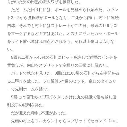
り歩いた男の円熟の職人ワザを披露した。
ただ、ふた回り目には、ボールを見極められ始めた。カウン
ト2－2から勝負球がボールとなり、二死から内山、村上に連続
四球。それでも村上にはストレートがこの日、最速の149キロ
をマークするなどギアはあげた。オスナに浮いたカットボール
をライト前へ運ばれ同点とされるも、それ以上傷口は広げな
い。
5回も二死から45歳の石川にヒットを許して満塁のピンチを
背負うが、内山をスプリットで空振りの三振に仕留めた。
バットで執念も見せた。3回には188勝の石川から左中間を破
る二塁打を放った。プロ通算5本目のヒット。泉口のタイムリ
ーで先制ホームを踏む。
5回には増田大の二塁打をきっかけに丸の犠飛で勝ち越し勝
利投手の権利を得た。
だが迎えた6回に不運があった。
先頭の村上をフルカウントからスプリットでセカンドゴロに