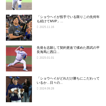
「ショウヘイが投手でいる限りこの先何年
も続けてMVP」...
2025.11.16
先発を志願して契約更改で揉めた西武の平
良海馬に西口...
2025.01.01
「ショウヘイがどれだけ勝ちにこだわって
いるか…日々の...
2024.09.28