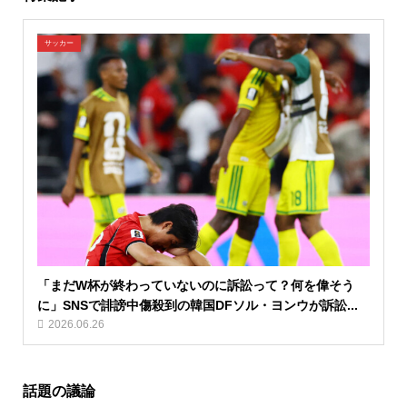
サッカー
「まだW杯が終わっていないのに訴訟って？何を偉そう
に」SNSで誹謗中傷殺到の韓国DFソル・ヨンウが訴訟...
2026.06.26
話題の議論