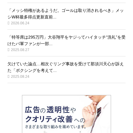
「メッシ特権があるようだ。ゴールは取り消されるべき」メッ
シW杯最多得点更新直前...
2026.06.24
「特等席は295万円」大谷翔平をヤジってハイタッチ“洗礼”を受
けたパ軍ファンが一部...
2025.08.27
欠けていた論点…相次ぐリング事故を受けて那須川天心が訴え
た「ボクシングを考えて...
2025.08.24