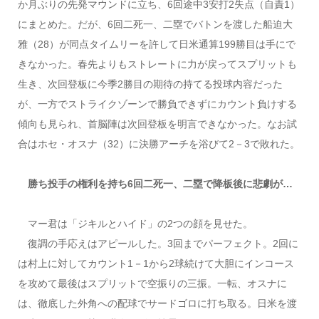
か月ぶりの先発マウンドに立ち、6回途中3安打2失点（自責1）
にまとめた。だが、6回二死一、二塁でバトンを渡した船迫大
雅（28）が同点タイムリーを許して日米通算199勝目は手にで
きなかった。春先よりもストレートに力が戻ってスプリットも
生き、次回登板に今季2勝目の期待の持てる投球内容だった
が、一方でストライクゾーンで勝負できずにカウント負けする
傾向も見られ、首脳陣は次回登板を明言できなかった。なお試
合はホセ・オスナ（32）に決勝アーチを浴びて2－3で敗れた。
勝ち投手の権利を持ち6回二死一、二塁で降板後に悲劇が…
マー君は「ジキルとハイド」の2つの顔を見せた。
復調の手応えはアピールした。3回までパーフェクト。2回に
は村上に対してカウント1－1から2球続けて大胆にインコース
を攻めて最後はスプリットで空振りの三振。一転、オスナに
は、徹底した外角への配球でサードゴロに打ち取る。日米を渡