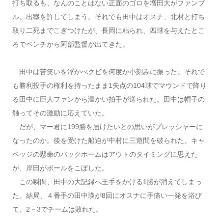
打ち取るも、なんのことはない正面のゴロを増田大がファンブ
ル。出塁を許してしまう。それでも田中はオスナ、北村と打ち
取り二死までこぎつけたが、長岡に粘られ、四球を与えたとこ
ろでベンチから阿部監督が出てきた。
田中は苦笑いを浮かべクビを何度か小刻みに振った。それで
も勝利投手の権利を持ったまま1失点の104球でマウンドで降り
る田中に巨人ファンから温かい拍手が送られた。田中は帽子の
触ってその激励に応えていた。
だが、マー君に199勝を届けたいとの思いがプレッシャーに
なったのか。後を受けた船迫が中村に三遊間を破られた。キャ
ベッジの懸命のバックホームはアウトのタイミングに思えた
が、岸田がボールをこぼした。
この瞬間、田中の大記録へ王手をかける1勝が消えてしまっ
た。結局、４番手の田中瑛が8回にオスナに手痛い一発を浴び
て、2－3でチームは敗れた。