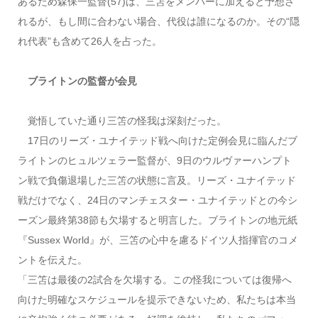
あるため森保一監督(57)は、三笘をメンバーに加えると予想さ
れるが、もし間に合わない場合、代役は誰になるのか。その“隠
れ代表”も含めて26人を占った。
ブライトンの監督が会見
覚悟していた通り三笘の怪我は深刻だった。
17日のリーズ・ユナイテッド戦へ向けた定例会見に臨んだブ
ライトンのヒュルツェラー監督が、9日のウルヴァーハンプト
ン戦で負傷退場した三笘の状態に言及。リーズ・ユナイテッド
戦だけでなく、24日のマンチェスター・ユナイテッドとの今シ
ーズン最終第38節も欠場すると明言した。ブライトンの地元紙
『Sussex World』が、三笘の心中を慮るドイツ人指揮官のコメ
ントを伝えた。
「三笘は最後の2試合を欠場する。この怪我については復帰へ
向けた明確なスケジュールを提示できないため、私たちは本当