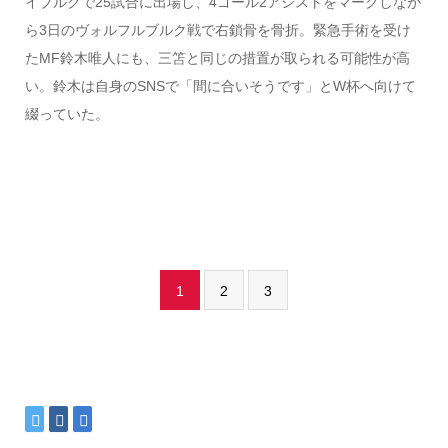
イブルクで25試合に出場し、4ゴール2アシストをマークしなが
ら3日のヴォルフルブルク戦で右鎖骨を骨折。緊急手術を受け
たMF鈴木唯人にも、三笘と同じの措置が取られる可能性が高
い。鈴木は自身のSNSで「間に合いそうです」とW杯へ向けて
綴っていた。
1
2
3