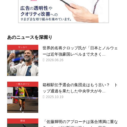
あのニュースを深堀り
世界的名将クロップ氏が「日本とノルウェ
サッカー
ーは近年強豪国レベルまで大きく...
2026.06.26
箱根駅伝予選会の集団走はもう古い？ ト
一般スポーツ
ップ通過を果たした中央学大が今...
2025.10.19
「佐藤輝明のアプローチは落合博満に重な
野球