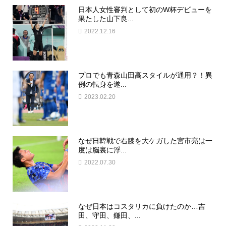
日本人女性審判として初のW杯デビューを
果たした山下良...
2022.12.16
プロでも青森山田高スタイルが通用？！異
例の転身を遂...
2023.02.20
なぜ日韓戦で右膝を大ケガした宮市亮は一
度は脳裏に浮...
2022.07.30
なぜ日本はコスタリカに負けたのか…吉
田、守田、鎌田、...