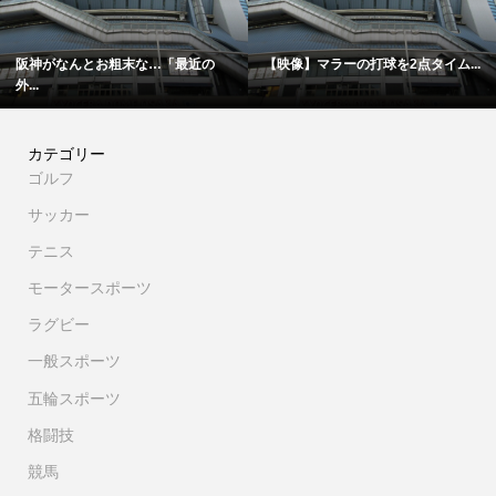
神がなんとお粗末な…「最近の
【映像】マラーの打球を2点タイム...
「
.
カテゴリー
ゴルフ
サッカー
テニス
モータースポーツ
ラグビー
一般スポーツ
五輪スポーツ
格闘技
競馬