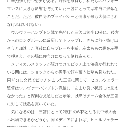
に辛抱強く待つ必要がある。好調を維持し、私たちのパフォー
マンスに大きな影響を与えていた三笘にとっては本当に残念な
ことだ。ただ、彼自身のプライバシーと健康が最も大切にされ
なければいけない」
ウルヴァーハンプトン戦で先発した三笘は後半10分に、後方
からのロングボールに反応してトラップし、さらに前へ抜け出
そうと加速した直後に自らプレーを中断。左太ももの裏を左手
で押さえ、その場に仰向けになって倒れ込んだ。
メディカルスタッフが駆けつけてピッチ上で治療が行われて
いる間には、ショックからか両手で顔を覆う仕草も見られた。
同13分に交代でピッチを去った三笘に関して、ヒュルツェラー
監督はウルヴァーハンプトン戦後に「あまり良い状態には見え
なかった」と深刻な見通しだと示唆。以降はチーム全体が三笘
に対して沈黙を貫いていた。
気になるのは、三笘にとって2度目のW杯となる北中米大会
へ出場できるかどうか。同メディアによれば、ヒュルツェラー