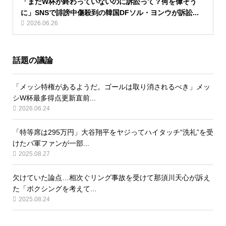
「まだW杯が終わっていないのに訴訟って？何を偉そう
に」SNSで誹謗中傷殺到の韓国DFソル・ヨンウが訴訟...
2026.06.26
話題の議論
「メッシ特権があるようだ。ゴールは取り消されるべき」メッ
シW杯最多得点更新直前...
2026.06.24
「特等席は295万円」大谷翔平をヤジってハイタッチ“洗礼”を受
けたパ軍ファンが一部...
2025.08.27
欠けていた論点…相次ぐリング事故を受けて那須川天心が訴え
た「ボクシングを考えて...
2025.08.24