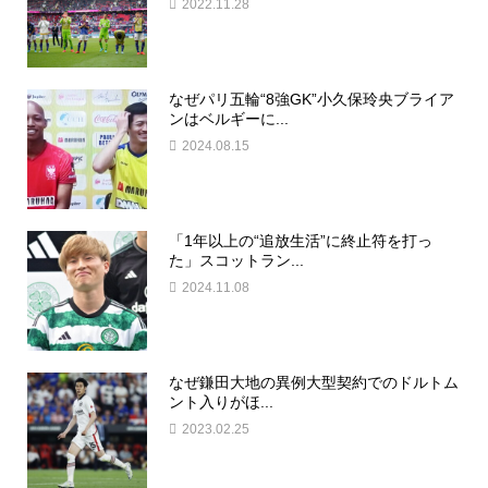
2022.11.28
なぜパリ五輪“8強GK”小久保玲央ブライア
ンはベルギーに...
2024.08.15
「1年以上の“追放生活”に終止符を打っ
た」スコットラン...
2024.11.08
なぜ鎌田大地の異例大型契約でのドルトム
ント入りがほ...
2023.02.25