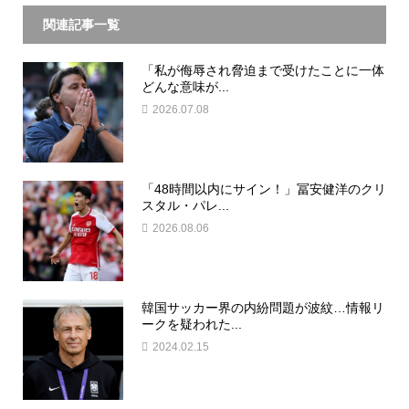
関連記事一覧
「私が侮辱され脅迫まで受けたことに一体
どんな意味が...
2026.07.08
「48時間以内にサイン！」冨安健洋のクリ
スタル・パレ...
2026.08.06
韓国サッカー界の内紛問題が波紋…情報リ
ークを疑われた...
2024.02.15