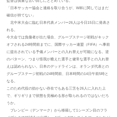
監督は慎重な言い回しにとどめている。
「日本サッカー協会と連絡を取り合うが、W杯に関してはまだ
確信が持てない」
北中米大会に臨む日本代表メンバー26人は今日15日に発表さ
れる。
今大会では負傷者が出た場合、グループステージ初戦がキック
オフされる24時間前までに、国際サッカー連盟（FIFA）へ事前
に提出されている予備メンバーとの入れ替えが可能になる。逆
のパターン、つまり怪我が癒えた選手と健常な選手との入れ替
えは認められない。日本のデッドラインは、オランダ代表との
グループステージ初戦の24時間前、日本時間の14日午前5時と
なる。
このため代役の効かない存在でもある三笘を26人に入れた上
で、ギリギリまで状態を見極める形が取られるのではないだろ
うか。
ブレンビー（デンマーク）から移籍して1シーズン目のフラ