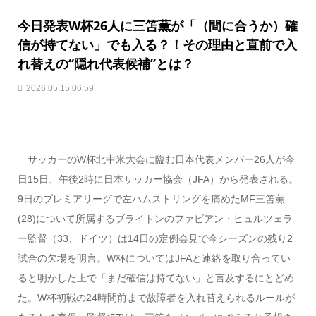
今日発表W杯26人に三笘薫が「（間に合うか）確
信が持てない」でも入る？！その理由と直前で入
れ替えの“隠れ代表候補”とは？
2026.05.15 06:59
サッカーのW杯北中米大会に臨む日本代表メンバー26人が今
日15日、午後2時に日本サッカー協会（JFA）から発表される。
9日のプレミアリーグで左ハムストリングを痛めたMF三笘薫
(28)について所属するブライトンのファビアン・ヒュルツェラ
ー監督（33、ドイツ）は14日の定例会見で今シーズンの残り2
試合の欠場を明言。W杯についてはJFAと連絡を取り合ってい
ると明かした上で「まだ確信は持てない」と言及するにとどめ
た。W杯初戦の24時間前まで故障者を入れ替えられるルールが