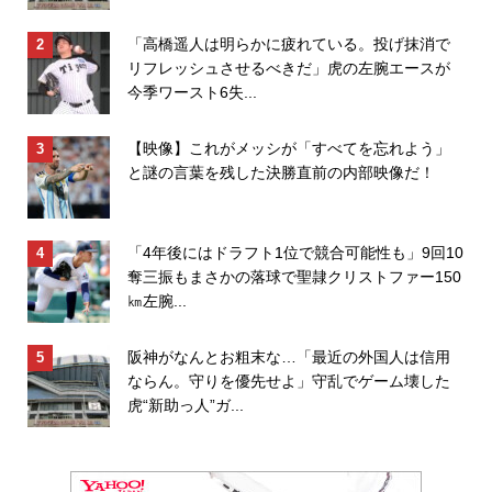
「高橋遥人は明らかに疲れている。投げ抹消で
リフレッシュさせるべきだ」虎の左腕エースが
今季ワースト6失...
【映像】これがメッシが「すべてを忘れよう」
と謎の言葉を残した決勝直前の内部映像だ！
「4年後にはドラフト1位で競合可能性も」9回10
奪三振もまさかの落球で聖隷クリストファー150
㎞左腕...
阪神がなんとお粗末な…「最近の外国人は信用
ならん。守りを優先せよ」守乱でゲーム壊した
虎“新助っ人”ガ...