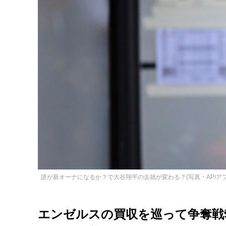
誰が新オーナになるか？で大谷翔平の去就が変わる？(写真・AP/ア
エンゼルスの買収を巡って争奪戦