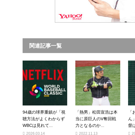
関連記事一覧
94歳の球界重鎮が「視
「熱男」松田宣浩は本
「
聴方法がよくわからず
当に原巨人のV奪回戦
ん
WBCは見れて...
力となるのか...
督は
2026.03.14
2022.11.13
2