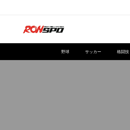
野球
サッカー
格闘技