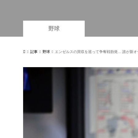
野球
記事
野球
エンゼルスの買収を巡って争奪戦勃発… 誰が新