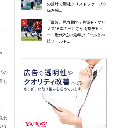
の落球で聖隷クリストファー150
㎞左腕...
「最近、思春期で」横浜F・マリ
ノス16歳の三井寺が衝撃デビュ
ー！歴代2位の最年少ゴールと神
技ヒールト...
か？
ズの
難し
、
変わ
70