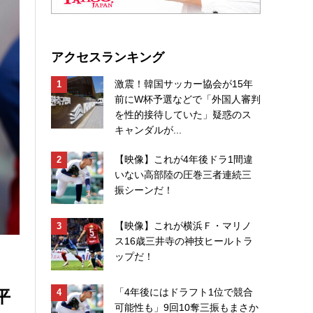
アクセスランキング
激震！韓国サッカー協会が15年
前にW杯予選などで「外国人審判
を性的接待していた」疑惑のス
キャンダルが...
【映像】これが4年後ドラ1間違
いない高部陸の圧巻三者連続三
振シーンだ！
【映像】これが横浜Ｆ・マリノ
ス16歳三井寺の神技ヒールトラ
ップだ！
平
「4年後にはドラフト1位で競合
可能性も」9回10奪三振もまさか