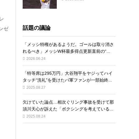
レ
話題の議論
ンゼ
「メッシ特権があるようだ。ゴールは取り消さ
れるべき」メッシW杯最多得点更新直前の“...
2026.06.24
「特等席は295万円」大谷翔平をヤジってハイ
タッチ“洗礼”を受けたパ軍ファンが一部始終...
2025.08.27
欠けていた論点…相次ぐリング事故を受けて那
須川天心が訴えた「ボクシングを考えている...
2025.08.24