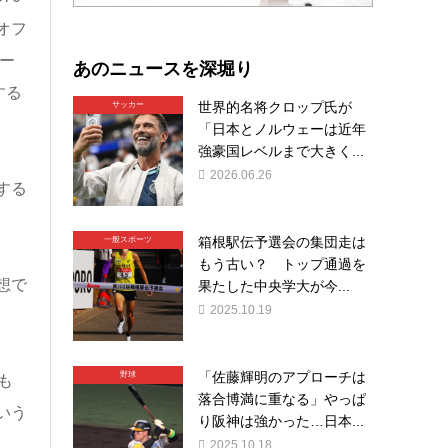
オフ
ー
あのニュースを深堀り
する
世界的名将クロップ氏が
サッカー
「日本とノルウェーは近年
強豪国レベルまで大きく...
2026.06.26
する
箱根駅伝予選会の集団走は
一般スポーツ
もう古い？ トップ通過を
想で
果たした中央学大が今...
2025.10.19
「佐藤輝明のアプローチは
野球
も
落合博満に重なる」やっぱ
いう
り阪神は強かった…日本...
2025.10.18