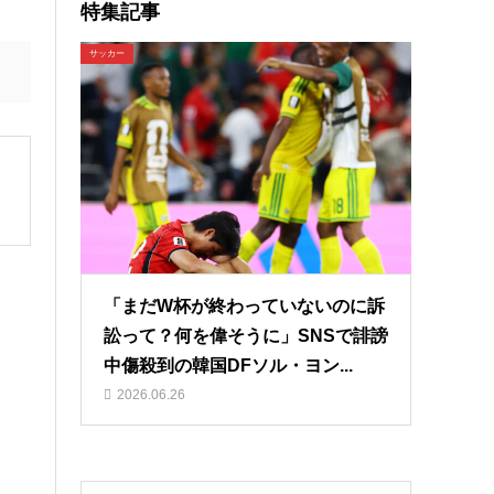
特集記事
サッカー
「まだW杯が終わっていないのに訴
訟って？何を偉そうに」SNSで誹謗
中傷殺到の韓国DFソル・ヨン...
2026.06.26