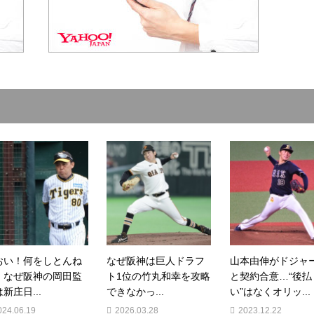
おい！何をしとんね
なぜ阪神は巨人ドラフ
山本由伸がドジャ
」なぜ阪神の岡田監
ト1位の竹丸和幸を攻略
と契約合意…“後払
新庄日...
できなかっ...
い”はなくオリッ...
024.06.19
2026.03.28
2023.12.22