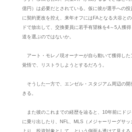
億円）は必要だとされている。仮に彼が選手への投
に契約更改を控え、来年オフにはFAとなる大谷と
ドで放出して、交換要員に若手有望株を4～5人獲
道を選ぶのではないか。
アート・モレノ現オーナーが自ら動いて獲得した
覚悟で、リストラしようとするだろう。
そうした一方で、エンゼル・スタジアム周辺の開
きる。
また彼のこれまでの経歴を辿ると、10年前にドジ
に乗り出したり、NFL、MLS（メジャーリーグサ
より、投資対象として、という側面も透けて見える