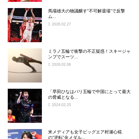
馬場雄大の物議醸す”不可解退場”で反撃
ム...
2026.02.27
ミラノ五輪で衝撃の不正疑惑！スキージャ
ンプでスーツ...
2026.02.06
「早田ひなはパリ五輪で中国にとって最大
の脅威となる...
2024.02.25
米メディアも女子ビッグエア村瀬心椛
の“逆転”金メダル...