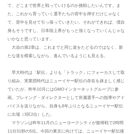
て、どこまで世界と戦っていけるのか挑戦したいんです。ま
た、これから育っていく選手たちの背中を押すだけじゃなく
て、背中を見せて引っ張っていきたい。それができれば、僕自
身もそうですし、日本陸上界がもっと強くなっていくんじゃな
いかなと思っています」
大迫の第2章は、これまでと同じ道をたどるのではなく、新
たな道を模索しながら、進んでいるようにも見える。
早大時代は「駅伝」よりも「トラック」にフォーカスして取
り組み、実業団時代はニューイヤー駅伝の存在を疎ましく感じ
ていたが、昨年10月にはGMOインターネットグループに参
画。プレイング・ダイレクターとして所属選手への指導やアド
バイスを送りながら、自身も8年ぶりとなるニューイヤー駅伝
に出場（3区2位）した。
マラソンは昨年11月のニューヨークシティが復帰戦で2時間
11分31秒の5位。今回の東京に向けては、ニューイヤー駅伝後