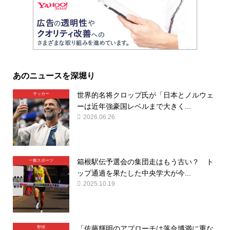
あのニュースを深堀り
世界的名将クロップ氏が「日本とノルウェ
サッカー
ーは近年強豪国レベルまで大きく...
2026.06.26
箱根駅伝予選会の集団走はもう古い？ ト
一般スポーツ
ップ通過を果たした中央学大が今...
2025.10.19
「佐藤輝明のアプローチは落合博満に重な
野球