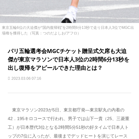
東京五輪6位の大迫傑が“国内復帰戦”を2時間6分13秒で走り日本人3位でMGC出
場権を獲得した（写真：つのだよしお/アフロ）
パリ五輪選考会MGCチケット贈呈式欠席も大迫
傑が東京マラソンで日本人3位の2時間6分13秒を
出し復帰をアピールできた理由とは？
2023.03.06 07:16
東京マラソン2023が5日、東京都庁発―東京駅丸の内着の
42．195キロコースで行われ、男子では山下一貴（25、三菱重
工）が日本歴代3位となる2時間5分51秒の好タイムで日本人ト
ップの7位に入ったが、最後までデッドヒートを演じてレース