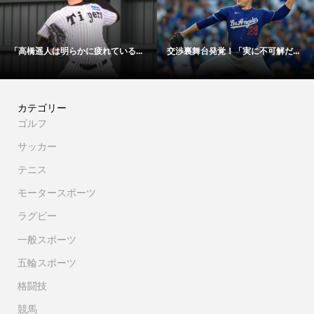
「高橋遥人は明らかに疲れている...
交渉裏舞台発覚！「実に不可解だ...
カテゴリー
ゴルフ
サッカー
テニス
モータースポーツ
ラグビー
一般スポーツ
五輪スポーツ
格闘技
競馬