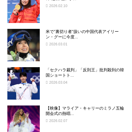
2026.02.10
米で”裏切り者”扱いの中国代表アイリー
ン・グーに今度...
2026.03.01
「セクハラ裁判」「反則王」批判殺到の韓
国ショートト...
2026.03.04
【映像】マライア・キャリーのミラノ五輪
開会式の熱唱...
2026.02.07