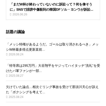
「まだW杯が終わっていないのに訴訟って？何を偉そう
に」SNSで誹謗中傷殺到の韓国DFソル・ヨンウが訴訟...
2026.06.26
話題の議論
「メッシ特権があるようだ。ゴールは取り消されるべき」メッ
シW杯最多得点更新直前...
2026.06.24
「特等席は295万円」大谷翔平をヤジってハイタッチ“洗礼”を受
けたパ軍ファンが一部...
2025.08.27
欠けていた論点…相次ぐリング事故を受けて那須川天心が訴え
た「ボクシングを考えて...
2025.08.24