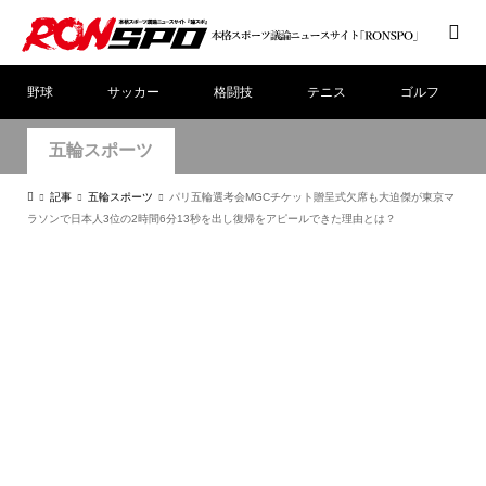
野球
サッカー
格闘技
テニス
ゴルフ
五輪スポーツ
記事
五輪スポーツ
パリ五輪選考会MGCチケット贈呈式欠席も大迫傑が東京マ
ラソンで日本人3位の2時間6分13秒を出し復帰をアピールできた理由とは？