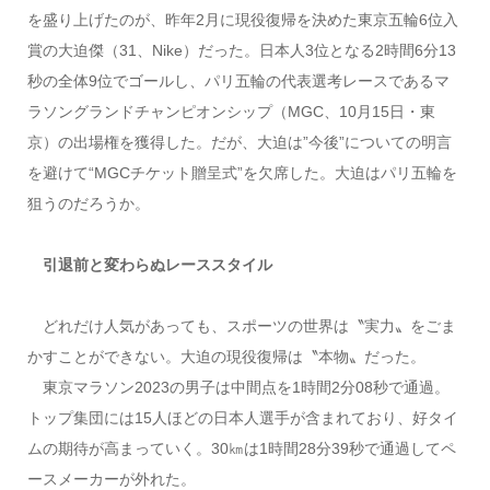
を盛り上げたのが、昨年2月に現役復帰を決めた東京五輪6位入
賞の大迫傑（31、Nike）だった。日本人3位となる2時間6分13
秒の全体9位でゴールし、パリ五輪の代表選考レースであるマ
ラソングランドチャンピオンシップ（MGC、10月15日・東
京）の出場権を獲得した。だが、大迫は”今後”についての明言
を避けて“MGCチケット贈呈式”を欠席した。大迫はパリ五輪を
狙うのだろうか。
引退前と変わらぬレーススタイル
どれだけ人気があっても、スポーツの世界は〝実力〟をごま
かすことができない。大迫の現役復帰は〝本物〟だった。
東京マラソン2023の男子は中間点を1時間2分08秒で通過。
トップ集団には15人ほどの日本人選手が含まれており、好タイ
ムの期待が高まっていく。30㎞は1時間28分39秒で通過してペ
ースメーカーが外れた。