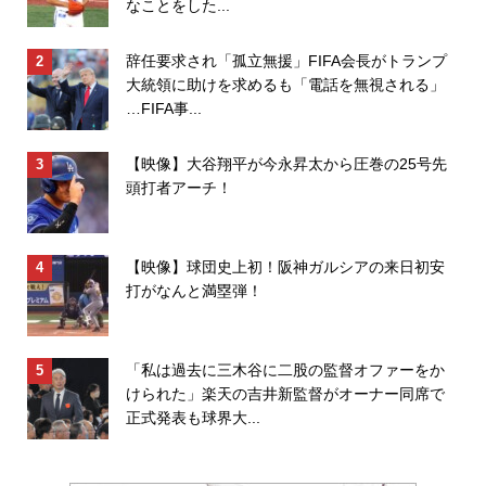
なことをした...
辞任要求され「孤立無援」FIFA会長がトランプ
大統領に助けを求めるも「電話を無視される」
…FIFA事...
【映像】大谷翔平が今永昇太から圧巻の25号先
頭打者アーチ！
【映像】球団史上初！阪神ガルシアの来日初安
打がなんと満塁弾！
「私は過去に三木谷に二股の監督オファーをか
けられた」楽天の吉井新監督がオーナー同席で
正式発表も球界大...