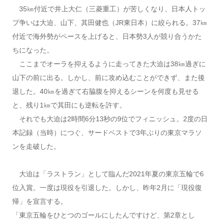
35㎞付近で井上大仁（三菱重工）が苦しくなり、日本人トッ
プ争いは大迫、山下、其田健也（JR東日本）に絞られる。37㎞
付近で海外勢がペースを上げると、日本勢3人が競り合うかた
ちになった。
ここまでオーラを抑えるように走ってきた大迫は38㎞過ぎに
山下の前に出る。しかし、前に攻め込むことができず、また後
退した。40㎞を過ぎて右脇腹を抑えるシーンを何度も見せる
と、残り1㎞で其田にも逆転を許す。
それでも大迫は2時間6分13秒の9位でフィニッシュ。2度の日
本記録（当時）につぐ、サードベストで3年ぶりの東京マラソ
ンを走破した。
大迫は「ラストラン」として臨んだ2021年夏の東京五輪で6
位入賞。一度は現役を引退した。しかし、昨年2月に「現役復
帰」を宣言する。
「東京五輪をひとつのゴールにしたんですけど、第2章とし