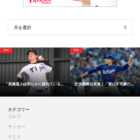
月を選択
サッカー
野球
実に不可解だ...
「48時間以内にサイン！」冨安健...
【映像】大谷翔平が
カテゴリー
ゴルフ
サッカー
テニス