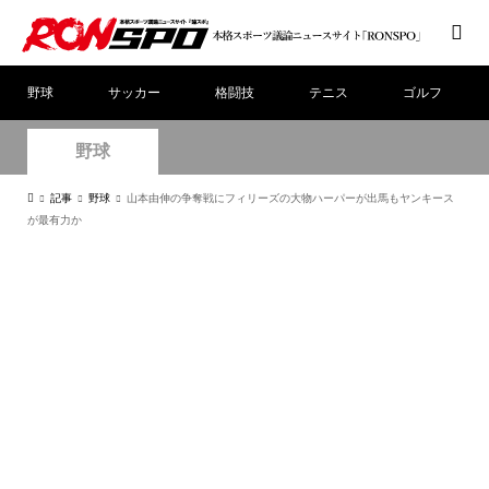
野球
サッカー
格闘技
テニス
ゴルフ
野球
記事
野球
山本由伸の争奪戦にフィリーズの大物ハーパーが出馬もヤンキース
が最有力か