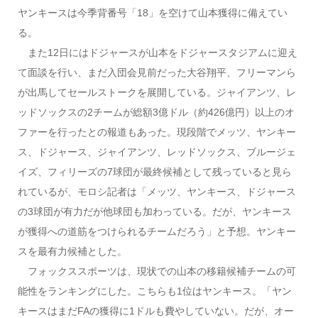
ヤンキースは今季背番号「18」を空けて山本獲得に備えてい
る。
また12日にはドジャースが山本をドジャースタジアムに迎え
て面談を行い、まだ入団会見前だった大谷翔平、フリーマンら
が出馬してセールストークを展開している。ジャイアンツ、レ
ッドソックスの2チームが総額3億ドル（約426億円）以上のオ
ファーを行ったとの報道もあった。現段階でメッツ、ヤンキー
ス、ドジャース、ジャイアンツ、レッドソックス、ブルージェ
イズ、フィリーズの7球団が最終候補として残っていると見ら
れているが、モロシ記者は「メッツ、ヤンキース、ドジャース
の3球団が有力だが他球団も加わっている。だが、ヤンキース
が獲得への道筋をつけられるチームだろう」と予想。ヤンキー
スを最有力候補とした。
フォックススポーツは、現状での山本の移籍候補チームの可
能性をランキングにした。こちらも1位はヤンキース。「ヤン
キースはまだFAの獲得に1ドルも費やしていない。だが、オー