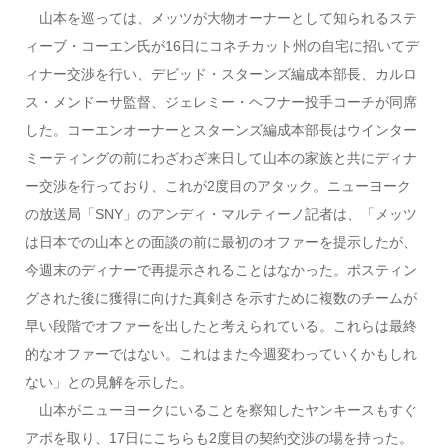
山本を巡っては、メッツが大物オーナーとして知られるステ
ィーブ・コーエン氏が16日にコネチカット州の自宅に招いてデ
ィナー交渉を行い、デビッド・スターンズ編成本部長、カルロ
ス・メンドーサ監督、ジェレミー・ヘフナー投手コーチが同席
した。コーエンオーナーとスターンズ編成本部長はウインター
ミーティングの前にわざわざ来日して山本の家族と共にディナ
ー交渉を行っており、これが2度目のアタック。ニューヨーク
の放送局「SNY」のアンディ・マルティーノ記者は、「メッツ
は日本での山本との面談の前に最初のオファーを提示したが、
今週末のディナーで再提示されることはなかった。ポスティン
グされた後に獲得に向けた真剣さを示すために複数のチームが
早い段階でオファーを出したと考えられている。これらは最終
的なオファーではない。これはまた今週変わっていくかもしれ
ない」との見解を示した。
山本がニューヨークにいることを察知したヤンキースもすぐ
アポを取り、17日にこちらも2度目の契約交渉の場を持った。