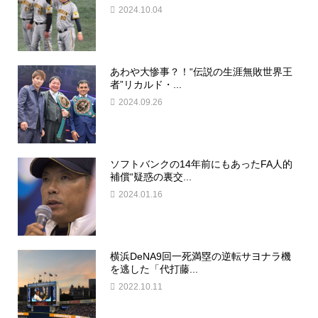
2024.10.04
あわや大惨事？！“伝説の生涯無敗世界王
者”リカルド・...
2024.09.26
ソフトバンクの14年前にもあったFA人的
補償“疑惑の裏交...
2024.01.16
横浜DeNA9回一死満塁の逆転サヨナラ機
を逃した「代打藤...
2022.10.11