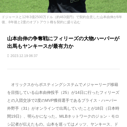
ドジャースと12年3億2500万ドル（約463億円）で契約合意した山本由伸が6年
後、8年後と2度のオプトアウト権を契約に盛り込む
山本由伸の争奪戦にフィリーズの大物ハーパーが
出馬もヤンキースが最有力か
2023.12.19 06:37
オリックスからポスティングシステムでメジャーリーグ移籍
を目指している山本由伸投手（25）が14日に行ったフィリーズ
との入団交渉で2度のMVP獲得選手であるブライス・ハーパー
外野手（31）がオンラインで出馬していたことが18日（日本時
間19日）、明らかになった。MLBネットワークのジョン・モロ
シ記者が伝えたもの。山本を巡ってはメッツ、ヤンキース、ド