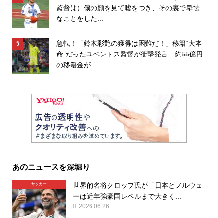
監督は）僕の顔を見て嘘をつき、その裏で卑怯
なことをした...
急転！「鈴木彩艶の獲得は困難だ！」移籍“大本
命”だったユベントス監督が衝撃発言…約55億円
の移籍金が...
あのニュースを深堀り
世界的名将クロップ氏が「日本とノルウェ
サッカー
ーは近年強豪国レベルまで大きく...
2026.06.26