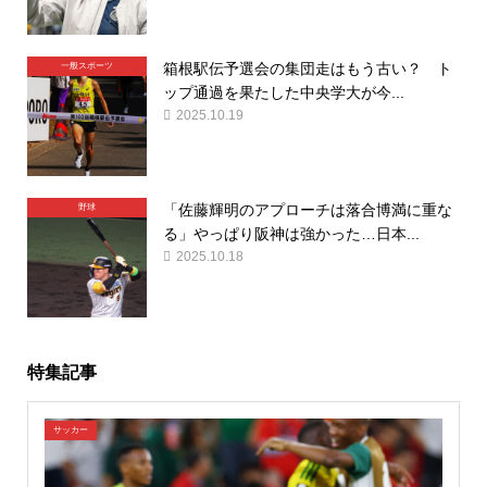
箱根駅伝予選会の集団走はもう古い？ ト
一般スポーツ
ップ通過を果たした中央学大が今...
2025.10.19
「佐藤輝明のアプローチは落合博満に重な
野球
る」やっぱり阪神は強かった…日本...
2025.10.18
特集記事
サッカー