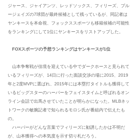
ジャース、ジャイアンツ、レッドソックス、フィリーズ、ブル
ージェイズの7球団が最終候補として残っているが、同記者は
ヤンキースを本命視、フォックススポーツも移籍候補の可能性
をランキングにして1位にヤンキースをリストアップした。
FOXスポーツの予想ランキングはヤンキースが1位
山本争奪戦が佳境を迎えている中でダークホースと見られて
いるフィリーズが、14日に行った面談交渉の場に2015、2019
年と2度MVPに選ばれ、2015年には本塁打タイトルも獲得して
いるビッグスターのハーパーをフェイスタイムと呼ばれるオン
ライン会話で出馬させていたことが明らかになった。MLBネッ
トワークの敏腕記者で知られるモロシ氏が番組内で伝えたも
の。
ハーパーがどんな言葉でフィリーズに勧誘したかは不明だ
が、山本獲得への本気度を示す切り札だろう。