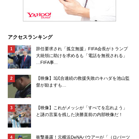
アクセスランキング
辞任要求され「孤立無援」FIFA会長がトランプ
大統領に助けを求めるも「電話を無視される」
…FIFA事...
【映像】3試合連続の救援失敗のキハダを池山監
督が励ますも…
【映像】これがメッシが「すべてを忘れよう」
と謎の言葉を残した決勝直前の内部映像だ！
衝撃暴露！元横浜DeNAバウアーが「（ロバーツ