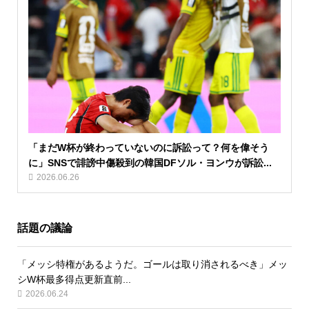
「まだW杯が終わっていないのに訴訟って？何を偉そう
に」SNSで誹謗中傷殺到の韓国DFソル・ヨンウが訴訟...
2026.06.26
話題の議論
「メッシ特権があるようだ。ゴールは取り消されるべき」メッ
シW杯最多得点更新直前...
2026.06.24