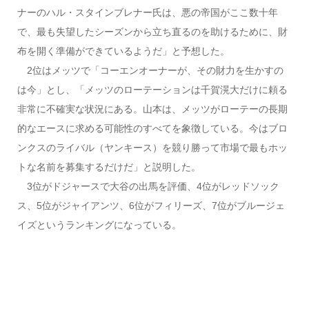
ナーのハル・スタインブレナー氏は、悪の帝国がここ数十年
で、最も失望したシーズンから立ち直るのを助けるために、財
布を開く準備ができているようだ」と予想した。
2位はメッツで「コーエンオーナーが、その財力を生かすの
は今」とし、「メッツのローテーションは千賀滉大だけに頼る
非常に不確実な状況にある。山本は、メッツがローテーの長期
的なエースに求める可能性のすべてを象徴している。今はブロ
ンクスのライバル（ヤンキース）を競り勝って市場で最もホッ
トな名前を募集するだけだ」と説明した。
3位がドジャースで大谷の出馬を評価、4位がレッドソック
ス、5位がジャイアンツ、6位がフィリーズ、7位がブルージェ
イズというランキングになっている。