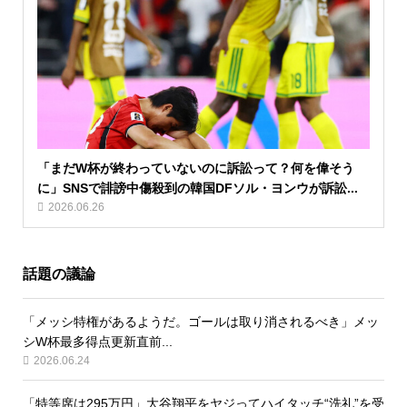
「まだW杯が終わっていないのに訴訟って？何を偉そう
に」SNSで誹謗中傷殺到の韓国DFソル・ヨンウが訴訟...
2026.06.26
話題の議論
「メッシ特権があるようだ。ゴールは取り消されるべき」メッ
シW杯最多得点更新直前...
2026.06.24
「特等席は295万円」大谷翔平をヤジってハイタッチ“洗礼”を受