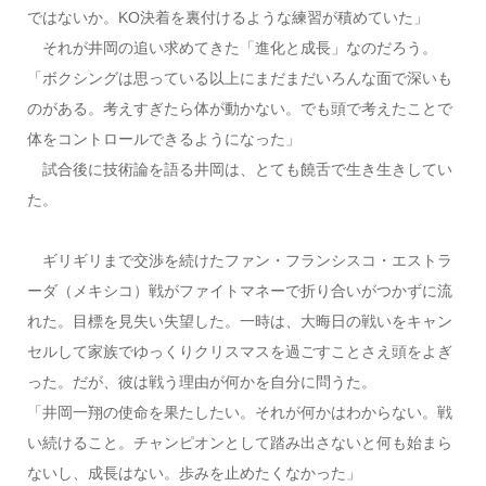
ではないか。KO決着を裏付けるような練習が積めていた」
それが井岡の追い求めてきた「進化と成長」なのだろう。
「ボクシングは思っている以上にまだまだいろんな面で深いも
のがある。考えすぎたら体が動かない。でも頭で考えたことで
体をコントロールできるようになった」
試合後に技術論を語る井岡は、とても饒舌で生き生きしてい
た。
ギリギリまで交渉を続けたファン・フランシスコ・エストラ
ーダ（メキシコ）戦がファイトマネーで折り合いがつかずに流
れた。目標を見失い失望した。一時は、大晦日の戦いをキャン
セルして家族でゆっくりクリスマスを過ごすことさえ頭をよぎ
った。だが、彼は戦う理由が何かを自分に問うた。
「井岡一翔の使命を果たしたい。それが何かはわからない。戦
い続けること。チャンピオンとして踏み出さないと何も始まら
ないし、成長はない。歩みを止めたくなかった」