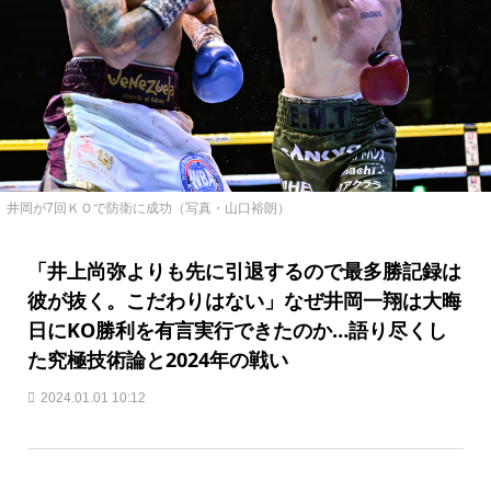
井岡が7回ＫＯで防衛に成功（写真・山口裕朗）
「井上尚弥よりも先に引退するので最多勝記録は
彼が抜く。こだわりはない」なぜ井岡一翔は大晦
日にKO勝利を有言実行できたのか…語り尽くし
た究極技術論と2024年の戦い
2024.01.01 10:12