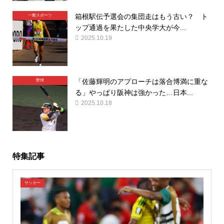
箱根駅伝予選会の集団走はもう古い？ ト
一般スポーツ
ップ通過を果たした中央学大が今...
2025.10.19
「佐藤輝明のアプローチは落合博満に重な
野球
る」やっぱり阪神は強かった…日本...
2025.10.18
特集記事
サッカー