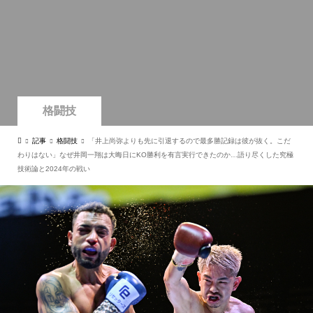
格闘技
記事
格闘技
「井上尚弥よりも先に引退するので最多勝記録は彼が抜く。こだ
わりはない」なぜ井岡一翔は大晦日にKO勝利を有言実行できたのか…語り尽くした究極
技術論と2024年の戦い