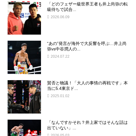
「どのフェザー級世界王者も井上尚弥の転
級待ちで試合...
2026.06.09
“あの”発言が海外で大反響を呼ぶ…井上尚
弥vs中谷潤人の...
2024.07.22
賛否と物議！「大人の事情の再戦です」本
当に5.4東京ド...
2025.01.02
「なんですかそれ？井上家ではそんな話は
出ていない」...
2026.05.03