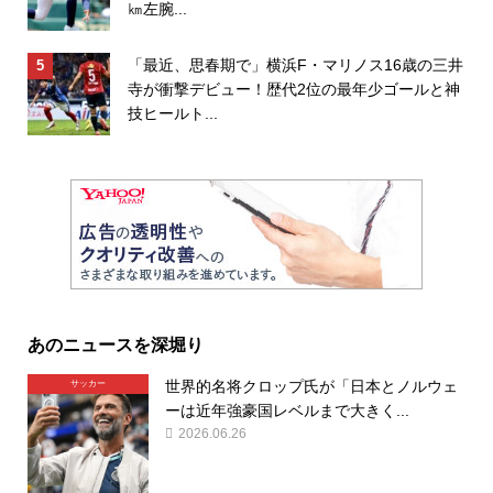
㎞左腕...
「最近、思春期で」横浜F・マリノス16歳の三井
寺が衝撃デビュー！歴代2位の最年少ゴールと神
技ヒールト...
あのニュースを深堀り
世界的名将クロップ氏が「日本とノルウェ
サッカー
ーは近年強豪国レベルまで大きく...
2026.06.26