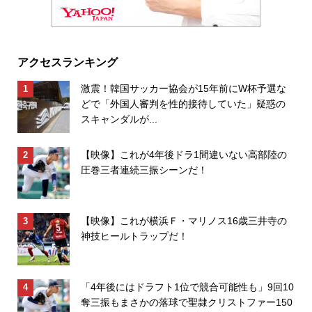
アクセスランキング
激震！韓国サッカー協会が15年前にW杯予選な
どで「外国人審判を性的接待していた」疑惑の
スキャンダルが...
【映像】これが4年後ドラ1間違いない高部陸の
圧巻三者連続三振シーンだ！
【映像】これが横浜Ｆ・マリノス16歳三井寺の
神技ヒールトラップだ！
「4年後にはドラフト1位で競合可能性も」9回10
奪三振もまさかの落球で聖隷クリストファー150