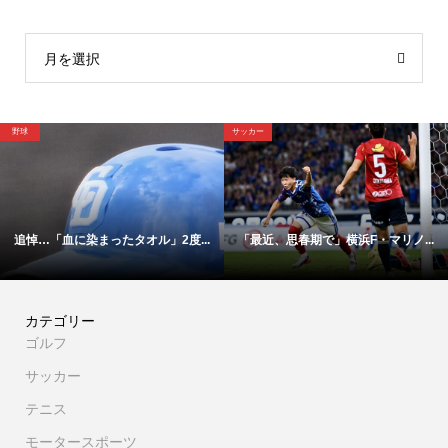
月を選択
サッカー
野球
F・マリノ...
【映像】これが横浜Ｆ・マリノス1...
「4年後にはドラフト1
カテゴリー
ゴルフ
サッカー
テニス
モータースポーツ