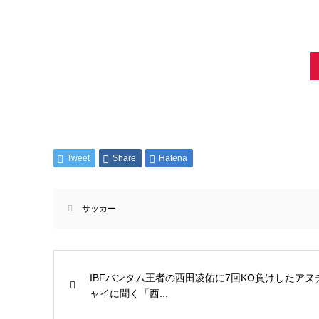
Tweet
Share
Hatena
サッカー
IBFバンタム王者の西田凌佑に7回KO負けしたアヌ
ャイに聞く「西...