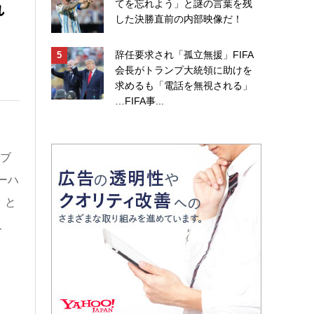
れ
てを忘れよう」と謎の言葉を残
した決勝直前の内部映像だ！
辞任要求され「孤立無援」FIFA
会長がトランプ大統領に助けを
求めるも「電話を無視される」
…FIFA事...
ラブ
ーハ
」と
、