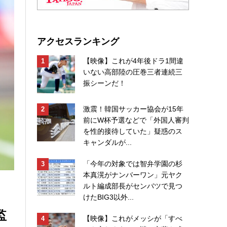
アクセスランキング
【映像】これが4年後ドラ1間違
いない高部陸の圧巻三者連続三
振シーンだ！
激震！韓国サッカー協会が15年
前にW杯予選などで「外国人審判
を性的接待していた」疑惑のス
キャンダルが...
「今年の対象では智弁学園の杉
本真滉がナンバーワン」元ヤク
ルト編成部長がセンバツで見つ
けたBIG3以外...
監
【映像】これがメッシが「すべ