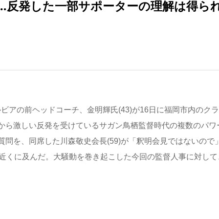
分…反発した一部サポーターの理解は得ら
ビアの前ヘッドコーチ、金明輝氏(43)が16日に福岡市内のク
から激しい反発を受けているサガン鳥栖監督時代の複数のパワ
問を、同席した川森敬史会長(59)が「釈明会見ではないので
分近くに及んだ。大騒動を巻き起こした今回の監督人事に対して