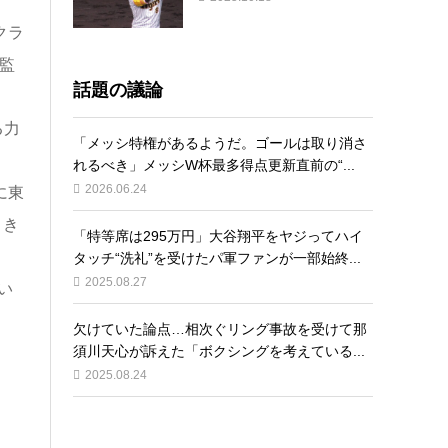
クラ
監
話題の議論
る力
「メッシ特権があるようだ。ゴールは取り消さ
れるべき」メッシW杯最多得点更新直前の“...
2026.06.24
に東
引き
「特等席は295万円」大谷翔平をヤジってハイ
タッチ“洗礼”を受けたパ軍ファンが一部始終...
2025.08.27
い
欠けていた論点…相次ぐリング事故を受けて那
須川天心が訴えた「ボクシングを考えている...
2025.08.24