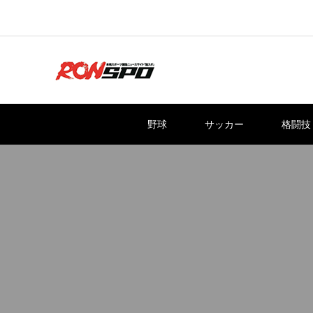
野球
サッカー
格闘技