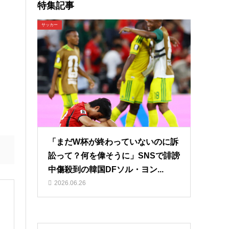
特集記事
サッカー
「まだW杯が終わっていないのに訴
訟って？何を偉そうに」SNSで誹謗
中傷殺到の韓国DFソル・ヨン...
2026.06.26