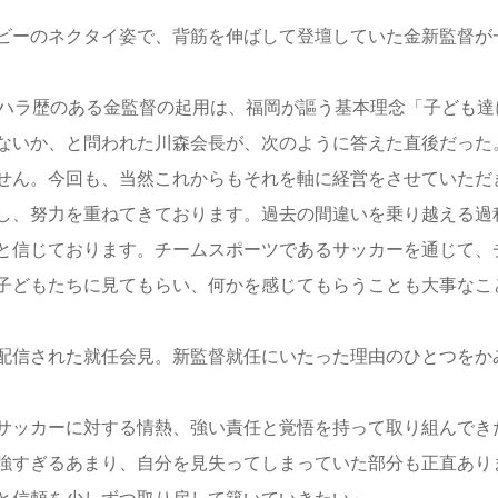
ビーのネクタイ姿で、背筋を伸ばして登壇していた金新監督が
ハラ歴のある金監督の起用は、福岡が謳う基本理念「子ども達
ないか、と問われた川森会長が、次のように答えた直後だった
せん。今回も、当然これからもそれを軸に経営をさせていただ
し、努力を重ねてきております。過去の間違いを乗り越える過
と信じております。チームスポーツであるサッカーを通じて、
子どもたちに見てもらい、何かを感じてもらうことも大事なこ
ブ配信された就任会見。新監督就任にいたった理由のひとつをか
サッカーに対する情熱、強い責任と覚悟を持って取り組んでき
強すぎるあまり、自分を見失ってしまっていた部分も正直あり