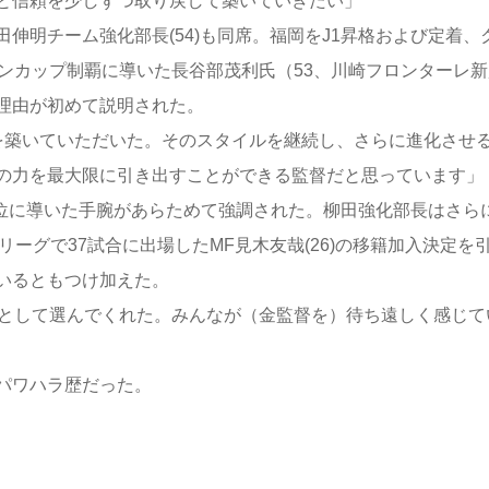
と信頼を少しずつ取り戻して築いていきたい」
明チーム強化部長(54)も同席。福岡をJ1昇格および定着、
ンカップ制覇に導いた長谷部茂利氏（53、川崎フロンターレ新
理由が初めて説明された。
を築いていただいた。そのスタイルを継続し、さらに進化させ
の力を最大限に引き出すことができる監督だと思っています」
7位に導いた手腕があらためて強調された。柳田強化部長はさら
リーグで37試合に出場したMF見木友哉(26)の移籍加入決定を
いるともつけ加えた。
地として選んでくれた。みんなが（金監督を）待ち遠しく感じて
パワハラ歴だった。