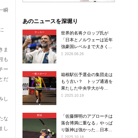
一瞬
あのニュースを深堀り
に
世界的名将クロップ氏が
サッカー
。
「日本とノルウェーは近年
強豪国レベルまで大きく...
きま
2026.06.26
程も
チー
箱根駅伝予選会の集団走は
一般スポーツ
とだ
もう古い？ トップ通過を
果たした中央学大が今...
2025.10.19
みし
「佐藤輝明のアプローチは
野球
たな
落合博満に重なる」やっぱ
まし
り阪神は強かった…日本...
2025.10.18