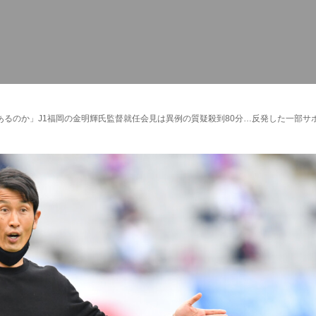
るのか」J1福岡の金明輝氏監督就任会見は異例の質疑殺到80分…反発した一部サ