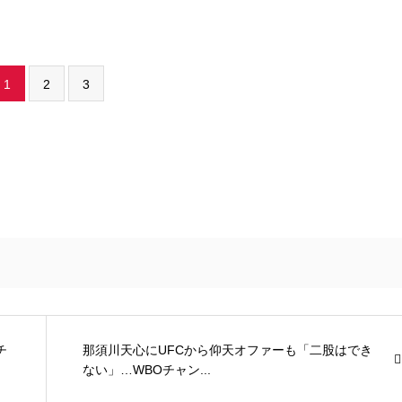
1
2
3
チ
那須川天心にUFCから仰天オファーも「二股はでき
ない」…WBOチャン...