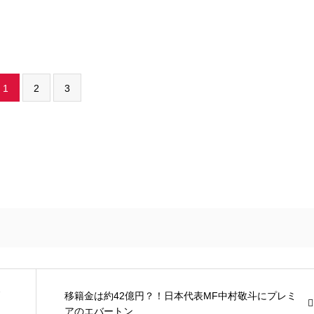
1
2
3
移籍金は約42億円？！日本代表MF中村敬斗にプレミ
アのエバートン...