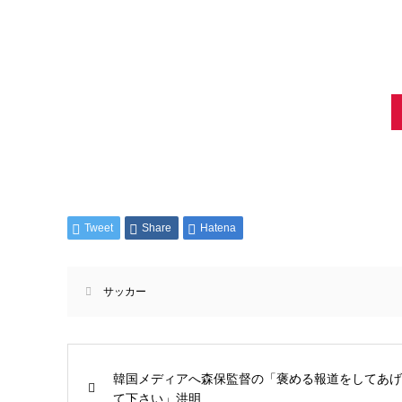
Tweet
Share
Hatena
サッカー
韓国メディアへ森保監督の「褒める報道をしてあげ
て下さい」洪明...