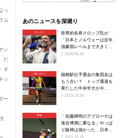
なっ
あのニュースを深堀り
ラム
世界的名将クロップ氏が
サッカー
「日本とノルウェーは近年
強豪国レベルまで大きく...
ヤン
2026.06.26
。だ
・ギ
箱根駅伝予選会の集団走は
一般スポーツ
ネッ
もう古い？ トップ通過を
果たした中央学大が今...
2025.10.19
ボー
「佐藤輝明のアプローチは
野球
大
落合博満に重なる」やっぱ
り阪神は強かった…日本...
2025.10.18