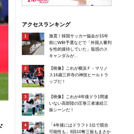
アクセスランキング
激震！韓国サッカー協会が15年
前にW杯予選などで「外国人審判
を性的接待していた」疑惑のス
キャンダルが...
【映像】これが横浜Ｆ・マリノ
ス16歳三井寺の神技ヒールトラ
ップだ！
【映像】これが4年後ドラ1間違
いない高部陸の圧巻三者連続三
振シーンだ！
ド
「4年後にはドラフト1位で競合
可能性も」9回10奪三振もまさか