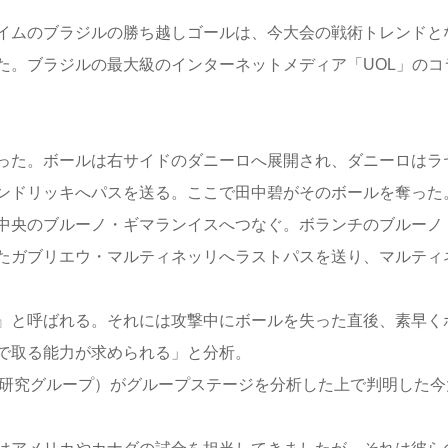
イムのブラジルの勝ち越しゴールは、今大会の戦術トレンドと
た。ブラジルの最大級のインターネットメディア「UOL」のコ
った。ボールは右サイドのダニーロへ展開され、ダニーロはラ
ンドリッキへパスを送る。ここで田中碧がそのボールを奪った
中央のブルーノ・ギマランイスへつなぐ。ボランチのブルーノ
たガブリエウ・マルティネッリへラストパスを送り、マルティ
』と呼ばれる。それには攻撃中にボールを失った直後、素早く
で取る能力が求められる」と分析。
術研究グループ）がグループステージを分析した上で判明した今