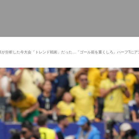
究班が分析した今大会「トレンド戦術」だった…「ゴール前を重くしろ」ハーフTに