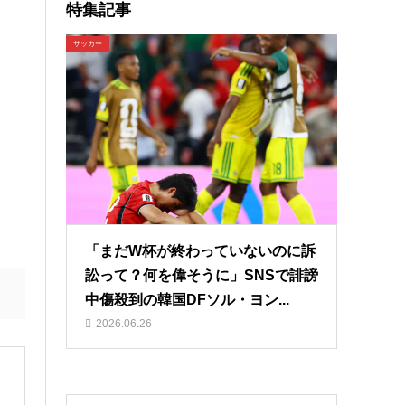
特集記事
サッカー
「まだW杯が終わっていないのに訴
訟って？何を偉そうに」SNSで誹謗
中傷殺到の韓国DFソル・ヨン...
2026.06.26