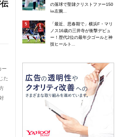
が伝
の落球で聖隷クリストファー150
㎞左腕...
「最近、思春期で」横浜F・マリ
ノス16歳の三井寺が衝撃デビュ
ー！歴代2位の最年少ゴールと神
技ヒールト...
カー
じた
方
対