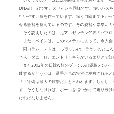
「いくつかのチームには明確な哲学があります。私
DNAの一部です。スペインも同様です。短いパス
行いやすい形を作っています。深く自陣まで下がっ
せる態勢を整えているのです。その姿勢が素早いカ
そう説明したのは、元アルゼンチン代表のパブロ・
またスペインは、このシステムによって、今大会
同コラムニストは 「ブラジルは、ラヤンのところ
本人、ダニーロ、エンドリッキらがいるエリアで短
また2002年の日韓W杯のブラジルの優勝メンバ
能するかどうかは、選手たちの特性に左右されると
「『守備は最大の攻撃だ』と言われます。しかし、
す。そうしなければ、ボールを追いかけて走り続け
ければなりません」