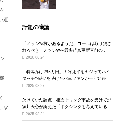
の
を
い返
話題の議論
「メッシ特権があるようだ。ゴールは取り消さ
れるべき」メッシW杯最多得点更新直前の“...
2026.06.24
ン
「特等席は295万円」大谷翔平をヤジってハイ
機
タッチ“洗礼”を受けたパ軍ファンが一部始終...
2025.08.27
で
欠けていた論点…相次ぐリング事故を受けて那
須川天心が訴えた「ボクシングを考えている...
しな
2025.08.24