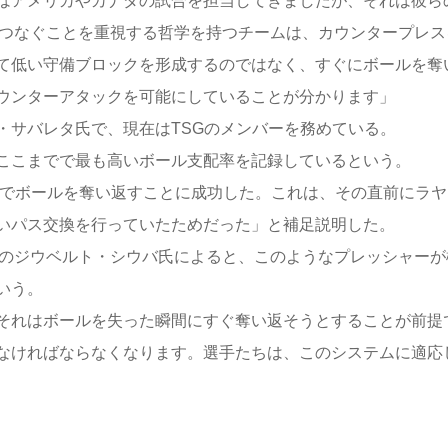
はアメリカやカナダの試合を担当してきましたが、それは彼ら
をつなぐことを重視する哲学を持つチームは、カウンタープレス
て低い守備ブロックを形成するのではなく、すぐにボールを奪
ウンターアタックを可能にしていることが分かります」
サバレタ氏で、現在はTSGのメンバーを務めている。
ここまでで最も高いボール支配率を記録しているという。
でボールを奪い返すことに成功した。これは、その直前にラヤ
いパス交換を行っていたためだった」と補足説明した。
ーのジウベルト・シウバ氏によると、このようなプレッシャーが
いう。
それはボールを失った瞬間にすぐ奪い返そうとすることが前提
なければならなくなります。選手たちは、このシステムに適応